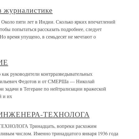
в журналистике
 Около пяти лет в Индии. Сколько ярких впечатлений
тобы попытаться рассказать подробнее, следует
Но время упущено, в семьдесят не мечтают о
ИЕ
ак руководители контрразведывательных
сильевич Федотов и от СМЕРШа — Николай
и задачи в Тегеране по нейтрализации вражеской
й и их
 ИНЖЕНЕРА-ТЕХНОЛОГА
НОЛОГА Тринадцать, вопреки расхожим
тливым числом. Именно тринадцатого января 1936 года