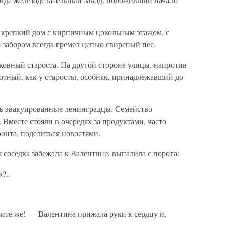
л крепкий дом с кирпичным цокольным этажом, с
 забором всегда гремел цепью свирепый пес.
ковный староста. На другой стороне улицы, напротив
отный, как у старосты, особняк, принадлежавший до
сь эвакуированные ленинградцы. Семейство
Вместе стояли в очередях за продуктами, часто
фронта, поделиться новостями.
 соседка забежала к Валентине, выпалила с порога:
?..
ите же! — Валентина прижала руки к сердцу и,