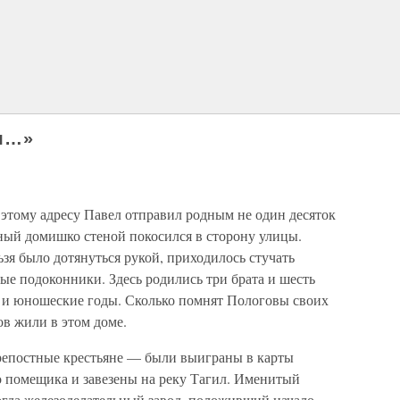
оя…»
 этому адресу Павел отправил родным не один десяток
ный домишко стеной покосился в сторону улицы.
ьзя было дотянуться рукой, приходилось стучать
мые подоконники. Здесь родились три брата и шесть
ие и юношеские годы. Сколько помнят Пологовы своих
ов жили в этом доме.
епостные крестьяне — были выиграны в карты
помещика и завезены на реку Тагил. Именитый
огда железоделательный завод, положивший начало