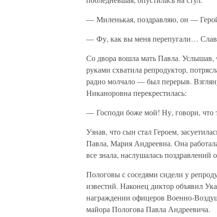
— Миленькая, поздравляю, он — Герой
— Фу, как вы меня перепугали… Слава
Со двора вошла мать Павла. Услышав, 
руками схватила репродуктор, потрясла
радио молчало — был перерыв. Взглян
Никаноровна перекрестилась:
— Господи боже мой! Ну, говори, что
Узнав, что сын стал Героем, засуетилас
Павла, Мария Андреевна. Она работала
все знала, наслушалась поздравлений 
Пологовы с соседями сидели у репрод
известий. Наконец диктор объявил Ук
награждении офицеров Военно-Воздуш
майора Пологова Павла Андреевича.