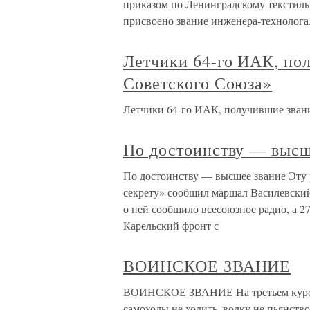
приказом по Ленинградскому текстиль
присвоено звание инженера-технолога
Летчики 64-го ИАК, по
Советского Союза»
Летчики 64-го ИАК, получившие звани
По достоинству — высш
По достоинству — высшее звание Эту
секрету» сообщил маршал Василевский
о ней сообщило всесоюзное радио, а 27
Карельский фронт с
ВОИНСКОЕ ЗВАНИЕ
ВОИНСКОЕ ЗВАНИЕ На третьем курсе с
самоходы не ходить, водку не пьянство