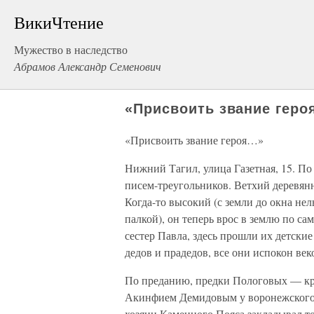
ВикиЧтение
Мужество в наследство
Абрамов Александр Семенович
«Присвоить звание гер
«Присвоить звание героя…»
Нижний Тагил, улица Газетная, 15. По
писем-треугольников. Ветхий деревян
Когда-то высокий (с земли до окна нел
палкой), он теперь врос в землю по са
сестер Павла, здесь прошли их детск
дедов и прадедов, все они испокон век
По преданию, предки Пологовых — кр
Акинфием Демидовым у воронежского 
хозяин Каменного Пояса закладывал т