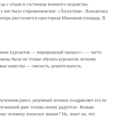
да с отцом в гостинице военного ведомства.
 у нее было старомосковское: «Лоскутная». Находилась
 теперь расстилается просторная Манежная площадь. В
ие курсантов — неразрывный процесс», — часто
жны были не только обучать курсантов летному
евые качества — смелость, решительность,
ученном ранге, разумный человек поздравляет его не
получивший ранг толико оному радуется». Козьма
му человеку воинское звание? Ну, знает он, что