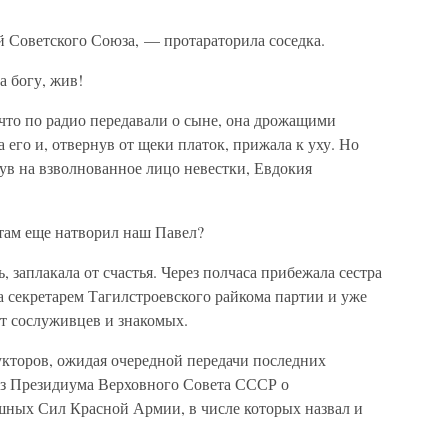
 Советского Союза, — протараторила соседка.
 богу, жив!
что по радио передавали о сыне, она дрожащими
 его и, отвернув от щеки платок, прижала к уху. Но
ув на взволнованное лицо невестки, Евдокия
 там еще натворил наш Павел?
ь, заплакала от счастья. Через полчаса прибежала сестра
 секретарем Тагилстроевского райкома партии и уже
от сослуживцев и знакомых.
укторов, ожидая очередной передачи последних
аз Президиума Верховного Совета СССР о
ных Сил Красной Армии, в числе которых назвал и