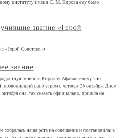
ному институту имени С. М. Кирова ему было
.
лучившие звание «Герой
е «Герой Советского
ее звание
 радостную новость Кириллу Афанасьевичу «по
, позвонивший рано утром в четверг 26 октября. Днем
 октября она, так сказать официально, пришла на
обралась наша рота на совещание и постановила: в
вать, балл учебы поднять, залетов не производить, так