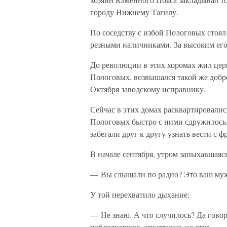
городу Нижнему Тагилу.
По соседству с избой Пологовых стоя
резными наличниками. За высоким его
До революции в этих хоромах жил цер
Пологовых, возвышался такой же добр
Октября заводскому исправнику.
Сейчас в этих домах расквартировали
Пологовых быстро с ними сдружилось. 
забегали друг к другу узнать вести с 
В начале сентября, утром запыхавшаяся
— Вы слышали по радио? Это ваш муж
У той перехватило дыхание:
— Не знаю. А что случилось? Да говор
побледневшая, опустилась на стул.