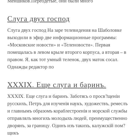
Меншиков.Переодетые, они были много
Слуга двух господ
Слуга двух господ На заре телевидения на Шаболовке
выходили в эфир две информационные программы:
«Московские новости» и «Теленовости». Первая
помещалась в левом крыле второго корпуса, а вторая – в
правом. Я, как тот умный теленок, двух маток сосал.
Однажды редактор по
XXXIX. Еще слуга и баринъ.
XXXIX. Еще слуга и баринъ. Заботясь о просв?щеніи
русскихъ, Петръ для изученія наукъ, художествъ, ремеслъ
и главнымъ образомъ кораблестроенія и морской службы
отправлялъ многихъ молодыхъ людей, преимущественно
дворянъ, за границу. Одинъ изъ такихъ, калужскій пом?
щикъ