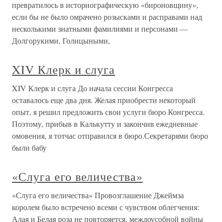
превратилось в историографическую «бироновщину»,
если бы не было омрачено розысками и расправами над
несколькими знатными фамилиями и персонами —
Долгорукими, Голицыными,
XIV Клерк и слуга
XIV Клерк и слуга До начала сессии Конгресса
оставалось еще два дня. Желая приобрести некоторый
опыт, я решил предложить свои услуги бюро Конгресса.
Поэтому, прибыв в Калькутту и закончив ежедневные
омовения, я тотчас отправился в бюро.Секретарями бюро
были бабу
«Слуга его величества»
«Слуга его величества» Провозглашение Джеймза
королем было встречено всеми с чувством облегчения:
Алая и Белая роза не повторяется, междоусобной войны