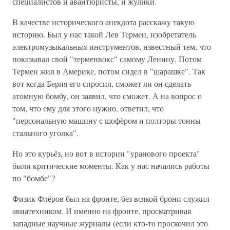
специалистов и авантюристы, и жулики.
В качестве исторического анекдота расскажу такую
историю. Был у нас такой Лев Термен, изобретатель
электромузыкальных инструментов, известный тем, что
показывал свой "терменвокс" самому Ленину. Потом
Термен жил в Америке, потом сидел в "шарашке". Так
вот когда Берия его спросил, сможет ли он сделать
атомную бомбу, он заявил, что сможет. А на вопрос о
том, что ему для этого нужно, ответил, что
"персональную машину с шофёром и полторы тонны
стального уголка".
Но это курьёз, но вот в истории "уранового проекта"
были критические моменты. Как у нас начались работы
по "бомбе"?
Физик Флёров был на фронте, без всякой брони служил
авиатехником. И именно на фронте, просматривая
западные научные журналы (если кто-то проскочил это