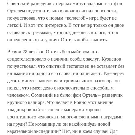
Советский разведчик с первых минут знакомства с фон
Ортелем подсознательно включил сигнал опасности,
почувствовав, что с новым «коллегой» игра будет не
легкой. И вот что интересно. В тот вечер только он двое
оставались трезвыми, хотя позднее выяснилось, что в
определенных ситуациях Ортель любит выпить.
В свои 28 лет фон Ортель был майором, что
свидетельствовало о наличии особых заслуг. Кузнецов
почувствовал, что опытный гестаповец не оставляет без
внимания ни одного его слова, ни один жест. Уже через
десять минут знакомства и тривиального разговора он
понял, что имеет дело с исключительно способным
человеком. Сомнений не было: фон Ортель – разведчик
крупного калибра. Что делает в Ровно этот внешне
хладнокровный эсэсовец с манерами хорошо
воспитанного человека и многочисленными наградами
на груди? Не командир ли он какой-нибудь новой
карательной экспедиции? Нет, ни в коем случае! Для