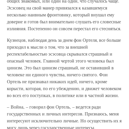
общих знакомых, или один на один, что случалось чаще.
Эсэсовец на свой манер привязался к казавшемуся
несколько наивным фронтовику, который внушал ему
доверие и готов был внимательно слушать его словесные
излияния. Постепенно он совсем перестал его стесняться.
Кузнецов, наблюдая день за днем фон Ортеля, все больше
приходил к мысли о том, что за внешней
респектабельностью эсэсовца скрывался страшный и
опасный человек. Главной чертой этого человека был
цинизм. Это был цинизм страшный, не оставивший в
человеке ни единого чувства, ничего святого. Фон
Ортель не признавал никаких идей, ничего, кроме
корысти, которая, по его убеждению, и движет человеком
во всех его поступках, в политике или в частной жизни.
– Война, – говорил фон Ортель, – ведется ради
государственных и личных интересов. Признаюсь, меня
интересуют исключительно личные. Но осуществить их я
могу лишь через государственные интересы.