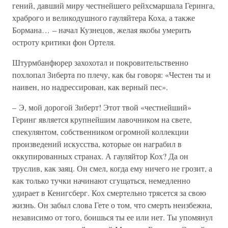
гений, давший миру честнейшего рейхсмаршала Геринга,
храброго и великодушного гауляйтера Коха, а также
Бормана… – начал Кузнецов, желая якобы умерить
остроту критики фон Ортеля.
Штурмбанфюрер захохотал и покровительственно
похлопал Зиберта по плечу, как бы говоря: «Честен ты и
наивен, но надрессирован, как верный пес».
– Э, мой дорогой Зиберт! Этот твой «честнейший»
Геринг является крупнейшим лавочником на свете,
спекулянтом, собственником огромной коллекции
произведений искусства, которые он награбил в
оккупированных странах. А гауляйтор Кох? Да он
труслив, как заяц. Он смел, когда ему ничего не грозит, а
как только тучки начинают сгущаться, немедленно
удирает в Кенигсберг. Кох смертельно трясется за свою
жизнь. Он забыл слова Гете о том, что смерть неизбежна,
независимо от того, боишься ты ее или нет. Ты упомянул