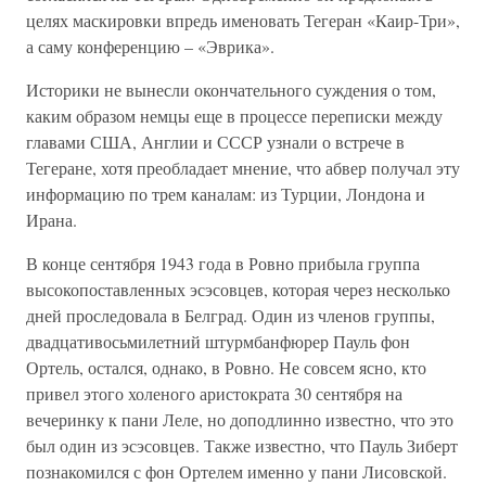
целях маскировки впредь именовать Тегеран «Каир-Три»,
а саму конференцию – «Эврика».
Историки не вынесли окончательного суждения о том,
каким образом немцы еще в процессе переписки между
главами США, Англии и СССР узнали о встрече в
Тегеране, хотя преобладает мнение, что абвер получал эту
информацию по трем каналам: из Турции, Лондона и
Ирана.
В конце сентября 1943 года в Ровно прибыла группа
высокопоставленных эсэсовцев, которая через несколько
дней проследовала в Белград. Один из членов группы,
двадцативосьмилетний штурмбанфюрер Пауль фон
Ортель, остался, однако, в Ровно. Не совсем ясно, кто
привел этого холеного аристократа 30 сентября на
вечеринку к пани Леле, но доподлинно известно, что это
был один из эсэсовцев. Также известно, что Пауль Зиберт
познакомился с фон Ортелем именно у пани Лисовской.