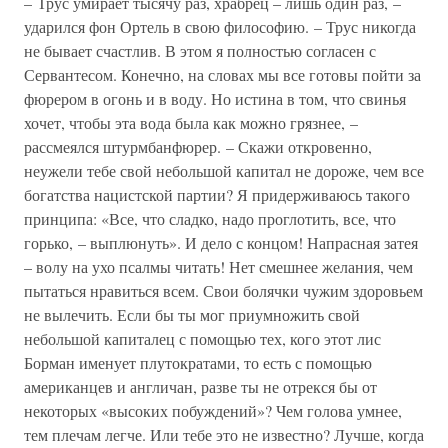
– Трус умирает тысячу раз, храбрец – лишь один раз, –
ударился фон Ортель в свою философию. – Трус никогда
не бывает счастлив. В этом я полностью согласен с
Сервантесом. Конечно, на словах мы все готовы пойти за
фюрером в огонь и в воду. Но истина в том, что свинья
хочет, чтобы эта вода была как можно грязнее, –
рассмеялся штурмбанфюрер. – Скажи откровенно,
неужели тебе свой небольшой капитал не дороже, чем все
богатства нацистской партии? Я придерживаюсь такого
принципа: «Все, что сладко, надо проглотить, все, что
горько, – выплюнуть». И дело с концом! Напрасная затея
– волу на ухо псалмы читать! Нет смешнее желания, чем
пытаться нравиться всем. Свои болячки чужим здоровьем
не вылечить. Если бы ты мог приумножить свой
небольшой капиталец с помощью тех, кого этот лис
Борман именует плутократами, то есть с помощью
американцев и англичан, разве ты не отрекся бы от
некоторых «высоких побуждений»? Чем голова умнее,
тем плечам легче. Или тебе это не известно? Лучше, когда