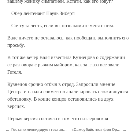
вашему жениху симпатией. Кстати, как его зовут?
– Обер-лейтенант Пауль Зиберт!
– Сочту за честь, если вы познакомите меня с ним.
Вале ничего не оставалось, как пообещать выполнить его
просьбу.
В тот же вечер Валя известила Кузнецова о содержании
ее разговора с рыжим майором, как за глаза все звали
Гетеля.
Кузнецов срочно отбыл в отряд. Запросили мнение
Центра и начали совместно анализировать сложившуюся
обстановку. В конце концов остановились на двух
версиях.
Первая версия состояла в том, что гитлеровская
контрразведка заинтересовалась обер-лейтенантом
←
→
Гестапо ликвидирует гестаповцев
«Самоубийство» фон Ортеля
Зибертом и поручила Гетелю войти в контакт с Валей,