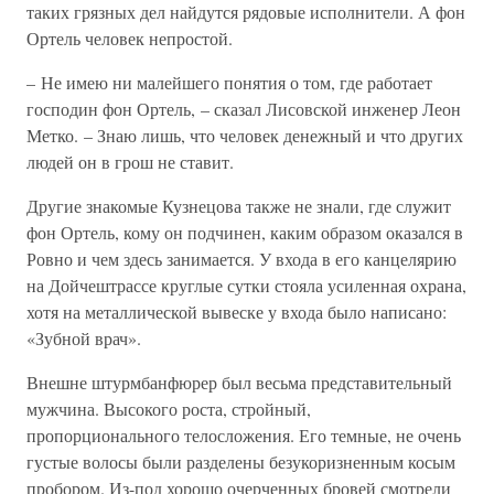
таких грязных дел найдутся рядовые исполнители. А фон
Ортель человек непростой.
– Не имею ни малейшего понятия о том, где работает
господин фон Ортель, – сказал Лисовской инженер Леон
Метко. – Знаю лишь, что человек денежный и что других
людей он в грош не ставит.
Другие знакомые Кузнецова также не знали, где служит
фон Ортель, кому он подчинен, каким образом оказался в
Ровно и чем здесь занимается. У входа в его канцелярию
на Дойчештрассе круглые сутки стояла усиленная охрана,
хотя на металлической вывеске у входа было написано:
«Зубной врач».
Внешне штурмбанфюрер был весьма представительный
мужчина. Высокого роста, стройный,
пропорционального телосложения. Его темные, не очень
густые волосы были разделены безукоризненным косым
пробором. Из-под хорошо очерченных бровей смотрели