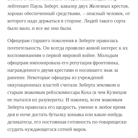
лейтенант Пауль Зиберт, кавалер двух Железных крестов,
хорошо обеспеченный средствами, – опасный человек, от
которого надо держаться в стороне. Людей такого сорта
было мало, и все же они были.
Офицерам старшего поколения в Зиберте нравилась
почтительность. Он всегда проявлял живой интерес к их
воспоминаниям о первой мировой войне. Молодым
офицерам импонировала его репутация фронтовика,
награжденного двумя крестами и носившего знак за
ранение. Некоторые офицеры из учреждений
оккупационных властей считали Зиберта земляком и
старым знакомым рейхскомиссара Коха (в чем Кузнецов
не пытался их разуверить). И наконец, всем знакомым
Зиберта нравилась его щедрость, умение в любое время
дня и ночи достать бутылку коньяка или какие-нибудь
деликатесы, его постоянная готовность по-товарищески
ссудить нуждающегося сотней марок.