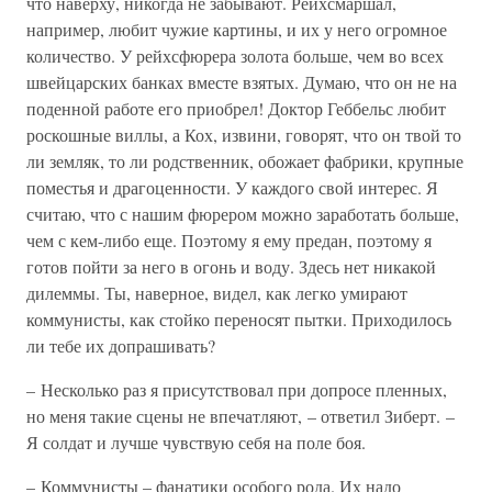
что наверху, никогда не забывают. Рейхсмаршал,
например, любит чужие картины, и их у него огромное
количество. У рейхсфюрера золота больше, чем во всех
швейцарских банках вместе взятых. Думаю, что он не на
поденной работе его приобрел! Доктор Геббельс любит
роскошные виллы, а Кох, извини, говорят, что он твой то
ли земляк, то ли родственник, обожает фабрики, крупные
поместья и драгоценности. У каждого свой интерес. Я
считаю, что с нашим фюрером можно заработать больше,
чем с кем-либо еще. Поэтому я ему предан, поэтому я
готов пойти за него в огонь и воду. Здесь нет никакой
дилеммы. Ты, наверное, видел, как легко умирают
коммунисты, как стойко переносят пытки. Приходилось
ли тебе их допрашивать?
– Несколько раз я присутствовал при допросе пленных,
но меня такие сцены не впечатляют, – ответил Зиберт. –
Я солдат и лучше чувствую себя на поле боя.
– Коммунисты – фанатики особого рода. Их надо