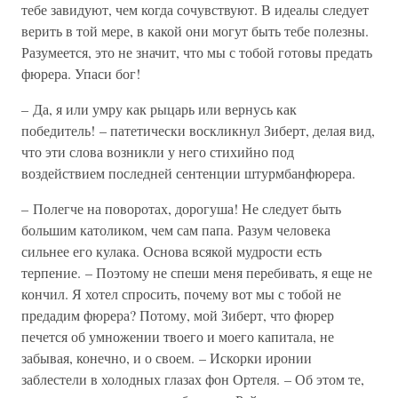
тебе завидуют, чем когда сочувствуют. В идеалы следует
верить в той мере, в какой они могут быть тебе полезны.
Разумеется, это не значит, что мы с тобой готовы предать
фюрера. Упаси бог!
– Да, я или умру как рыцарь или вернусь как
победитель! – патетически воскликнул Зиберт, делая вид,
что эти слова возникли у него стихийно под
воздействием последней сентенции штурмбанфюрера.
– Полегче на поворотах, дорогуша! Не следует быть
большим католиком, чем сам папа. Разум человека
сильнее его кулака. Основа всякой мудрости есть
терпение. – Поэтому не спеши меня перебивать, я еще не
кончил. Я хотел спросить, почему вот мы с тобой не
предадим фюрера? Потому, мой Зиберт, что фюрер
печется об умножении твоего и моего капитала, не
забывая, конечно, и о своем. – Искорки иронии
заблестели в холодных глазах фон Ортеля. – Об этом те,