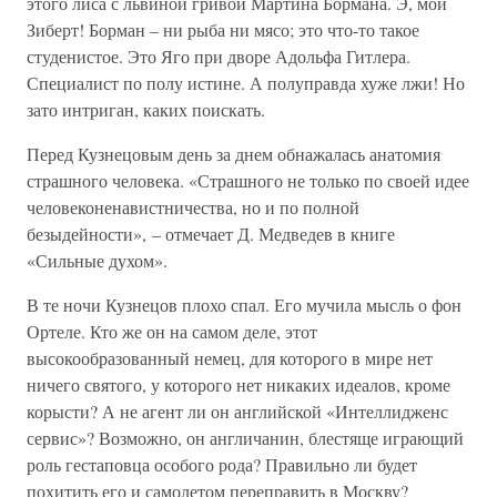
этого лиса с львиной гривой Мартина Бормана. Э, мой
Зиберт! Борман – ни рыба ни мясо; это что-то такое
студенистое. Это Яго при дворе Адольфа Гитлера.
Специалист по полу истине. А полуправда хуже лжи! Но
зато интриган, каких поискать.
Перед Кузнецовым день за днем обнажалась анатомия
страшного человека. «Страшного не только по своей идее
человеконенавистничества, но и по полной
безыдейности», – отмечает Д. Медведев в книге
«Сильные духом».
В те ночи Кузнецов плохо спал. Его мучила мысль о фон
Ортеле. Кто же он на самом деле, этот
высокообразованный немец, для которого в мире нет
ничего святого, у которого нет никаких идеалов, кроме
корысти? А не агент ли он английской «Интеллидженс
сервис»? Возможно, он англичанин, блестяще играющий
роль гестаповца особого рода? Правильно ли будет
похитить его и самолетом переправить в Москву?