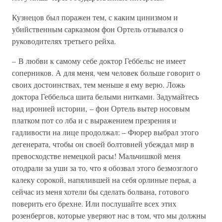
Кузнецов был поражен тем, с каким цинизмом и
убийственным сарказмом фон Ортель отзывался о
руководителях третьего рейха.
– В любви к самому себе доктор Геббельс не имеет
соперников. А для меня, чем человек больше говорит о
своих достоинствах, тем меньше я ему верю. Ложь
доктора Геббельса шита белыми нитками. Задумайтесь
над иронией истории, – фон Ортель вытер носовым
платком пот со лба и с выражением презрения и
гадливости на лице продолжал: – Фюрер выбрал этого
дегенерата, чтобы он своей болтовней убеждал мир в
превосходстве немецкой расы! Мальчишкой меня
отодрали за уши за то, что я обозвал этого безмозглого
калеку сорокой, напялившей на себя орлиные перья, а
сейчас из меня хотели бы сделать болвана, готового
поверить его брехне. Или послушайте всех этих
розенбергов, которые уверяют нас в том, что мы должны