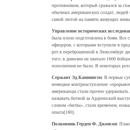
противником, который сражался за спа
обычных американских солдат, людей 
самой лютой на памяти живущих зимы
Управление исторических исследо
была плохо подготовлена к боям. Все 
офицеров, с которыми вступили в пре
рот в переброшенной в Люксембург ди
того, в дивизии не хватало 1600 бойц
пополнения не было. В некоторых рота
Сержант Эд Каннингэм
: В первые с
немецкое контрнаступление «прорывом
американцы стали прочно удерживать 
называть битвой за Арденнский высту
словом «битва», стали временем, пожа
опыта[180].
Полковник Герден Ф. Джонсон
: План