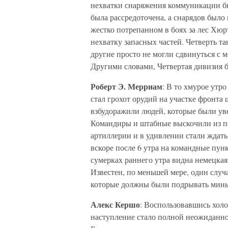
нехватки снаряжения коммуникации б
была рассредоточена, а снарядов было
жестко потрепанном в боях за лес Хюр
нехватку запасных частей. Четверть т
другие просто не могли сдвинуться с м
Другими словами, Четвертая дивизия б
Роберт Э. Мерриам
: В то хмурое утр
стал грохот орудий на участке фронт
взбудоражили людей, которые были уве
Командиры и штабные выскочили из по
артиллерии и в удивлении стали ждат
вскоре после 6 утра на командные пун
сумерках раннего утра видна немецка
Известен, по меньшей мере, один случа
которые должны были подрывать мины
Алекс Кершо
: Воспользовавшись холо
наступление стало полной неожиданн