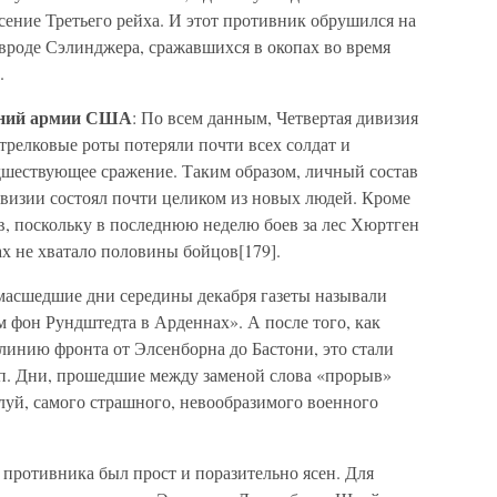
сение Третьего рейха. И этот противник обрушился на
вроде Сэлинджера, сражавшихся в окопах во время
.
ваний армии США
: По всем данным, Четвертая дивизия
стрелковые роты потеряли почти всех солдат и
дшествующее сражение. Таким образом, личный состав
визии состоял почти целиком из новых людей. Кроме
ов, поскольку в последнюю неделю боев за лес Хюртген
х не хватало половины бойцов[179].
умасшедшие дни середины декабря газеты называли
 фон Рундштедта в Арденнах». А после того, как
линию фронта от Элсенборна до Бастони, это стали
п. Дни, прошедшие между заменой слова «прорыв»
луй, самого страшного, невообразимого военного
 противника был прост и поразительно ясен. Для