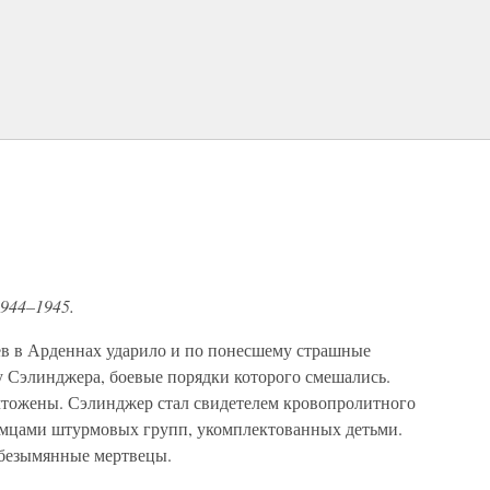
й
1944–1945.
в в Арденнах ударило и по понесшему страшные
 Сэлинджера, боевые порядки которого смешались.
чтожены. Сэлинджер стал свидетелем кровопролитного
емцами штурмовых групп, укомплектованных детьми.
безымянные мертвецы.