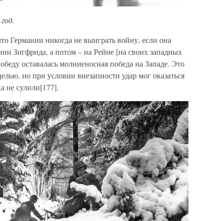
год.
что Германии никогда не выиграть войну, если она
нии Зигфрида, а потом – на Рейне [на своих западных
беду оставалась молниеносная победа на Западе. Это
лью, но при условии внезапности удар мог оказаться
 не сулили[177].