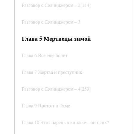
Разговор с Сэлинджером – 2[144]
Разговор с Сэлинджером – 3
Глава 5 Мертвецы зимой
Глава 6 Все еще болит
Глава 7 Жертва и преступник
Разговор с Сэлинджером – 4[253]
Глава 9 Прототип Эсме
Глава 10 Этот парень в книжке – он псих?