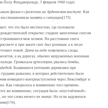
а Полу Фицджеральду, 3 февраля 1960 года):
зывали фильм о сражении на Арденнском выступе. Как
и восстанавливали память о ситуации
[175].
вают, что это было местностью, где положили
 рождественской открытке: гладкие занесенные снегом
устроившиеся меж холмов. На расстоянии снега
ассвете и при закате снег был розовым, а в лесах
источают покой. Днем на небе появлялись следы,
молетов, а на дорогах, обычно запруженных военным
наледи. Громыхала артиллерия, рвались бомбы,
erbolt. Казавшиеся уютными деревушки при
грудами развалин, в которых действительно было
ремя немецкого контрнаступления через Люксембург и
но. Как говорилось в коммюнике того времени,
 тех же коммюнике, ситуация была «неустойчивой».
 но эти слова ничего не значат. Но если задуматься
кими[176].