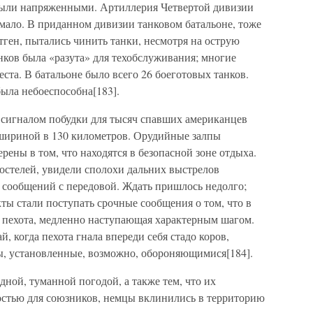
ыли напряженными. Артиллерия Четвертой дивизии
 мало. В приданном дивизии танковом батальоне, тоже
тген, пытались чинить танки, несмотря на острую
анков была «разута» для техобслуживания; многие
еста. В батальоне было всего 26 боеготовых танков.
ыла небоеспособна[183].
о сигналом побудки для тысяч спавших американцев
а шириной в 130 километров. Орудийные залпы
рены в том, что находятся в безопасной зоне отдыха.
стелей, увидели сполохи дальних выстрелов
ь сообщений с передовой. Ждать пришлось недолго;
кты стали поступать срочные сообщения о том, что в
я пехота, медленно наступающая характерным шагом.
й, когда пехота гнала впереди себя стадо коров,
, установленные, возможно, обороняющимися[184].
дной, туманной погодой, а также тем, что их
остью для союзников, немцы вклинились в территорию