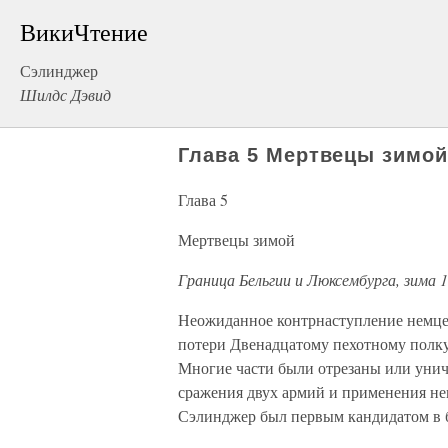
ВикиЧтение
Сэлинджер
Шилдс Дэвид
Глава 5 Мертвецы зимо
Глава 5
Мертвецы зимой
Граница Бельгии и Люксембурга, зима 
Неожиданное контрнаступление немце
потери Двенадцатому пехотному полку
Многие части были отрезаны или уни
сражения двух армий и применения н
Сэлинджер был первым кандидатом в 