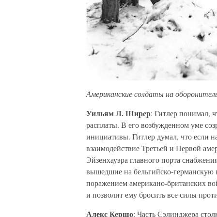
Американские солдаты на оборонитель
Уильям Л. Ширер
: Гитлер понимал, ч
расплаты. В его возбужденном уме соз
инициативы. Гитлер думал, что если н
взаимодействие Третьей и Первой аме
Эйзенхауэра главного порта снабжения
вышедшие на бельгийско-германскую г
поражением американо-британских вой
и позволит ему бросить все силы проти
Алекс Кершо
: Часть Сэлинджера сто