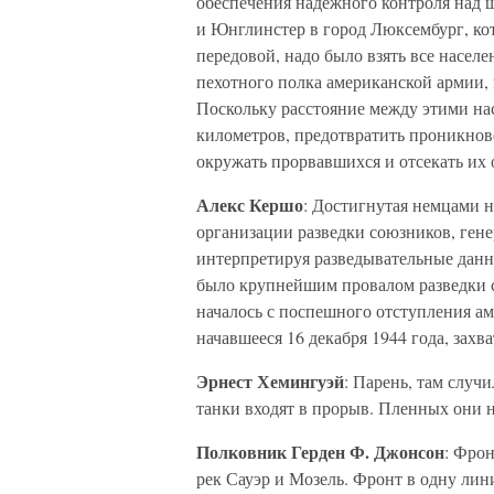
обеспечения надежного контроля над 
и Юнглинстер в город Люксембург, ко
передовой, надо было взять все насел
пехотного полка американской армии, 
Поскольку расстояние между этими на
километров, предотвратить проникнов
окружать прорвавшихся и отсекать их
Алекс Кершо
: Достигнутая немцами 
организации разведки союзников, ген
интерпретируя разведывательные данн
было крупнейшим провалом разведки 
началось с поспешного отступления ам
начавшееся 16 декабря 1944 года, захв
Эрнест Хемингуэй
: Парень, там случ
танки входят в прорыв. Пленных они н
Полковник Герден Ф. Джонсон
: Фрон
рек Сауэр и Мозель. Фронт в одну лин