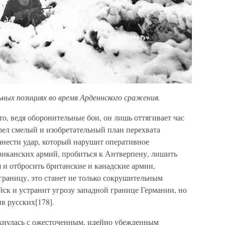
ных позициях во время Арденнского сражения.
то, ведя оборонительные бои, он лишь оттягивает час
рел смелый и изобретательный план перехвата
анести удар, который нарушит оперативное
риканских армий, пробиться к Антверпену, лишить
 и отбросить британские и канадские армии,
раницу, это станет не только сокрушительным
ск и устранит угрозу западной границе Германии, но
в русских[178].
лкнулась с ожесточенным, идейно убежденным