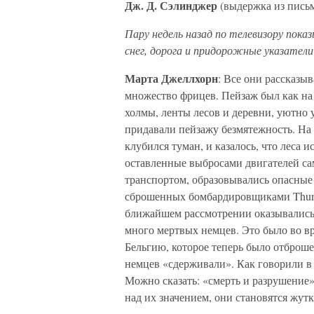
Дж. Д. Сэлинджер
(выдержка из письм
Пару недель назад по телевизору пока
снег, дорога и придорожные указател
Марта Джеллхорн
: Все они рассказы
множество фрицев. Пейзаж был как на
холмы, ленты лесов и деревни, уютно 
придавали пейзажу безмятежность. На р
клубился туман, и казалось, что леса 
оставленные выбросами двигателей са
транспортом, образовывались опасные 
сброшенных бомбардировщиками Thund
ближайшем рассмотрении оказывались 
много мертвых немцев. Это было во в
Бельгию, которое теперь было отброше
немцев «сдерживали». Как говорили в
Можно сказать: «смерть и разрушение»,
над их значением, они становятся жут