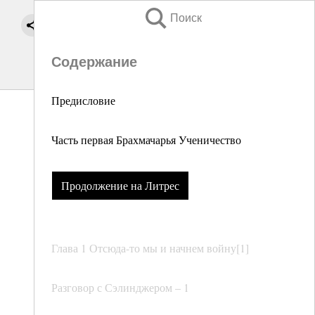
Поиск
Содержание
Предисловие
Часть первая Брахмачарья Ученичество
Продолжение на Литрес
Глава 1 Отсюда-то мы и начнем войну[1]
Разговор с Сэлинджером – 1