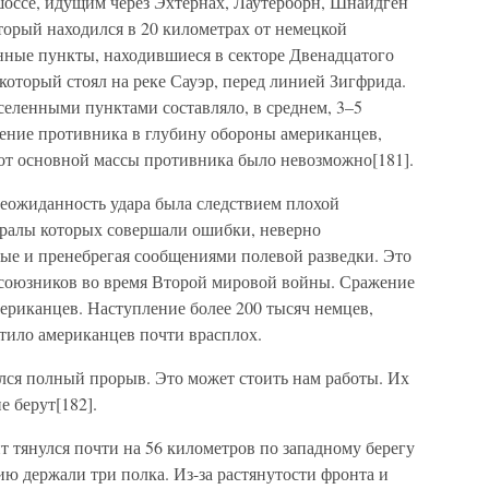
шоссе, идущим через Эхтернах, Лаутерборн, Шнайдген
торый находился в 20 километрах от немецкой
енные пункты, находившиеся в секторе Двенадцатого
который стоял на реке Сауэр, перед линией Зигфрида.
селенными пунктами составляло, в среднем, 3–5
ение противника в глубину обороны американцев,
 от основной массы противника было невозможно[181].
неожиданность удара была следствием плохой
ералы которых совершали ошибки, неверно
ые и пренебрегая сообщениями полевой разведки. Это
союзников во время Второй мировой войны. Сражение
ериканцев. Наступление более 200 тысяч немцев,
атило американцев почти врасплох.
ился полный прорыв. Это может стоить нам работы. Их
е берут[182].
т тянулся почти на 56 километров по западному берегу
ию держали три полка. Из-за растянутости фронта и