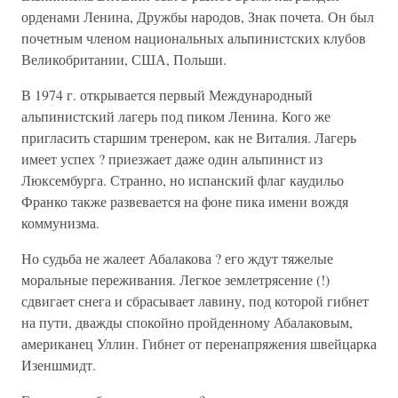
орденами Ленина, Дружбы народов, Знак почета. Он был
почетным членом национальных альпинистских клубов
Великобритании, США, Польши.
В 1974 г. открывается первый Международный
альпинистский лагерь под пиком Ленина. Кого же
пригласить старшим тренером, как не Виталия. Лагерь
имеет успех ? приезжает даже один альпинист из
Люксембурга. Странно, но испанский флаг каудильо
Франко также развевается на фоне пика имени вождя
коммунизма.
Но судьба не жалеет Абалакова ? его ждут тяжелые
моральные переживания. Легкое землетрясение (!)
сдвигает снега и сбрасывает лавину, под которой гибнет
на пути, дважды спокойно пройденному Абалаковым,
американец Уллин. Гибнет от перенапряжения швейцарка
Изеншмидт.