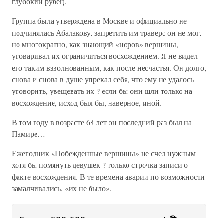
глубокий рубец.
Группа была утверждена в Москве и официально не
подчинялась Абалакову, запретить им траверс он не мог,
но многократно, как знающий «норов» вершины,
уговаривал их ограничиться восхождением. Я не видел
его таким взволнованным, как после несчастья. Он долго,
снова и снова в душе упрекал себя, что ему не удалось
уговорить, увещевать их ? если бы они шли только на
восхождение, исход был бы, наверное, иной.
В том году в возрасте 68 лет он последний раз был на
Памире…
Ежегодник «Побежденные вершины» не счел нужным
хотя бы помянуть девушек ? только строчка записи о
факте восхождения. В те времена аварии по возможности
замалчивались, «их не было».