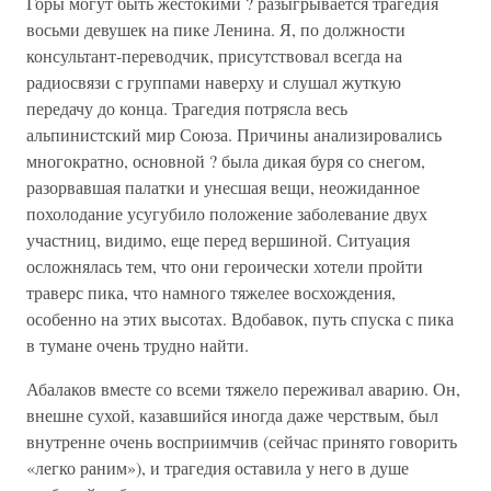
Горы могут быть жестокими ? разыгрывается трагедия
восьми девушек на пике Ленина. Я, по должности
консультант-переводчик, присутствовал всегда на
радиосвязи с группами наверху и слушал жуткую
передачу до конца. Трагедия потрясла весь
альпинистский мир Союза. Причины анализировались
многократно, основной ? была дикая буря со снегом,
разорвавшая палатки и унесшая вещи, неожиданное
похолодание усугубило положение заболевание двух
участниц, видимо, еще перед вершиной. Ситуация
осложнялась тем, что они героически хотели пройти
траверс пика, что намного тяжелее восхождения,
особенно на этих высотах. Вдобавок, путь спуска с пика
в тумане очень трудно найти.
Абалаков вместе со всеми тяжело переживал аварию. Он,
внешне сухой, казавшийся иногда даже черствым, был
внутренне очень восприимчив (сейчас принято говорить
«легко раним»), и трагедия оставила у него в душе