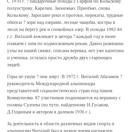
С 1970 г. ? байдарочные походы с Гарфом по Кольскому
полуострову, Карелии, Заонежью, Приобью, снова
Кольскому. Заросшие реки и протоки, перекаты, трудные
обносы ? зори над озерами, лесные чащобы, костры в
лесах на берегу рек и спокойных озер. В походы 1982-84
г.г. Виталий вовлекает и автора ? каждый год в июне
плаваем с ним по подмосковным рекам. Давно развязаны
узлы на нашей связке, списана веревка, нет уже капитана
и ученика, осталась просто дружба двух стареющих
людей.
Горы не ушли ? они зовут. В 1972 г. Виталий Абалаков ?
руководитель Международной альпиниады
представителей социалистических стран под пиком
Коммунизма. 87 участников поднимаются на вершину с
поляны Сулоева (по пути, найденному Н.Гусаком,
Д.Гущиным и автором в далеком 1936 г.).
За деятельность в области различных видов спорта и
альпинизма Виталий был в разное время награжден