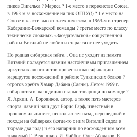
пиков Энгельса ? Маркса ? 1-е место в первенстве Союза,
в 1968-м за восхождение на пик ОГПУ(!) ? 1-е место на
Союзе в классе высотно-техническом, в 1969-м он тренер
Кабардино-Балкарской команды ? третье место по классу
технически сложных. «Заседательской» общественной
работы Виталий не любил и старался от нее уходить.
Но родная сибирская тайга... Она не уходит из памяти.
Виталий пользуется давним настойчивым приглашением
иркутских альпинистов провести классификацию
маршрутов восхождений в районе Тункинских белков ?
отрогов хребта Хамар-Дабана (Саяны). Летом 1969 г.
собираются в экспедицию старые товарищи по команде ?
Я. Аркин, А. Боровиков, автор, а также пять мастеров
спорта: давний наш друг Борис Гарф, известный в
прошлом альпинист, несколько лет назад перешедший в
походы на байдарках (когда-то с ним Виталий сидел в
тюрьме два года) и его напарник по восхождениям всем
знакомый Г. Ведеников, И. Дайбог, Олег Абалаков, Е.