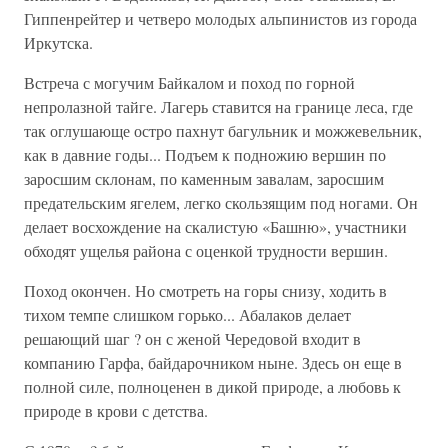
Гиппенрейтер и четверо молодых альпинистов из города
Иркутска.
Встреча с могучим Байкалом и поход по горной
непролазной тайге. Лагерь ставится на границе леса, где
так оглушающе остро пахнут багульник и можжевельник,
как в давние годы... Подъем к подножию вершин по
заросшим склонам, по каменным завалам, заросшим
предательским ягелем, легко скользящим под ногами. Он
делает восхождение на скалистую «Башню», участники
обходят ущелья района с оценкой трудности вершин.
Поход окончен. Но смотреть на горы снизу, ходить в
тихом темпе слишком горько... Абалаков делает
решающий шаг ? он с женой Чередовой входит в
компанию Гарфа, байдарочником ныне. Здесь он еще в
полной силе, полноценен в дикой природе, а любовь к
природе в крови с детства.