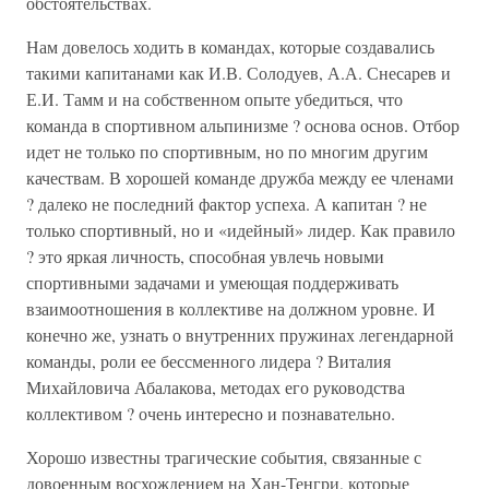
обстоятельствах.
Нам довелось ходить в командах, которые создавались
такими капитанами как И.В. Солодуев, А.А. Снесарев и
Е.И. Тамм и на собственном опыте убедиться, что
команда в спортивном альпинизме ? основа основ. Отбор
идет не только по спортивным, но по многим другим
качествам. В хорошей команде дружба между ее членами
? далеко не последний фактор успеха. А капитан ? не
только спортивный, но и «идейный» лидер. Как правило
? это яркая личность, способная увлечь новыми
спортивными задачами и умеющая поддерживать
взаимоотношения в коллективе на должном уровне. И
конечно же, узнать о внутренних пружинах легендарной
команды, роли ее бессменного лидера ? Виталия
Михайловича Абалакова, методах его руководства
коллективом ? очень интересно и познавательно.
Хорошо известны трагические события, связанные с
довоенным восхождением на Хан-Тенгри, которые