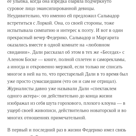
ее улыбка, когда она изредка озаряла подчеркнуто
суровое лицо эмансипированной девицы.
Неудивительно, что именно ей предложил Сальвадор
встретиться с Лоркой. Она, со своей стороны, тоже
испытывала симпатию и интерес к поэту. И вот в один
прекрасный вечер Федерико, Сальвадор и Маргарита
оказались вместе в одной комнате на «любовном
свидании». Дали рассказал об этом в тех же «Беседах» с
Аленом Боске — книге, полной сплетен и саморекламы,
а иногда и откровенно мерзкой, если только не списать
многое в ней на то, что престарелый Дали в то время был
уже просто сумасшедшим (что он и сам не отрицал).
Журналисты давно уже называли Дали «спектаклем
одного актера»: он действительно до конца жизни
изображал из себя шута горохового, плохого клоуна — в
ущерб своей живописи, действительно новаторской и во
многих отношениях примечательной.
В первый и последний раз в жизни Федерико имел связь