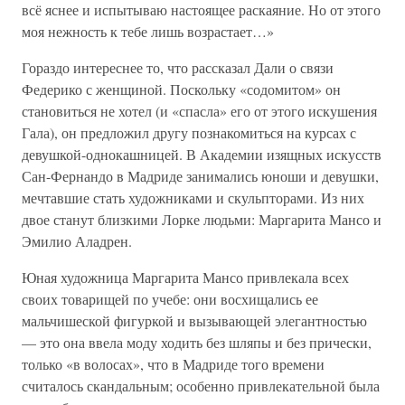
всё яснее и испытываю настоящее раскаяние. Но от этого
моя нежность к тебе лишь возрастает…»
Гораздо интереснее то, что рассказал Дали о связи
Федерико с женщиной. Поскольку «содомитом» он
становиться не хотел (и «спасла» его от этого искушения
Гала), он предложил другу познакомиться на курсах с
девушкой-однокашницей. В Академии изящных искусств
Сан-Фернандо в Мадриде занимались юноши и девушки,
мечтавшие стать художниками и скульпторами. Из них
двое станут близкими Лорке людьми: Маргарита Мансо и
Эмилио Аладрен.
Юная художница Маргарита Мансо привлекала всех
своих товарищей по учебе: они восхищались ее
мальчишеской фигуркой и вызывающей элегантностью
— это она ввела моду ходить без шляпы и без прически,
только «в волосах», что в Мадриде того времени
считалось скандальным; особенно привлекательной была