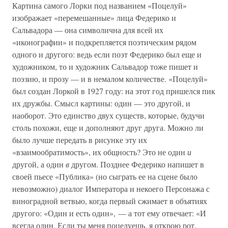
Картина самого Лорки под названием «Поцелуй»
изображает «перемешанные» лица Федерико и
Сальвадора — она символична для всей их
«иконографии» и подкрепляется поэтическим рядом
одного и другого: ведь если поэт Федерико был еще и
художником, то и художник Сальвадор тоже пишет и
поэзию, и прозу — и в немалом количестве. «Поцелуй»
был создан Лоркой в 1927 году: на этот год пришелся пик
их дружбы. Смысл картины: один — это другой, и
наоборот. Это единство двух существ, которые, будучи
столь похожи, еще и дополняют друг друга. Можно ли
было лучше передать в рисунке эту их
«взаимообратимость», их общность? Это не один
и
другой, а один
в
другом. Позднее Федерико напишет в
своей пьесе «Публика» (но сыграть ее на сцене было
невозможно) диалог Императора и некоего Персонажа с
виноградной ветвью, когда первый сжимает в объятиях
другого: «Один и есть один», — а тот ему отвечает: «И
всегда один. Если ты меня поцелуешь, я открою рот,