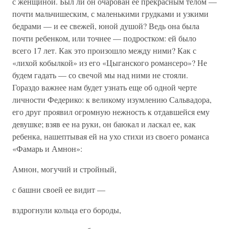
с женщиной. Был ли он очарован ее прекрасным телом —
почти мальчишеским, с маленькими грудками и узкими
бедрами — и ее свежей, юной душой? Ведь она была
почти ребенком, или точнее — подростком: ей было
всего 17 лет. Как это произошло между ними? Как с
«лихой кобылкой» из его «Цыганского романсеро»? Не
будем гадать — со свечой мы над ними не стояли.
Гораздо важнее нам будет узнать еще об одной черте
личности Федерико: к великому изумлению Сальвадора,
его друг проявил огромную нежность к отдавшейся ему
девушке; взяв ее на руки, он баюкал и ласкал ее, как
ребенка, нашептывая ей на ухо стихи из своего романса
«Фамарь и Амнон»:
Амнон, могучий и стройный,
с башни своей ее видит —
вздрогнули кольца его бороды,