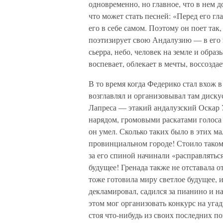
одновременно, но главное, что в нем д
что может стать песней: «Перед его г
его в себе самом. Поэтому он поет так
поэтизирует свою Андалузию — в его п
сьерра, небо, человек на земле и обра
воспевает, облекает в мечты, воссоздае
В то время когда Федерико стал вхож 
возглавлял и организовывал там диск
Лапреса — этакий андалузский Оскар 
нарядом, громовыми раскатами голоса 
он умел. Сколько таких было в этих м
провинциальном городе! Стоило таком
за его спиной начинали «расправлятьс
будущее! Гренада также не отставала 
тоже готовила миру светлое будущее, 
декламировал, садился за пианино и
этом мог организовать конкурс на уга
стоя что-нибудь из своих последних п