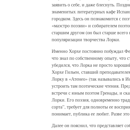
заявить о себе, и даже блеснуть. Позд
знаменитых литературных кафе Испан
городком. Здесь он познакомится с поэ
«маэстро поэзии» и собирателем поэто
старшим другом (он был старше всего 
популяризации творчества Лорки.
Именно Хорхе постоянно побуждал Фед
что знал по собственному опыту, что с
убедился, что Лорка не просто хороши
Хорхе Гильен, ставший преподавателе
Лорку в «Атенео» (так назывались в И
устроить там поэтические чтения. Пре
встречи с юным поэтом Гренады, и ска
Лорки. Его поэзия, одновременно тра
сорта”, требует для полноты ее воспри
понимает, публика ее любит. Разве это
Далее он пояснил, что представляет со