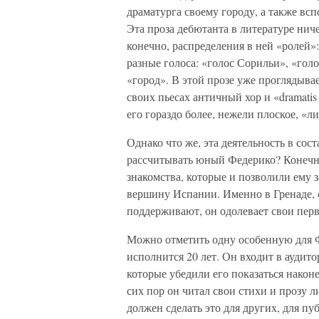
драматурга своему городу, а также вс
Эта проза дебютанта в литературе нич
конечно, распределения в ней «ролей»:
разные голоса: «голос Сорильи», «голо
«город». В этой прозе уже проглядыва
своих пьесах античный хор и «dramati
его гораздо более, нежели плоское, «
Однако что же, эта деятельность в сост
рассчитывать юный Федерико? Конечно 
знакомства, которые и позволили ему 
вершину Испании. Именно в Гренаде, с
поддерживают, он одолевает свои перв
Можно отметить одну особенную для Фе
исполнится 20 лет. Он входит в аудит
которые убедили его показаться наконе
сих пор он читал свои стихи и прозу л
должен сделать это для других, для п