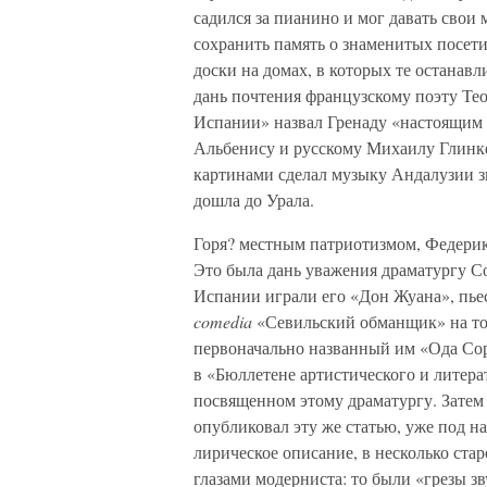
садился за пианино и мог давать свои
сохранить память о знаменитых посети
доски на домах, в которых те останавл
дань почтения французскому поэту Те
Испании» назвал Гренаду «настоящим 
Альбенису и русскому Михаилу Глинк
картинами сделал музыку Андалузии з
дошла до Урала.
Горя? местным патриотизмом, Федерик
Это была дань уважения драматургу Со
Испании играли его «Дон Жуана», пье
comedia
«Севильский обманщик» на тот
первоначально названный им «Ода Сори
в «Бюллетене артистического и литер
посвященном этому драматургу. Затем
опубликовал эту же статью, уже под н
лирическое описание, в несколько ст
глазами модерниста: то были «грезы зв