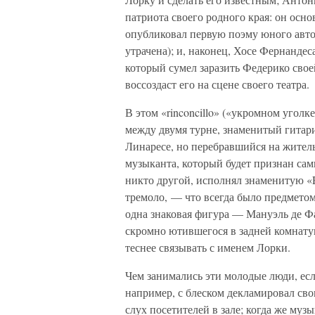
патриота своего родного края: он осн
опубликовал первую поэму юного авто
утрачена); и, наконец, Хосе Фернанде
который сумел заразить Федерико своей
воссоздаст его на сцене своего театра.
В этом «rinconcillo» («укромном уголк
между двумя турне, знаменитый гитари
Линаресе, но перебравшийся на житель
музыканта, который будет признан сам
никто другой, исполнял знаменитую «R
тремоло, — что всегда было предмето
одна знаковая фигура — Мануэль де Фа
скромно ютившегося в задней комнатуш
теснее связывать с именем Лорки.
Чем занимались эти молодые люди, если
например, с блеском декламировал сво
слух посетителей в зале; когда же му