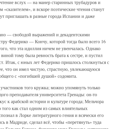
а чтение вслух — на манер старинных трубадуров и
 «сказителем», и вскоре поэтические чтения станут
удут приглашать в разные города Испании и даже
иано — свободой выражений и декадентскими
тру Федерико — Кончу, которой тогда было всего 16
ого, что эта идиллия ничем не увенчалась. Однако
виной тому была ревность брата к сестре, и пустил
ст. Итак, с юных лет Федерико пришлось столкнуться с
ее, что он имел чистую, страстную, увлекающуюся
 общего с «погибшей душой» содомита.
х участников того кружка; можно упомянуть только
ого преподавателя университета Гренады: он-то
ус к арабской истории и культуре города; Мельчора
 того как стал одним из самых влиятельных
познал в Лорке литературного гения и всячески его
сь в Мадриде, сделал всё, чтобы «перетянуть» туда
ио Гальего Бурина, будущего мэра Гренады, истинного