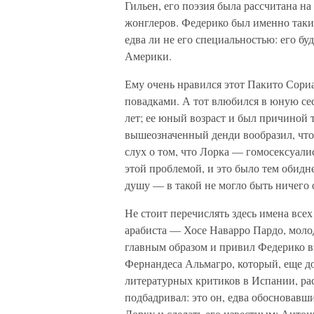
Гильен, его поэзия была рассчитана н
жонглеров. Федерико был именно таким
едва ли не его специальностью: его б
Америки.
Ему очень нравился этот Пакито Сор
повадками. А тот влюбился в юную сес
лет; ее юный возраст и был причиной т
вышеозначенный денди вообразил, что 
слух о том, что Лорка — гомосексуали
этой проблемой, и это было тем обидн
душу — в такой не могло быть ничего
Не стоит перечислять здесь имена все
арабиста — Хосе Наварро Пардо, молод
главным образом и привил Федерико вк
Фернандеса Альмагро, который, еще до
литературных критиков в Испании, рас
подбадривал: это он, едва обосновавши
Лорку и сделать его известным; Антон