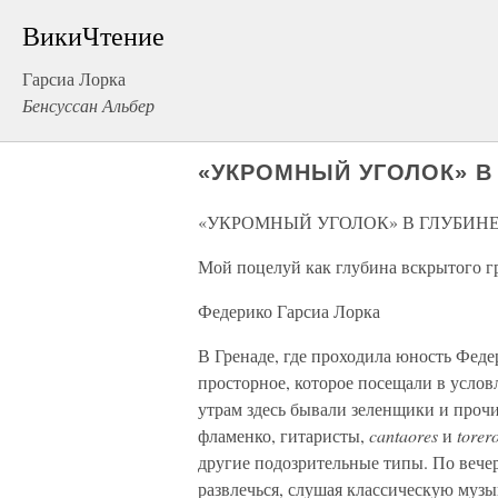
ВикиЧтение
Гарсиа Лорка
Бенсуссан Альбер
«УКРОМНЫЙ УГОЛОК» В
«УКРОМНЫЙ УГОЛОК» В ГЛУБИНЕ
Мой поцелуй как глубина вскрытого гр
Федерико Гарсиа Лорка
В Гренаде, где проходила юность Феде
просторное, которое посещали в услов
утрам здесь бывали зеленщики и прочи
фламенко, гитаристы,
cantaores
и
torero
другие подозрительные типы. По вече
развлечься, слушая классическую музы