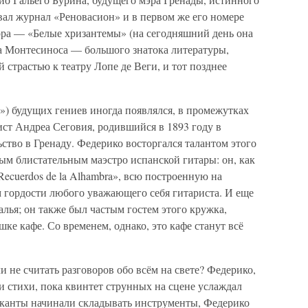
овал журнал «Реновасион» и в первом же его номере
ра — «Белые хризантемы» (на сегодняшний день она
са Монтесиноса — большого знатока литературы,
 страстью к театру Лопе де Веги, и тот позднее
е») будущих гениев иногда появлялся, в промежутках
ст Андреа Сеговия, родившийся в 1893 году в
ство в Гренаду. Федерико восторгался талантом этого
ым блистательным маэстро испанской гитары: он, как
ecuerdos de la Alhambra», всю построенную на
м гордости любого уважающего себя гитариста. И еще
лья; он также был частым гостем этого кружка,
ке кафе. Со временем, однако, это кафе станут всё
 не считать разговоров обо всём на свете? Федерико,
и стихи, пока квинтет струнных на сцене услаждал
зыканты начинали складывать инструменты, Федерико