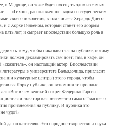
нее, в Мадриде, он тоже будет посещать одно из самых
ии — «Гихон», расположенное рядом со студенческим
тами своего поколения, в том числе с Херардо Диего,
в, и с Хорхе Гильеном, который станет его добрым
на пять лет) и сыграет впоследствии большую роль в
ерико к тому, чтобы показываться на публике, потому
тихи должен декламировать сам поэт; там, в кафе, он
й «сказитель», он настоящий актер. Впоследствии
м литературы в университете Вальядолида, пригласит
спании культурные центры) этого города, чтобы
дставляя Лорку публике, он вспомнил те прошлые
зал: «Вот в чем великий секрет Федерико Гарсиа
диционная и новаторская, неизменно самого “высшего
ятия произнесения на публику. И публика это
 не чудо?»
бой дар «сказителя». Это народное творчество и наука