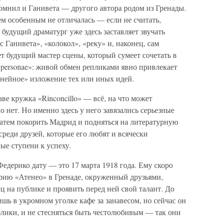
помнил и Ганивета — другого автора родом из Гренады.
ем особенным не отличалась — если не считать,
 будущий драматург уже здесь заставляет звучать
с Ганивета», «колокол», «реку» и, наконец, сам
ет будущий мастер сцены, который сумеет сочетать в
s personae»: живой обмен репликами явно привлекает
линейное» изложение тех или иных идей.
аве кружка «Rinconcillo» — всё, на что может
нет. Но именно здесь у него завязались серьезные
затем покорить Мадрид и подняться на литературную
реди друзей, которые его любят и всячески
ые ступени к успеху.
дерико дату — это 17 марта 1918 года. Ему скоро
орию «Атенео» в Гренаде, окруженный друзьями,
ц на публике и проявить перед ней свой талант. До
ишь в укромном уголке кафе за занавесом, но сейчас он
ублики, и не стесняться быть честолюбивым — так они