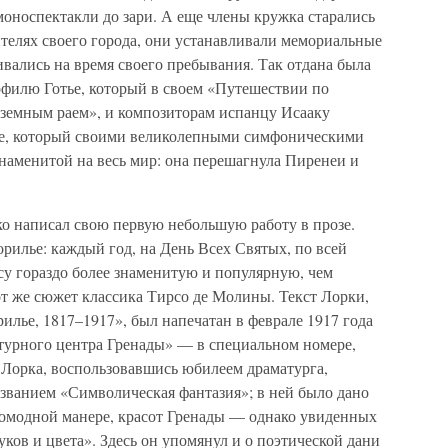
 моноспектакли до зари. А еще члены кружка старались
телях своего города, они устанавливали мемориальные
ивались на время своего пребывания. Так отдана была
офилю Готье, который в своем «Путешествии по
земным раем», и композиторам испанцу Исааку
е, который своими великолепными симфоническими
наменитой на весь мир: она перешагнула Пиренеи и
о написал свою первую небольшую работу в прозе.
рилье: каждый год, на День Всех Святых, по всей
су гораздо более знаменитую и популярную, чем
 же сюжет классика Тирсо де Молины. Текст Лорки,
лье, 1817–1917», был напечатан в феврале 1917 года
атурного центра Гренады» — в специальном номере,
 Лорка, воспользовавшись юбилеем драматурга,
азванием «Символическая фантазия»; в ней было дано
аромодной манере, красот Гренады — однако увиденных
уков и цвета». Здесь он упомянул и о поэтической дани