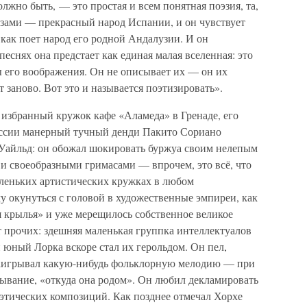
олжно быть, — это простая и всем понятная поэзия, та,
лазами — прекрасный народ Испании, и он чувствует
, как поет народ его родной Андалузии. И он
еснях она предстает как единая малая вселенная: это
зы его воображения. Он не описывает их — он их
т заново. Вот это и называется поэтизировать».
в избранный кружок кафе «Аламеда» в Гренаде, его
уссии манерный тучный денди Пакито Сориано
Уайльд: он обожал шокировать буржуа своим нелепым
и своеобразными гримасами — впрочем, это всё, что
аленьких артистических кружках в любом
у окунуться с головой в художественные эмпиреи, как
я крылья» и уже мерещилось собственное великое
от прочих: здешняя маленькая группка интеллектуалов
и юный Лорка вскоре стал их герольдом. Он пел,
 наигрывал какую-нибудь фольклорную мелодию — при
дывание, «откуда она родом». Он любил декламировать
оэтических композиций. Как позднее отмечал Хорхе