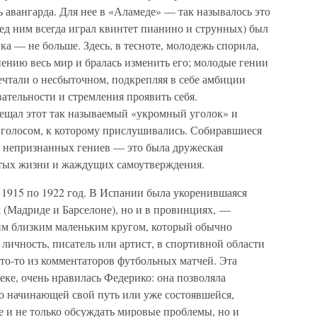
 авангарда. Для нее в «Аламеде» — так называлось это
ред ним всегда играл квинтет пианино и струнных) был
ка — не больше. Здесь, в тесноте, молодежь спорила,
ению весь мир и бралась изменить его; молодые гении
ечтали о несбыточном, подкрепляя в себе амбиции
ательности и стремления проявить себя.
ещал этот так называемый «укромный уголок» и
л голосом, к которому прислушивались. Собиравшиеся
м непризнанных гениев — это была дружеская
ытых жизни и жаждущих самоутверждения.
 1915 по 1922 год. В Испании была укоренившаяся
х (Мадриде и Барселоне), но и в провинциях, —
своим близким маленьким кругом, который обычно
 личность, писатель или артист, в спортивной области
кто-то из комментаторов футбольных матчей. Эта
еке, очень нравилась Федерико: она позволяла
о начинающей свой путь или уже состоявшейся,
фе и не только обсуждать мировые проблемы, но и