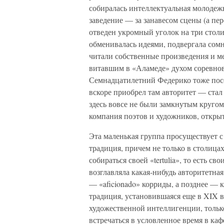
собиралась интеллектуальная молодежь
заведение — за занавесом сцены (а пе
отведен укромный уголок на три столи
обменивалась идеями, подвергала сомн
читали собственные произведения и м
витавшим в «Аламеде» духом соревнов
Семнадцатилетний Федерико тоже пос
вскоре приобрел там авторитет — ста
здесь вовсе не были замкнутым круго
компания поэтов и художников, откр
Эта маленькая группа просуществует с
традиция, причем не только в столица
собираться своей «tertulia», то есть 
возглавляла какая-нибудь авторитетная
— «aficionado» корриды, а позднее — 
традиция, установившаяся еще в XIX в
художественной интеллигенции, тольк
встречаться в условленное время в ка