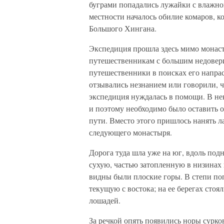
буграми попадались лужайки с влажной
местности началось обилие комаров, к
Большого Хингана.
Экспедиция прошла здесь мимо монаст
путешественникам с большим недовери
путешественники в поисках его напра
отзывались незнанием или говорили, ч
экспедиция нуждалась в помощи. В нек
и поэтому необходимо было оставить о
пути. Вместо этого пришлось нанять ла
следующего монастыря.
Дорога туда шла уже на юг, вдоль под
сухую, частью затопленную в низинах 
видны были плоские горы. В степи поп
текущую с востока; на ее берегах стоя
лошадей.
За речкой опять появились норы сурко