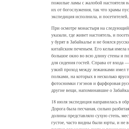
пожилые ламы с жалобой настоятеля на
их от богослужения, так что храмы пу
экспедиция исполнила, и посетителей, 
При осмотре монастыря на следующий 
указали, где живет настоятель, и посе
у бурят в Забайкалье и не боялся русс
китайским печеньем. Его келья имела н
большое окно во всю длину стены и п
для сидения гостей. Справа от входа 
узкий проход между лежанками имел то
полками, на которых в несколько ярусо
фотоснимки гэгэнов и фарфоровая рус
другие вещи, напоминавшие о Забайка
18 июля экспедиция направилась в об
Дорога была песчаная, сильно разбитая,
долины представляло сухую степь, мес
густое, часто видны были юрты, и не 