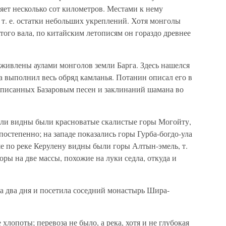
ляет несколько сот километров. Местами к нему
т. е. остатки небольших укреплений. Хотя монголы
ого вала, по китайским летописям он гораздо древнее
оживлены аулами монголов земли Барга. Здесь нашелся
 выполнил весь обряд камланья. Потанин описал его в
записанных Базаровым песен и заклинаний шамана во
дали видны были красноватые скалистые горы Могойту,
 постепенно; на западе показались горы Гурба-богдо-ула
е по реке Керулену видны были горы Алтын-эмель, т.
 горы на две массы, похожие на луки седла, откуда и
а два дня и посетила соседний монастырь Шира-
хлопоты; перевоза не было, а река, хотя и не глубокая