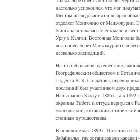
Только через шесть лет после смерти
настолько успокоился, что мог подума
Местом исследования он выбрал облас
отделяет Монголию от Маньчжурии. Эт
Хингана оставалась очень мало известно
Ургу в Калган, Восточная Монголия б
восточнее, через Маньчжурию с берег
несколько экспедиций.
На это небольшое путешествие, выполн
Географическим обществом и Ботаниче
студента В. К. Солдатова, переводчика
последний был участником двух пред
Нань-шаня в Кяхту в 1886 г., а в 1892 
окраины Тибета и оттуда вернулся с Ра
монгольский, китайский и тибетский 
степным путешествиям.
В половине мая 1899 г. Потанин и Со
Забайкалье, где организовали караван 