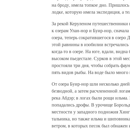
на броду, имела топкое дно. Пришлось 
лодке, которую имела экспедиция, а т
За рекой Керуленом путешественники н
к озерам Улан-нор и Буир-нор, сначала
озера, теперь сократившегося в озеро 
этой равнины в изобилии встречалис
когда-то в озере. На юге, вдали, видн
высоком пьедестале. Сурков в этой мес
простояли три дня, чтобы собрать фаун
пять видов рыбы. На воде было много г
От озера Буир-нор шли несколько дней
безводной, а затем расчлененной лога
река Абдэр; в логах были рощи ильма. 
попадались дрофы. В урочище Борольд
местности у западного подножия Хинг
тальника, но также ильма и шиповник
ветром, в которых песок был обнажен 