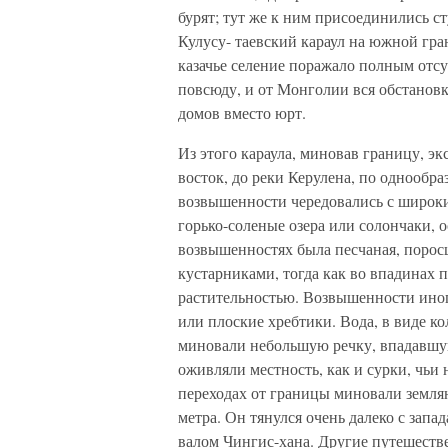
бурят; тут же к ним присоединились с
Кулусу- таевский караул на южной гра
казачье селение поражало полным отсу
повсюду, и от Монголии вся обстанов
домов вместо юрт.
Из этого караула, миновав границу, эк
восток, до реки Керулена, по однообр
возвышенности чередовались с широк
горько-соленые озера или солончаки, о
возвышенностях была песчаная, порос
кустарниками, тогда как во впадинах п
растительностью. Возвышенности иног
или плоские хребтики. Вода, в виде ко
миновали небольшую речку, впадавшую
оживляли местность, как и сурки, чьи
переходах от границы миновали земля
метра. Он тянулся очень далеко с запа
валом Чингис-хана. Другие путешестве