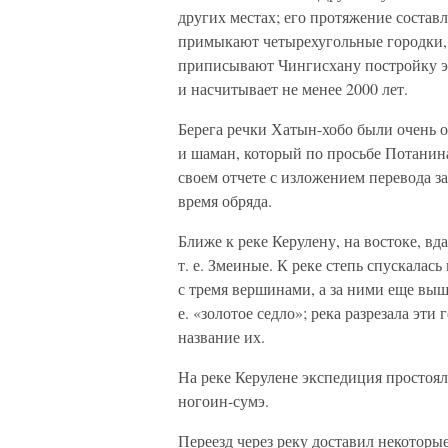
других местах; его протяжение состав
примыкают четырехугольные городки, 
приписывают Чингисхану постройку эт
и насчитывает не менее 2000 лет.
Берега речки Хатын-хобо были очень 
и шаман, который по просьбе Потанина
своем отчете с изложением перевода 
время обряда.
Ближе к реке Керулену, на востоке, в
т. е. Змеиные. К реке степь спускалась
с тремя вершинами, а за ними еще выш
е. «золотое седло»; река разрезала эти
название их.
На реке Керулене экспедиция простоял
ногоин-сумэ.
Переезд через реку доставил некоторые 