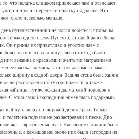
 то, что палатка слишком привлекает лам и отвлекает
стуют; он просил перенести палатку подальше. Это
лам, стало несколько меньше.
день путешественники не могли добиться, чтобы им
тили только одного ламу Пунсуха, который ранее бывал
ких. Он принял их приветливо и угостил чаем с
е более пяти шагов в длину; слева от входа было
од ним лежанка с красными и желтыми матрасиками
— менее высокая лежанка с постелью самого ламы;
лько ширину входной двери. Задняя стена была занята
в были расставлены статуэтки божеств, а также
ская чайница; тут же лежали далматский порошок и
лье. С этим ламой экспедиция обменялась подарками.
ратный путь вверх по широкой долине реки Талыр.
 и телеги на подъеме не раз застревали в песке. Дно
тами же — яркозеленые луга. Население в долине было
войлочные, а камышовые; около них были загородки из