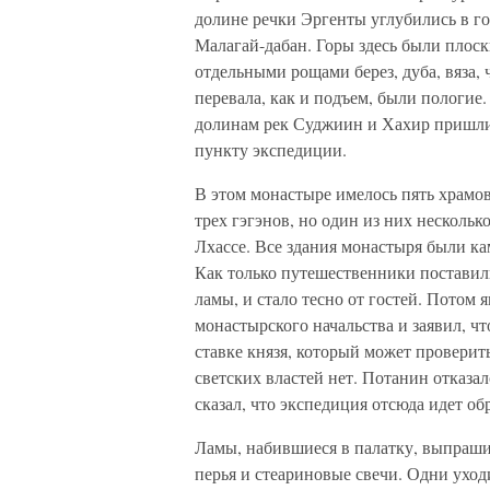
долине речки Эргенты углубились в г
Малагай-дабан. Горы здесь были плоск
отдельными рощами берез, дуба, вяза,
перевала, как и подъем, были пологие
долинам рек Суджиин и Хахир пришл
пункту экспедиции.
В этом монастыре имелось пять храмов
трех гэгэнов, но один из них несколько
Лхассе. Все здания монастыря были ка
Как только путешественники поставили
ламы, и стало тесно от гостей. Потом я
монастырского начальства и заявил, ч
ставке князя, который может проверит
светских властей нет. Потанин отказал
сказал, что экспедиция отсюда идет об
Ламы, набившиеся в палатку, выпраши
перья и стеариновые свечи. Одни уход