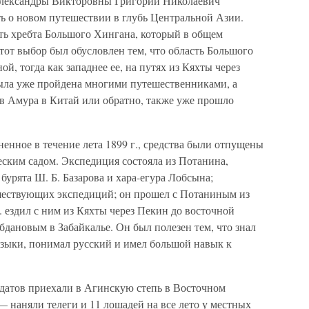
 Александры Викторовны Григорий Николаевич
ть о новом путешествии в глубь Центральной Азии.
ть хребта Большого Хингана, который в общем
от выбор был обусловлен тем, что область Большого
й, тогда как западнее ее, на путях из Кяхты через
ыла уже пройдена многими путешественниками, а
ов Амура в Китай или обратно, также уже прошло
енное в течение лета 1899 г., средства были отпущены
ским садом. Экспедиция состояла из Потанина,
 бурята Ш. Б. Базарова и хара-егура Лобсына;
шествующих экспедиций; он прошел с Потаниным из
г. ездил с ним из Кяхты через Пекин до восточной
бдановым в Забайкалье. Он был полезен тем, что знал
языки, понимал русский и имел большой навык к
лдатов приехали в Агинскую степь в Восточном
— наняли телеги и 11 лошадей на все лето у местных