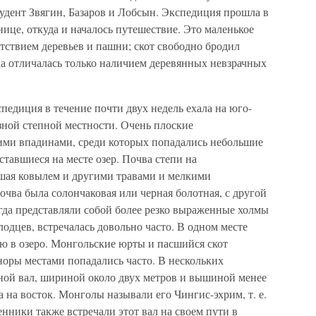
тудент Звягин, Базаров и Лобсын. Экспедиция прошла в
нице, откуда и началось путешествие. Это маленькое
тствием деревьев и пашни; скот свободно бродил
ка отличалась только наличием деревянных невзрачных
спедиция в течение почти двух недель ехала на юго-
азной степной местности. Очень плоские
ими впадинами, среди которых попадались небольшие
ставшиеся на месте озер. Почва степи на
шая ковылем и другими травами и мелкими
очва была солончаковая или черная болотная, с другой
да представляли собой более резко выраженные холмы
лодцев, встречалась довольно часто. В одном месте
 в озеро. Монгольские юрты и пасшийся скот
 норы местами попадались часто. В нескольких
ной вал, шириной около двух метров и вышиной менее
да на восток. Монголы называли его Чингис-эхрим, т. е.
нники также встречали этот вал на своем пути в