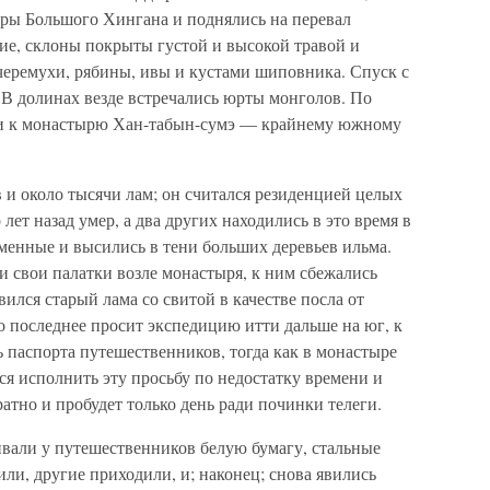
оры Большого Хингана и поднялись на перевал
ие, склоны покрыты густой и высокой травой и
 черемухи, рябины, ивы и кустами шиповника. Спуск с
. В долинах везде встречались юрты монголов. По
и к монастырю Хан-табын-сумэ — крайнему южному
 и около тысячи лам; он считался резиденцией целых
 лет назад умер, а два других находились в это время в
менные и высились в тени больших деревьев ильма.
 свои палатки возле монастыря, к ним сбежались
вился старый лама со свитой в качестве посла от
то последнее просит экспедицию итти дальше на юг, к
ь паспорта путешественников, тогда как в монастыре
ся исполнить эту просьбу по недостатку времени и
ратно и пробудет только день ради починки телеги.
вали у путешественников белую бумагу, стальные
или, другие приходили, и; наконец; снова явились