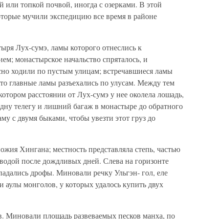
 или топкой почвой, иногда с озерками. В этой
оторые мучили экспедицию все время в районе
ыря Лух-сумэ, ламы которого отнеслись к
ем; монастырское начальство спряталось, и
сно ходили по пустым улицам; встречавшиеся ламы
то главные ламы разъехались по улусам. Между тем
отором расстоянии от Лух-сумэ у нее околела лошадь,
дну телегу и лишний багаж в монастыре до обратного
му с двумя быками, чтобы увезти этот груз до
ножия Хингана; местность представляла степь, частью
водой после дождливых дней. Слева на горизонте
адались дрофы. Миновали речку Ульгэн- гол, еле
ли аулы монголов, у которых удалось купить двух
в. Миновали площадь развеваемых песков манха, по