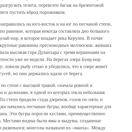
разгрузить телеги, перевезти багаж на брезентовой
елеги пустить вброд порожняком.
аправились на юго-восток и на юг по песчаной степи,
 по равнине, которая некогда составляла дно большого
Делай-нор, в которое впадает река Керулен. В почве
ь крупные раковины пресноводных моллюсков, живших
а была высокая гора Дуланхара с тремя вершинами на
тности уже не видели. На берегах озера Буир-нор
у; ловили рыбу сетью и убедились, что в озере живет
усей, но они держались вдали от берега.
 по степи с высокой травой, сначала ровной и
ми и долинами, в одной из которых текла небольшая
По степи бродили стада дзеренов, голов по пяти, и
жи начались песчаные бугры, вообще характерные для
ана. Эти бугры поросли кустами, преимущественно
а. Местами видны были ямы и выдувы, созданные
и развевался; монголы называли их «манха». Между