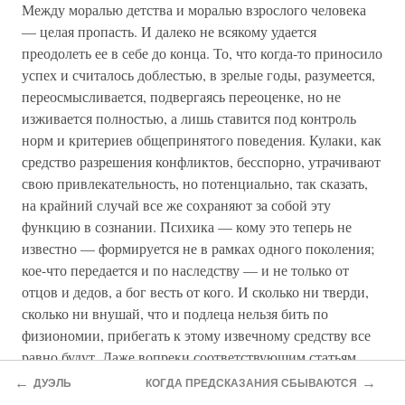
Между моралью детства и моралью взрослого человека
— целая пропасть. И далеко не всякому удается
преодолеть ее в себе до конца. То, что когда-то приносило
успех и считалось доблестью, в зрелые годы, разумеется,
переосмысливается, подвергаясь переоценке, но не
изживается полностью, а лишь ставится под контроль
норм и критериев общепринятого поведения. Кулаки, как
средство разрешения конфликтов, бесспорно, утрачивают
свою привлекательность, но потенциально, так сказать,
на крайний случай все же сохраняют за собой эту
функцию в сознании. Психика — кому это теперь не
известно — формируется не в рамках одного поколения;
кое-что передается и по наследству — и не только от
отцов и дедов, а бог весть от кого. И сколько ни тверди,
сколько ни внушай, что и подлеца нельзя бить по
физиономии, прибегать к этому извечному средству все
равно будут. Даже вопреки соответствующим статьям
Уголовного кодекса. И отмахиваться от этого, списывать
←
→
ДУЭЛЬ
КОГДА ПРЕДСКАЗАНИЯ СБЫВАЮТСЯ
все на одну распущенность означало бы выдавать