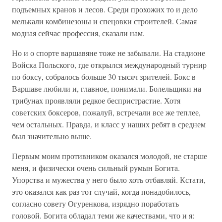
подъемных кранов и лесов. Среди прохожих то и дело
мелькали комбинезоны и спецовки строителей. Самая
модная сейчас профессия, сказали нам.
Но и о спорте варшавяне тоже не забывали. На стадионе
Войска Польского, где открылся международный турнир
по боксу, собралось больше 30 тысяч зрителей. Бокс в
Варшаве любили и, главное, понимали. Болельщики на
трибунах проявляли редкое беспристрастие. Хотя
советских боксеров, пожалуй, встречали все же теплее,
чем остальных. Правда, и класс у наших ребят в среднем
был значительно выше.
Первым моим противником оказался молодой, не старше
меня, и физически очень сильный румын Богита.
Упорства и мужества у него было хоть отбавляй. Кстати,
это оказался как раз тот случай, когда понадобилось,
согласно совету Огуренкова, изрядно поработать
головой. Богита обладал теми же качествами, что и я: