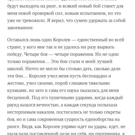
будут выходить на ринг, и всякий новый бой станет для
меня новой проверкой сил, новым испытанием, но это
уже не тревожило. Я верил, что сумею удержать за собой
завоеванное.
Оставался лишь один Королев — единственный во всей
стране, у кого мне так и не удалось ни разу вырвать
победу. Четыре боя — четыре поражения. Но не одни
только поражения… Эти бои стали и моей лучшей
школой. Ничто не могло бы столько дать, сколько дали
эти бои… Королев учил меня пусть беспощадно и
жестоко, учил своими, порой слишком тяжелыми
кулаками, но зато и сама его наука оказалась для меня
бесценной. Под его пушечными ударами, когда каждый
раунд казался вечностью, а каждая секунда полыхала
нестерпимым накалом, постигались не только секреты
боя, но и сама сокровенная сущность единоборства на
ринге. Видя, как Королев упрямо идет на удары, идет, не
щадя ради поставленной цели ни себя, ни противника, я