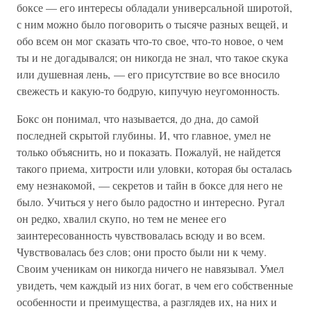
боксе — его интересы обладали универсальной широтой,
с ним можно было поговорить о тысяче разных вещей, и
обо всем он мог сказать что-то свое, что-то новое, о чем
ты и не догадывался; он никогда не знал, что такое скука
или душевная лень, — его присутствие во все вносило
свежесть и какую-то бодрую, кипучую неугомонность.
Бокс он понимал, что называется, до дна, до самой
последней скрытой глубины. И, что главное, умел не
только объяснить, но и показать. Пожалуй, не найдется
такого приема, хитрости или уловки, которая бы осталась
ему незнакомой, — секретов и тайн в боксе для него не
было. Учиться у него было радостно и интересно. Ругал
он редко, хвалил скупо, но тем не менее его
заинтересованность чувствовалась всюду и во всем.
Чувствовалась без слов; они просто были ни к чему.
Своим ученикам он никогда ничего не навязывал. Умел
увидеть, чем каждый из них богат, в чем его собственные
особенности и преимущества, а разглядев их, на них и