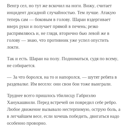
Венгр сел, но тут же вскочил на ноги. Вижу, считает
инцидент досадной случайностью. Тем лучше. Атакую
теперь сам — боковым в голову. Шараи вздергивает
вверх руки и получает прямой в печень; резко
распрямляюсь и, не глядя, вторично бью левой же в
голову — знаю, что противник уже успел опустить
локти.
Так и есть. Шараи на полу. Подниматься, судя по всему,
не собирается.
— За что боролся, на то и напоролся, — шутят ребята в
раздевалке. Им весело: они свои бои тоже выиграли.
Труднее всего пришлось тбилисцу Габриэлю
Ханукашвили. Перед встречей он повредил себе ребро.
Любое движение вызывало нестерпимую, острую боль, а
в легчайшем весе, если хочешь победить, двигаться надо
особенно проворно.