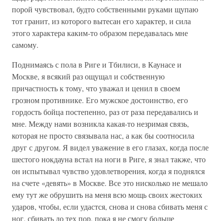
порой чувствовал, будто собственными руками щупаю
тот гранит, из которого вытесан его характер, и сила
этого характера каким-то образом передавалась мне
самому.
Поднимаясь с пола в Риге и Тбилиси, в Каунасе и
Москве, я всякий раз ощущал и собственную
причастность к тому, что уважал и ценил в своем
грозном противнике. Его мужское достоинство, его
гордость бойца постепенно, раз от раза передавались и
мне. Между нами возникла какая-то незримая связь,
которая не просто связывала нас, а как бы соотносила
друг с другом. Я видел уважение в его глазах, когда после
шестого нокдауна встал на ноги в Риге, я знал также, что
он испытывал чувство удовлетворения, когда я поднялся
на счете «девять» в Москве. Все это нисколько не мешало
ему тут же обрушить на меня всю мощь своих жестоких
ударов, чтобы, если удастся, снова и снова сбивать меня с
ног, сбивать до тех пор, пока я не смогу больше