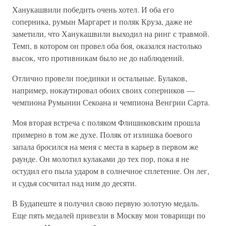
Ханукашвили победить очень хотел. И оба его
соперника, румын Маргарет и поляк Круза, даже не
заметили, что Ханукашвили выходил на ринг с травмой.
Темп, в котором он провел оба боя, оказался настолько
высок, что противникам было не до наблюдений.
Отлично провели поединки и остальные. Булаков,
например, нокаутировал обоих своих соперников —
чемпиона Румынии Секоана и чемпиона Венгрии Сарта.
Моя вторая встреча с поляком Флишиковским прошла
примерно в том же духе. Поляк от излишка боевого
запала бросился на меня с места в карьер в первом же
раунде. Он молотил кулаками до тех пор, пока я не
остудил его пыла ударом в солнечное сплетение. Он лег,
и судья сосчитал над ним до десяти.
В Будапеште я получил свою первую золотую медаль.
Еще пять медалей привезли в Москву мои товарищи по