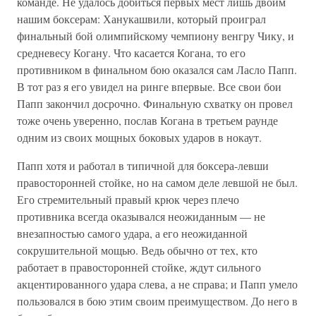
команде. Не удалось добиться первых мест лишь двоим
нашим боксерам: Ханукашвили, который проиграл
финальный бой олимпийскому чемпиону венгру Чику, и
средневесу Когану. Что касается Когана, то его
противником в финальном бою оказался сам Ласло Папп.
В тот раз я его увидел на ринге впервые. Все свои бои
Папп закончил досрочно. Финальную схватку он провел
тоже очень уверенно, послав Когана в третьем раунде
одним из своих мощных боковых ударов в нокаут.
Папп хотя и работал в типичной для боксера-левши
правосторонней стойке, но на самом деле левшой не был.
Его стремительный правый крюк через плечо
противника всегда оказывался неожиданным — не
внезапностью самого удара, а его неожиданной
сокрушительной мощью. Ведь обычно от тех, кто
работает в правосторонней стойке, ждут сильного
акцентированного удара слева, а не справа; и Папп умело
пользовался в бою этим своим преимуществом. До него в