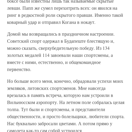
боксе были известны лишь так называемые скрытые
левши. Папп же сумел перехитрить всех: он явился на
ринг в редкостной роли скрытого правши. Именно такой
коварный удар и отправил Когана в нокаут.
Домой мы возвращались в праздничном настроении.
Советский спорт одержал в Будапеште блестящую и,
можно сказать, сверхубедительную победу. Из 134
золотых медалей 114 завоевали наши спортсмены, а
вместе с ними, естественно, и общекомандное
первенство.
Но больше всего меня, конечно, обрадовали успехи моих
земляков, литовских спортсменов. Мне навсегда
врезалась в память встреча, которую нам устроили в
Вильнюсском аэропорту. На летном поле собралась целая
толпа. Тут были и спортсмены, и представители
общественности, и просто болельщики, любители спорта.
Нас буквально забросали цветами. А потом прямо у
самолета как-то сам собой устроился