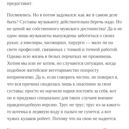
предоставит.
Посмеялись. Но я потом задумался: как же в самом деле
быть? Суставы музыканту действительно беречь надо. Но
не ценой же собственного мужского достоинства! Да и не
одни лишь музыканты вынуждены заботиться о своих
руках; а ювелиры, часовщики, хирурги — мало ли на
свете профессий, связанных с тонкой и точной работой.
Однако всю жизнь в белых перчатках не проживешь.
Хотим мы или не хотим, но случаются ситуации, когда
подобное житейское вегетарианство попросту
неприемлемо. Да и, если говорить честно, не поверил я,
что вся причина сводилась лишь к опасению за свои
суставы; просто не научили парня постоять за себя, вот
он и придумал специально для таких случаев внешне
правдоподобную версию. Трус не трус; трус из-за какого-
то котенка в ледяную воду в пальто не сунется, а вот
чужих кулаков робеет. Потому что на свои не надеется.