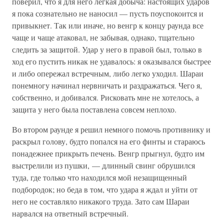
поверил, что я для него легкая добыча: настоящих ударов
я пока сознательно не наносил — пусть поуспокоится и
привыкнет. Так или иначе, но венгр к концу раунда все
чаще и чаще атаковал, не забывая, однако, тщательно
следить за защитой. Удар у него в правой был, только в
ход его пустить никак не удавалось: я оказывался быстрее
и либо опережал встречным, либо легко уходил. Шараи
понемногу начинал нервничать и раздражаться. Чего я,
собственно, и добивался. Рисковать мне не хотелось, а
защита у него была поставлена совсем неплохо.
Во втором раунде я решил немного помочь противнику и
раскрыл голову, будто попался на его финты и стараюсь
понадежнее прикрыть печень. Венгр прыгнул, будто им
выстрелили из пушки, — длинный свинг обрушился
туда, где только что находился мой незащищенный
подбородок; но беда в том, что удара я ждал и уйти от
него не составляло никакого труда. Зато сам Шараи
нарвался на ответный встречный.