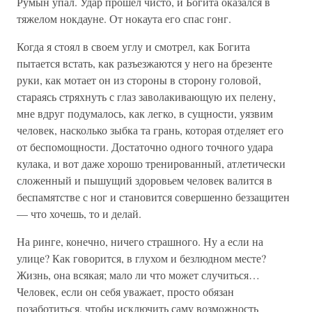
Румын упал. Удар прошел чисто, и Богита оказался в
тяжелом нокдауне. От нокаута его спас гонг.
Когда я стоял в своем углу и смотрел, как Богита
пытается встать, как разъезжаются у него на брезенте
руки, как мотает он из стороны в сторону головой,
стараясь стряхнуть с глаз заволакивающую их пелену,
мне вдруг подумалось, как легко, в сущности, уязвим
человек, насколько зыбка та грань, которая отделяет его
от беспомощности. Достаточно одного точного удара
кулака, и вот даже хорошо тренированный, атлетически
сложенный и пышущий здоровьем человек валится в
беспамятстве с ног и становится совершенно беззащитен
— что хочешь, то и делай.
На ринге, конечно, ничего страшного. Ну а если на
улице? Как говорится, в глухом и безлюдном месте?
Жизнь, она всякая; мало ли что может случиться…
Человек, если он себя уважает, просто обязан
позаботиться, чтобы исключить саму возможность