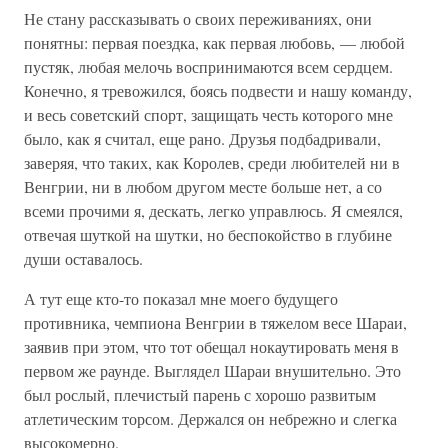
Не стану рассказывать о своих переживаниях, они
понятны: первая поездка, как первая любовь, — любой
пустяк, любая мелочь воспринимаются всем сердцем.
Конечно, я тревожился, боясь подвести и нашу команду,
и весь советский спорт, защищать честь которого мне
было, как я считал, еще рано. Друзья подбадривали,
заверяя, что таких, как Королев, среди любителей ни в
Венгрии, ни в любом другом месте больше нет, а со
всеми прочими я, дескать, легко управлюсь. Я смеялся,
отвечая шуткой на шутки, но беспокойство в глубине
души оставалось.
А тут еще кто-то показал мне моего будущего
противника, чемпиона Венгрии в тяжелом весе Шараи,
заявив при этом, что тот обещал нокаутировать меня в
первом же раунде. Выглядел Шараи внушительно. Это
был рослый, плечистый парень с хорошо развитым
атлетическим торсом. Держался он небрежно и слегка
высокомерно.