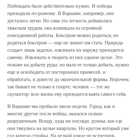
Побеждать было действительно нужно. И победы
приходили по-разному. В Варшаве, например, они
достались легко. Но сама эта легкость добывалась
тяжелым трудом, она возникала из огромной
повседневной работы. Боксером можно родиться, но
родиться боксером — еще не значит им стать. Природа
создает лишь задатки, извлекать их наружу приходится
самому. Извлекать и творить из них единое целое. Это
похоже на добычу руды; но мало ее только добыть, нужно
еще и освободить от посторонних примесей, и
обработать, и довести до окончательной формы. Впрочем,
так бывает не только в спорте; человек — тот же
скульптор: всю жизнь ему приходится ваять самого себя.
В Варшаве мы пробыли около недели. Город, как и
многие другие после войны, оказался сильно
разрушенным. Всюду, куда ни погляди, руины; кое-где
они тянулись на целые кварталы. Но кругом который уже
год кипела стройка. На редкой улице не встретишь