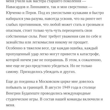
меня учили как мастера старшего поколения —
Навасардов и Линнамяги, так и мои сверстники —
Юрченко и Перов. Под их увесистыми кулаками я быстро
набирался ума-разума, навсегда усвоив, что на ринге нет
слабых противников, что любой может стать и грозным и
опасным, стоит только чуть-чуть переоценить свои
собственные силы. Ринг требует уважения сам по себе и
зазнайства или легкомыслия никому не прощает.
Особенно в тяжелом весе, где каждая ошибка, каждый
пропущенный удар легко могут привести к катастрофе,
которой ничем уже не поправишь. В этом, к сожалению,
мне еще не раз предстояло убедиться. Но не только
самому. Приходилось убеждать и других.
Еще до поединка в Московском цирке мне довелось
побывать за границей. В августе 1949 года в столице
Венгрии Будапеште проводились международные
студенческие игры. В состав нашей команды включили и
меня.