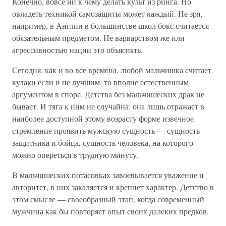
Конечно, вовсе ни к чему делать культ из ринга. Но
овладеть техникой самозащиты может каждый. Не зря,
например, в Англии в большинстве школ бокс считается
обязательным предметом. Не варварством же или
агрессивностью нации это объяснять.
Сегодня, как и во все времена, любой мальчишка считает
кулаки если и не лучшим, то вполне естественным
аргументом в споре. Детства без мальчишеских драк не
бывает. И тяга к ним не случайна: она лишь отражает в
наиболее доступной этому возрасту форме извечное
стремление проявить мужскую сущность — сущность
защитника и бойца, сущность человека, на которого
можно опереться в трудную минуту.
В мальчишеских потасовках завоевывается уважение и
авторитет, в них закаляется и крепнет характер. Детство в
этом смысле — своеобразный этап, когда современный
мужчина как бы повторяет опыт своих далеких предков.