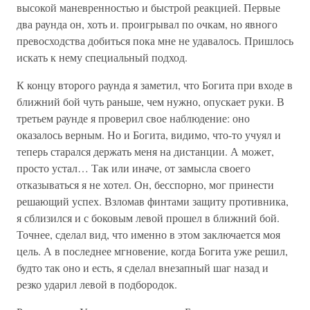
высокой маневренностью и быстрой реакцией. Первые
два раунда он, хоть и. проигрывал по очкам, но явного
превосходства добиться пока мне не удавалось. Пришлось
искать к нему специальный подход.
К концу второго раунда я заметил, что Богита при входе в
ближний бой чуть раньше, чем нужно, опускает руки. В
третьем раунде я проверил свое наблюдение: оно
оказалось верным. Но и Богита, видимо, что-то учуял и
теперь старался держать меня на дистанции. А может,
просто устал… Так или иначе, от замысла своего
отказываться я не хотел. Он, бесспорно, мог принести
решающий успех. Взломав финтами защиту противника,
я сблизился и с боковым левой прошел в ближний бой.
Точнее, сделал вид, что именно в этом заключается моя
цель. А в последнее мгновение, когда Богита уже решил,
будто так оно и есть, я сделал внезапный шаг назад и
резко ударил левой в подбородок.