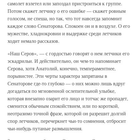
самолет взлетел или запоздал пристроиться к группе.
Потом скажет летчику о его ошибке — скажет ровным
голосом, не спеша, но так, что тот навсегда запомнит
каждое слово Сенаторова. Спокоен он и в воздухе. О его
мужестве, хладнокровии и выдержке среди летчиков
ходит немало рассказов.
«Наш Серов», — с гордостью говорят о нем летчики его
эскадрильи. И действительно, он чем-то напоминает
Серова, хотя Анатолий, конечно, темпераментнее,
порывистее. Эти черты характера запрятаны в
Сенаторове где-то глубоко — о них можно лишь вдруг
догадаться по мгновенной ослепительной улыбке,
которая внезапно озарит его лицо и тотчас же пропадет,
сменится обычным спокойствием, или по короткой,
неотразимо точной фразе, которой он разрешит долгий
спор летчиков, перечеркнет чьи-то сомнения, отбросит
чьи-нибудь путаные размышления.