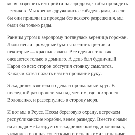
меня разрешить им прийти на аэродром, чтобы проводить
летчиков. Мы крепко сдружились с сабадельцами, и если
бы они пришли на проводы без всякого разрешения, мы
были бы только рады.
Ранним утром к аэродрому потянулась вереница горожан.
Люди несли громадные букеты осенних цветов, а
некоторые — красные флаги. Все оделись так, как
одеваются только в доминго. А день был будничный.
Народ со всех сторон обступил стоянку самолетов.
Каждый хотел пожать нам на прощание руку.
Эскадрилья взлетела и сделала прощальный круг. В
последний раз прошли мы над местом, где похоронен
Волощенко, и развернулись в сторону моря.
И вот мы в Реусе. Несем береговую охрану, встречаем
республиканские корабли, ведем разведку. Вместе с нами
на аэродроме базируется эскадрилья бомбардировщиков,
укомплектованная советскими и испанскими экипажами