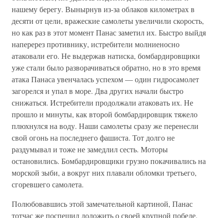
нашему берегу. Вынырнув из-за облаков километрах в
десяти от цели, вражеские самолеты увеличили скорость,
но как раз в этот момент Панас заметил их. Быстро выйдя
наперерез противнику, истребители молниеносно
атаковали его. Не выдержав натиска, бомбардировщики
уже стали было разворачиваться обратно, но в это время
атака Панаса увенчалась успехом — один гидросамолет
загорелся и упал в море. Два других начали быстро
снижаться. Истребители продолжали атаковать их. Не
прошло и минуты, как второй бомбардировщик тяжело
плюхнулся на воду. Наши самолеты сразу же перенесли
свой огонь на последнего фашиста. Тот долго не
раздумывал и тоже не замедлил сесть. Моторы
остановились. Бомбардировщики грузно покачивались на
морской зыби, а вокруг них плавали обломки третьего,
сгоревшего самолета.
Полюбовавшись этой замечательной картиной, Панас
тотчас же поспешил доложить о своей крупной победе.