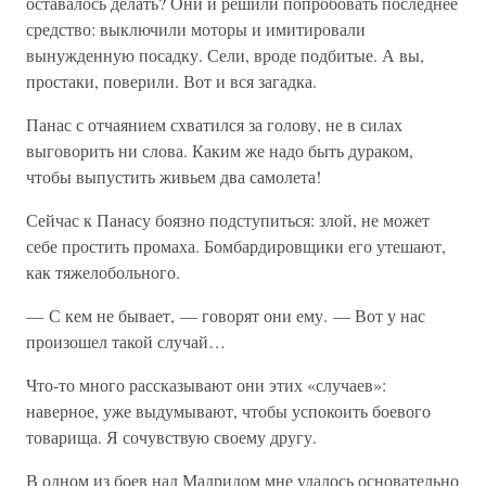
оставалось делать? Они и решили попробовать последнее
средство: выключили моторы и имитировали
вынужденную посадку. Сели, вроде подбитые. А вы,
простаки, поверили. Вот и вся загадка.
Панас с отчаянием схватился за голову, не в силах
выговорить ни слова. Каким же надо быть дураком,
чтобы выпустить живьем два самолета!
Сейчас к Панасу боязно подступиться: злой, не может
себе простить промаха. Бомбардировщики его утешают,
как тяжелобольного.
— С кем не бывает, — говорят они ему. — Вот у нас
произошел такой случай…
Что-то много рассказывают они этих «случаев»:
наверное, уже выдумывают, чтобы успокоить боевого
товарища. Я сочувствую своему другу.
В одном из боев над Мадридом мне удалось основательно