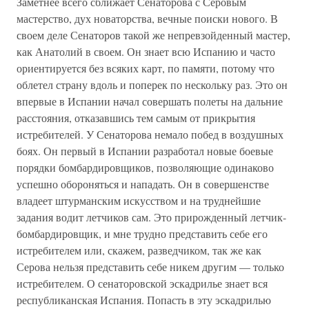
Заметнее всего сближает Сенаторова с Серовым
мастерство, дух новаторства, вечные поиски нового. В
своем деле Сенаторов такой же непревзойденный мастер,
как Анатолий в своем. Он знает всю Испанию и часто
ориентируется без всяких карт, по памяти, потому что
облетел страну вдоль и поперек по нескольку раз. Это он
впервые в Испании начал совершать полеты на дальние
расстояния, отказавшись тем самым от прикрытия
истребителей. У Сенаторова немало побед в воздушных
боях. Он первый в Испании разработал новые боевые
порядки бомбардировщиков, позволяющие одинаково
успешно обороняться и нападать. Он в совершенстве
владеет штурманским искусством и на труднейшие
задания водит летчиков сам. Это прирожденный летчик-
бомбардировщик, и мне трудно представить себе его
истребителем или, скажем, разведчиком, так же как
Серова нельзя представить себе никем другим — только
истребителем. О сенаторовской эскадрилье знает вся
республиканская Испания. Попасть в эту эскадрилью