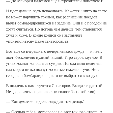
— До Майорки надеемся еще истребителей попотчевать.
И идет дальше, чуть покачиваясь. Кажется, ничто на свете
не может нарушить точный, как расписание поездов,
вылет бомбардировщиков на задание. Они и с погодой не
хотят считаться. Но погода чем дальше, тем становится
хуже и хуже. В конце концов она заставляет
«приземлиться» Даже сенаторовцев.
Вот еще со вчерашнего вечера начался дождь — и льет,
льет, бесконечно нудный, вялый. Утро серое, мутное. В
углах комнат копошится сумрак. Погода явно нелетная —
над морем низко ползут косматые тяжелые тучи. Нет,
сегодня и бомбардировщикам не выбраться в воздух.
В полдень к нам стучится Сенаторов. Входит сердитый.
Не здороваясь, спрашивает (в голосе беспокойство):
— Как думаете, надолго зарядил этот дождь?
— Осенью тебе и метеоролог не даст точного ответа. А