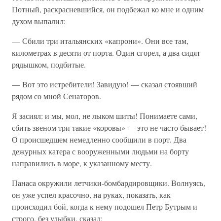
Потный, раскрасневшийся, он подбежал ко мне и одним
духом выпалил:
— Сбили три итальянских «капрони». Они все там,
километрах в десяти от порта. Один сгорел, а два сидят
рядышком, подбитые.
— Вот это истребители! Завидую! — сказал стоявший
рядом со мной Сенаторов.
Я засиял: и мы, мол, не лыком шиты! Понимаете сами,
сбить звеном три такие «коровы» — это не часто бывает!
О происшедшем немедленно сообщили в порт. Два
дежурных катера с вооруженными людьми на борту
направились в море, к указанному месту.
Панаса окружили летчики-бомбардировщики. Волнуясь,
он уже успел красочно, на руках, показать, как
происходил бой, когда к нему подошел Петр Бутрым и
строго, без улыбки, сказал: