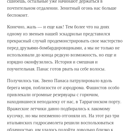
сшибешь, остальные уже начинают держаться в
почтительном отдалении. Зенитный огонь нас больше
беспокоит.
Конечно, жаль — и еще как! Тем более что на днях
одному из звеньев нашей эскадрильи представился
прекрасный случай продемонстрировать свое мастерство
перед друзьями-бомбардировщиками, а мы не только не
использовали до конца редкую возможность, но еще и
изрядно оконфузились. История и смешная и
поучительная. Панас готов рвать на себе волосы.
Получилось так. Звено Панаса патрулировало вдоль
берега моря, поблизости от аэродрома. Фашистов особо
привлекали огромные резервуары с горючим,
находившиеся неподалеку от нас, в Таррагонском порту.
Вражеские летчики давно подбирались к лакомому
кусочку, но мы неизменно отгоняли их. На этот раз три
итальянских гидросамолета решили воспользоваться
облачностью, им удалось подойти довольно близко к