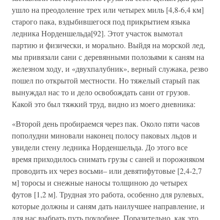
ушло на преодоление трех или четырех миль [4,8-6,4 км]
старого пака, вздыбившегося под прикрытием языка
ледника Норденшельда[92]. Этот участок вымотал
партию и физически, и морально. Выйдя на морской лед,
мы привязали сани с деревянными полозьями к саням на
железном ходу, и «двухпалубник», верный служака, резво
пошел по открытой местности. Но тяжелый старый пак
вынуждал нас то и дело освобождать сани от грузов.
Какой это был тяжкий труд, видно из моего дневника:
«Второй день пробираемся через пак. Около пяти часов
пополудни миновали наконец полосу паковых льдов и
увидели стену ледника Норденшельда. До этого все
время приходилось снимать грузы с саней и порожняком
проводить их через восьми– или девятифутовые [2,4-2,7
м] торосы и снежные наносы толщиною до четырех
футов [1,2 м]. Трудная это работа, особенно для рулевых,
которые должны и саням дать наилучшее направление, и
для нас выбрать путь поудобнее. Поразительно, как это