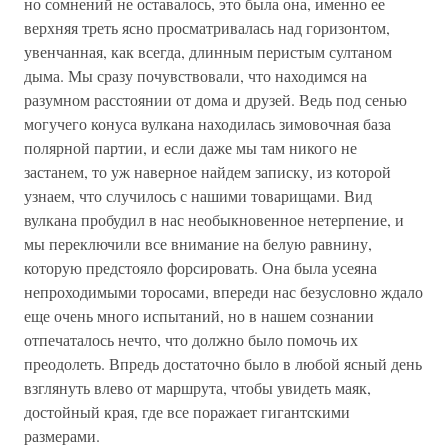
но сомнений не оставалось, это была она, именно ее
верхняя треть ясно просматривалась над горизонтом,
увенчанная, как всегда, длинным перистым султаном
дыма. Мы сразу почувствовали, что находимся на
разумном расстоянии от дома и друзей. Ведь под сенью
могучего конуса вулкана находилась зимовочная база
полярной партии, и если даже мы там никого не
застанем, то уж наверное найдем записку, из которой
узнаем, что случилось с нашими товарищами. Вид
вулкана пробудил в нас необыкновенное нетерпение, и
мы переключили все внимание на белую равнину,
которую предстояло форсировать. Она была усеяна
непроходимыми торосами, впереди нас безусловно ждало
еще очень много испытаний, но в нашем сознании
отпечаталось нечто, что должно было помочь их
преодолеть. Впредь достаточно было в любой ясный день
взглянуть влево от маршрута, чтобы увидеть маяк,
достойный края, где все поражает гигантскими
размерами.