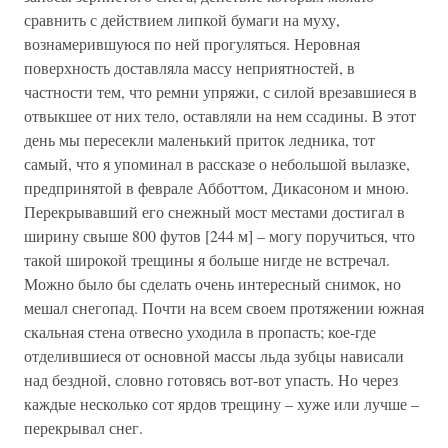
сравнить с действием липкой бумаги на муху,
вознамерившуюся по ней прогуляться. Неровная
поверхность доставляла массу неприятностей, в
частности тем, что ремни упряжи, с силой врезавшиеся в
отвыкшее от них тело, оставляли на нем ссадины. В этот
день мы пересекли маленький приток ледника, тот
самый, что я упоминал в рассказе о небольшой вылазке,
предпринятой в феврале Абботтом, Дикасоном и мною.
Перекрывавший его снежный мост местами достигал в
ширину свыше 800 футов [244 м] – могу поручиться, что
такой широкой трещины я больше нигде не встречал.
Можно было бы сделать очень интересный снимок, но
мешал снегопад. Почти на всем своем протяжении южная
скальная стена отвесно уходила в пропасть; кое-где
отделившиеся от основной массы льда зубцы нависали
над бездной, словно готовясь вот-вот упасть. Но через
каждые несколько сот ярдов трещину – хуже или лучше –
перекрывал снег.