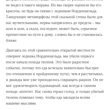
не видел я такого миража. Но мы скорее оценили бы его
красоты, не будь он связан с ледником Норденшельда.
Танцующие метаморфозы этой скальной стены были для
нас мучительными, нервы напрягались до предела – мы
шли и шли, а скала, последнее, может быть, серьезное
препятствие на пути к дому, словно бы и не становилась
ближе.
Двигаясь по этой сравнительно открытой местности
севернее ледника Норденшельда, мы убили первого
после начала похода тюленя. Это было радостное
событие, потому что еда исчезала значительно быстрее
(по отношению к пройденному пути), чем я рассчитывал,
и дважды мне уже приходилось сокращать рацион. Он не
мог удовлетворить чудовищный, как всегда в санном
походе, аппетит. Нас снова терзал голод, и только убитый
тюлень помешал тому, чтобы еда завладела всеми
нашими мыслями.