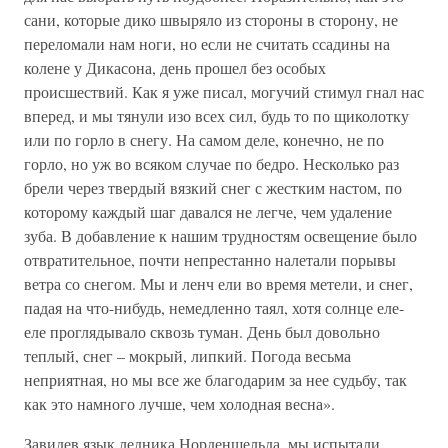
сани, которые дико швыряло из стороны в сторону, не
переломали нам ноги, но если не считать ссадины на
колене у Дикасона, день прошел без особых
происшествий. Как я уже писал, могучий стимул гнал нас
вперед, и мы тянули изо всех сил, будь то по щиколотку
или по горло в снегу. На самом деле, конечно, не по
горло, но уж во всяком случае по бедро. Несколько раз
брели через твердый вязкий снег с жестким настом, по
которому каждый шаг давался не легче, чем удаление
зуба. В добавление к нашим трудностям освещение было
отвратительное, почти непрестанно налетали порывы
ветра со снегом. Мы и ленч ели во время метели, и снег,
падая на что-нибудь, немедленно таял, хотя солнце еле-
еле проглядывало сквозь туман. День был довольно
теплый, снег – мокрый, липкий. Погода весьма
неприятная, но мы все же благодарим за нее судьбу, так
как это намного лучше, чем холодная весна».
Завидев язык ледника Норденшельда, мы испытали