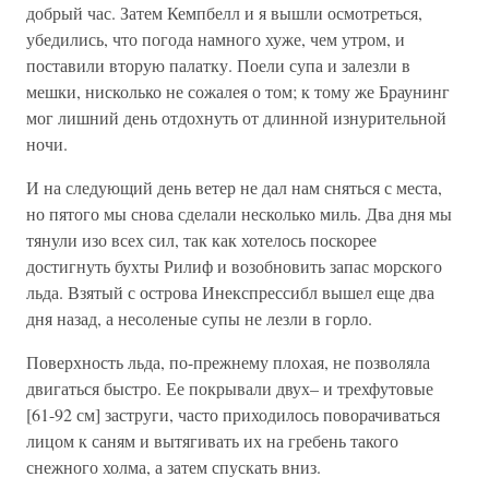
добрый час. Затем Кемпбелл и я вышли осмотреться,
убедились, что погода намного хуже, чем утром, и
поставили вторую палатку. Поели супа и залезли в
мешки, нисколько не сожалея о том; к тому же Браунинг
мог лишний день отдохнуть от длинной изнурительной
ночи.
И на следующий день ветер не дал нам сняться с места,
но пятого мы снова сделали несколько миль. Два дня мы
тянули изо всех сил, так как хотелось поскорее
достигнуть бухты Рилиф и возобновить запас морского
льда. Взятый с острова Инекспрессибл вышел еще два
дня назад, а несоленые супы не лезли в горло.
Поверхность льда, по-прежнему плохая, не позволяла
двигаться быстро. Ее покрывали двух– и трехфутовые
[61-92 см] заструги, часто приходилось поворачиваться
лицом к саням и вытягивать их на гребень такого
снежного холма, а затем спускать вниз.