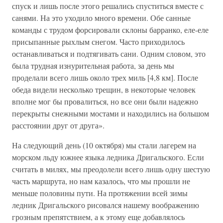
спуск и лишь после этого решались спуститься вместе с
санями. На это уходило много времени. Обе санные
команды с трудом форсировали склоны барранко, еле-еле
присыпанные рыхлым снегом. Часто приходилось
останавливаться и подтягивать сани. Одним словом, это
была трудная изнурительная работа, за день мы
проделали всего лишь около трех миль [4,8 км]. После
обеда видели несколько трещин, в некоторые человек
вполне мог бы провалиться, но все они были надежно
перекрыты снежными мостами и находились на большом
расстоянии друг от друга».
На следующий день (10 октября) мы стали лагерем на
морском льду южнее языка ледника Дригальского. Если
считать в милях, мы преодолели всего лишь одну шестую
часть маршрута, но нам казалось, что мы прошли не
меньше половины пути. На протяжении всей зимы
ледник Дригальского рисовался нашему воображению
грозным препятствием, а к этому еще добавлялось