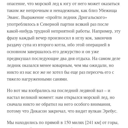
опасение, что морской лед к югу от него может оказаться
таким же непрочным и ненадежным, как близ Убежища
Эванс. Выражение «пройти ледник Дригальского»
употреблялось в Северной партии всякий раз после
какой-нибудь трудной неприятной работы. Например, эту
фразу каждый вечер произносил в иглу кок, закончив
раздачу супа из второго котла, ибо этой операцией в
основном завершалось его дежурство и он уже
предвкушал последующие два дня отдыха. На самом деле
ледник оказался менее коварным, чем мы ожидали, но
никто из нас все же не хотел бы еще раз пересечь его с
тяжело нагруженными санями.
Но вот мы взобрались на последний ледяной вал – и
настал великий момент: нам открылся морской лед, но
сначала никто не обратил на него особого внимания,
потому что Дикасон закричал, что видит вулкан Эребус.
Мы находились по прямой в 150 милях [241 км] от горы,