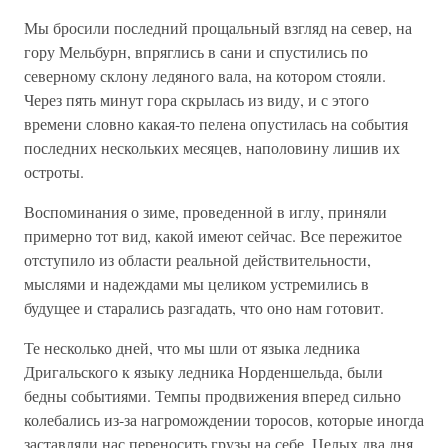
Мы бросили последний прощальный взгляд на север, на
гору Мельбурн, впряглись в сани и спустились по
северному склону ледяного вала, на котором стояли.
Через пять минут гора скрылась из виду, и с этого
времени словно какая-то пелена опустилась на события
последних нескольких месяцев, наполовину лишив их
остроты.
Воспоминания о зиме, проведенной в иглу, приняли
примерно тот вид, какой имеют сейчас. Все пережитое
отступило из области реальной действительности,
мыслями и надеждами мы целиком устремились в
будущее и старались разгадать, что оно нам готовит.
Те несколько дней, что мы шли от языка ледника
Дригальского к языку ледника Норденшельда, были
бедны событиями. Темпы продвижения вперед сильно
колебались из-за нагромождении торосов, которые иногда
заставляли нас переносить грузы на себе. Целых два дня