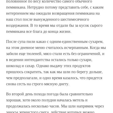
половинное по весу количество самого обычного
пеммикана. Нетрудно потому представить себе, с каким
нетерпением мы ожидали возвращения пеммикана на
наш стол после вынужденного шестимесячного
воздержания. В то время мы отдали бы за кусок сырого
пеммикана все блага до конца жизни.
После супа пили какао с одним-единственным сухарем,
на этом дневное меню считалось исчерпанным. Когда мы
забили еще тюленей, мясо стали есть без ограничений, и
в ведении интендантства остались только сухари,
шоколад и сахар. Однако выдачу этих продуктов
пришлось сократить, так как мы шли по берегу дольше,
чем предполагали, и одно время казалось, что придется
снова сесть на строго мясную диету.
Во второй день похода погода была сравнительно
хорошая, хотя около полудня началась метель и
продолжалась несколько часов. Мы шли напрямик через
заносы зернистого снега, действие которых можно