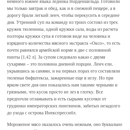
немного южнее языка ледника Норденшельда. Готовили
мы только завтрак и обед, как и в снежной пещере, а в
дорогу брали легкий ленч, чтобы перекусить в середине
дня. Утренний суп на команду из троих состоял из трех
кружек тюленины, одной кружки сала, воды из расчета
полторы кружки супа в готовом виде на человека и
изрядного количества мясного экстракта «Оксо», то есть
почти равнялся армейской норме в две с половиной
пинты [1,42 л]. За супом следовало какао с двумя
сухарями – это половина дневной порции. Ленч ели,
укрывшись за санями, и на первых порах его составляли
тюленьи бифштексы, зажаренные еще в иглу. Но при
ярком свете дня они показались нам такими черными и
грязными, что кусок просто не лез в глотку. Все
предпочли отламывать и есть сырыми кусочки от
грудинки императорских пингвинов, забитых незадолго
до ухода с острова Инекспрессибл.
Мороженое мясо оказалось очень нежным, оно буквально