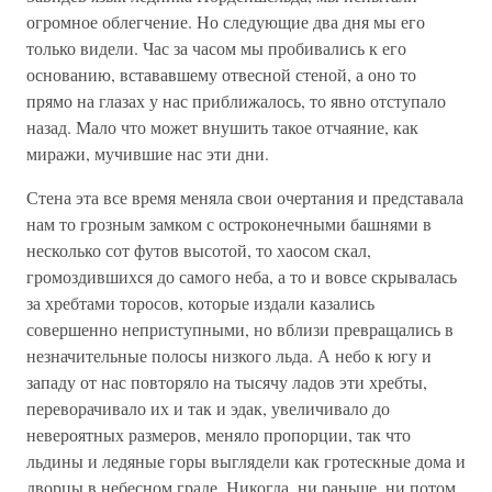
огромное облегчение. Но следующие два дня мы его
только видели. Час за часом мы пробивались к его
основанию, встававшему отвесной стеной, а оно то
прямо на глазах у нас приближалось, то явно отступало
назад. Мало что может внушить такое отчаяние, как
миражи, мучившие нас эти дни.
Стена эта все время меняла свои очертания и представала
нам то грозным замком с остроконечными башнями в
несколько сот футов высотой, то хаосом скал,
громоздившихся до самого неба, а то и вовсе скрывалась
за хребтами торосов, которые издали казались
совершенно неприступными, но вблизи превращались в
незначительные полосы низкого льда. А небо к югу и
западу от нас повторяло на тысячу ладов эти хребты,
переворачивало их и так и эдак, увеличивало до
невероятных размеров, меняло пропорции, так что
льдины и ледяные горы выглядели как гротескные дома и
дворцы в небесном граде. Никогда, ни раньше, ни потом,