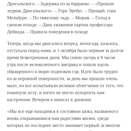
Дригальского. – Задержка из-за барранко. – «Прошли
ледник Дригальского». – Гора Эребус. – Прощай, гора
Мельбурн. – По тяжелому льду. – Мираж. – Голод в
санном походе. – Дань уважения партии профессора
Дейвида. – Правила поведения в походе
Теперь, когда мы двигались вперед, непогода, казалось,
отступала перед нами, и 1 октября было первым за долгое
время безветренным днем. Мы сняли лагерь в 8 часов
утра после великолепного завтрака и пошли вдоль
обращенного к морю подножия гор. Идти было трудно
из-за неровной поверхности, за день мы прошли очень
мало, но все испытывали великое облегчение от того, что
покинули иглу, и ничто не могло испортить нам
настроения. Вечером я записал в дневник:
«Мы все еще находимся в состоянии шока, вызванного
вновь открывшимися нам радостями жизни, среди
которых не последнее место занимает первый за многие