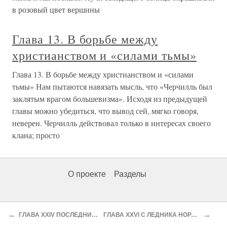
в розовый цвет вершины
Глава 13. В борьбе между
христианством и «силами тьмы»
Глава 13. В борьбе между христианством и «силами
тьмы» Нам пытаются навязать мысль, что «Черчилль был
заклятым врагом большевизма». Исходя из предыдущей
главы можно убедиться, что вывод сей, мягко говоря,
неверен. Черчилль действовал только в интересах своего
клана; просто
О проекте
Разделы
←
→
ГЛАВА XXIV ПОСЛЕДНИЙ МЕСЯЦ ЗАКЛЮЧЕНИЯ
ГЛАВА XXVI С ЛЕДНИКА НОРДЕНШЕЛЬДА НА МЫС ЭВАНС