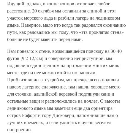
Идущий, однако, в конце концов осиливает любое
расстояние. 20 октября мы оставили за спиной и этот
участок морского льда и разбили лагерь на ледниковом
языке. Наверное, мало кто когда так радовался окончанию
пути, как радовались мы тому, что «эта проклятая стена»
больше не будет маячить перед нами.
Нам повезло: к стене, возвышавшейся повсюду на 30-40
футов [9,2-12,2 м] и совершенно неприступной, мы
подошли в единственном на протяжении многих миль
месте, где на нее можно взойти по наносам.
Приблизившись к сугробам, мы прежде всего подняли
наверх лагерное снаряжение, там нашли хорошее место
для стоянки, альпийской веревкой подтянули сани и
остальные вещи и расположились на ночлег. С высоты
ледникового языка мы заметили еще два ориентира –
остров Бофорт и гору Дисковери, напомнившие нам о
лучших временах, и сели ужинать в очень веселом
настроении.