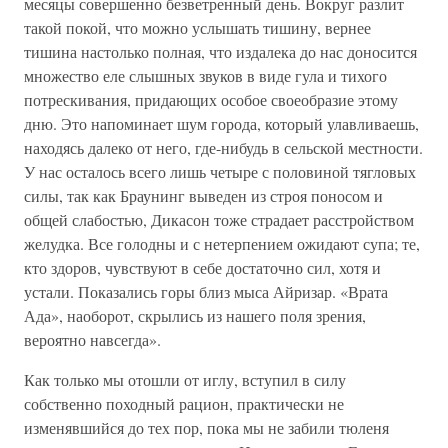
месяцы совершенно безветренный день. Вокруг разлит
такой покой, что можно услышать тишину, вернее
тишина настолько полная, что издалека до нас доносится
множество еле слышных звуков в виде гула и тихого
потрескивания, придающих особое своеобразие этому
дню. Это напоминает шум города, который улавливаешь,
находясь далеко от него, где-нибудь в сельской местности.
У нас осталось всего лишь четыре с половиной тягловых
силы, так как Браунинг выведен из строя поносом и
общей слабостью, Дикасон тоже страдает расстройством
желудка. Все голодны и с нетерпением ожидают супа; те,
кто здоров, чувствуют в себе достаточно сил, хотя и
устали. Показались горы близ мыса Айризар. «Врата
Ада», наоборот, скрылись из нашего поля зрения,
вероятно навсегда».
Как только мы отошли от иглу, вступил в силу
собственно походный рацион, практически не
изменявшийся до тех пор, пока мы не забили тюленя