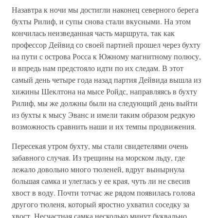
Назавтра к ночи мы достигли наконец северного берега
бухты Рилиф, и супы снова стали вкусными. На этом
кончилась неизведанная часть маршрута, так как
профессор Дейвид со своей партией прошел через бухту
на пути с острова Росса к Южному магнитному полюсу,
и впредь нам предстояло идти по их следам. В этот
самый день четыре года назад партия Дейвида вышла из
хижины Шеклтона на мысе Ройдс, направляясь в бухту
Рилиф, мы же должны были на следующий день выйти
из бухты к мысу Эванс и имели таким образом редкую
возможность сравнить наши и их темпы продвижения.
Пересекая утром бухту, мы стали свидетелями очень
забавного случая. Из трещины на морском льду, где
лежало довольно много тюленей, вдруг вынырнула
большая самка и улеглась у ее края, чуть ли не свесив
хвост в воду. Почти тотчас же рядом появилась голова
другого тюленя, который яростно ухватил соседку за
хвост. Несчастная самка несколько минут буквально