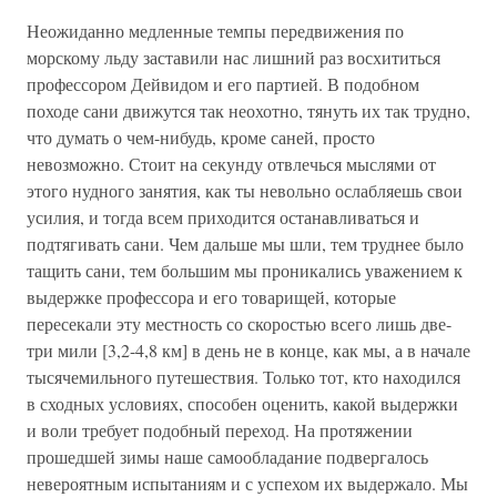
Неожиданно медленные темпы передвижения по
морскому льду заставили нас лишний раз восхититься
профессором Дейвидом и его партией. В подобном
походе сани движутся так неохотно, тянуть их так трудно,
что думать о чем-нибудь, кроме саней, просто
невозможно. Стоит на секунду отвлечься мыслями от
этого нудного занятия, как ты невольно ослабляешь свои
усилия, и тогда всем приходится останавливаться и
подтягивать сани. Чем дальше мы шли, тем труднее было
тащить сани, тем большим мы проникались уважением к
выдержке профессора и его товарищей, которые
пересекали эту местность со скоростью всего лишь две-
три мили [3,2-4,8 км] в день не в конце, как мы, а в начале
тысячемильного путешествия. Только тот, кто находился
в сходных условиях, способен оценить, какой выдержки
и воли требует подобный переход. На протяжении
прошедшей зимы наше самообладание подвергалось
невероятным испытаниям и с успехом их выдержало. Мы