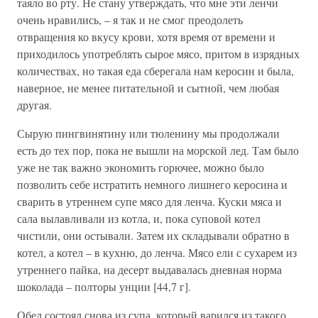
таяло во рту. Не стану утверждать, что мне эти ленчи
очень нравились, – я так и не смог преодолеть
отвращения ко вкусу крови, хотя время от времени и
приходилось употреблять сырое мясо, притом в изрядных
количествах, но такая еда сберегала нам керосин и была,
наверное, не менее питательной и сытной, чем любая
другая.
Сырую пингвинятину или тюленину мы продолжали
есть до тех пор, пока не вышли на морской лед. Там было
уже не так важно экономить горючее, можно было
позволить себе истратить немного лишнего керосина и
сварить в утреннем супе мясо для ленча. Куски мяса и
сала вылавливали из котла, и, пока суповой котел
чистили, они остывали. Затем их складывали обратно в
котел, а котел – в кухню, до ленча. Мясо ели с сухарем из
утреннего пайка, на десерт выдавалась дневная норма
шоколада – полторы унции [44,7 г].
Обед состоял снова из супа, который варился из такого