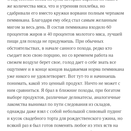
же количества мяса, что и утренняя похлебка, но
сдабривали его вместо кружки ворвани полным черпаком
пеммикана. Благодаря ему обед стал самым желанным
мигом за весь день. В состав пеммикана входило 60
процентов жиров и 40 процентов молотого мяса, лучшей
пищи для похода не придумаешь. При обычных
обстоятельствах, в начале санного похода, редко кто
съедает всю свою порцию, но со временем работа на
свежем воздухе берет свое, голод дает о себе знать все
ощутимее и в конце концов выдаваемая норма пеммикана
уже никого не удовлетворяет. Вот тут-то и начинаешь
понимать, какой это ценный продукт. Ничто не может с
ним сравниться. Я брал в ближние походы, при богатом
выборе продуктов, различные деликатесы, аналогичные
лакомства вынимал по пути следования из складов,
однажды даже взял с собой небольшой сливовый пудинг
и кусок свадебного торта для рождественского ужина, но
всякий раз я был готов поменять любое из этих яств на