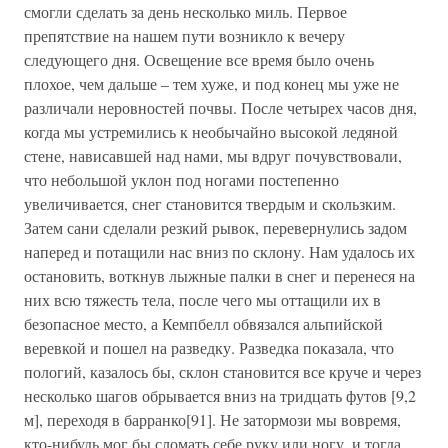
смогли сделать за день несколько миль. Первое
препятствие на нашем пути возникло к вечеру
следующего дня. Освещение все время было очень
плохое, чем дальше – тем хуже, и под конец мы уже не
различали неровностей почвы. После четырех часов дня,
когда мы устремились к необычайно высокой ледяной
стене, нависавшей над нами, мы вдруг почувствовали,
что небольшой уклон под ногами постепенно
увеличивается, снег становится твердым и скользким.
Затем сани сделали резкий рывок, перевернулись задом
наперед и потащили нас вниз по склону. Нам удалось их
остановить, воткнув лыжные палки в снег и перенеся на
них всю тяжесть тела, после чего мы оттащили их в
безопасное место, а Кемпбелл обвязался альпийской
веревкой и пошел на разведку. Разведка показала, что
пологий, казалось бы, склон становится все круче и через
несколько шагов обрывается вниз на тридцать футов [9,2
м], переходя в барранко[91]. Не затормози мы вовремя,
кто-нибудь мог бы сломать себе руку или ногу, и тогда