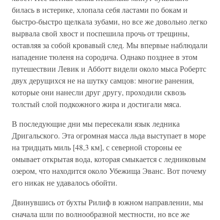
билась в истерике, хлопала себя ластами по бокам и
быстро-быстро щелкала зубами, но все же довольно легко
вырвала свой хвост и поспешила прочь от трещины,
оставляя за собой кровавый след. Мы впервые наблюдали
нападение тюленя на сородича. Однако позднее в этом
путешествии Левик и Абботт видели около мыса Робертс
двух дерущихся не на шутку самцов: многие ранения,
которые они нанесли друг другу, проходили сквозь
толстый слой подкожного жира и достигали мяса.
В последующие дни мы пересекали язык ледника
Дригальского. Эта огромная масса льда выступает в море
на тридцать миль [48,3 км], с северной стороны ее
омывает открытая вода, которая смыкается с ледниковым
озером, что находится около Убежища Эванс. Вот почему
его никак не удавалось обойти.
Двинувшись от бухты Рилиф в южном направлении, мы
сначала шли по волнообразной местности, но все же