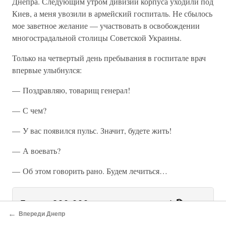
Днепра. Следующим утром дивизии корпуса уходили под
Киев, а меня увозили в армейский госпиталь. Не сбылось
мое заветное желание — участвовать в освобождении
многострадальной столицы Советской Украины.
Только на четвертый день пребывания в госпитале врач
впервые улыбнулся:
— Поздравляю, товарищ генерал!
— С чем?
— У вас появился пульс. Значит, будете жить!
— А воевать?
— Об этом говорить рано. Будем лечиться…
Более 800 000 книг и аудиокниг! 📚
←
Впереди Днепр
2 месяца Литрес Подписки в
Получи