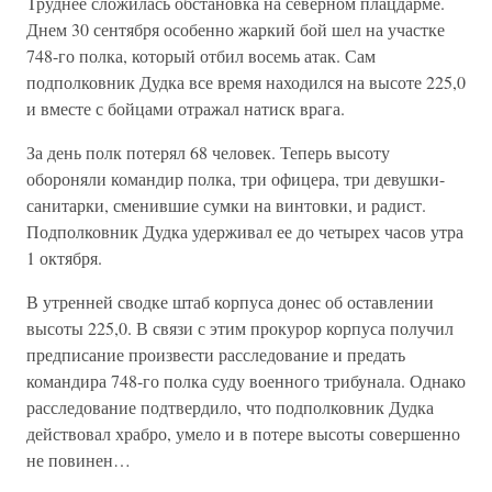
Труднее сложилась обстановка на северном плацдарме.
Днем 30 сентября особенно жаркий бой шел на участке
748-го полка, который отбил восемь атак. Сам
подполковник Дудка все время находился на высоте 225,0
и вместе с бойцами отражал натиск врага.
За день полк потерял 68 человек. Теперь высоту
обороняли командир полка, три офицера, три девушки-
санитарки, сменившие сумки на винтовки, и радист.
Подполковник Дудка удерживал ее до четырех часов утра
1 октября.
В утренней сводке штаб корпуса донес об оставлении
высоты 225,0. В связи с этим прокурор корпуса получил
предписание произвести расследование и предать
командира 748-го полка суду военного трибунала. Однако
расследование подтвердило, что подполковник Дудка
действовал храбро, умело и в потере высоты совершенно
не повинен…