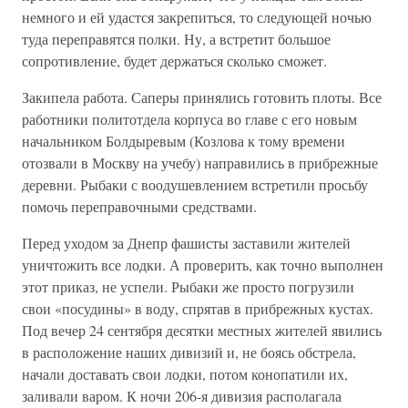
немного и ей удастся закрепиться, то следующей ночью
туда переправятся полки. Ну, а встретит большое
сопротивление, будет держаться сколько сможет.
Закипела работа. Саперы принялись готовить плоты. Все
работники политотдела корпуса во главе с его новым
начальником Болдыревым (Козлова к тому времени
отозвали в Москву на учебу) направились в прибрежные
деревни. Рыбаки с воодушевлением встретили просьбу
помочь переправочными средствами.
Перед уходом за Днепр фашисты заставили жителей
уничтожить все лодки. А проверить, как точно выполнен
этот приказ, не успели. Рыбаки же просто погрузили
свои «посудины» в воду, спрятав в прибрежных кустах.
Под вечер 24 сентября десятки местных жителей явились
в расположение наших дивизий и, не боясь обстрела,
начали доставать свои лодки, потом конопатили их,
заливали варом. К ночи 206-я дивизия располагала