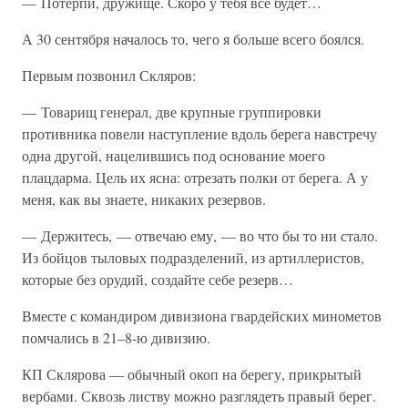
— Потерпи, дружище. Скоро у тебя все будет…
А 30 сентября началось то, чего я больше всего боялся.
Первым позвонил Скляров:
— Товарищ генерал, две крупные группировки
противника повели наступление вдоль берега навстречу
одна другой, нацелившись под основание моего
плацдарма. Цель их ясна: отрезать полки от берега. А у
меня, как вы знаете, никаких резервов.
— Держитесь, — отвечаю ему, — во что бы то ни стало.
Из бойцов тыловых подразделений, из артиллеристов,
которые без орудий, создайте себе резерв…
Вместе с командиром дивизиона гвардейских минометов
помчались в 21–8-ю дивизию.
КП Склярова — обычный окоп на берегу, прикрытый
вербами. Сквозь листву можно разглядеть правый берег.