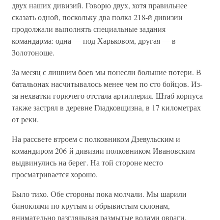
двух наших дивизий. Говорю двух, хотя правильнее
сказать одной, поскольку два полка 218-й дивизии
продолжали выполнять специальные задания
командарма: одна — под Харьковом, другая — в
Золотоноше.
За месяц с лишним боев мы понесли большие потери. В
батальонах насчитывалось менее чем по сто бойцов. Из-
за нехватки горючего отстала артиллерия. Штаб корпуса
также застрял в деревне Гладковщизна, в 17 километрах
от реки.
На рассвете втроем с полковником Дзевульским и
командиром 206-й дивизии полковником Ивановским
выдвинулись на берег. На той стороне место
просматривается хорошо.
Было тихо. Обе стороны пока молчали. Мы шарили
биноклями по крутым и обрывистым склонам,
внимательно разглядывая размытые водами овраги,