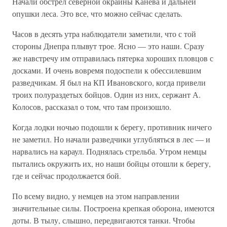
Начали обстрел северной окраины Канева и дальней
опушки леса. Это все, что можно сейчас сделать.
Часов в десять утра наблюдатели заметили, что с той
стороны Днепра плывут трое. Ясно — это наши. Сразу
же навстречу им отправилась пятерка хороших пловцов с
досками. И очень вовремя подоспели к обессилевшим
разведчикам. Я был на КП Ивановского, когда привели
троих полураздетых бойцов. Один из них, сержант А.
Колосов, рассказал о том, что там произошло.
Когда лодки ночью подошли к берегу, противник ничего
не заметил. Но начали разведчики углубляться в лес — и
нарвались на караул. Поднялась стрельба. Утром немцы
пытались окружить их, но наши бойцы отошли к берегу,
где и сейчас продолжается бой.
По всему видно, у немцев на этом направлении
значительные силы. Построена крепкая оборона, имеются
доты. В тылу, слышно, передвигаются танки. Чтобы