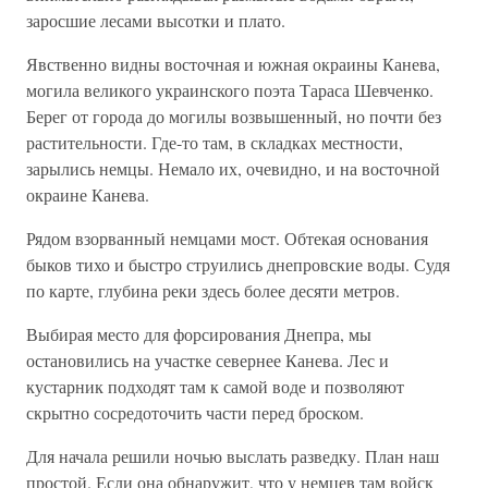
заросшие лесами высотки и плато.
Явственно видны восточная и южная окраины Канева,
могила великого украинского поэта Тараса Шевченко.
Берег от города до могилы возвышенный, но почти без
растительности. Где-то там, в складках местности,
зарылись немцы. Немало их, очевидно, и на восточной
окраине Канева.
Рядом взорванный немцами мост. Обтекая основания
быков тихо и быстро струились днепровские воды. Судя
по карте, глубина реки здесь более десяти метров.
Выбирая место для форсирования Днепра, мы
остановились на участке севернее Канева. Лес и
кустарник подходят там к самой воде и позволяют
скрытно сосредоточить части перед броском.
Для начала решили ночью выслать разведку. План наш
простой. Если она обнаружит, что у немцев там войск