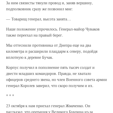
За ним связисты тянули провод и, заняв вершину,
подполковник сразу же позвонил мне:
— Товарищ генерал, высота занята…
Наше положение упрочилось. Генерал-майор Чуваков
также переехал на правый берег.
Мы оттеснили противника от Днепра еще на два
километра и расширили плацдарм к северу, подойдя
вплотную к деревне Бучак.
Корпус получил в пополнение пять тысяч солдат и
двести младших командиров. Правда, не хватало
офицеров среднего звена, но член Военного совета армии
генерал Королев заверил, что скоро получим и их.
* * *
23 октября к нам приехал генерал Жмаченко. Он
рассказал, что операция у Великого Букрина из-за