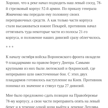
Хорошо, что к реке начал подходить наш левый сосед, 78-
й стрелковый корпус 52-й армии. По приказу генерала
Жмаченко мы передали ему половину своих
переправочных средств. А как только части корпуса
стали высаживаться южнее Пекарей, противник начал
оттягивать туда некоторые части из полосы 21-го
корпуса, и положение наших дивизий сразу облегчилось.
* * *
К началу октября войска Воронежского фронта овладели
9 плацдармами на правом берегу Днепра. Самыми
крупными из них были лютежский и букринский, где
непрерывно шли ожесточенные бои. С этих двух
плацдармов готовилось наступление на Киев. Противник
понимал их значение и стянул туда 27 дивизий.
Мне было предложено сдать позиции на Правобережье
78-му корпусу, а свои части переправить опять на левый
берег и в течение одной ночи выйти к деревне Леплява,