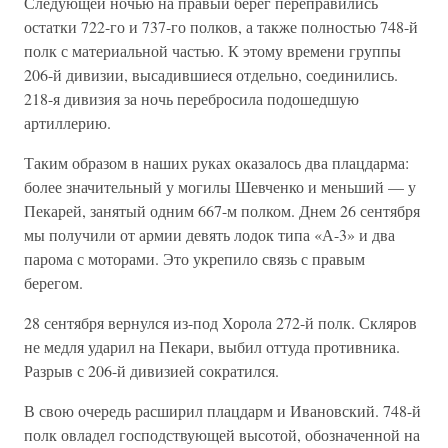
Следующей ночью на правый берег переправились
остатки 722-го и 737-го полков, а также полностью 748-й
полк с материальной частью. К этому времени группы
206-й дивизии, высадившиеся отдельно, соединились.
218-я дивизия за ночь перебросила подошедшую
артиллерию.
Таким образом в наших руках оказалось два плацдарма:
более значительный у могилы Шевченко и меньший — у
Пекарей, занятый одним 667-м полком. Днем 26 сентября
мы получили от армии девять лодок типа «А-3» и два
парома с моторами. Это укрепило связь с правым
берегом.
28 сентября вернулся из-под Хорола 272-й полк. Скляров
не медля ударил на Пекари, выбил оттуда противника.
Разрыв с 206-й дивизией сократился.
В свою очередь расширил плацдарм и Ивановский. 748-й
полк овладел господствующей высотой, обозначенной на