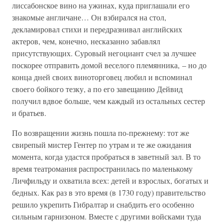
лиссабонское вино на ужинах, куда приглашали его
знакомые англичане… Он взбирался на стол,
декламировал стихи и передразнивал английских
актеров, чем, конечно, несказанно забавлял
присутствующих. Суровый негоциант счел за лучшее
поскорее отправить домой веселого племянника, – но до
конца дней своих виноторговец любил и вспоминал
своего бойкого тезку, а по его завещанию Дейвид
получил вдвое больше, чем каждый из остальных сестер
и братьев.
По возвращении жизнь пошла по-прежнему: тот же
свирепый мистер Гентер по утрам и те же ожидания
момента, когда удастся пробраться в заветный зал. В то
время театромания распространилась по маленькому
Личфильду и охватила всех: детей и взрослых, богатых и
бедных. Как раз в это время (в 1730 году) правительство
решило укрепить Гибралтар и снабдить его особенно
сильным гарнизоном. Вместе с другими войсками туда