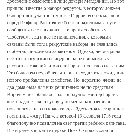
добавление семейства в лице дочери Магдалины. Но вот
пришло известие о наборе рекрутов, в котором должен
был принять участие и мистер Гаррик: его посылали в
город Герфорд. Расстояние было порядочным, а пути
сообщения не отличались в то время особенным
удобством… да и все те приключения, с которыми
связаны были тогда рекрутские наборы, не славились
особенно спокойным характером. Однако, несмотря на
все это, драгунский офицер не нашел возможным
расстаться с женой, и миссис Гаррик последовала за ним.
Это было тем неудобнее, что она находилась в ожидании
нового прибавления семейства. Но, вероятно, жизнь на
два дома была для них решительно не по средствам.
Впрочем, все обошлось благополучно: мистер Гаррик
кое-как довез свою супругу до места назначения и
поселился с нею на краю города. Здесь стояла старинная
гостиница «Angel Inn», в которой 19 февраля 1716 года
благополучно появился на свет третий ребенок капитана.
В метрической книге церкви Всех Святых можно и