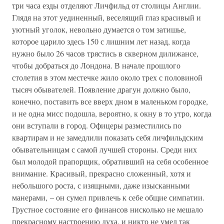
три часа езды отделяют Личфильд от столицы Англии.
Глядя на этот уединенный, веселящий глаз красивый и
уютный уголок, невольно думается о том затишье,
которое царило здесь 150 с лишним лет назад, когда
нужно было 26 часов трястись в скверном дилижансе,
чтобы добраться до Лондона. В начале прошлого
столетия в этом местечке жило около трех с половиной
тысяч обывателей. Появление драгун должно было,
конечно, поставить все вверх дном в маленьком городке,
и не одна мисс подошла, вероятно, к окну в то утро, когда
они вступали в город. Офицеры разместились по
квартирам и не замедлили показать себя личфильдским
обывательницам с самой лучшей стороны. Среди них
был молодой прапорщик, обративший на себя особенное
внимание. Красивый, прекрасно сложенный, хотя и
небольшого роста, с изящными, даже изысканными
манерами, – он сумел привлечь к себе общие симпатии.
Грустное состояние его финансов нисколько не мешало
прекрасному настроению духа, и никто не умел так