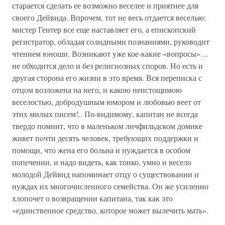
старается сделать ее возможно веселее и приятнее для
своего Дейвида. Впрочем, тот не весь отдается веселью:
мистер Гентер все еще наставляет его, а епископский
регистратор, обладая солидными познаниями, руководит
чтением юноши. Возникают уже кое-какие «вопросы»…
не обходится дело и без религиозных споров. Но есть и
другая сторона его жизни в это время. Вся переписка с
отцом возложена на него, и какою неистощимою
веселостью, добродушным юмором и любовью веет от
этих милых писем!.. По-видимому, капитан не всегда
твердо помнит, что в маленьком личфильдском домике
живет почти десять человек, требующих поддержки и
помощи, что жена его больна и нуждается в особом
попечении, и надо видеть, как тонко, умно и весело
молодой Дейвид напоминает отцу о существовании и
нуждах их многочисленного семейства. Он же усиленно
хлопочет о возвращении капитана, так как это
«единственное средство, которое может вылечить мать».