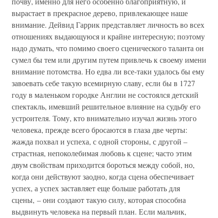
почву, именно для него особенно благоприятную, и
вырастает в прекрасное дерево, привлекающее наше
внимание. Дейвид Гаррик представляет личность во всех
отношениях выдающуюся и крайне интересную; поэтому
надо думать, что помимо своего сценического таланта он
сумел бы тем или другим путем привлечь к своему имени
внимание потомства. Но едва ли все-таки удалось бы ему
завоевать себе такую всемирную славу, если бы в 1727
году в маленьком городке Англии не состоялся детский
спектакль, имевший решительное влияние на судьбу его
устроителя. Тому, кто внимательно изучал жизнь этого
человека, прежде всего бросаются в глаза две черты:
жажда похвал и успеха, с одной стороны, с другой –
страстная, непоколебимая любовь к сцене; часто этим
двум свойствам приходится бороться между собой, но,
когда они действуют заодно, когда сцена обеспечивает
успех, а успех заставляет еще больше работать для
сцены, – они создают такую силу, которая способна
выдвинуть человека на первый план. Если мальчик,