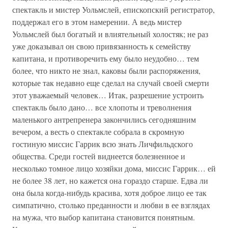
спектакль и мистер Уольмслей, епископский регистратор,
поддержал его в этом намерении. А ведь мистер
Уольмслей был богатый и влиятельный холостяк; не раз
уже доказывал он свою привязанность к семейству
капитана, и противоречить ему было неудобно… тем
более, что никто не знал, каковы были распоряжения,
которые так недавно еще сделал на случай своей смерти
этот уважаемый человек… Итак, разрешение устроить
спектакль было дано… все хлопоты и треволнения
маленького антрепренера закончились сегодняшним
вечером, а весть о спектакле собрала в скромную
гостиную миссис Гаррик всю знать Личфильдского
общества. Среди гостей виднеется болезненное и
несколько томное лицо хозяйки дома, миссис Гаррик… ей
не более 38 лет, но кажется она гораздо старше. Едва ли
она была когда-нибудь красива, хотя доброе лицо ее так
симпатично, столько преданности и любви в ее взглядах
на мужа, что выбор капитана становится понятным.