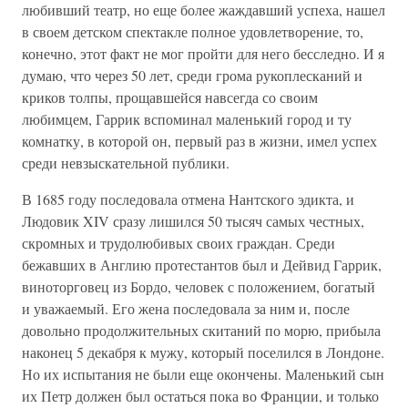
любивший театр, но еще более жаждавший успеха, нашел
в своем детском спектакле полное удовлетворение, то,
конечно, этот факт не мог пройти для него бесследно. И я
думаю, что через 50 лет, среди грома рукоплесканий и
криков толпы, прощавшейся навсегда со своим
любимцем, Гаррик вспоминал маленький город и ту
комнатку, в которой он, первый раз в жизни, имел успех
среди невзыскательной публики.
В 1685 году последовала отмена Нантского эдикта, и
Людовик XIV сразу лишился 50 тысяч самых честных,
скромных и трудолюбивых своих граждан. Среди
бежавших в Англию протестантов был и Дейвид Гаррик,
виноторговец из Бордо, человек с положением, богатый
и уважаемый. Его жена последовала за ним и, после
довольно продолжительных скитаний по морю, прибыла
наконец 5 декабря к мужу, который поселился в Лондоне.
Но их испытания не были еще окончены. Маленький сын
их Петр должен был остаться пока во Франции, и только