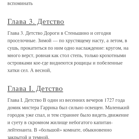
вспоминать
Глава 3. Детство
Глава 3. Детство Дороги в Стеньшино и сегодня
проселочные. Зимой — по хрустящему насту, а летом, в
сушь, прокатиться по ним одно наслаждение: кругом, на
много верст, ровная как стол степь, только крохотными
островками кое-где виднеются рощицы и побеленные
хатки сел. А весной,
Глава I. Детство
Глава I. Детство В один из весенних вечеров 1727 года
домик мистера Гаррика был сильно освещен. Маленький
городок уже спал, и тем страннее было видеть движение
и суету в скромном жилище небогатого капитан-
лейтенанта. В «большой» комнате, обыкновенно
закрытой и темной,