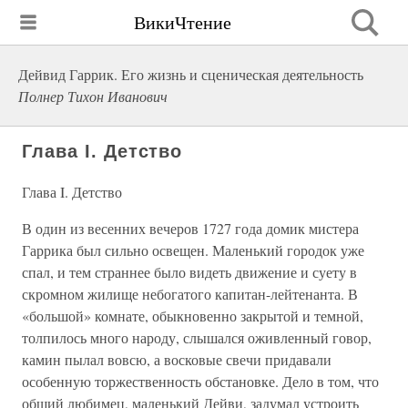
ВикиЧтение
Дейвид Гаррик. Его жизнь и сценическая деятельность
Полнер Тихон Иванович
Глава I. Детство
Глава I. Детство
В один из весенних вечеров 1727 года домик мистера
Гаррика был сильно освещен. Маленький городок уже
спал, и тем страннее было видеть движение и суету в
скромном жилище небогатого капитан-лейтенанта. В
«большой» комнате, обыкновенно закрытой и темной,
толпилось много народу, слышался оживленный говор,
камин пылал вовсю, а восковые свечи придавали
особенную торжественность обстановке. Дело в том, что
общий любимец, маленький Дейви, задумал устроить