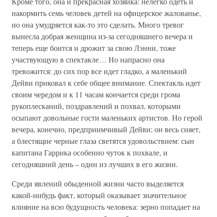
Кроме того, она и прекрасная хозяйка: нелегко одеть и
накормить семь человек детей на офицерское жалованье,
но она умудряется как-то это сделать. Много тревог
вынесла добрая женщина из-за сегодняшнего вечера и
теперь еще боится и дрожит за свою Лэнни, тоже
участвующую в спектакле… Но напрасно она
тревожится: до сих пор все идет гладко, а маленький
Дейви приковал к себе общее внимание. Спектакль идет
своим чередом и к 11 часам кончается среди грома
рукоплесканий, поздравлений и похвал, которыми
осыпают довольные гости маленьких артистов. Но герой
вечера, конечно, предприимчивый Дейви; он весь сияет,
а блестящие черные глаза светятся удовольствием: сын
капитана Гаррика особенно чуток к похвале, и
сегодняшний день – один из лучших в его жизни.
Среди явлений обыденной жизни часто выделяется
какой-нибудь факт, который оказывает значительное
влияние на всю будущность человека: зерно попадает на