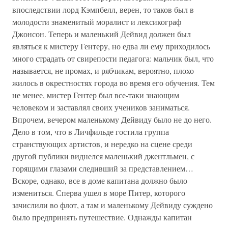
впоследствии лорд Кэмпбелл, верен, то таков был в
молодости знаменитый моралист и лексикограф
Джонсон. Теперь и маленький Дейвид должен был
являться к мистеру Гентеру, но едва ли ему приходилось
много страдать от свирепости педагога: мальчик был, что
называется, не промах, и рябчикам, вероятно, плохо
жилось в окрестностях города во время его обучения. Тем
не менее, мистер Гентер был все-таки знающим
человеком и заставлял своих учеников заниматься.
Впрочем, вечером маленькому Дейвиду было не до него.
Дело в том, что в Личфильде гостила группа
странствующих артистов, и нередко на сцене среди
другой публики виднелся маленький джентльмен, с
горящими глазами следивший за представлением…
Вскоре, однако, все в доме капитана должно было
измениться. Сперва ушел в море Питер, которого
зачислили во флот, а там и маленькому Дейвиду суждено
было предпринять путешествие. Однажды капитан