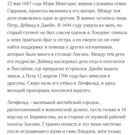
22 мая 1687 года Мэри Монгорье, верная служанка семьи
Гарриков, привезла мальчика к его матери. Между тем
дети появлялись один за другим. В живых остались лишь
Петр, Дейвид и Джейн. В 1694 году умерла их мать, но
старый гугенот не был совсем одинок в Лондоне: сначала
к нему приехали брат и сестра, а по смерти их он смог
найти поддержку и помощь у других изгнанников,
которых было много в столице Англии. Между тем дети
его подросли: Дейвид наследовал дело отца и поселился
в Лиссабоне, где прекрасно устроился; Джейн вышла
замуж, а Петр 12 апреля 1706 года был зачислен в
драгуны. Скоро полк его отбыл в Личфильд, и здесь
молодой прапорщик поселился надолго.
Личфильд – маленький английский городок,
расположенный в живописной долине, пусть только в 18
верстах от Бирмингема, но в стороне от шумной рабочей
полосы Англии. Странно попасть в это тихое местечко
после оглушающего шума и гама Лондона, хотя только