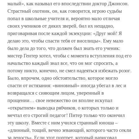
малый», как называл его впоследствии доктор Джонсон.
Страстный охотник, он, как говорится, игрою судьбы
попал в школьные учителя и, вероятно мало отличая
своих учеников от диких зверей, бил их нещадно,
приговаривая после каждой экзекуции: «Друг мой! Я
делаю это, чтобы спасти тебя от виселицы». Ему мало
было дела до того, что должен был знать его ученик:
мистер Гентер хотел, чтобы с момента вступления под его
начальство каждый знал все, что он мог спросить, а
потому никто, конечно, не смел надеяться избежать розог.
Было, впрочем, одно обстоятельство, которое могло
спасти от истязания: «виновный» иногда убегал в лес и
возвращался с сияющим лицом, уверенный в
прощении… свое невежество он вполне искупал
«открытием» выводка рябчиков, о которых только и
мечтал его строгий педагог! Питер только что окончил
эту школу. Вместе с ним учился странный юноша –
«длинный, тощий, вечно зевающий, которого часто секли
за леность». Если этот портрет, который нарисовал