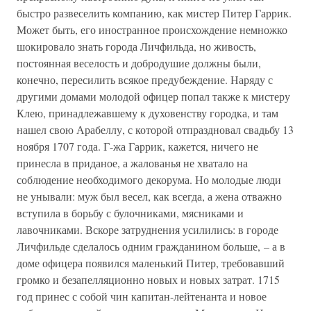
быстро развеселить компанию, как мистер Питер Гаррик.
Может быть, его иностранное происхождение немножко
шокировало знать города Личфильда, но живость,
постоянная веселость и добродушие должны были,
конечно, пересилить всякое предубеждение. Наряду с
другими домами молодой офицер попал также к мистеру
Клею, принадлежавшему к духовенству городка, и там
нашел свою Арабеллу, с которой отпраздновал свадьбу 13
ноября 1707 года. Г-жа Гаррик, кажется, ничего не
принесла в приданое, а жалованья не хватало на
соблюдение необходимого декорума. Но молодые люди
не унывали: муж был весел, как всегда, а жена отважно
вступила в борьбу с булочниками, мясниками и
лавочниками. Вскоре затруднения усилились: в городе
Личфильде сделалось одним гражданином больше, – а в
доме офицера появился маленький Питер, требовавший
громко и безапелляционно новых и новых затрат. 1715
год принес с собой чин капитан-лейтенанта и новое