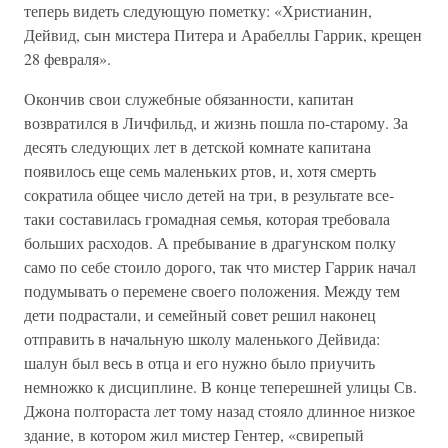
теперь видеть следующую пометку: «Христианин,
Дейвид, сын мистера Питера и Арабеллы Гаррик, крещен
28 февраля».
Окончив свои служебные обязанности, капитан
возвратился в Личфильд, и жизнь пошла по-старому. За
десять следующих лет в детской комнате капитана
появилось еще семь маленьких ртов, и, хотя смерть
сократила общее число детей на три, в результате все-
таки составилась громадная семья, которая требовала
больших расходов. А пребывание в драгунском полку
само по себе стоило дорого, так что мистер Гаррик начал
подумывать о перемене своего положения. Между тем
дети подрастали, и семейный совет решил наконец
отправить в начальную школу маленького Дейвида:
шалун был весь в отца и его нужно было приучить
немножко к дисциплине. В конце теперешней улицы Св.
Джона полтораста лет тому назад стояло длинное низкое
здание, в котором жил мистер Гентер, «свирепый