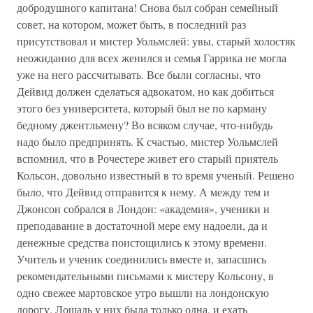
добродушного капитана! Снова был собран семейный
совет, на котором, может быть, в последний раз
присутствовал и мистер Уольмслей: увы, старый холостяк
неожиданно для всех женился и семья Гаррика не могла
уже на него рассчитывать. Все были согласны, что
Дейвид должен сделаться адвокатом, но как добиться
этого без университета, который был не по карману
бедному джентльмену? Во всяком случае, что-нибудь
надо было предпринять. К счастью, мистер Уольмслей
вспомнил, что в Рочестере живет его старый приятель
Кольсон, довольно известный в то время ученый. Решено
было, что Дейвид отправится к нему. А между тем и
Джонсон собрался в Лондон: «академия», ученики и
преподавание в достаточной мере ему надоели, да и
денежные средства поистощились к этому времени.
Учитель и ученик соединились вместе и, запасшись
рекомендательными письмами к мистеру Кольсону, в
одно свежее мартовское утро вышли на лондонскую
дорогу. Лошадь у них была только одна, и ехать