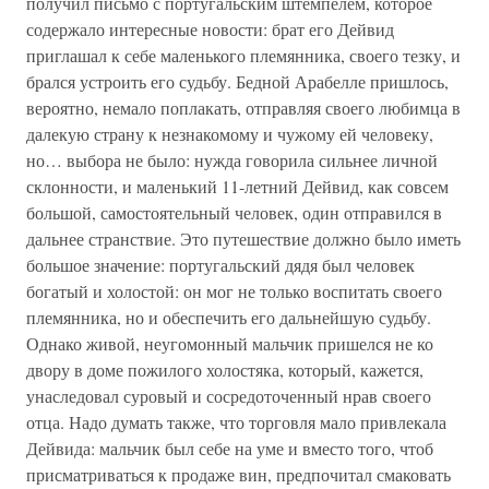
получил письмо с португальским штемпелем, которое
содержало интересные новости: брат его Дейвид
приглашал к себе маленького племянника, своего тезку, и
брался устроить его судьбу. Бедной Арабелле пришлось,
вероятно, немало поплакать, отправляя своего любимца в
далекую страну к незнакомому и чужому ей человеку,
но… выбора не было: нужда говорила сильнее личной
склонности, и маленький 11-летний Дейвид, как совсем
большой, самостоятельный человек, один отправился в
дальнее странствие. Это путешествие должно было иметь
большое значение: португальский дядя был человек
богатый и холостой: он мог не только воспитать своего
племянника, но и обеспечить его дальнейшую судьбу.
Однако живой, неугомонный мальчик пришелся не ко
двору в доме пожилого холостяка, который, кажется,
унаследовал суровый и сосредоточенный нрав своего
отца. Надо думать также, что торговля мало привлекала
Дейвида: мальчик был себе на уме и вместо того, чтоб
присматриваться к продаже вин, предпочитал смаковать