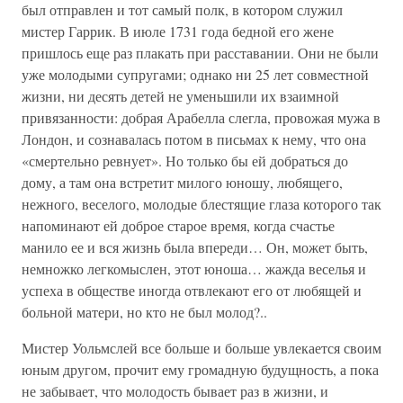
был отправлен и тот самый полк, в котором служил
мистер Гаррик. В июле 1731 года бедной его жене
пришлось еще раз плакать при расставании. Они не были
уже молодыми супругами; однако ни 25 лет совместной
жизни, ни десять детей не уменьшили их взаимной
привязанности: добрая Арабелла слегла, провожая мужа в
Лондон, и сознавалась потом в письмах к нему, что она
«смертельно ревнует». Но только бы ей добраться до
дому, а там она встретит милого юношу, любящего,
нежного, веселого, молодые блестящие глаза которого так
напоминают ей доброе старое время, когда счастье
манило ее и вся жизнь была впереди… Он, может быть,
немножко легкомыслен, этот юноша… жажда веселья и
успеха в обществе иногда отвлекают его от любящей и
больной матери, но кто не был молод?..
Мистер Уольмслей все больше и больше увлекается своим
юным другом, прочит ему громадную будущность, а пока
не забывает, что молодость бывает раз в жизни, и