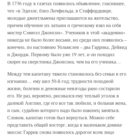
В 1736 году в газетах появилось объявление, гласившее,
что «в Эдиэле, близ Личфильда, в Стаффордшире,
молодые джентльмены приглашаются на жительство,
причем обучение их латыни и греческому взял на себя
мистер Сэмюэл Джонсон». Учеников в этой «академии»
никогда не было более восьми, но среди них появились –
конечно, по настоянию Уольмслея – два Гаррика, Дейвид
и Джордж. Первому было уже 19 лет, и он походил
скорее на сверстника Джонсона, чем на его ученика…
Между тем капитану тяжело становилось без семьи в его
изгнании… ему шел 50-й год; трудности походной
жизни, болезни и денежные невзгоды рано состарили
его. Не раз, вероятно, рисовался ему теплый уголок в
далекой Англии, где его все так любили, и больная жена,
и сын, судьбою которого надо было наконец заняться.
Словом, капитан готов был вернуться. Можно себе
представить общий восторг, когда в маленьком домике
миссис Гаррик снова появилось дорогое всем лицо