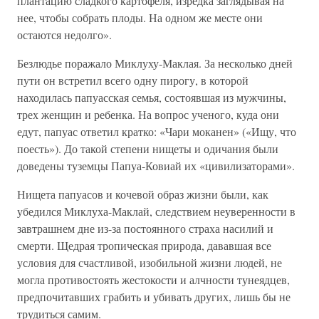
плантацию сладкого картофеля, изредка заглядывая на
нее, чтобы собрать плоды. На одном же месте они
остаются недолго».
Безлюдье поражало Миклуху-Маклая. За несколько дней
пути он встретил всего одну пирогу, в которой
находилась папуасская семья, состоявшая из мужчины,
трех женщин и ребенка. На вопрос ученого, куда они
едут, папуас ответил кратко: «Чари моканен» («Ищу, что
поесть»). До такой степени нищеты и одичания были
доведены туземцы Папуа-Ковиай их «цивилизаторами».
Нищета папуасов и кочевой образ жизни были, как
убедился Миклуха-Маклай, следствием неуверенности в
завтрашнем дне из-за постоянного страха насилий и
смерти. Щедрая тропическая природа, дававшая все
условия для счастливой, изобильной жизни людей, не
могла противостоять жестокости и алчности тунеядцев,
предпочитавших грабить и убивать других, лишь бы не
трудиться самим.