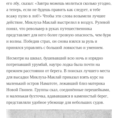
его лбу, сказал: «Завтра можешь молиться сколько угодно,
а теперь, если не будешь править как следует, я тебе
всажу пулю в лоб!» Чтобы эти слова возымели лучшее
действие, Миклуха-Маклай выстрелил в воздух. Рулевой
понял, что револьвер в руках путешественника
представляет для него более грозную опасность, чем буря
и волны. Победив страх, он снова взялся за руль и
принялся управлять с большой ловкостью и умением.
Несмотря на шквал, бушевавший всю ночь и изрядно
потрепавший урумбай, наутро лодка была почти на
прежнем расстоянии от берега. В поисках лучшего места
для высадки Миклуха-Маклай приказал взять курс на
маленький остров Наматоте, лежавший близ материка
Новой Гвинеи. Группы скал, соединённые перешейками,
и маленькая бухточка, вдававшаяся в каменистый берег,
представляли удобное убежище для небольших судов.