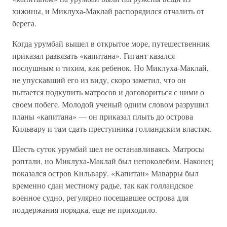
хижины, и Миклуха-Маклай распорядился отчалить от
берега.
Когда урумбай вышел в открытое море, путешественник
приказал развязать «капитана». Гигант казался
послушным и тихим, как ребенок. Но Миклуха-Маклай,
не упускавший его из виду, скоро заметил, что он
пытается подкупить матросов и договориться с ними о
своем побеге. Молодой ученый одним словом разрушил
планы «капитана» — он приказал плыть до острова
Кильвару и там сдать преступника голландским властям.
Шесть суток урумбай шел не останавливаясь. Матросы
роптали, но Миклуха-Маклай был непоколебим. Наконец
показался остров Кильвару. «Капитан» Маварры был
временно сдан местному радье, так как голландское
военное судно, регулярно посещавшее острова для
поддержания порядка, еще не приходило.