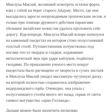
Миклуха-Маклай, желавший осмотреть остатки форта,
взял с собой на берег старого Айдуму. Место, где они
высадились заросло непроходимым тропическим лесом, и
только при помощи дружного действия парангами
(большие малайские ножи) им удалось проложить себе
дорогу. Идя впереди, Миклуха-Маклай вскоре наткнулся
на каменный пьедестал на котором стоял полусгнивший
толстый столб. Путешественник почувствовал под
ногами что-то твердое и гладкое, издававшее
металлический звук при ударе каблуков, подбитых
гвоздями. По приказанию ученого место вокруг
пьедестала было расчищено от хвороста и сухих листьев
и Миклуха-Маклай увидел массивную чугунную доску,
на которой полностью сохранилось изображение
нидерландского герба. Очевидно, она упала с
полусгнившего столба много лет назад, скрыв от света
символ могущества «оран-Голланда».
Дальше можно было различить несколько