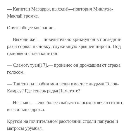
— Капитан Маварры, выходи!—повторил Миклуха-
Маклай громче.
Опять общее молчание.
— Выходи же! — повелительно крикнул он в последний
раз и сорвал цыновку, служившую крышей пироги. Под
цыновкой сидел капитан.
— Сламот, туан[17],— произнес он дрожащим от страха
голосом.
— Так это ты грабил мои вещи вместе с людьми Телок-
Камрау? Где теперь радья Наматоте?
— Не знаю, — еще более слабым голосом отвечал гигант,
все сильнее дрожа.
Кругом на почтительном расстоянии стояли папуасы и
матросы урумбая.