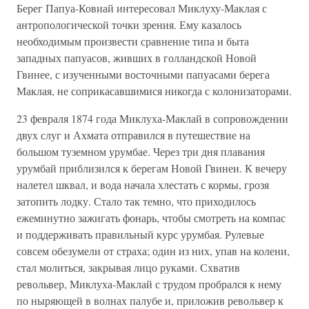
Берег Папуа-Ковиай интересовал Миклуху-Маклая с
антропологической точки зрения. Ему казалось
необходимым произвести сравнение типа и быта
западных папуасов, живших в голландской Новой
Гвинее, с изученными восточными папуасами берега
Маклая, не соприкасавшимися никогда с колонизаторами.
23 февраля 1874 года Миклуха-Маклай в сопровождении
двух слуг и Ахмата отправился в путешествие на
большом туземном урумбае. Через три дня плавания
урумбай приблизился к берегам Новой Гвинеи. К вечеру
налетел шквал, и вода начала хлестать с кормы, грозя
затопить лодку. Стало так темно, что приходилось
ежеминутно зажигать фонарь, чтобы смотреть на компас
и поддерживать правильный курс урумбая. Рулевые
совсем обезумели от страха; один из них, упав на колени,
стал молиться, закрывая лицо руками. Схватив
револьвер, Миклуха-Маклай с трудом пробрался к нему
по ныряющей в волнах палубе и, приложив револьвер к