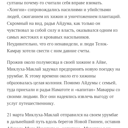
султаны почему-то считали себя вправе взимать.
«Хонгии» сопровождались насилиями и убийствами
людей, сжиганием их хижин и уничтожением плантаций.
Скромный на вид, радья Айдума, как только он
чувствовал за собой силу и власть, оказывался одним из
самых жестоких и кровавых насильников.
Неудивительно, что его ненавидели, и люди Телок-
Камрау хотели свести с ним давние счеты.
Прожив около полумесяца в своей хижине в Айве,
Миклуха-Маклай задумал предпринять новую поездку на
урумбае. К этому времени около его хижины
образовалась целая колония. Помимо Айдумы с семьей,
туда приехали и радья Наматоте и «капитан» Маварры со
своими людьми. Все они надеялись извлечь выгоду от
услуг путешественнику.
21 марта Миклуха-Маклай отправился на своем урумбае
в дальнейший путь вдоль берегов Новой Гвинеи, оставив