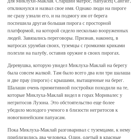
для Миклухи-Маклая. Старший матрос, папуасец Сангиг,
откликнулся и назвал свое имя. Однако люди на пироге
не сразу узнали его, и на подмогу им от берега
поспешила другая большая пирога с просторной
платформой, на которой сидело несколько вооруженных
людей. Завязались переговоры. Признав, наконец, в
матросах урумбая своих, туземцы с громкими криками
полезли на палубу, оставив оружие в своих пирогах.
Деревушка, которую увидел Миклуха-Маклай на берегу
была совсем жалкой. Там было всего два или три шалаша
и две прау (пироги) с крышами, вытащенные на берег.
Шалаши очень примитивной постройки походили на те,
которые Миклуха-Маклай видел в горах Моривалес у
негритосов Лузона. Это обстоятельство еще более
убедило молодого ученого в близости негритосов к
новогвинейским папуасам.
Пока Миклуха-Маклай разговаривал с туземцами, к нему
приблизились два человека. Один, одетый в красные