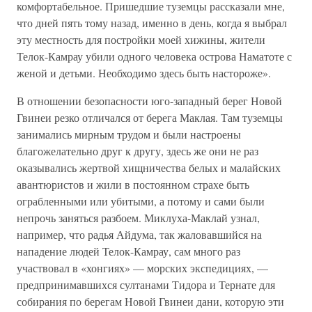
комфортабельное. Пришедшие туземцы рассказали мне,
что дней пять тому назад, именно в день, когда я выбрал
эту местность для постройки моей хижины, жители
Телок-Камрау убили одного человека острова Наматоте с
женой и детьми. Необходимо здесь быть настороже».
В отношении безопасности юго-западный берег Новой
Гвинеи резко отличался от берега Маклая. Там туземцы
занимались мирным трудом и были настроены
благожелательно друг к другу, здесь же они не раз
оказывались жертвой хищничества белых и малайских
авантюристов и жили в постоянном страхе быть
ограбленными или убитыми, а потому и сами были
непрочь заняться разбоем. Миклуха-Маклай узнал,
например, что радья Айдума, так жаловавшийся на
нападение людей Телок-Камрау, сам много раз
участвовал в «хонгиях» — морских экспедициях, —
предпринимавшихся султанами Тидора и Тернате для
собирания по берегам Новой Гвинеи дани, которую эти