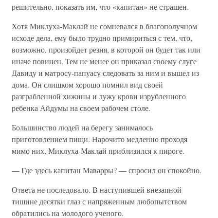
решительно, показать им, что «капитан» не страшен.
Хотя Миклуха-Маклай не сомневался в благополучном
исходе дела, ему было трудно примириться с тем, что,
возможно, произойдет резня, в которой он будет так или
иначе повинен. Тем не менее он приказал своему слуге
Давиду и матросу-папуасу следовать за ним и вышел из
дома. Он слишком хорошо помнил вид своей
разграбленной хижины и лужу крови изрубленного
ребенка Айдумы на своем рабочем столе.
Большинство людей на берегу занималось
приготовлением пищи. Нарочито медленно проходя
мимо них, Миклуха-Маклай приблизился к пироге.
— Где здесь капитан Маварры? — спросил он спокойно.
Ответа не последовало. В наступившей внезапной
тишине десятки глаз с напряженным любопытством
обратились на молодого ученого.