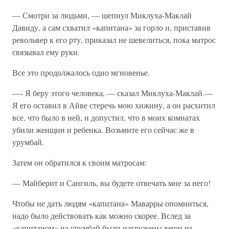
— Смотри за людьми, — шепнул Миклуха-Маклай
Давиду, а сам схватил «капитана» за горло и, приставив
револьвер к его рту, приказал не шевелиться, пока матрос
связывал ему руки.
Все это продолжалось одно мгновенье.
—- Я беру этого человека, — сказал Миклуха-Маклай.—
Я его оставил в Айве стеречь мою хижину, а он расхитил
все, что было в ней, и допустил, что в моих комнатах
убили женщин и ребенка. Возьмите его сейчас же в
урумбай.
Затем он обратился к своим матросам:
— Майберит и Сангиль, вы будете отвечать мне за него!
Чтобы не дать людям «капитана» Маварры опомниться,
надо было действовать как можно скорее. Вслед за
«капитаном» на урумбай были нагружены вещи из