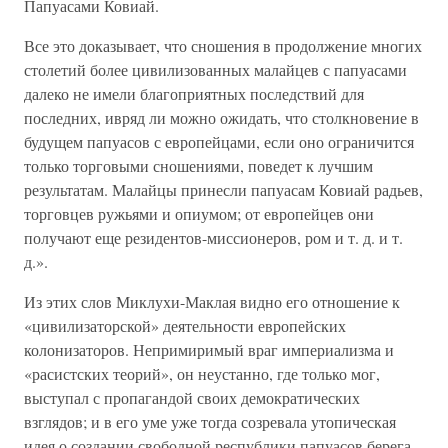
Папуасами Ковиай.
Все это доказывает, что сношения в продолжение многих
столетий более цивилизованных малайцев с папуасами
далеко не имели благоприятных последствий для
последних, ивряд ли можно ожидать, что столкновение в
будущем папуасов с европейцами, если оно ограничится
только торговыми сношениями, поведет к лучшим
результатам. Малайцы принесли папуасам Ковиай радьев,
торговцев ружьями и опиумом; от европейцев они
получают еще резидентов-миссионеров, ром и т. д. и т.
д.».
Из этих слов Миклухи-Маклая видно его отношение к
«цивилизаторской» деятельности европейских
колонизаторов. Непримиримый враг империализма и
«расистских теорий», он неустанно, где только мог,
выступал с пропагандой своих демократических
взглядов; и в его уме уже тогда созревала утопическая
идея о создании свободной республики папуасов берега