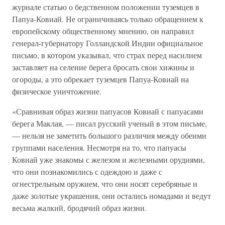
журнале статью о бедственном положении туземцев в
Папуа-Ковиай. Не ограничиваясь только обращением к
европейскому общественному мнению, он направил
генерал-губернатору Голландской Индии официальное
письмо, в котором указывал, что страх перед насилием
заставляет на селение берега бросать свои хижины и
огороды, а это обрекает туземцев Папуа-Ковиай на
физическое уничтожение.
«Сравнивая образ жизни папуасов Ковиай с папуасами
берега Маклая, — писал русский ученый в этом письме,
— нельзя не заметить большого различия между обеими
группами населения. Несмотря на то, что папуасы
Ковиай уже знакомы с железом и железными орудиями,
что они познакомились с одеждою и даже с
огнестрельным оружием, что они носят серебряные и
даже золотые украшения, они остались номадами и ведут
весьма жалкий, бродячий образ жизни.