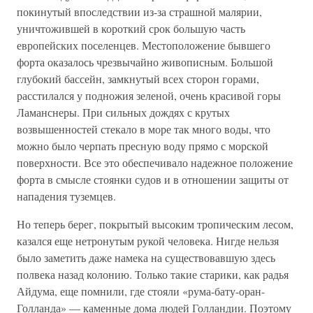
покинутый впоследствии из-за страшной малярии,
уничтожившей в короткий срок большую часть
европейских поселенцев. Местоположение бывшего
форта оказалось чрезвычайно живописным. Большой
глубокий бассейн, замкнутый всех сторон горами,
расстилался у подножия зеленой, очень красивой горы
Ламанснеры. При сильных дождях с крутых
возвышенностей стекало в море так много воды, что
можно было черпать пресную воду прямо с морской
поверхности. Все это обеспечивало надежное положение
форта в смысле стоянки судов и в отношении защиты от
нападения туземцев.
Но теперь берег, покрытый высоким тропическим лесом,
казался еще нетронутым рукой человека. Нигде нельзя
было заметить даже намека на существовавшую здесь
полвека назад колонию. Только такие старики, как радья
Айдума, еще помнили, где стояли «рума-бату-оран-
Голланда» — каменные дома людей Голландии. Поэтому