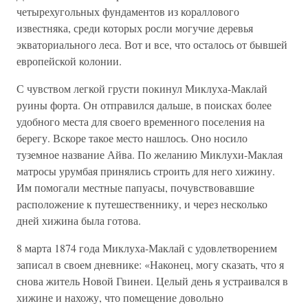
четырехугольных фундаментов из кораллового
известняка, среди которых росли могучие деревья
экваториального леса. Вот и все, что осталось от бывшей
европейской колонии.
С чувством легкой грусти покинул Миклуха-Маклай
руины форта. Он отправился дальше, в поисках более
удобного места для своего временного поселения на
берегу. Вскоре такое место нашлось. Оно носило
туземное название Айва. По желанию Миклухи-Маклая
матросы урумбая принялись строить для него хижину.
Им помогали местные папуасы, почувствовавшие
расположение к путешественнику, и через несколько
дней хижина была готова.
8 марта 1874 года Миклуха-Маклай с удовлетворением
записал в своем дневнике: «Наконец, могу сказать, что я
снова житель Новой Гвинеи. Целый день я устраивался в
хижине и нахожу, что помещение довольно