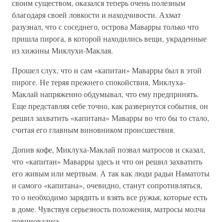
своим существом, оказался теперь очень полезным
благодаря своей ловкости и находчивости. Ахмат
разузнал, что с соседнего, острова Маварры только что
пришла пирога, в которой находились вещи, украденные
из хижины Миклухи-Маклая.
Прошел слух, что и сам «капитан» Маварры был в этой
пироге. Не теряя прежнего спокойствия, Миклуха-
Маклай напряженно обдумывал, что ему предпринять.
Еще представляя себе точно, как развернутся события, он
решил захватить «капитана» Маварры во что бы то стало,
считая его главным виновником происшествия.
Допив кофе, Миклуха-Маклай позвал матросов и сказал,
что «капитан» Маварры здесь и что он решил захватить
его живым или мертвым. А так как люди радьи Наматоты
и самого «капитана», очевидно, станут сопротивляться,
то о необходимо зарядить и взять все ружья, которые есть
в доме. Чувствуя серьезность положения, матросы молча
повиновались.