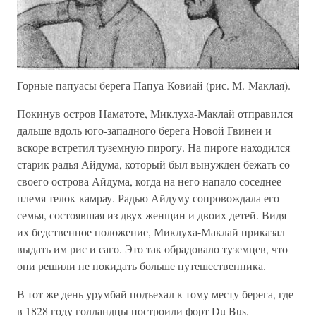
Горные папуасы берега Папуа-Ковиай (рис. М.-Маклая).
Покинув остров Наматоте, Миклуха-Маклай отправился
дальше вдоль юго-западного берега Новой Гвинеи и
вскоре встретил туземную пирогу. На пироге находился
старик радья Айдума, который был вынужден бежать со
своего острова Айдума, когда на него напало соседнее
племя телок-камрау. Радью Айдуму сопровождала его
семья, состоявшая из двух женщин и двоих детей. Видя
их бедственное положение, Миклуха-Маклай приказал
выдать им рис и саго. Это так обрадовало туземцев, что
они решили не покидать больше путешественника.
В тот же день урумбай подъехал к тому месту берега, где
в 1828 году голландцы построили форт Du Bus,