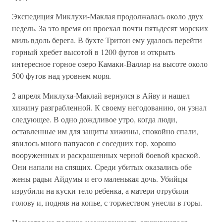
Экспедиция Миклухи-Маклая продолжалась около двух
недель. За это время он проехал почти пятьдесят морских
миль вдоль берега. В бухте Тритон ему удалось перейти
горный хребет высотой в 1200 футов и открыть
интересное горное озеро Камаки-Валлар на высоте около
500 футов над уровнем моря.
2 апреля Миклуха-Маклай вернулся в Айву и нашел
хижину разграбленной. К своему негодованию, он узнал
следующее. В одно дождливое утро, когда люди,
оставленные им для защиты хижины, спокойно спали,
явилось много папуасов с соседних гор, хорошо
вооруженных и раскрашенных черной боевой краской.
Они напали на спящих. Среди убитых оказались обе
жены радьи Айдумы и его маленькая дочь. Убийцы
изрубили на куски тело ребенка, а матери отрубили
голову и, подняв на копье, с торжеством унесли в горы.