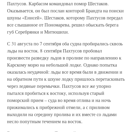
Пахтусов. Карбасом командовал помор Шестаков.
Оказывается, он был послан конторой Брандта на поиски
шхуны «Енисей». Шестаков, которому Пахтусов передал
все слышанное от Пономарева, решил обыскать берега
губ Серебрянки и Митюшихи.
С 31 августа по 7 сентября оба судна пробирались сквозь
льды на восток. 8 сентября Пахтусов пробовал
произвести разведку льдов в проливе по направлению к
Карскому морю на небольшой лодке. Однако попытка
оказалась неудачной: льды все время были в движении и
на обратном пути к шхуне лодку пришлось перетаскивать
через ледяные перемычки. Пахтусов все же упорно
пытался пробиться к востоку, используя старый
поморский прием – суда во время отлива и на ночь
прижимались к прибрежной отмели, а с приливом
выходили на середину пролива и их вместе со льдами
несло попутным течением на восток.