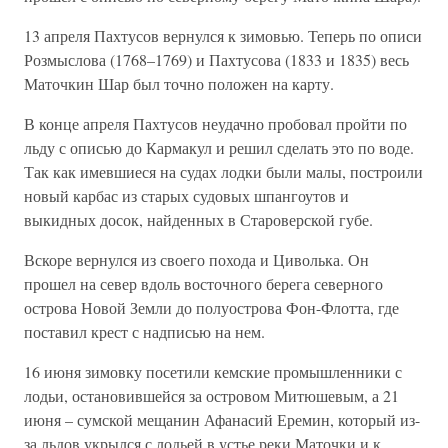
13 апреля Пахтусов вернулся к зимовью. Теперь по описи
Розмыслова (1768–1769) и Пахтусова (1833 и 1835) весь
Маточкин Шар был точно положен на карту.
В конце апреля Пахтусов неудачно пробовал пройти по
льду с описью до Кармакул и решил сделать это по воде.
Так как имевшиеся на судах лодки были малы, построили
новый карбас из старых судовых шпангоутов и
выкидных досок, найденных в Староверской губе.
Вскоре вернулся из своего похода и Циволька. Он
прошел на север вдоль восточного берега северного
острова Новой Земли до полуострова Фон-Флотта, где
поставил крест с надписью на нем.
16 июня зимовку посетили кемские промышленники с
лодьи, остановившейся за островом Митюшевым, а 21
июня – сумской мещанин Афанасий Еремин, который из-
за льдов укрылся с лодьей в устье реки Маточки и к