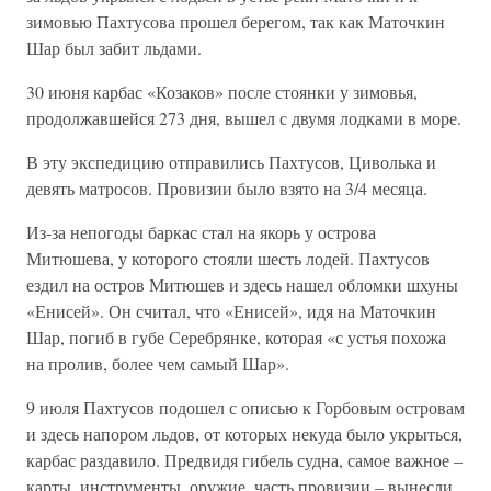
зимовью Пахтусова прошел берегом, так как Маточкин
Шар был забит льдами.
30 июня карбас «Козаков» после стоянки у зимовья,
продолжавшейся 273 дня, вышел с двумя лодками в море.
В эту экспедицию отправились Пахтусов, Циволька и
девять матросов. Провизии было взято на 3/4 месяца.
Из-за непогоды баркас стал на якорь у острова
Митюшева, у которого стояли шесть лодей. Пахтусов
ездил на остров Митюшев и здесь нашел обломки шхуны
«Енисей». Он считал, что «Енисей», идя на Маточкин
Шар, погиб в губе Серебрянке, которая «с устья похожа
на пролив, более чем самый Шар».
9 июля Пахтусов подошел с описью к Горбовым островам
и здесь напором льдов, от которых некуда было укрыться,
карбас раздавило. Предвидя гибель судна, самое важное –
карты, инструменты, оружие, часть провизии – вынесли