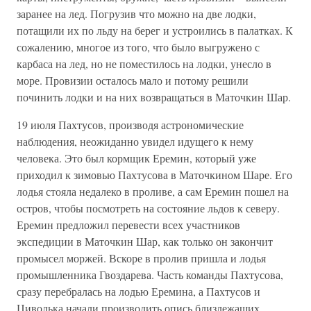
заранее на лед. Погрузив что можно на две лодки,
потащили их по льду на берег и устроились в палатках. К
сожалению, многое из того, что было выгружено с
карбаса на лед, но не поместилось на лодки, унесло в
море. Провизии осталось мало и потому решили
починить лодки и на них возвращаться в Маточкин Шар.
19 июля Пахтусов, производя астрономические
наблюдения, неожиданно увидел идущего к нему
человека. Это был кормщик Еремин, который уже
приходил к зимовью Пахтусова в Маточкином Шаре. Его
лодья стояла недалеко в проливе, а сам Еремин пошел на
остров, чтобы посмотреть на состояние льдов к северу.
Еремин предложил перевести всех участников
экспедиции в Маточкин Шар, как только он закончит
промысел моржей. Вскоре в пролив пришла и лодья
промышленника Гвоздарева. Часть команды Пахтусова,
сразу перебралась на лодью Еремина, а Пахтусов и
Циволька начали производить опись близлежащих