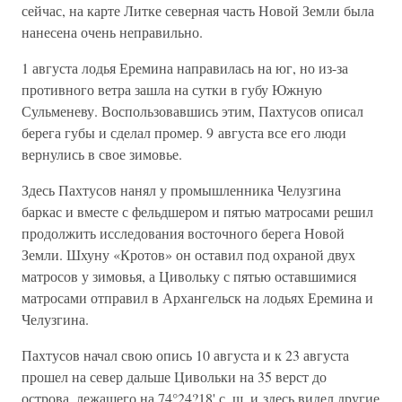
сейчас, на карте Литке северная часть Новой Земли была
нанесена очень неправильно.
1 августа лодья Еремина направилась на юг, но из-за
противного ветра зашла на сутки в губу Южную
Сульменеву. Воспользовавшись этим, Пахтусов описал
берега губы и сделал промер. 9 августа все его люди
вернулись в свое зимовье.
Здесь Пахтусов нанял у промышленника Челузгина
баркас и вместе с фельдшером и пятью матросами решил
продолжить исследования восточного берега Новой
Земли. Шхуну «Кротов» он оставил под охраной двух
матросов у зимовья, а Цивольку с пятью оставшимися
матросами отправил в Архангельск на лодьях Еремина и
Челузгина.
Пахтусов начал свою опись 10 августа и к 23 августа
прошел на север дальше Цивольки на 35 верст до
острова, лежащего на 74°24?18' с. ш. и здесь видел другие