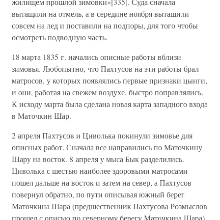
жилищем прошлой зимовки»[335]. Суда сначала
вытащили на отмель, а в середине ноября вытащили
совсем на лед и поставили на подпоры, для того чтобы
осмотреть подводную часть.
18 марта 1835 г. начались описные работы вблизи
зимовья. Любопытно, что Пахтусов на эти работы брал
матросов, у которых появлялись первые признаки цынги,
и они, работая на свежем воздухе, быстро поправлялись.
К исходу марта была сделана новая карта западного входа
в Маточкин Шар.
2 апреля Пахтусов и Циволька покинули зимовье для
описных работ. Сначала все направились по Маточкину
Шару на восток. 8 апреля у мыса Бык разделились.
Циволька с шестью наиболее здоровыми матросами
пошел дальше на восток и затем на север, а Пахтусов
повернул обратно, по пути описывая южный берег
Маточкина Шара (предшественник Пахтусова Розмыслов
прошел с описью по северному берегу Маточкина Шара).