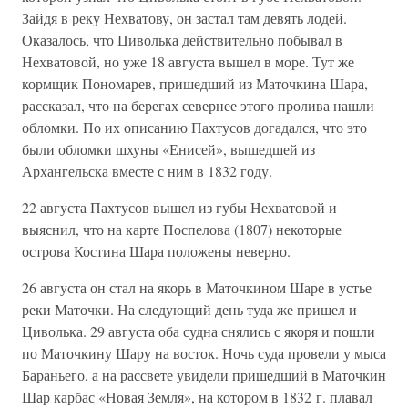
Зайдя в реку Нехватову, он застал там девять лодей.
Оказалось, что Циволька действительно побывал в
Нехватовой, но уже 18 августа вышел в море. Тут же
кормщик Пономарев, пришедший из Маточкина Шара,
рассказал, что на берегах севернее этого пролива нашли
обломки. По их описанию Пахтусов догадался, что это
были обломки шхуны «Енисей», вышедшей из
Архангельска вместе с ним в 1832 году.
22 августа Пахтусов вышел из губы Нехватовой и
выяснил, что на карте Поспелова (1807) некоторые
острова Костина Шара положены неверно.
26 августа он стал на якорь в Маточкином Шаре в устье
реки Маточки. На следующий день туда же пришел и
Циволька. 29 августа оба судна снялись с якоря и пошли
по Маточкину Шару на восток. Ночь суда провели у мыса
Бараньего, а на рассвете увидели пришедший в Маточкин
Шар карбас «Новая Земля», на котором в 1832 г. плавал