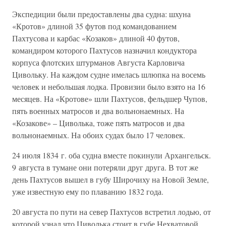
Экспедиции были предоставлены два судна: шхуна
«Кротов» длиной 35 футов под командованием
Пахтусова и карбас «Козаков» длиной 40 футов,
командиром которого Пахтусов назначил кондуктора
корпуса флотских штурманов Августа Карловича
Цивольку. На каждом судне имелась шлюпка на восемь
человек и небольшая лодка. Провизии было взято на 16
месяцев. На «Кротове» шли Пахтусов, фельдшер Чупов,
пять военных матросов и два вольнонаемных. На
«Козакове» – Циволька, тоже пять матросов и два
вольнонаемных. На обоих судах было 17 человек.
24 июля 1834 г. оба судна вместе покинули Архангельск.
9 августа в тумане они потеряли друг друга. В тот же
день Пахтусов вышел в губу Широчиху на Новой Земле,
уже известную ему по плаванию 1832 года.
20 августа по пути на север Пахтусов встретил лодью, от
которой узнал что Циволька стоит в губе Нехватовой.