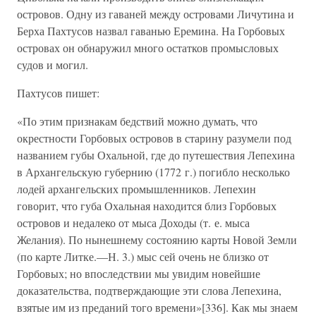
островов. Одну из гаваней между островами Личутина и
Берха Пахтусов назвал гаванью Еремина. На Горбовых
островах он обнаружил много остатков промысловых
судов и могил.
Пахтусов пишет:
«По этим признакам бедствий можно думать, что
окрестности Горбовых островов в старину разумели под
названием губы Охальной, где до путешествия Лепехина
в Архангельскую губернию (1772 г.) погибло несколько
лодей архангельских промышленников. Лепехин
говорит, что губа Охальная находится близ Горбовых
островов и недалеко от мыса Доходы (т. е. мыса
Желания). По нынешнему состоянию карты Новой Земли
(по карте Литке.—Н. 3.) мыс сей очень не близко от
Горбовых; но впоследствии мы увидим новейшие
доказательства, подтверждающие эти слова Лепехина,
взятые им из преданий того времени»[336]. Как мы знаем