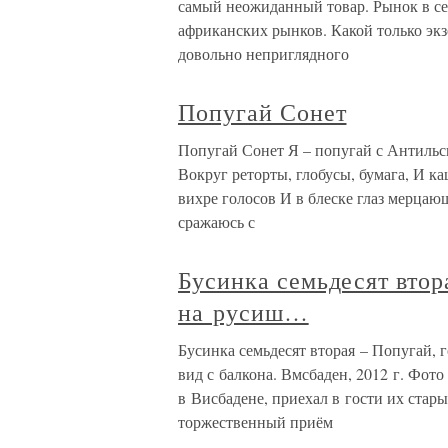
самый неожиданный товар. Рынок в се
африканских рынков. Какой только экз
довольно неприглядного
Попугай Сонет
Попугай Сонет Я – попугай с Антильск
Вокруг реторты, глобусы, бумага, И каш
вихре голосов И в блеске глаз мерцаю
сражаюсь с
Бусинка семьдесят втор
на русиш…
Бусинка семьдесят вторая – Попугай,
вид с балкона. Вмсбаден, 2012 г. Фо
в Висбадене, приехал в гости их стар
торжественный приём