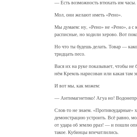
— Есть возможность втюхать им часы.
Мол, они желают иметь «Рено».
Мы думаем: ну, «Рено» не «Рено», а с
расписные, но ходили херово. Вот пок
Но что ты будешь делать. Товар — как
тридцать песо.
Вася их на руке показывает, чтобы не 
нём Кремль нарисован или какая там э
И вот мы, как можем:
— Антимагнетико! Агуа но! Водонеп
Слов-то не знаем. «Противоударные» хо
демонстрацию устроить. Всё равно, мол
от удара об землю рраз! — и пошли опя
такое. Кубинцы впечатлились.