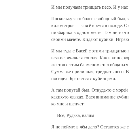
И мы получаем тридцать песо. И у нас 
Поскольку я-то более свободный был, я
километров — я всё время в походе. О
пивбарика в одном месте. Там не то чт
своими мачете. Кидают кубики. Играю
И мы туда с Васей с этими тридцатью 
всякие, ля-ля-ля тополя. Как в кино, 
жестов с этим барменом стал общаться
Сумма же приличная, тридцать песо. В
посидел. Братается с кубинцами.
А там попугай был. Откуда-то с морей 
каких-то языках. Вася внимание кубинц
ко мне и шепчет:
— Всё, Рудька, валим!
Я не пойму: в чём дело? Остаются же е