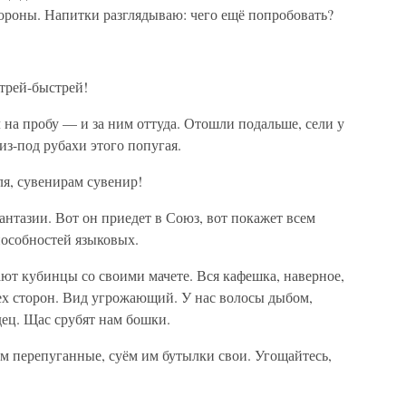
тороны. Напитки разглядываю: чего ещё попробовать?
трей-быстрей!
л на пробу — и за ним оттуда. Отошли подальше, сели у
из-под рубахи этого попугая.
я, сувенирам сувенир!
антазии. Вот он приедет в Союз, вот покажет всем
способностей языковых.
ают кубинцы со своими мачете. Вся кафешка, наверное,
ех сторон. Вид угрожающий. У нас волосы дыбом,
дец. Щас срубят нам бошки.
им перепуганные, суём им бутылки свои. Угощайтесь,