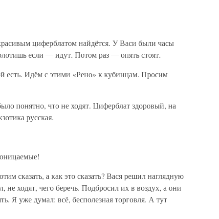
 красивым циферблатом найдётся. У Васи были часы
олотишь если — идут. Потом раз — опять стоят.
ой есть. Идём с этими «Рено» к кубинцам. Просим
было понятно, что не ходят. Циферблат здоровый, на
кзотика русская.
роницаемые!
тим сказать, а как это сказать? Вася решил наглядную
, не ходят, чего беречь. Подбросил их в воздух, а они
ть. Я уже думал: всё, бесполезная торговля. А тут