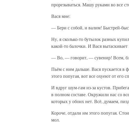
прорезываться. Машу руками во все с
Вася мне:
— Бери с собой, и валим! Быстрей-быс
Ну, я сколько-то бутылок разных купи
какой-то балочки. И Вася вытаскивает 
— Во, — говорит, — сувенир! Всем, бл
Пьём с ним дальше. Вася пускается в ф
этого попугая, вот все охуеют от его 
И вдруг шум-гам из-за кустов. Прибег
в полном составе. Окружили нас со вс
которых у обоих нет. Всё, думаем, пиз
Короче, отдали им этого попугая. Сто
мол.