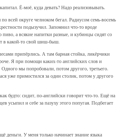
капитал. Ё-моё, куда девать? Надо реализовывать.
 по всей округе челноком бегал. Радиусом семь-восемь
крестности подызучил. Запомнил что-то вроде
о пиво, а всякие напитки разные, и кубинцы сидят со
т в какой-то свой шиш-быш.
песами припёрлись. А там барная стойка, ликёрчики
короче. Я при помощи каких-то английских слов и
. Одного мы попробовали, потом другого, третьего.
ася уже примостился за один столик, потом у другого
как будто: сидит, по-английски говорит что-то. Ещё на
ев усыпил и себе за пазуху этого попугая. Подбегает
щё деньги. У меня только начинает знание языка