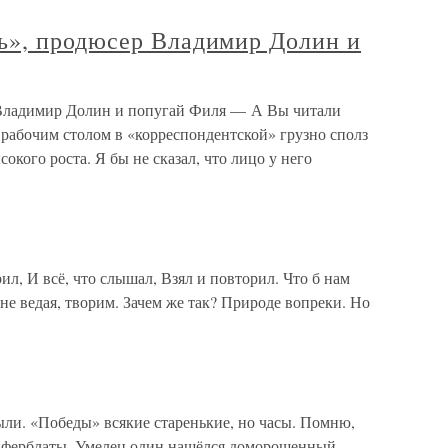
ь», продюсер Владимир Долин и
Владимир Долин и попугай Филя — А Вы читали
 рабочим столом в «корреспондентской» грузно сполз
кого роста. Я бы не сказал, что лицо у него
, И всё, что слышал, Взял и повторил. Что б нам
 не ведая, творим. Зачем же так? Природе вопреки. Но
ыли. «Победы» всякие старенькие, но часы. Помню,
циферблаты. Умелец один нашёлся доморощенный,