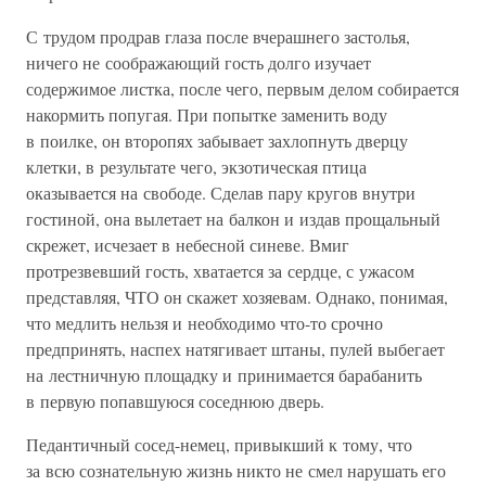
С трудом продрав глаза после вчерашнего застолья,
ничего не соображающий гость долго изучает
содержимое листка, после чего, первым делом собирается
накормить попугая. При попытке заменить воду
в поилке, он второпях забывает захлопнуть дверцу
клетки, в результате чего, экзотическая птица
оказывается на свободе. Сделав пару кругов внутри
гостиной, она вылетает на балкон и издав прощальный
скрежет, исчезает в небесной синеве. Вмиг
протрезвевший гость, хватается за сердце, с ужасом
представляя, ЧТО он скажет хозяевам. Однако, понимая,
что медлить нельзя и необходимо что-то срочно
предпринять, наспех натягивает штаны, пулей выбегает
на лестничную площадку и принимается барабанить
в первую попавшуюся соседнюю дверь.
Педантичный сосед-немец, привыкший к тому, что
за всю сознательную жизнь никто не смел нарушать его