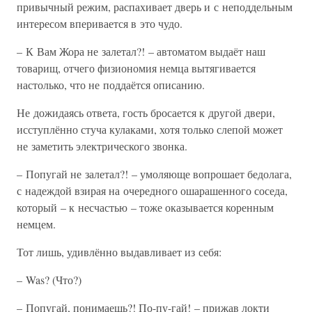
привычный режим, распахивает дверь и с неподдельным
интересом вперивается в это чудо.
– К Вам Жора не залетал?! – автоматом выдаёт наш
товарищ, отчего физиономия немца вытягивается
настолько, что не поддаётся описанию.
Не дожидаясь ответа, гость бросается к другой двери,
исступлённо стуча кулаками, хотя только слепой может
не заметить электрического звонка.
– Попугай не залетал?! – умоляюще вопрошает бедолага,
с надеждой взирая на очередного ошарашенного соседа,
который – к несчастью – тоже оказывается коренным
немцем.
Тот лишь, удивлённо выдавливает из себя:
– Was? (Что?)
– Попугай, понимаешь?! По-пу-гай! – прижав локти