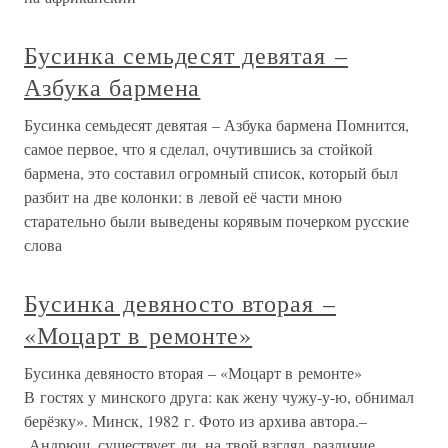
Бусинка семьдесят девятая –
Азбука бармена
Бусинка семьдесят девятая – Азбука бармена Помнится,
самое первое, что я сделал, очутившись за стойкой
бармена, это составил огромный список, который был
разбит на две колонки: в левой её части мною
старательно были выведены корявым почерком русские
слова
Бусинка девяносто вторая –
«Моцарт в ремонте»
Бусинка девяносто вторая – «Моцарт в ремонте»
В гостях у минского друга: как жену чужу-у-ю, обнимал
берёзку». Минск, 1982 г. Фото из архива автора.–
Андрюш, существует ли, на твой взгляд, различие