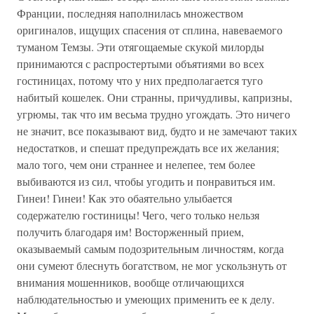
Франции, последняя наполнилась множеством
оригиналов, ищущих спасения от сплина, навеваемого
туманом Темзы. Эти отягощаемые скукой милорды
принимаются с распростертыми объятиями во всех
гостиницах, потому что у них предполагается туго
набитый кошелек. Они странны, причудливы, капризны,
угрюмы, так что им весьма трудно угождать. Это ничего
не значит, все показывают вид, будто и не замечают таких
недостатков, и спешат предупреждать все их желания;
мало того, чем они страннее и нелепее, тем более
выбиваются из сил, чтобы угодить и понравиться им.
Гинеи! Гинеи! Как это обаятельно улыбается
содержателю гостиницы! Чего, чего только нельзя
получить благодаря им! Восторженный прием,
оказываемый самым подозрительным личностям, когда
они сумеют блеснуть богатством, не мог ускользнуть от
внимания мошенников, вообще отличающихся
наблюдательностью и умеющих применить ее к делу.