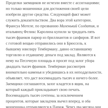
Проделки заемщиков не исчезли вместе с ассигнациями;
но только мошенники для достижения своей цели
изобрели другие средства. Следующий факт может
служить доказательством. Два вора этой категории,
Франсуа Мотеле, по прозванию
Маленький Солдатик
, и
итальянец Феликс Каролина купили за тридцать пять
тысяч франков парюр из бриллиантов и сапфиров. И вот
с готовой вещью отправились они в Брюссель, к
бывшему ювелиру Темберману, давно оставившему
торговлю и отдавшему деньги под заклад. Являются к
нему на Песочную площадь и просят под залог убора
двадцать тысяч франков. Темберман рассмотрев
внимательно каменья и убедившись в их неподдельности,
объявляет, что даст восемнадцать тысяч и ничего более.
Заемщики соглашаются, залог кладется в ящик, на
который каждый прикладывает свою печать.
Восемнадцать тысяч сочтены, за исключением
процентов, которые закладчик вычел вперед, и оба
мошенника отправляются в Париж. Через два месяца они