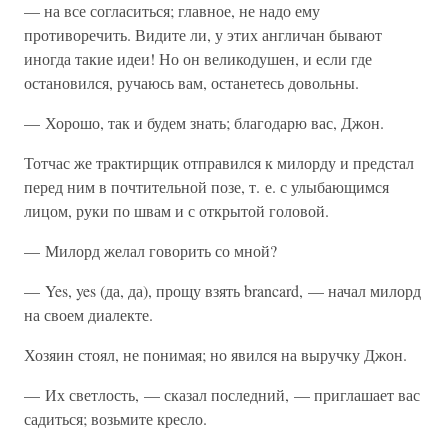
— на все согласиться; главное, не надо ему
противоречить. Видите ли, у этих англичан бывают
иногда такие идеи! Но он великодушен, и если где
остановился, ручаюсь вам, останетесь довольны.
— Хорошо, так и будем знать; благодарю вас, Джон.
Тотчас же трактирщик отправился к милорду и предстал
перед ним в почтительной позе, т. е. с улыбающимся
лицом, руки по швам и с открытой головой.
— Милорд желал говорить со мной?
— Yes, yes (да, да), прощу взять brancard, — начал милорд
на своем диалекте.
Хозяин стоял, не понимая; но явился на выручку Джон.
— Их светлость, — сказал последний, — приглашает вас
садиться; возьмите кресло.