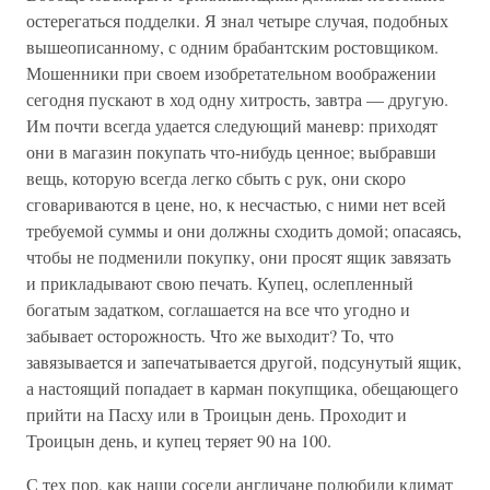
остерегаться подделки. Я знал четыре случая, подобных
вышеописанному, с одним брабантским ростовщиком.
Мошенники при своем изобретательном воображении
сегодня пускают в ход одну хитрость, завтра — другую.
Им почти всегда удается следующий маневр: приходят
они в магазин покупать что-нибудь ценное; выбравши
вещь, которую всегда легко сбыть с рук, они скоро
сговариваются в цене, но, к несчастью, с ними нет всей
требуемой суммы и они должны сходить домой; опасаясь,
чтобы не подменили покупку, они просят ящик завязать
и прикладывают свою печать. Купец, ослепленный
богатым задатком, соглашается на все что угодно и
забывает осторожность. Что же выходит? То, что
завязывается и запечатывается другой, подсунутый ящик,
а настоящий попадает в карман покупщика, обещающего
прийти на Пасху или в Троицын день. Проходит и
Троицын день, и купец теряет 90 на 100.
С тех пор, как наши соседи англичане полюбили климат