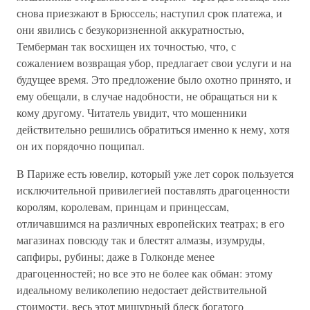
снова приезжают в Брюссель; наступил срок платежа, и
они явились с безукоризненной аккуратностью,
Темберман так восхищен их точностью, что, с
сожалением возвращая убор, предлагает свои услуги и на
будущее время. Это предложение было охотно принято, и
ему обещали, в случае надобности, не обращаться ни к
кому другому. Читатель увидит, что мошенники
действительно решились обратиться именно к нему, хотя
он их порядочно пощипал.
В Париже есть ювелир, который уже лет сорок пользуется
исключительной привилегией поставлять драгоценности
королям, королевам, принцам и принцессам,
отличавшимся на различных европейских театрах; в его
магазинах повсюду так и блестят алмазы, изумруды,
сапфиры, рубины; даже в Голконде менее
драгоценностей; но все это не более как обман: этому
идеальному великолепию недостает действительной
стоимости, весь этот мишурный блеск богатого