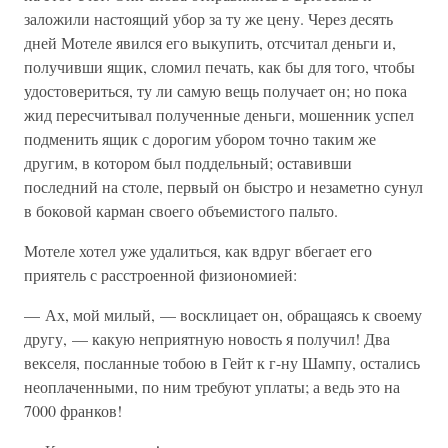
заложили настоящий убор за ту же цену. Через десять
дней Мотеле явился его выкупить, отсчитал деньги и,
получивши ящик, сломил печать, как бы для того, чтобы
удостовериться, ту ли самую вещь получает он; но пока
жид пересчитывал полученные деньги, мошенник успел
подменить ящик с дорогим убором точно таким же
другим, в котором был поддельный; оставивши
последний на столе, первый он быстро и незаметно сунул
в боковой карман своего объемистого пальто.
Мотеле хотел уже удалиться, как вдруг вбегает его
приятель с расстроенной физиономией:
— Ах, мой милый, — восклицает он, обращаясь к своему
другу, — какую неприятную новость я получил! Два
векселя, посланные тобою в Гейт к г-ну Шампу, остались
неоплаченными, по ним требуют уплаты; а ведь это на
7000 франков!