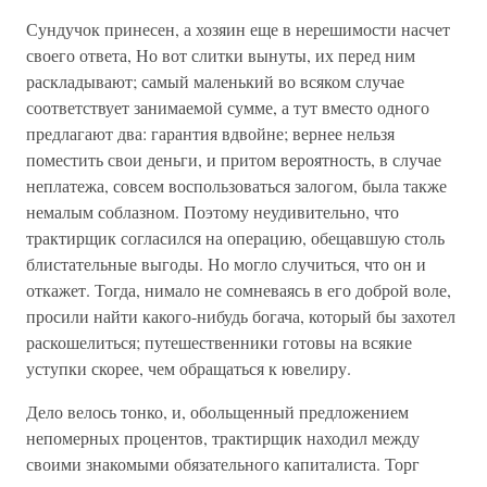
Сундучок принесен, а хозяин еще в нерешимости насчет
своего ответа, Но вот слитки вынуты, их перед ним
раскладывают; самый маленький во всяком случае
соответствует занимаемой сумме, а тут вместо одного
предлагают два: гарантия вдвойне; вернее нельзя
поместить свои деньги, и притом вероятность, в случае
неплатежа, совсем воспользоваться залогом, была также
немалым соблазном. Поэтому неудивительно, что
трактирщик согласился на операцию, обещавшую столь
блистательные выгоды. Но могло случиться, что он и
откажет. Тогда, нимало не сомневаясь в его доброй воле,
просили найти какого-нибудь богача, который бы захотел
раскошелиться; путешественники готовы на всякие
уступки скорее, чем обращаться к ювелиру.
Дело велось тонко, и, обольщенный предложением
непомерных процентов, трактирщик находил между
своими знакомыми обязательного капиталиста. Торг