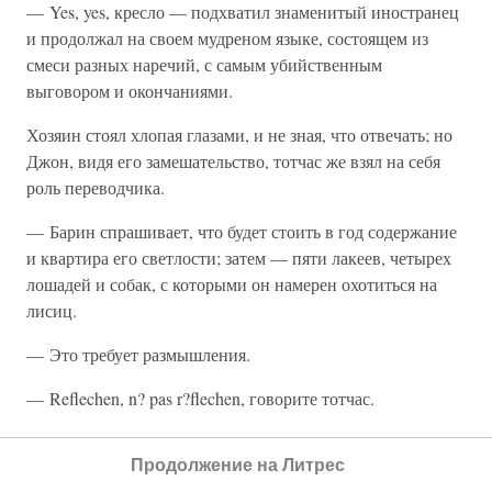
— Yes, yes, кресло — подхватил знаменитый иностранец
и продолжал на своем мудреном языке, состоящем из
смеси разных наречий, с самым убийственным
выговором и окончаниями.
Хозяин стоял хлопая глазами, и не зная, что отвечать; но
Джон, видя его замешательство, тотчас же взял на себя
роль переводчика.
— Барин спрашивает, что будет стоить в год содержание
и квартира его светлости; затем — пяти лакеев, четырех
лошадей и собак, с которыми он намерен охотиться на
лисиц.
— Это требует размышления.
— Reflechen, n? pas r?flechen, говорите тотчас.
— Ну, пятнадцать тысяч франков много будет?
Продолжение на Литрес
— Пятнадцать тысяч… А, честный человек… Ваша