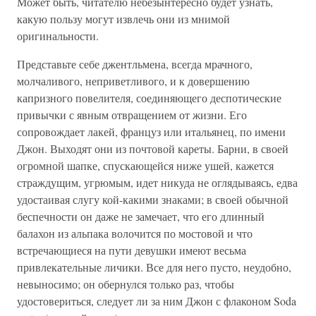
Может быть, читателю небезынтересно будет узнать,
какую пользу могут извлечь они из мнимой
оригинальности.
Представьте себе джентльмена, всегда мрачного,
молчаливого, неприветливого, и к довершению
капризного повелителя, соединяющего деспотические
привычки с явным отвращением от жизни. Его
сопровождает лакей, француз или итальянец, по имени
Джон. Выходят они из почтовой кареты. Барни, в своей
огромной шапке, спускающейся ниже ушей, кажется
страждущим, угрюмым, идет никуда не оглядываясь, едва
удостаивая слугу кой-какими знаками; в своей обычной
беспечности он даже не замечает, что его длинный
балахон из альпака волочится по мостовой и что
встречающиеся на пути девушки имеют весьма
привлекательные личики. Все для него пусто, неудобно,
невыносимо; он обернулся только раз, чтобы
удостовериться, следует ли за ним Джон с флаконом Soda