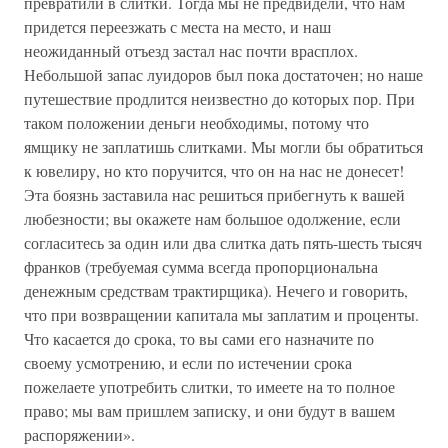
превратили в слитки. Тогда мы не предвидели, что нам
придется переезжать с места на место, и наш
неожиданный отъезд застал нас почти врасплох.
Небольшой запас луидоров был пока достаточен; но наше
путешествие продлится неизвестно до которых пор. При
таком положении деньги необходимы, потому что
ямщику не заплатишь слитками. Мы могли бы обратиться
к ювелиру, но кто поручится, что он на нас не донесет!
Эта боязнь заставила нас решиться прибегнуть к вашей
любезности; вы окажете нам большое одолжение, если
согласитесь за один или два слитка дать пять-шесть тысяч
франков (требуемая сумма всегда пропорциональна
денежным средствам трактирщика). Нечего и говорить,
что при возвращении капитала мы заплатим и проценты.
Что касается до срока, то вы сами его назначите по
своему усмотрению, и если по истечении срока
пожелаете употребить слитки, то имеете на то полное
право; мы вам пришлем записку, и они будут в вашем
распоряжении».