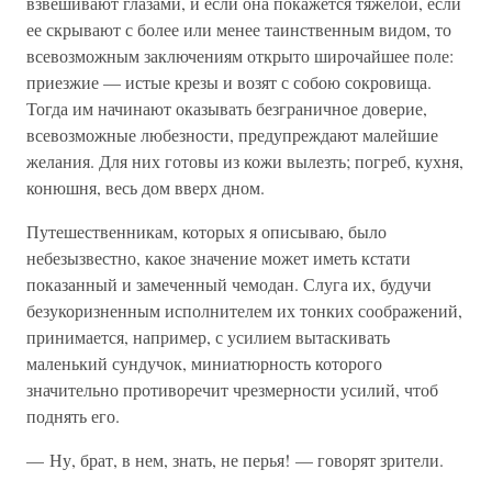
взвешивают глазами, и если она покажется тяжелой, если
ее скрывают с более или менее таинственным видом, то
всевозможным заключениям открыто широчайшее поле:
приезжие — истые крезы и возят с собою сокровища.
Тогда им начинают оказывать безграничное доверие,
всевозможные любезности, предупреждают малейшие
желания. Для них готовы из кожи вылезть; погреб, кухня,
конюшня, весь дом вверх дном.
Путешественникам, которых я описываю, было
небезызвестно, какое значение может иметь кстати
показанный и замеченный чемодан. Слуга их, будучи
безукоризненным исполнителем их тонких соображений,
принимается, например, с усилием вытаскивать
маленький сундучок, миниатюрность которого
значительно противоречит чрезмерности усилий, чтоб
поднять его.
— Ну, брат, в нем, знать, не перья! — говорят зрители.