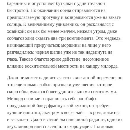
баранины и опустошает бутылки с удивительной
быстротой. По окончании обеда отправляются на
предполагаемую прогулку и возвращаются уже на закате
солнца. К величайшему удивлению, он раскланялся с
хозяйкой; он как бы менее желчен, нежели утром, даже
соблаговолил сказать два-три комплимента. Это медведь,
начинающий приручаться; морщины на лице у него
разгладились; черная шапка уже не так надвинута на
глаза. Таково благотворное действие, несомненное
влияние восхитительной местности на хандру милорда.
Джон не может надивиться столь внезапной перемене; по
это еще только слабые признаки улучшения, которое
скоро обнаружится более удивительными симптомами.
Милорд начинает спрашивать себе ростбиф с
полудюжиной блюд французской кухни; он требует
лучшие напитки, льет ром в кофе, чай — в ром, ложится
и засыпает. Джон в самой экспансивной радости; одно из
двух: милорд или спасен, или скоро умрёт. Поглощая