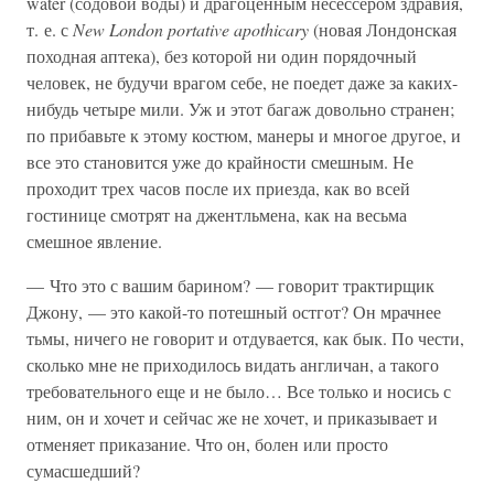
water (содовой воды) и драгоценным несессером здравия,
т. е. с
New London portative apothicary
(новая Лондонская
походная аптека), без которой ни один порядочный
человек, не будучи врагом себе, не поедет даже за каких-
нибудь четыре мили. Уж и этот багаж довольно странен;
по прибавьте к этому костюм, манеры и многое другое, и
все это становится уже до крайности смешным. Не
проходит трех часов после их приезда, как во всей
гостинице смотрят на джентльмена, как на весьма
смешное явление.
— Что это с вашим барином? — говорит трактирщик
Джону, — это какой-то потешный остгот? Он мрачнее
тьмы, ничего не говорит и отдувается, как бык. По чести,
сколько мне не приходилось видать англичан, а такого
требовательного еще и не было… Все только и носись с
ним, он и хочет и сейчас же не хочет, и приказывает и
отменяет приказание. Что он, болен или просто
сумасшедший?