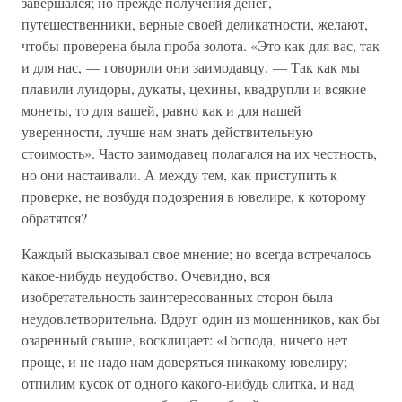
завершался; но прежде получения денег,
путешественники, верные своей деликатности, желают,
чтобы проверена была проба золота. «Это как для вас, так
и для нас, — говорили они заимодавцу. — Так как мы
плавили луидоры, дукаты, цехины, квадрупли и всякие
монеты, то для вашей, равно как и для нашей
уверенности, лучше нам знать действительную
стоимость». Часто заимодавец полагался на их честность,
но они настаивали. А между тем, как приступить к
проверке, не возбудя подозрения в ювелире, к которому
обратятся?
Каждый высказывал свое мнение; но всегда встречалось
какое-нибудь неудобство. Очевидно, вся
изобретательность заинтересованных сторон была
неудовлетворительна. Вдруг один из мошенников, как бы
озаренный свыше, восклицает: «Господа, ничего нет
проще, и не надо нам доверяться никакому ювелиру;
отпилим кусок от одного какого-нибудь слитка, и над