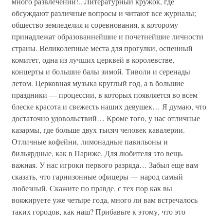
много развлечений!.. Литературный кружок, где
обсуждают различные вопросы и читают все журналы;
общество земледелия и соревнования, к которому
принадлежат образованнейшие и почетнейшие личности
страны. Великолепные места для прогулки, оспенный
комитет, одна из лучших церквей в королевстве,
концерты и большие балы зимой. Тиволи и серенады
летом. Церковная музыка круглый год, а в большие
праздники — процессии, в которых появляется во всем
блеске красота и свежесть наших девушек… Я думаю, что
достаточно удовольствий… Кроме того, у нас отличные
казармы, где больше двух тысяч человек кавалерии.
Отличные кофейни, лимонадные павильоны и
бильярдные, как в Париже. Для любителя это вещь
важная. У нас игроки первого разряда… Забыл еще вам
сказать, что гарнизонные офицеры — народ самый
любезный. Скажите по правде, с тех пор как вы
вояжируете уже четыре года, много ли вам встречалось
таких городов, как наш? Прибавьте к этому, что это