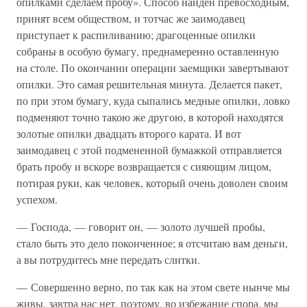
опилками сделаем пробу». Способ найден превосходным,
принят всем обществом, и тотчас же заимодавец
приступает к распиливанию; драгоценные опилки
собраны в особую бумагу, преднамеренно оставленную
на столе. По окончании операции заемщики завертывают
опилки. Это самая решительная минута. Делается пакет,
по при этом бумагу, куда сыпались медные опилки, ловко
подменяют точно такою же другою, в которой находятся
золотые опилки двадцать второго карата. И вот
заимодавец с этой подмененной бумажкой отправляется
брать пробу и вскоре возвращается с сияющим лицом,
потирая руки, как человек, который очень доволен своим
успехом.
— Господа, — говорит он, — золото лучшей пробы,
стало быть это дело поконченное; я отсчитаю вам деньги,
а вы потрудитесь мне передать слитки.
— Совершенно верно, по так как на этом свете нынче мы
живы, завтра нас нет, поэтому, во избежание спора, мы