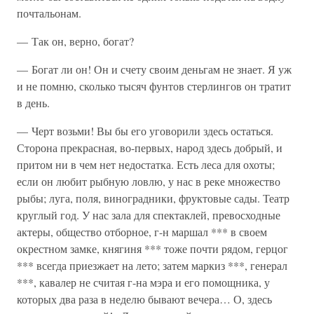
почтальонам.
— Так он, верно, богат?
— Богат ли он! Он и счету своим деньгам не знает. Я уж
и не помню, сколько тысяч фунтов стерлингов он тратит
в день.
— Черт возьми! Вы бы его уговорили здесь остаться.
Сторона прекрасная, во-первых, народ здесь добрый, и
притом ни в чем нет недостатка. Есть леса для охоты;
если он любит рыбную ловлю, у нас в реке множество
рыбы; луга, поля, виноградники, фруктовые сады. Театр
круглый год. У нас зала для спектаклей, превосходные
актеры, общество отборное, г-н маршал *** в своем
окрестном замке, княгиня *** тоже почти рядом, герцог
*** всегда приезжает на лето; затем маркиз ***, генерал
***, кавалер не считая г-на мэра и его помощника, у
которых два раза в неделю бывают вечера… О, здесь