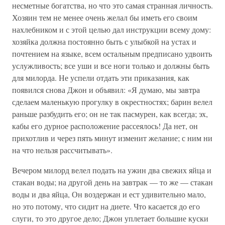
несметные богатства, но что это самая странная личность.
Хозяин тем не менее очень желал бы иметь его своим
нахлебником и с этой целью дал инструкции всему дому:
хозяйка должна постоянно быть с улыбкой на устах и
почтением на языке, всем остальным предписано удвоить
услужливость; все уши и все ноги только и должны быть
для милорда. Не успели отдать эти приказания, как
появился снова Джон и объявил: «Я думаю, мы завтра
сделаем маленькую прогулку в окрестностях; барин велел
раньше разбудить его; он не так пасмурен, как всегда; эх,
кабы его дурное расположение рассеялось! Да нет, он
прихотлив и через пять минут изменит желание; с ним ни
на что нельзя рассчитывать».
Вечером милорд велел подать на ужин два свежих яйца и
стакан воды; на другой день на завтрак — то же — стакан
воды и два яйца, Он воздержан и ест удивительно мало,
но это потому, что сидит на диете. Что касается до его
слуги, то это другое дело; Джон уплетает большие куски