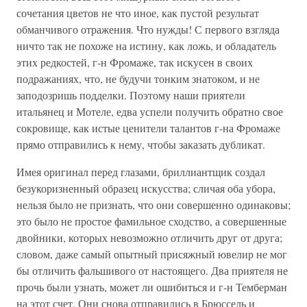
сочетания цветов не что иное, как пустой результат
обманчивого отражения. Что нужды! С первого взгляда
ничто так не похоже на истину, как ложь, и обладатель
этих редкостей, г-н Фромаже, так искусен в своих
подражаниях, что, не будучи тонким знатоком, и не
заподозришь подделки. Поэтому наши приятели
итальянец и Мотеле, едва успели получить обратно свое
сокровище, как истые ценители талантов г-на Фромаже
прямо отправились к нему, чтобы заказать дубликат.
Имея оригинал перед глазами, бриллиантщик создал
безукоризненный образец искусства; сличая оба убора,
нельзя было не признать, что они совершенно одинаковы;
это было не простое фамильное сходство, а совершенные
двойники, которых невозможно отличить друг от друга;
словом, даже самый опытный присяжный ювелир не мог
бы отличить фальшивого от настоящего. Два приятеля не
прочь были узнать, может ли ошибиться и г-н Темберман
на этот счет. Они снова отправились в Брюссель и