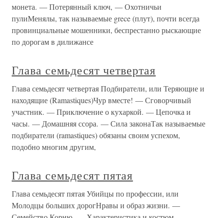
монета. — Потерянный ключ, — Охотничьи
пулиМенялы, так называемые grece (плут), почти всегда
провинциальные мошенники, беспрестанно рыскающие
по дорогам в дилижансе
Глава семьдесят четвертая
Глава семьдесят четвертая Подбиратели, или Теряющие и
находящие (Ramastiques)Чур вместе! — Сговорчивый
участник. — Приключение о кухаркой. — Цепочка и
часы. — Домашняя ссора. — Сила законаТак называемые
подбиратели (ramastiques) обязаны своим успехом,
подобно многим другим,
Глава семьдесят пятая
Глава семьдесят пятая Убийцы по профессии, или
Молодцы больших дорогНравы и образ жизни. —
Семейство Корню. — Характеристика и костюм. —