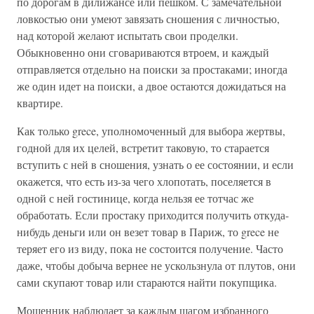
по дорогам в дилижансе или пешком. С замечательной
ловкостью они умеют завязать сношения с личностью,
над которой желают испытать свои проделки.
Обыкновенно они сговариваются втроем, и каждый
отправляется отдельно на поиски за простаками; иногда
же один идет на поиски, а двое остаются дожидаться на
квартире.
Как только grece, уполномоченный для выбора жертвы,
годной для их целей, встретит таковую, то старается
вступить с ней в сношения, узнать о ее состоянии, и если
окажется, что есть из-за чего хлопотать, поселяется в
одной с ней гостинице, когда нельзя ее тотчас же
обработать. Если простаку приходится получить откуда-
нибудь деньги или он везет товар в Париж, то grece не
теряет его из виду, пока не состоится получение. Часто
даже, чтобы добыча вернее не ускользнула от плутов, они
сами скупают товар или стараются найти покупщика.
Мошенник наблюдает за каждым шагом избранного