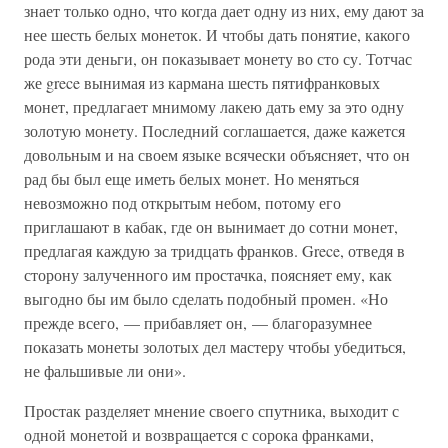
знает только одно, что когда дает одну из них, ему дают за
нее шесть белых монеток. И чтобы дать понятие, какого
рода эти деньги, он показывает монету во сто су. Тотчас
же grece вынимая из кармана шесть пятифранковых
монет, предлагает мнимому лакею дать ему за это одну
золотую монету. Последний соглашается, даже кажется
довольным и на своем языке всячески объясняет, что он
рад бы был еще иметь белых монет. Но меняться
невозможно под открытым небом, потому его
приглашают в кабак, где он вынимает до сотни монет,
предлагая каждую за тридцать франков. Grece, отведя в
сторону залученного им простачка, поясняет ему, как
выгодно бы им было сделать подобный промен. «Но
прежде всего, — прибавляет он, — благоразумнее
показать монеты золотых дел мастеру чтобы убедиться,
не фальшивые ли они».
Простак разделяет мнение своего спутника, выходит с
одной монетой и возвращается с сорока франками,