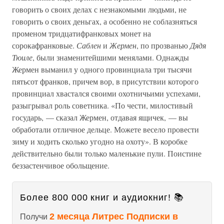
говорить о своих делах с незнакомыми людьми, не
говорить о своих деньгах, а особенно не соблазняться
променом тридцатифранковых монет на
сорокафранковые.
Саблен
и
Жермен
, по прозванью
Дядя
Тюиле
, были знаменитейшими менялами. Однажды
Жермен выманил у одного провинциала три тысячи
пятьсот франков, причем вор, в присутствии которого
провинциал хвастался своими охотничьими успехами,
разыгрывал роль советника. «По чести, милостивый
государь, — сказал Жермен, отдавая ящичек, — вы
обработали отличное дельце. Можете весело провести
зиму и ходить сколько угодно на охоту». В коробке
действительно были только маленькие пули. Поистине
беззастенчивое обольщение.
Более 800 000 книг и аудиокниг! 📚
2 месяца Литрес Подписки в
Получи