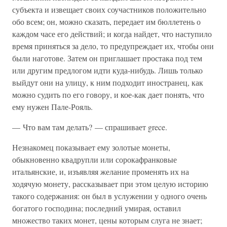
субъекта и извещает своих соучастников положительно
обо всем; он, можно сказать, передает им бюллетень о
каждом часе его действий; и когда найдет, что наступило
время приняться за дело, то предупреждает их, чтобы они
были наготове. Затем он приглашает простака под тем
или другим предлогом идти куда-нибудь. Лишь только
выйдут они на улицу, к ним подходит иностранец, как
можно судить по его говору, и кое-как дает понять, что
ему нужен Пале-Рояль.
— Что вам там делать? — спрашивает grece.
Незнакомец показывает ему золотые монеты,
обыкновенно квадрупли или сорокафранковые
итальянские, и, изъявляя желание променять их на
ходячую монету, рассказывает при этом целую историю
такого содержания: он был в услужении у одного очень
богатого господина; последний умирая, оставил
множество таких монет, цены которым слуга не знает;