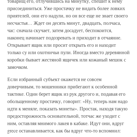
товарищ его, отлучившись на минутку, спешит к нему
присоединиться. Уже простачку не видать более ловких
приятелей, они его надули, но он все еще не знает своего
несчастья… Ждет он десять минут, двадцать, полчаса,
час: сначала скучает, затем досадует, беспокоится,
наконец начинает подозревать и приходит в отчаяние.
Открывает ящик или просит открыть его и находит
только су или охотничьи пули. Иногда вместо деревянной
коробки бывает жестяной ящичек или кожаный мешок с
замочком.
Если избранный субъект окажется не совсем
доверчивым, то мошенники прибегают к особенной
тактике. Один берет ящик из рук другого и, подавая его
обольщенному простачку, говорит: «Ну, теперь нам надо
идти к меняле, показать монеты». Простак, находя такую
предосторожность основательной, тотчас же уходит с
ним, оставляя мнимого лакея в кабаке. Идут они, вдруг
grece останавливается, как бы вдруг что-то вспомнил: