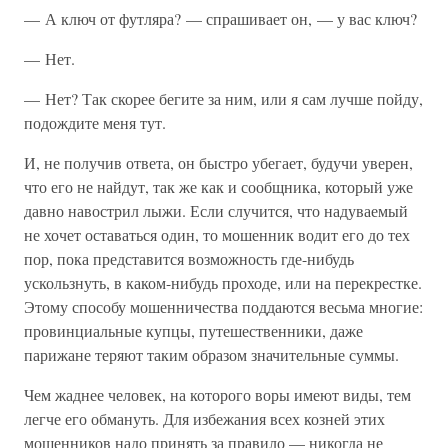
— А ключ от футляра? — спрашивает он, — у вас ключ?
— Нет.
— Нет? Так скорее бегите за ним, или я сам лучше пойду,
подождите меня тут.
И, не получив ответа, он быстро убегает, будучи уверен,
что его не найдут, так же как и сообщника, который уже
давно навострил лыжи. Если случится, что надуваемый
не хочет оставаться один, то мошенник водит его до тех
пор, пока представится возможность где-нибудь
ускользнуть, в каком-нибудь проходе, или на перекрестке.
Этому способу мошенничества поддаются весьма многие:
провинциальные купцы, путешественники, даже
парижане теряют таким образом значительные суммы.
Чем жаднее человек, на которого воры имеют виды, тем
легче его обмануть. Для избежания всех козней этих
мошенников надо принять за правило — никогда не