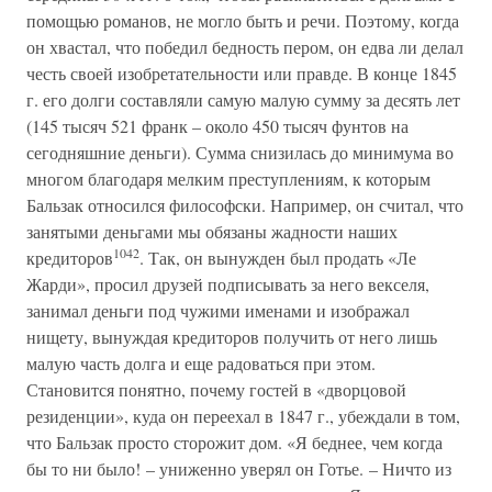
помощью романов, не могло быть и речи. Поэтому, когда
он хвастал, что победил бедность пером, он едва ли делал
честь своей изобретательности или правде. В конце 1845
г. его долги составляли самую малую сумму за десять лет
(145 тысяч 521 франк – около 450 тысяч фунтов на
сегодняшние деньги). Сумма снизилась до минимума во
многом благодаря мелким преступлениям, к которым
Бальзак относился философски. Например, он считал, что
занятыми деньгами мы обязаны жадности наших
1042
кредиторов
. Так, он вынужден был продать «Ле
Жарди», просил друзей подписывать за него векселя,
занимал деньги под чужими именами и изображал
нищету, вынуждая кредиторов получить от него лишь
малую часть долга и еще радоваться при этом.
Становится понятно, почему гостей в «дворцовой
резиденции», куда он переехал в 1847 г., убеждали в том,
что Бальзак просто сторожит дом. «Я беднее, чем когда
бы то ни было! – униженно уверял он Готье. – Ничто из