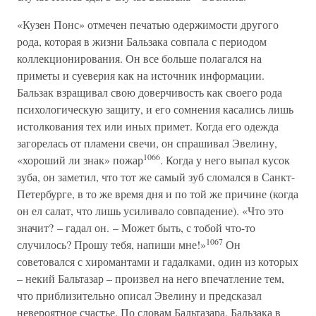
«Кузен Понс» отмечен печатью одержимости другого
рода, которая в жизни Бальзака совпала с периодом
коллекционирования. Он все больше полагался на
приметы и суеверия как на источник информации.
Бальзак взращивал свою доверчивость как своего рода
психологическую защиту, и его сомнения касались лишь
истолкования тех или иных примет. Когда его одежда
загорелась от пламени свечи, он спрашивал Эвелину,
1066
«хороший ли знак» пожар
. Когда у него выпал кусок
зуба, он заметил, что тот же самый зуб сломался в Санкт-
Петербурге, в то же время дня и по той же причине (когда
он ел салат, что лишь усиливало совпадение). «Что это
значит? – гадал он. – Может быть, с тобой что-то
1067
случилось? Прошу тебя, напиши мне!»
Он
советовался с хиромантами и гадалками, один из которых
– некий Бальтазар – произвел на него впечатление тем,
что приблизительно описал Эвелину и предсказал
невероятное счастье. По словам Бальтазара, Бальзака в