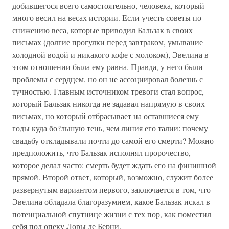
добившегося всего самостоятельно, человека, который
много весил на весах истории. Если учесть советы по
снижению веса, которые приводил Бальзак в своих
письмах (долгие прогулки перед завтраком, умывание
холодной водой и никакого кофе с молоком), Эвелина в
этом отношении была ему равна. Правда, у него были
проблемы с сердцем, но он не ассоциировал болезнь с
тучностью. Главным источником тревоги стал вопрос,
который Бальзак никогда не задавал напрямую в своих
письмах, но который отбрасывает на оставшиеся ему
годы куда бо?льшую тень, чем линия его талии: почему
свадьбу откладывали почти до самой его смерти? Можно
предположить, что Бальзак исполнял пророчество,
которое делал часто: смерть будет ждать его на финишной
прямой. Второй ответ, который, возможно, служит более
развернутым вариантом первого, заключается в том, что
Эвелина обладала благоразумием, какое Бальзак искал в
потенциальной спутнице жизни с тех пор, как поместил
себя под опеку Лоры де Берни.