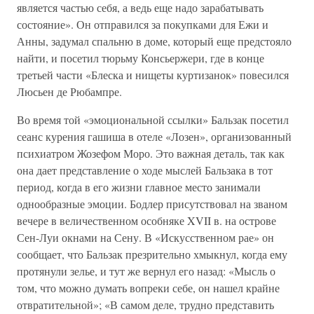
является частью себя, а ведь еще надо зарабатывать
состояние». Он отправился за покупками для Ежи и
Анны, задумал спальню в доме, который еще предстояло
найти, и посетил тюрьму Консьержери, где в конце
третьей части «Блеска и нищеты куртизанок» повесился
Люсьен де Рюбампре.
Во время той «эмоциональной ссылки» Бальзак посетил
сеанс курения гашиша в отеле «Лозен», организованный
психиатром Жозефом Моро. Это важная деталь, так как
она дает представление о ходе мыслей Бальзака в тот
период, когда в его жизни главное место занимали
однообразные эмоции. Бодлер присутствовал на званом
вечере в величественном особняке XVII в. на острове
Сен-Луи окнами на Сену. В «Искусственном рае» он
сообщает, что Бальзак презрительно хмыкнул, когда ему
протянули зелье, и тут же вернул его назад: «Мысль о
том, что можно думать вопреки себе, он нашел крайне
отвратительной»; «В самом деле, трудно представить