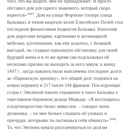
того, что вы видите, мне не принадлежит. Я просто
обставил дом для одного знакомого, который скоро
1043
вернется»
. Дом на улице Фортюне (теперь улица
Бальзака), в тихом квартале возле Елисейских Полей стал
последним финансовым подвигом Бальзака. Наполняя
дом дорогими вещами, картинами и антикварной
мебелью, купленными, как ему казалось, с большой
выгодой, он создавал идеальную обстановку для своей
будущей жены и в то же время сам подсказывал ей
несколько причин не выходить за него замуж: к концу
1847 г., когда наконец были выплачены последние долги
за «Парижскую хронику», его общий долг поднялся на
новую вершину в 217 тысяч 248 франков. Последующие
ссоры с Эвелиной нашли отражение в пьесе Бальзака о
тщеславном биржевом дельце Меркаде. «Я восхищаюсь
плодотворностью твоих замыслов, – говорит жена
должника, – но мне больно слышать об уловках и
1044
причудах, которыми ты пытаешься себя обмануть»
.
То, что Эвелина начала расплачиваться по долгам