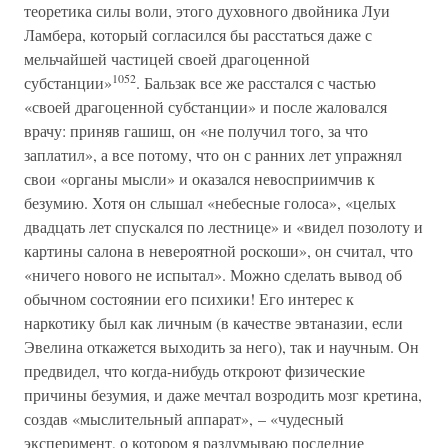
теоретика силы воли, этого духовного двойника Луи
Ламбера, который согласился бы расстаться даже с
мельчайшей частицей своей драгоценной
1052
субстанции»
. Бальзак все же расстался с частью
«своей драгоценной субстанции» и после жаловался
врачу: приняв гашиш, он «не получил того, за что
заплатил», а все потому, что он с ранних лет упражнял
свои «органы мысли» и оказался невосприимчив к
безумию. Хотя он слышал «небесные голоса», «целых
двадцать лет спускался по лестнице» и «видел позолоту и
картины салона в невероятной роскоши», он считал, что
«ничего нового не испытал». Можно сделать вывод об
обычном состоянии его психики! Его интерес к
наркотику был как личным (в качестве эвтаназии, если
Эвелина откажется выходить за него), так и научным. Он
предвидел, что когда-нибудь откроют физические
причины безумия, и даже мечтал возродить мозг кретина,
создав «мыслительный аппарат», – «чудесный
эксперимент, о котором я раздумываю последние