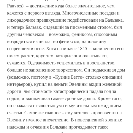
Pauvres), – достижение куда более значительное, чем
кажется с первого взгляда. Многочисленные поездки и
лихорадочное предвкушение подействовали на Бальзака,
и теперь Бальзак, сидевший за письменным столом, был
другим человеком – возможно, фениксом, способным
возродиться из пепла, но фениксом, наполовину
сгоревшим в огне. Хотя начиная с 1845 г. количество его
писем растет, круг тем, которые они охватывают,
сужается. Одержимость устремилась в пространство,
больше не заполненное творчеством. Он подыскивал дом
(возможно, поэтому в «Кузине Бетте» столько описаний
интерьеров), купил на деньги Эвелины акции железной
дороги, чья стоимость катастрофически падала год за
годом, и выплачивал самые срочные долги. Кроме того,
он сражался с вялостью ума и мучительным ожиданием
счастья. Самое же главное – ему хотелось произвести на
Эвелину нужное впечатление. В повседневной хронике
надежды и отчаяния Бальзака проглядывает такое