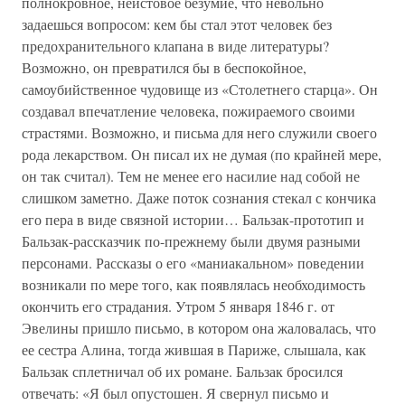
полнокровное, неистовое безумие, что невольно
задаешься вопросом: кем бы стал этот человек без
предохранительного клапана в виде литературы?
Возможно, он превратился бы в беспокойное,
самоубийственное чудовище из «Столетнего старца». Он
создавал впечатление человека, пожираемого своими
страстями. Возможно, и письма для него служили своего
рода лекарством. Он писал их не думая (по крайней мере,
он так считал). Тем не менее его насилие над собой не
слишком заметно. Даже поток сознания стекал с кончика
его пера в виде связной истории… Бальзак-прототип и
Бальзак-рассказчик по-прежнему были двумя разными
персонами. Рассказы о его «маниакальном» поведении
возникали по мере того, как появлялась необходимость
окончить его страдания. Утром 5 января 1846 г. от
Эвелины пришло письмо, в котором она жаловалась, что
ее сестра Алина, тогда жившая в Париже, слышала, как
Бальзак сплетничал об их романе. Бальзак бросился
отвечать: «Я был опустошен. Я свернул письмо и