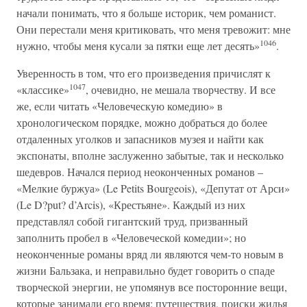
начали понимать, что я больше историк, чем романист.
Они перестали меня критиковать, что меня тревожит: мне
1046
нужно, чтобы меня кусали за пятки еще лет десять»
.
Уверенность в том, что его произведения причислят к
1047
«классике»
, очевидно, не мешала творчеству. И все
же, если читать «Человеческую комедию» в
хронологическом порядке, можно добраться до более
отдаленных уголков и запасников музея и найти как
экспонаты, вполне заслуженно забытые, так и несколько
шедевров. Начался период неоконченных романов –
«Мелкие буржуа» (Le Petits Bourgeois), «Депутат от Арси»
(Le D?put? d’Arcis), «Крестьяне». Каждый из них
представлял собой гигантский труд, призванный
заполнить пробел в «Человеческой комедии»; но
неоконченные романы вряд ли являются чем-то новым в
жизни Бальзака, и неправильно будет говорить о спаде
творческой энергии, не упомянув все посторонние вещи,
которые занимали его время: путешествия, поиски жилья