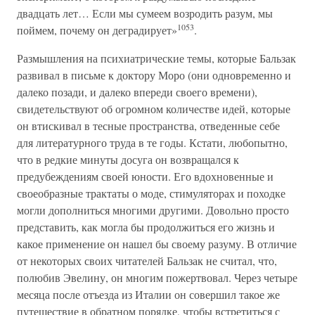
двадцать лет… Если мы сумеем возродить разум, мы
1053
поймем, почему он деградирует»
.
Размышления на психиатрические темы, которые Бальзак
развивал в письме к доктору Моро (они одновременно и
далеко позади, и далеко впереди своего времени),
свидетельствуют об огромном количестве идей, которые
он втискивал в тесные пространства, отведенные себе
для литературного труда в те годы. Кстати, любопытно,
что в редкие минуты досуга он возвращался к
предубеждениям своей юности. Его вдохновенные и
своеобразные трактаты о моде, стимуляторах и походке
могли дополниться многими другими. Довольно просто
представить, как могла бы продолжиться его жизнь и
какое применение он нашел бы своему разуму. В отличие
от некоторых своих читателей Бальзак не считал, что,
полюбив Эвелину, он многим пожертвовал. Через четыре
месяца после отъезда из Италии он совершил такое же
путешествие в обратном порядке, чтобы встретиться с