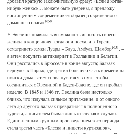
добавил краткую заключительную фразу: «Если я когда-
нибудь женюсь… можете быть уверены, я предложу
восхищенным современникам образец современного
1050
домашнего очага»
.
У Эвелины появилась возможность испытать своего
жениха в конце июля, когда они поехали в Турень
1051
осматривать замки Луары – Блуа, Амбуаз, Шамбор
, –
а затем покупать антиквариат в Голландии и Бельгии.
Они расстались в Брюсселе в конце августа; Бальзак
вернулся в Париж, где тратил большую часть времени на
поиски дома, затем снова пустился в путь, чтобы
соединиться с Эвелиной в Баден-Бадене, где он пробыл
неделю. В 1845 и 1846 гг. Эвелина была настолько
близко, что излучала сильное притяжение, и от одного
лета до другого Бальзак превратился в полноценного
туриста, а писателем бывал лишь от случая к случаю.
Единственным крупным произведением того периода
стала третья часть «Блеска и нищеты куртизанок»,