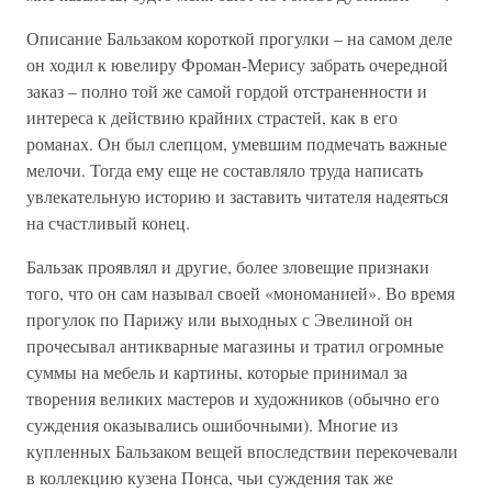
Описание Бальзаком короткой прогулки – на самом деле
он ходил к ювелиру Фроман-Мерису забрать очередной
заказ – полно той же самой гордой отстраненности и
интереса к действию крайних страстей, как в его
романах. Он был слепцом, умевшим подмечать важные
мелочи. Тогда ему еще не составляло труда написать
увлекательную историю и заставить читателя надеяться
на счастливый конец.
Бальзак проявлял и другие, более зловещие признаки
того, что он сам называл своей «мономанией». Во время
прогулок по Парижу или выходных с Эвелиной он
прочесывал антикварные магазины и тратил огромные
суммы на мебель и картины, которые принимал за
творения великих мастеров и художников (обычно его
суждения оказывались ошибочными). Многие из
купленных Бальзаком вещей впоследствии перекочевали
в коллекцию кузена Понса, чьи суждения так же