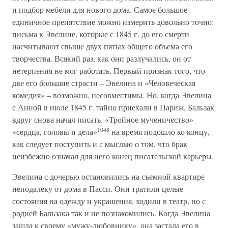
и подбор мебели для нового дома. Самое большое
единичное препятствие можно измерить довольно точно:
письма к Эвелине, которые с 1845 г. до его смерти
насчитывают свыше двух пятых общего объема его
творчества. Всякий раз, как они разлучались, он от
нетерпения не мог работать. Первый признак того, что
две его большие страсти – Эвелина и «Человеческая
комедия» – возможно, несовместимы. Но, когда Эвелина
с Анной в июле 1845 г. тайно приехали в Париж, Бальзак
вдруг снова начал писать. «Тройное мученичество»
1048
«сердца, головы и дела»
на время подошло ко концу,
как следует поступить и с мыслью о том, что брак
неизбежно означал для него конец писательской карьеры.
Эвелина с дочерью остановились на съемной квартире
неподалеку от дома в Пасси. Они тратили целые
состояния на одежду и украшения, ходили в театр, но с
родней Бальзака так и не познакомились. Когда Эвелина
зашла к своему «мужу-любовнику», она застала его в