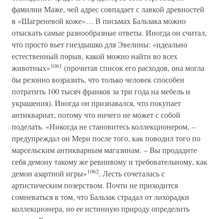
фамилии Маже, чей адрес совпадает с лавкой древностей
в «Шагреневой коже»… В письмах Бальзака можно
отыскать самые разнообразные ответы. Иногда он считал,
что просто вьет гнездышко для Эвелины: «идеально
естественный порыв, какой можно найти во всех
1061
животных»
(прочитав список его расходов, она могла
бы резонно возразить, что только человек способен
потратить 100 тысяч франков за три года на мебель и
украшения). Иногда он признавался, что покупает
антиквариат, потому что ничего не может с собой
поделать. «Никогда не становитесь коллекционером, –
предупреждал он Мери после того, как поводил того по
марсельским антикварным магазинам. – Вы продадите
себя демону такому же ревнивому и требовательному, как
1062
демон азартной игры»
. Лесть сочеталась с
артистическим позерством. Почти не приходится
сомневаться в том, что Бальзак страдал от лихорадки
коллекционера, но ее истинную природу определить