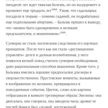
пятьдесят лет ждет тяжелая болезнь, но он выздоровеет и
1068
проживет еще тридцать лет
. Узнав, что гадальщика
посадили в тюрьму – помимо гаданий, он подрабатывал
еще подпольными абортами, – Бальзак пришел к выводу,
что «можно быть одновременно и великим
1069
предсказателем, и мошенником»
.
Суеверие не стало логическим следствием его научных
принципов. После того как им стали «дистанционно
управлять» долги и далекая возлюбленная, у него
появился веский повод считать суеверия необходимым,
даже рациональным способом мышления. Кроме того, у
Бальзака имелись хорошие предпосылки для веры в
сверхъестественное. Прустовские моменты, вызываемые
в воображении по желанию, превращались в
повседневные события. Цветок, слово или картина
отбрасывали в комнате трехмерные образы Эвелины: она
двигалась, она говорила, она заводила часы; аромат ее
писчей бумаги был «лодкой, нагруженной