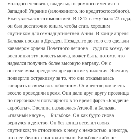
молодого человека, владельца огромного имения на
Западной Украине (заложенного, но кредитоспособного).
Ежи увлекался энтомологией. В 1845 г. ему было 22 года;
он был достаточно юным, чтобы стать хорошим
спутником для семнадцатилетней Анны. В конце апреля
Бальзак поехал в Дрезден. Незадолго до того его сделали
кавалером ордена Почетного легиона – судя по всему, он
воспринял эту почесть молча, может быть, потому, что
надеялся получить более высокую награду. Он с
оптимизмом преодолел дрезденские унижения: Эвелину
подвергли остракизму за то, что она отказывалась
говорить о своем возлюбленном. Они вчетвером очень
весело проводили время. Они дали друг другу прозвища
по персонажам популярного в то время фарса «Бродячие
акробаты». Эвелина называлась Аталой, а Бальзак,
«главный клоун», – Бильбоке. Он как будто снова
вернулся в детство. Он без конца веселил своих
спутников; те относились к нему с нежностью, а иногда,
что неизбежно, снисходительно: Бильбоке либо не