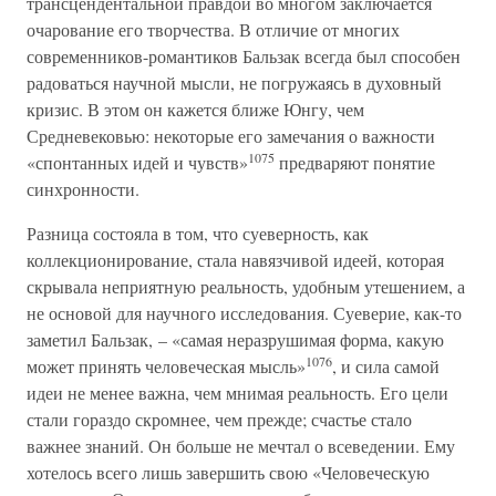
трансцендентальной правдой во многом заключается
очарование его творчества. В отличие от многих
современников-романтиков Бальзак всегда был способен
радоваться научной мысли, не погружаясь в духовный
кризис. В этом он кажется ближе Юнгу, чем
Средневековью: некоторые его замечания о важности
1075
«спонтанных идей и чувств»
предваряют понятие
синхронности.
Разница состояла в том, что суеверность, как
коллекционирование, стала навязчивой идеей, которая
скрывала неприятную реальность, удобным утешением, а
не основой для научного исследования. Суеверие, как-то
заметил Бальзак, – «самая неразрушимая форма, какую
1076
может принять человеческая мысль»
, и сила самой
идеи не менее важна, чем мнимая реальность. Его цели
стали гораздо скромнее, чем прежде; счастье стало
важнее знаний. Он больше не мечтал о всеведении. Ему
хотелось всего лишь завершить свою «Человеческую