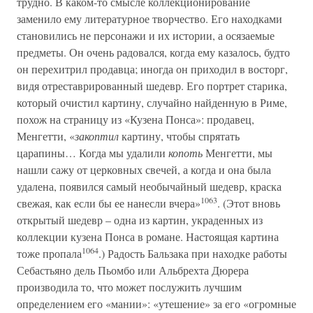
трудно. В каком-то смысле коллекционирование
заменило ему литературное творчество. Его находками
становились не персонажи и их истории, а осязаемые
предметы. Он очень радовался, когда ему казалось, будто
он перехитрил продавца; иногда он приходил в восторг,
видя отреставрированный шедевр. Его портрет старика,
который очистил картину, случайно найденную в Риме,
похож на страницу из «Кузена Понса»: продавец,
Менгетти, «
закоптил
картину, чтобы спрятать
царапины… Когда мы удалили
копоть
Менгетти, мы
нашли сажу от церковных свечей, а когда и она была
удалена, появился самый необычайный шедевр, краска
1063
свежая, как если бы ее нанесли вчера»
. (Этот вновь
открытый шедевр – одна из картин, украденных из
коллекции кузена Понса в романе. Настоящая картина
1064
тоже пропала
.) Радость Бальзака при находке работы
Себастьяно дель Пьомбо или Альбрехта Дюрера
производила то, что может послужить лучшим
определением его «мании»: «утешение» за его «огромные