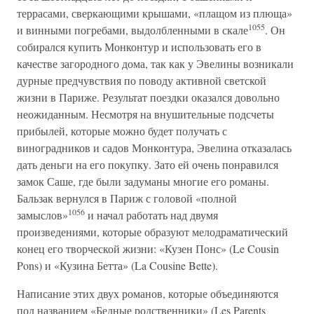
террасами, сверкающими крышами, «плащом из плюща»
1055
и винными погребами, выдолбленными в скале
. Он
собирался купить Монконтур и использовать его в
качестве загородного дома, так как у Эвелины возникали
дурные предчувствия по поводу активной светской
жизни в Париже. Результат поездки оказался довольно
неожиданным. Несмотря на внушительные подсчеты
прибылей, которые можно будет получать с
виноградников и садов Монконтура, Эвелина отказалась
дать деньги на его покупку. Зато ей очень понравился
замок Саше, где были задуманы многие его романы.
Бальзак вернулся в Париж с головой «полной
1056
замыслов»
и начал работать над двумя
произведениями, которые образуют мелодраматический
конец его творческой жизни: «Кузен Понс» (Le Cousin
Pons) и «Кузина Бетта» (La Cousine Bette).
Написание этих двух романов, которые объединяются
под названием «Бедные родственники» (Les Parents