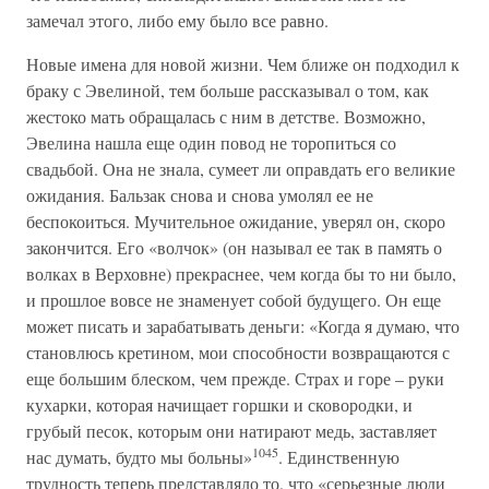
замечал этого, либо ему было все равно.
Новые имена для новой жизни. Чем ближе он подходил к
браку с Эвелиной, тем больше рассказывал о том, как
жестоко мать обращалась с ним в детстве. Возможно,
Эвелина нашла еще один повод не торопиться со
свадьбой. Она не знала, сумеет ли оправдать его великие
ожидания. Бальзак снова и снова умолял ее не
беспокоиться. Мучительное ожидание, уверял он, скоро
закончится. Его «волчок» (он называл ее так в память о
волках в Верховне) прекраснее, чем когда бы то ни было,
и прошлое вовсе не знаменует собой будущего. Он еще
может писать и зарабатывать деньги: «Когда я думаю, что
становлюсь кретином, мои способности возвращаются с
еще большим блеском, чем прежде. Страх и горе – руки
кухарки, которая начищает горшки и сковородки, и
грубый песок, которым они натирают медь, заставляет
1045
нас думать, будто мы больны»
. Единственную
трудность теперь представляло то, что «серьезные люди