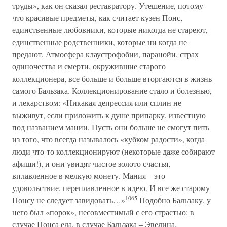
труды», как он сказал реставратору. Утешение, потому
что красивые предметы, как считает кузен Понс,
единственные любовники, которые никогда не стареют,
единственные родственники, которые ни когда не
предают. Атмосфера клаустрофобии, паранойи, страх
одиночества и смерти, окружившие старого
коллекционера, все больше и больше вторгаются в жизнь
самого Бальзака. Коллекционирование стало и болезнью,
и лекарством: «Никакая депрессия или сплин не
выживут, если приложить к душе припарку, известную
под названием мании. Пусть они больше не смогут пить
из того, что всегда называлось «кубком радости», когда
люди что-то коллекционируют (некоторые даже собирают
афиши!), и они увидят чистое золото счастья,
вплавленное в мелкую монету. Мания – это
удовольствие, переплавленное в идею. И все же старому
1065
Понсу не следует завидовать…»
Подобно Бальзаку, у
него был «порок», несовместимый с его страстью: в
случае Понса еда, в случае Бальзака – Эвелина.