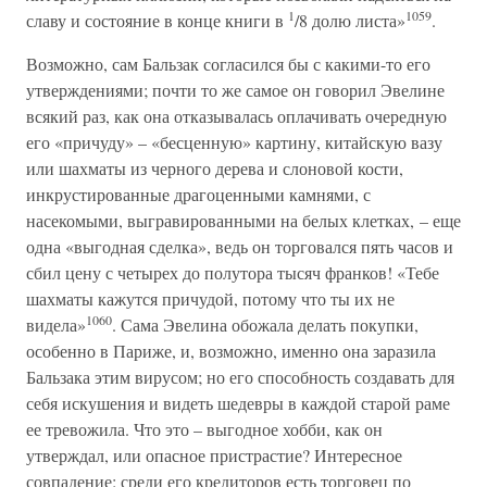
1
1059
славу и состояние в конце книги в
/8 долю листа»
.
Возможно, сам Бальзак согласился бы с какими-то его
утверждениями; почти то же самое он говорил Эвелине
всякий раз, как она отказывалась оплачивать очередную
его «причуду» – «бесценную» картину, китайскую вазу
или шахматы из черного дерева и слоновой кости,
инкрустированные драгоценными камнями, с
насекомыми, выгравированными на белых клетках, – еще
одна «выгодная сделка», ведь он торговался пять часов и
сбил цену с четырех до полутора тысяч франков! «Тебе
шахматы кажутся причудой, потому что ты их не
1060
видела»
. Сама Эвелина обожала делать покупки,
особенно в Париже, и, возможно, именно она заразила
Бальзака этим вирусом; но его способность создавать для
себя искушения и видеть шедевры в каждой старой раме
ее тревожила. Что это – выгодное хобби, как он
утверждал, или опасное пристрастие? Интересное
совпадение: среди его кредиторов есть торговец по