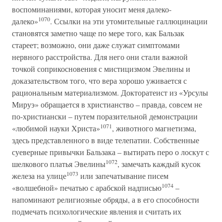
воспоминаниями, которая уносит меня далеко-
1070
далеко»
. Ссылки на эти утомительные галлюцинации
становятся заметно чаще по мере того, как Бальзак
стареет; возможно, они даже служат симптомами
нервного расстройства. Для него они стали важной
точкой соприкосновения с мистицизмом Эвелины и
доказательством того, что вера хорошо уживается с
рациональным материализмом. Докторатеист из «Урсулы
Мируэ» обращается в христианство – правда, совсем не
по-христиански – путем поразительной демонстрации
1071
«любимой науки Христа»
, животного магнетизма,
здесь представленного в виде телепатии. Собственные
суеверные привычки Бальзака – вытирать перо о лоскут с
1072
шелкового платья Эвелины
, замечать каждый кусок
1073
железа на улице
или запечатывание писем
1074
«волшебной» печатью с арабской надписью
–
напоминают религиозные обряды, а в его способности
подмечать психологические явления и считать их