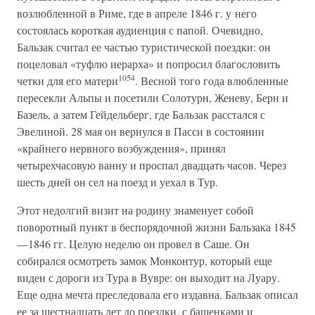
возлюбленной в Риме, где в апреле 1846 г. у него
состоялась короткая аудиенция с папой. Очевидно,
Бальзак считал ее частью туристической поездки: он
поцеловал «туфлю иерарха» и попросил благословить
1054
четки для его матери
. Весной того года влюбленные
пересекли Альпы и посетили Солотурн, Женеву, Берн и
Базель, а затем Гейдельберг, где Бальзак расстался с
Эвелиной. 28 мая он вернулся в Пасси в состоянии
«крайнего нервного возбуждения», принял
четырехчасовую ванну и проспал двадцать часов. Через
шесть дней он сел на поезд и уехал в Тур.
Этот недолгий визит на родину знаменует собой
поворотный пункт в беспорядочной жизни Бальзака 1845
—1846 гг. Целую неделю он провел в Саше. Он
собирался осмотреть замок Монконтур, который еще
виден с дороги из Тура в Вувре: он выходит на Луару.
Еще одна мечта преследовала его издавна. Бальзак описал
ее за шестнадцать лет до поездки, с башенками и