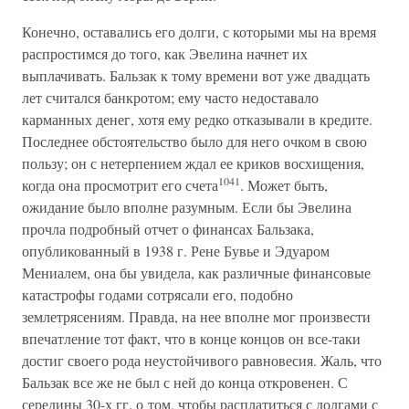
Конечно, оставались его долги, с которыми мы на время
распростимся до того, как Эвелина начнет их
выплачивать. Бальзак к тому времени вот уже двадцать
лет считался банкротом; ему часто недоставало
карманных денег, хотя ему редко отказывали в кредите.
Последнее обстоятельство было для него очком в свою
пользу; он с нетерпением ждал ее криков восхищения,
1041
когда она просмотрит его счета
. Может быть,
ожидание было вполне разумным. Если бы Эвелина
прочла подробный отчет о финансах Бальзака,
опубликованный в 1938 г. Рене Бувье и Эдуаром
Мениалем, она бы увидела, как различные финансовые
катастрофы годами сотрясали его, подобно
землетрясениям. Правда, на нее вполне мог произвести
впечатление тот факт, что в конце концов он все-таки
достиг своего рода неустойчивого равновесия. Жаль, что
Бальзак все же не был с ней до конца откровенен. С
середины 30-х гг. о том, чтобы расплатиться с долгами с