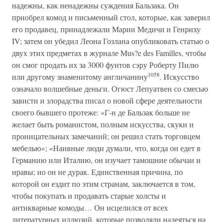
надежны, как ненадежны суждения Бальзака. Он
приобрел комод и письменный стол, которые, как заверил
его продавец, принадлежали Марии Медичи и Генриху
IV; затем он убедил Леона Гозлана опубликовать статью о
двух этих предметах в журнале Mus?e des Familles, чтобы
он смог продать их за 3000 фунтов сэру Роберту Пилю
1058
или другому знаменитому англичанину
. Искусство
означало волшебные деньги. Огюст Лепуатвен со смесью
зависти и злорадства писал о новой сфере деятельности
своего бывшего протеже: «Г-н де Бальзак больше не
желает быть романистом, полным искусства, скуки и
проницательных замечаний; он решил стать торговцем
мебелью»; «Наивные люди думали, что, когда он едет в
Германию или Италию, он изучает тамошние обычаи и
нравы; но он не дурак. Единственная причина, по
которой он ездит по этим странам, заключается в том,
чтобы покупать и продавать старые холсты и
антикварные комоды… Он исцелился от всех
литературных иллюзий, которые позволяли надеяться на