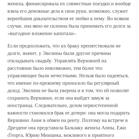
жениха, финансировала их совместные поездки и вообще
взяла его денежные дела в свои руки, возможно, служит
вернейшим доказательством ее любви к нему. Во всяком
случае, она явно не склонна была принимать его долги за
«выгодное вложение капитала».
Если предположить, что их браку препятствовали не
долги, значит, у Эвелины были другие причины
откладывать свадьбу. Управлять Верховней на
расстоянии было невозможно, тем более что
управляющие были нечестными. Нельзя было надеяться,
что имение по-прежнему приносило бы регулярный
доход. Эвелина не была уверена и в том, что ей позволят
сохранить Верховню, если она выйдет замуж за
иностранца. Следовательно, делом первостепенной
важности становился брак ее дочери: она могла подарить
Верховню Анне в обмен на ренту. Поэтому на встрече в
Дрездене она представила Бальзаку жениха Анны, Ежи
(Георга, Юрия) Мнишека, вежливого и приятного