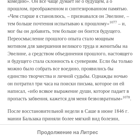
комедию». Он все чаще думает не о будущем, а о
прошлом, преображенном и синтезированном памятью.
«Чем старше я становлюсь, – признавался он Эвелине, –
1077
тем больше почтения испытываю к прошлому»
– и,
мог бы он добавить, тем больше он боится будущего.
Переосмысление прошлого опыта стало мощным
мотивом для завершения великого труда и женитьбы на
Эвелине, а средством объединения прошлого, настоящего
и будущего стала склонность к суевериям. Если бы только
можно было собрать все воедино, проявились бы
единство творчества и личной судьбы. Однажды ночью
он потратил три часа на поиски письма, которое он ей
написал, «ибо всякое выражение души, которое падает в
1078
пропасть забвения, кажется для меня безвозвратным»
.
После восстановительной недели в Саше в июне 1846 г.
мании Бальзака приняли более мягкий вид болезни,
которой вскоре предстоит исцелиться браком. В июне он
Продолжение на Литрес
начал повесть под названием «Паразит» (Le Parasite),