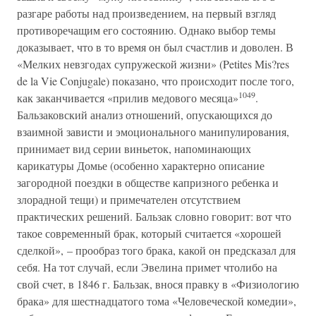
разгаре работы над произведением, на первый взгляд
противоречащим его состоянию. Однако выбор темы
доказывает, что в то время он был счастлив и доволен. В
«Мелких невзгодах супружеской жизни» (Petites Mis?res
de la Vie Conjugale) показано, что происходит после того,
1049
как заканчивается «прилив медового месяца»
.
Бальзаковский анализ отношений, опускающихся до
взаимной зависти и эмоционального манипулирования,
принимает вид серии виньеток, напоминающих
карикатуры Домье (особенно характерно описание
загородной поездки в обществе капризного ребенка и
злорадной тещи) и примечателен отсутствием
практических решений. Бальзак словно говорит: вот что
такое современный брак, который считается «хорошей
сделкой», – прообраз того брака, какой он предсказал для
себя. На тот случай, если Эвелина примет чтолибо на
свой счет, в 1846 г. Бальзак, внося правку в «Физиологию
брака» для шестнадцатого тома «Человеческой комедии»,