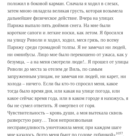
положил в боковой карман. Сначала я ходил в слезах,
затем мною овладела великая грусть, которая возымела
дальнейшее физическое действие. Вчера на улицах
Парижа выпало пять дюймов снега. На мне были
короткие сапоги и легкие носки, как летом. Я бросился
на улицу Риволи и ходил, ходил, меся грязь, по всему
Парижу среди громадной толпы. Я не замечал ни людей,
ни омнибусы. Лицо мое было перекошено от ужаса, как у
безумца, – а на меня смотрели люди!.. Я прошел от улицы
Риволи до места за отелем де Виль, по самым
запруженным улицам, не замечая ни людей, ни карет, ни
холода – ничего. Если бы кто-то спросил меня, какое
тогда было время дня, или какая на улице погода, или
какое сейчас время года, или в каком городе я нахожусь, я
бы не сумел ответить. Я омертвел от горя.
Чувствительность – кровь души, а моя вытекала сквозь
разверстую рану… Твоя непроизвольная
несправедливость уничтожила меня; при каждом шаге
1057
мне казалось, будто меня бьют по голове дубинкой»
.