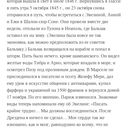
которая вышла в свет в июле 1846 г. Вернувшись в Пасси
в пять утра 5 октября 1845 г., он 23 октября снова
отправился в путь, чтобы встретиться с Эвелиной, Анной
и Ежи в Шалон-сюр-Соне. Они провели вместе две
недели, отплыли из Тулона в Неаполь, где Бальзак
оставил их на зиму. (Эвелина была вовсе не так
экономна, как можно предположить из ее советов
Бальзаку.) Бальзак возвращался на корабле и попал в
шторм. Пить было нечего, кроме шампанского. Он видел
желтые воды Тибра и Арно, которые впадали в море, и
осмотрел Пизу под проливным дождем. В Марселе он
присоединился к писателю и поэту Жозефу Мери, дал
ему урок в искусстве общения с антикварами, купил
фарфора и украшений на 1500 франков и вернулся домой
17 ноября. По его мнению, Париж изменился. Знакомые
виды теперь напоминали ему об Эвелине: «Писать
крайне трудно… Мы должны воссоединиться. После
Дрездена я ничего не сделал… Мое сердце так же
изношено, как и мозг, равнодушно ко всему, что не