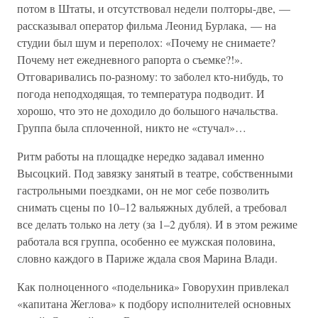
потом в Штаты, и отсутствовал недели полторы-две, —
рассказывал оператор фильма Леонид Бурлака, — на
студии был шум и переполох: «Почему не снимаете?
Почему нет ежедневного рапорта о съемке?!».
Отговаривались по-разному: то заболел кто-нибудь, то
погода неподходящая, то температура подводит. И
хорошо, что это не доходило до большого начальства.
Группа была сплоченной, никто не «стучал»…
Ритм работы на площадке нередко задавал именно
Высоцкий. Под завязку занятый в театре, собственными
гастрольными поездками, он не мог себе позволить
снимать сцены по 10–12 вальяжных дублей, а требовал
все делать только на лету (за 1–2 дубля). И в этом режиме
работала вся группа, особенно ее мужская половина,
словно каждого в Париже ждала своя Марина Влади.
Как полноценного «подельника» Говорухин привлекал
«капитана Жеглова» к подбору исполнителей основных