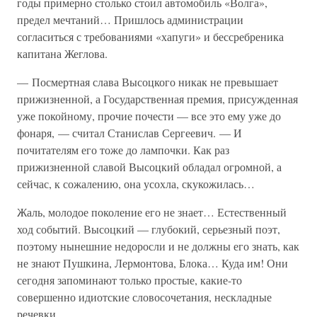
годы примерно столько стоил автомобиль «Волга»,
предел мечтаний… Пришлось администрации
согласиться с требованиями «хапуги» и бессребреника
капитана Жеглова.
— Посмертная слава Высоцкого никак не превышает
прижизненной, а Государственная премия, присужденная
уже покойному, прочие почести — все это ему уже до
фонаря, — считал Станислав Сергеевич. — И
почитателям его тоже до лампочки. Как раз
прижизненной славой Высоцкий обладал огромной, а
сейчас, к сожалению, она усохла, скукожилась…
Жаль, молодое поколение его не знает… Естественный
ход событий. Высоцкий — глубокий, серьезный поэт,
поэтому нынешние недоросли и не должны его знать, как
не знают Пушкина, Лермонтова, Блока… Куда им! Они
сегодня запоминают только простые, какие-то
совершенно идиотские словосочетания, нескладные
речевки…