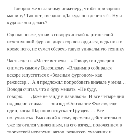
— Говорил же я главному инженеру, чтобы приварили
машину! Так нет, твердил: «Да куда она денется?». Ну и
куда же она делась?..
Однако позже, узнав в говорухинской картине свой
исчезнувший фургон, директор возгордился, ведь никто,
кроме него, не сумел сберечь такую уникальную технику.
Часть сцен в «Месте встречи…» Говорухин доверил
снимать самому Высоцкому: «Владимир собирался
вскоре запуститься с «Зеленым фургоном» как
режиссер… А я предложил попробовать вначале у меня…
Володя считал, что я буду мешать. «Не буду, —
говорю. — Даже не зайду в павильон». И все четыре дня
подряд он снимал — эпизод «Опознание Фокса», еще
один, когда Шарапов отпускает Груздева… Все
получилось». Высоцкий к тому времени действительно
уже тяготился униженным, на его взгляд, положением в
творческой иерархии: автор, режиссер, художник и