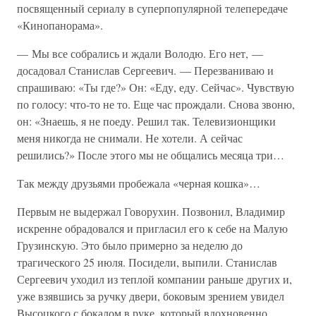
посвященный сериалу в суперпопулярной телепередаче
«Кинопанорама».
— Мы все собрались и ждали Володю. Его нет, —
досадовал Станислав Сергеевич. — Перезваниваю и
спрашиваю: «Ты где?» Он: «Еду, еду. Сейчас». Чувствую
по голосу: что-то не то. Еще час прождали. Снова звоню,
он: «Знаешь, я не поеду. Решил так. Телевизионщики
меня никогда не снимали. Не хотели. А сейчас
решились?» После этого мы не общались месяца три…
Так между друзьями пробежала «черная кошка»…
Первым не выдержал Говорухин. Позвонил, Владимир
искренне обрадовался и пригласил его к себе на Малую
Грузинскую. Это было примерно за неделю до
трагического 25 июля. Посидели, выпили. Станислав
Сергеевич уходил из теплой компании раньше других и,
уже взявшись за ручку двери, боковым зрением увидел
Высоцкого с бокалом в руке, который вдохновенно