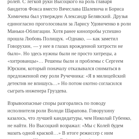
ролей. С легкой руки Высоцкого на роль главаря
бандитов Фокса вместо Вячеслава Шалевича и Бориса
Химичева был утвержден Александр Белявский. Друзья
единогласно проголосовали за Ларису Удовиченко в роли
Маньки-Облигации. Хотя ранее кинопробы успешно
прошла Любовь Полищук. «Однако, — как заметил
Говорухин, — у нее в глазах врожденной хитрости не
было». Но здесь нужны были не просто хитрецы, а
«хитрованцы»… Решены были и проблемы с Сергеем
Юрским, который поначалу отказывался сниматься в
предложенной ему роли Ручечника: «Я в милицейский
детектив не впишусь…» Но потом охотно согласился
сыграть инженера Груздева.
Взрывоопасные споры разгорались по поводу
исполнителя роли Володи Шарапова. Говорухину
казалось, что лучшей кандидатуры, чем Николай Губенко,
не найти. Но Высоцкий возражал: «Мы с Колей будем
мазать одной краской…» В итоге режиссер с ним