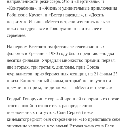
направленности режиссера. Это и «Вертикаль», и
«Контрабанда», и «Жизнь и удивительные приключения
Робинзона Крузо», и «Ветер надежды», и «Десять
негритят». И лишь «Место встречи изменить нельзя»
показало вдруг: все в Говорухине значительнее и
серьезнее.
На первом Всесоюзном фестивале телевизионных
фильмов в Ереване в 1980 году было представлено два
десятка фильмов. Учредили множество премий: первая,
две вторых, три третьих, дипломы, приз Союза
журналистов, приз беременных женщин, на 21 фильм 23
приза. Единственный фильм, который не получил ни
премии, ни приза, ни диплома, — «Место встречи…»
Гордый Говорухин с горькой иронией говорил, что после
этого спокойно относится к распределению
позолоченных статуэток. Сын Сергей (тоже
кинематографист) был откровеннее: «Но представьте себе
ощущение человека в то время! Вторая жена отца Галя