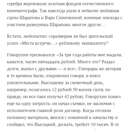
серебра жертвовали золотым фондом отечественного
кинематографа. Так навсегда ушли в небытие любовная
сцена Шарапова и Вари Синичкиной, военные эпизоды с
участием разведчика Шарапова, многое другое…
Кстати, любопытно: соразмерим ли был зрительский
успех «Места встречи…» рублевому эквиваленту?
Говорухин признавался: «За три года работы мне выдали,
кажется, тысяч пятнадцать рублей. Много это? Раздал
долги, выпил с друзьями — и все». Гонорары же актерам
в те времена были, откровенно говоря, и вовсе
унизительными. Высоцкому за съемочный день,
например, полагалось 12 рублей 50 копеек (хотя, по
правде, он все-таки получал 42 рубля). Говорухин пошел
еще на одну хитрость: он начал съемки, не заключив с
исполнителем главной роли договор. Когда отсняли
половину материала, явился с повинной к начальству и
сообщил, что Высоцкий, дескать, требует 10 тысяч. В те