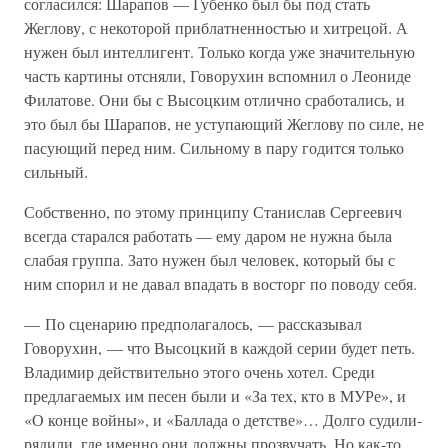
согласился: Шарапов — Губенко был бы под стать
Жеглову, с некоторой приблатненностью и хитрецой. А
нужен был интеллигент. Только когда уже значительную
часть картины отсняли, Говорухин вспомнил о Леониде
Филатове. Они бы с Высоцким отлично сработались, и
это был бы Шарапов, не уступающий Жеглову по силе, не
пасующий перед ним. Сильному в пару годится только
сильный.
Собственно, по этому принципу Станислав Сергеевич
всегда старался работать — ему даром не нужна была
слабая группа. Зато нужен был человек, который бы с
ним спорил и не давал впадать в восторг по поводу себя.
— По сценарию предполагалось, — рассказывал
Говорухин, — что Высоцкий в каждой серии будет петь.
Владимир действительно этого очень хотел. Среди
предлагаемых им песен были и «За тех, кто в МУРе», и
«О конце войны», и «Баллада о детстве»… Долго судили-
рядили, где именно они должны прозвучать. Но как-то