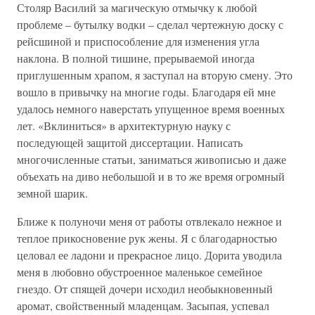
Столяр Василий за магическую отмычку к любой
проблеме – бутылку водки – сделал чертежную доску с
рейсшиной и приспособление для изменения угла
наклона. В полной тишине, прерываемой иногда
приглушенным храпом, я заступал на вторую смену. Это
вошло в привычку на многие годы. Благодаря ей мне
удалось немного наверстать упущенное время военных
лет. «Вклиниться» в архитектурную науку с
последующей защитой диссертации. Написать
многочисленные статьи, заниматься живописью и даже
объехать на диво небольшой и в то же время огромный
земной шарик.
Ближе к полуночи меня от работы отвлекало нежное и
теплое прикосновение рук жены. Я с благодарностью
целовал ее ладони и прекрасное лицо. Дорита уводила
меня в любовно обустроенное маленькое семейное
гнездо. От спящей дочери исходил необыкновенный
аромат, свойственный младенцам. Засыпая, успевал