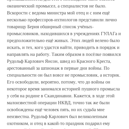
океанический промысел, а специалистов не было.
Вскорости с ведома министра мой отец и с ним ещё
несколько профессоров-ихтиологов представили лично
товарищу Берия обширный список учёных-
промысловиков, находившихся в учреждениях ГУЛАГа и
предположительно ещё живых. Этих людей велено было
искать, и тех, кого удастся найти, приводить в порядок и
направлять на работу. Таким образом в посёлке появился
Рудольф Карлович Янсон, швед из Красного Креста,
арестованный за шпионаж в первые дни войны. По
специальности он был вовсе не промысловик, а историк.
Его освободили, вероятно, потому, что до войны он
некоторое время занимался историей пушного промысла
у себя на родине в Скандинавии. Кажется, в ходе этой
малоизвестной операции НКВД, точно так же были
освобождены ещё человек пять, но их судьба мне
неизвестна. Рудольф Карлович был великолепным
охотником, и отец в какой-то праздник подарил ему