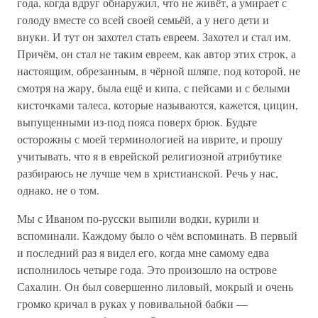
года, когда вдруг обнаружил, что не живёт, а умирает с
голоду вместе со всей своей семьёй, а у него дети и
внуки. И тут он захотел стать евреем. Захотел и стал им.
Причём, он стал не таким евреем, как автор этих строк, а
настоящим, обрезанным, в чёрной шляпе, под которой, не
смотря на жару, была ещё и кипа, с пейсами и с белыми
кисточками талеса, которые называются, кажется, цицин,
выпущенными из-под пояса поверх брюк. Будьте
осторожны с моей терминологией на иврите, и прошу
учитывать, что я в еврейской религиозной атрибутике
разбираюсь не лучше чем в христианской. Речь у нас,
однако, не о том.
Мы с Иваном по-русски выпили водки, курили и
вспоминали. Каждому было о чём вспоминать. В первый
и последний раз я видел его, когда мне самому едва
исполнилось четыре года. Это произошло на острове
Сахалин. Он был совершенно лиловый, мокрый и очень
громко кричал в руках у повивальной бабки —