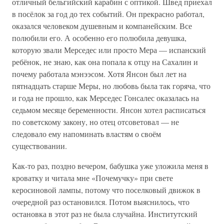
отличный бельгийский карабин с оптикой. Швед приехал
в посёлок за год до тех событий. Он прекрасно работал,
оказался человеком душевным и компанейским. Все
полюбили его. А особенно его полюбила девушка,
которую звали Мерседес или просто Мера — испанский
ребёнок, не знаю, как она попала к отцу на Сахалин и
почему работала мэнээсом. Хотя Янсон был лет на
пятнадцать старше Меры, но любовь была так горяча, что
и года не прошло, как Мерседес Гонсалес оказалась на
седьмом месяце беременности. Янсон хотел расписаться
по советскому закону, но отец отсоветовал — не
следовало ему напоминать властям о своём
существовании.
Как-то раз, поздно вечером, бабушка уже уложила меня в
кроватку и читала мне «Почемучку» при свете
керосиновой лампы, потому что поселковый движок в
очередной раз остановился. Потом выяснилось, что
остановка в этот раз не была случайна. Институтский