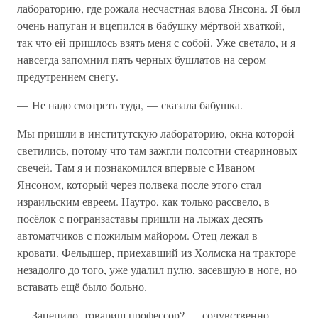
лабораторию, где рожала несчастная вдова Янсона. Я был
очень напуган и вцепился в бабушку мёртвой хваткой,
так что ей пришлось взять меня с собой. Уже светало, и я
навсегда запомнил пять черных бушлатов на сером
предутреннем снегу.
— Не надо смотреть туда, — сказала бабушка.
Мы пришли в институтскую лабораторию, окна которой
светились, потому что там зажгли полсотни стеариновых
свечей. Там я и познакомился впервые с Иваном
Янсоном, который через полвека после этого стал
израильским евреем. Наутро, как только рассвело, в
посёлок с погранзаставы пришли на лыжах десять
автоматчиков с пожилым майором. Отец лежал в
кровати. Фельдшер, приехавший из Холмска на тракторе
незадолго до того, уже удалил пулю, засевшую в ноге, но
вставать ещё было больно.
— Зацепило, товарищ профессор? — сочувственно