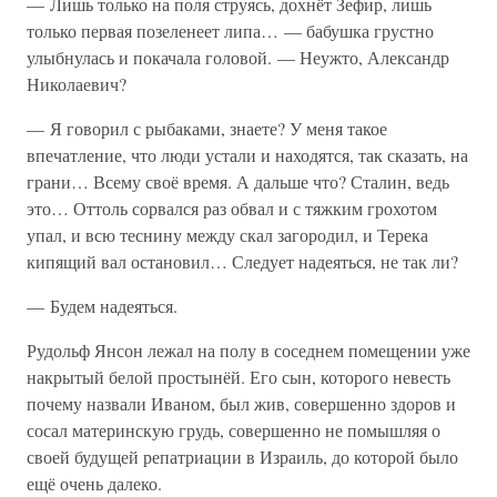
— Лишь только на поля струясь, дохнёт Зефир, лишь
только первая позеленеет липа… — бабушка грустно
улыбнулась и покачала головой. — Неужто, Александр
Николаевич?
— Я говорил с рыбаками, знаете? У меня такое
впечатление, что люди устали и находятся, так сказать, на
грани… Всему своё время. А дальше что? Сталин, ведь
это… Оттоль сорвался раз обвал и с тяжким грохотом
упал, и всю теснину между скал загородил, и Терека
кипящий вал остановил… Следует надеяться, не так ли?
— Будем надеяться.
Рудольф Янсон лежал на полу в соседнем помещении уже
накрытый белой простынёй. Его сын, которого невесть
почему назвали Иваном, был жив, совершенно здоров и
сосал материнскую грудь, совершенно не помышляя о
своей будущей репатриации в Израиль, до которой было
ещё очень далеко.