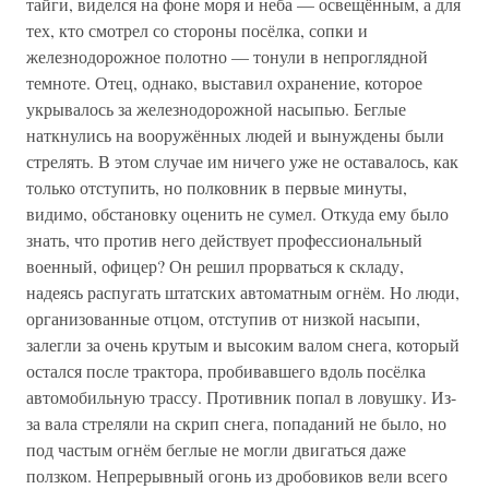
тайги, виделся на фоне моря и неба — освещённым, а для
тех, кто смотрел со стороны посёлка, сопки и
железнодорожное полотно — тонули в непроглядной
темноте. Отец, однако, выставил охранение, которое
укрывалось за железнодорожной насыпью. Беглые
наткнулись на вооружённых людей и вынуждены были
стрелять. В этом случае им ничего уже не оставалось, как
только отступить, но полковник в первые минуты,
видимо, обстановку оценить не сумел. Откуда ему было
знать, что против него действует профессиональный
военный, офицер? Он решил прорваться к складу,
надеясь распугать штатских автоматным огнём. Но люди,
организованные отцом, отступив от низкой насыпи,
залегли за очень крутым и высоким валом снега, который
остался после трактора, пробивавшего вдоль посёлка
автомобильную трассу. Противник попал в ловушку. Из-
за вала стреляли на скрип снега, попаданий не было, но
под частым огнём беглые не могли двигаться даже
ползком. Непрерывный огонь из дробовиков вели всего