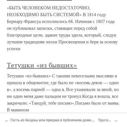
«БЫТЬ ЧЕЛОВЕКОМ НЕДОСТАТОЧНО,
НЕОБХОДИМО БЫТЬ СИСТЕМОЙ» В 1814 году
Бернару-Франсуа исполнилось 68. Начиная с 1807 года
он публиковал записки, ставящие перед собой
благородные цели, эдакие труды эдила, который, следуя
лучшим традициям эпохи Просвещения и беря за основу
успехи
Тетушки «из бывших»
Тетушки «из бывших» С такими невеселыми мыслями я
пришла в общежитие, где было не «восемь девок — один
я», а восемь парней — одна я. Все ухаживали за мной, но
ни один меня даже пальцем не тронул.Когда я вошла, все
закричали: «Танцуй, тебе письмо».Письмо было от мамы.
В мамином
←
→
Гость из бездны или призрак в публичном доме (начало)
Трусость
Глава двадцать пятая Новые