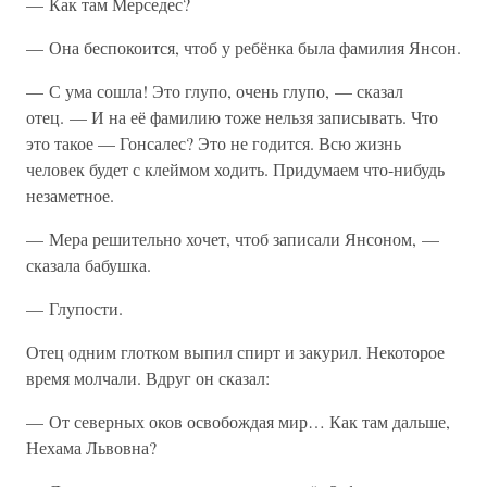
— Как там Мерседес?
— Она беспокоится, чтоб у ребёнка была фамилия Янсон.
— С ума сошла! Это глупо, очень глупо, — сказал
отец. — И на её фамилию тоже нельзя записывать. Что
это такое — Гонсалес? Это не годится. Всю жизнь
человек будет с клеймом ходить. Придумаем что-нибудь
незаметное.
— Мера решительно хочет, чтоб записали Янсоном, —
сказала бабушка.
— Глупости.
Отец одним глотком выпил спирт и закурил. Некоторое
время молчали. Вдруг он сказал:
— От северных оков освобождая мир… Как там дальше,
Нехама Львовна?