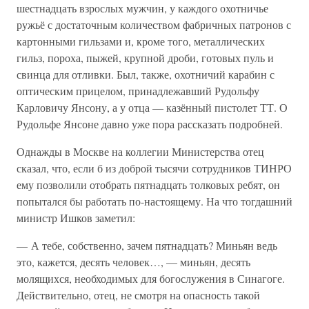
шестнадцать взрослых мужчин, у каждого охотничье
ружьё с достаточным количеством фабричных патронов с
картонными гильзами и, кроме того, металлических
гильз, пороха, пыжей, крупной дроби, готовых пуль и
свинца для отливки. Был, также, охотничий карабин с
оптическим прицелом, принадлежавший Рудольфу
Карловичу Янсону, а у отца — казённый пистолет ТТ. О
Рудольфе Янсоне давно уже пора рассказать подробней.
Однажды в Москве на коллегии Министерства отец
сказал, что, если б из доброй тысячи сотрудников ТИНРО
ему позволили отобрать пятнадцать толковых ребят, он
попытался бы работать по-настоящему. На что тогдашний
министр Ишков заметил:
— А тебе, собственно, зачем пятнадцать? Миньян ведь
это, кажется, десять человек…, — миньян, десять
молящихся, необходимых для богослужения в Синагоге.
Действительно, отец, не смотря на опасность такой