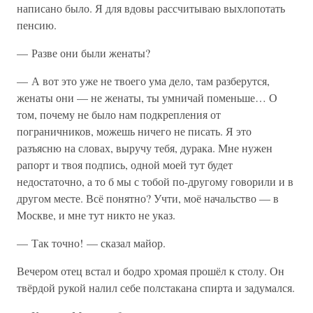
написано было. Я для вдовы рассчитываю выхлопотать
пенсию.
— Разве они были женаты?
— А вот это уже не твоего ума дело, там разберутся,
женаты они — не женаты, ты умничай поменьше… О
том, почему не было нам подкрепления от
пограничников, можешь ничего не писать. Я это
разъясню на словах, выручу тебя, дурака. Мне нужен
рапорт и твоя подпись, одной моей тут будет
недостаточно, а то б мы с тобой по-другому говорили и в
другом месте. Всё понятно? Учти, моё начальство — в
Москве, и мне тут никто не указ.
— Так точно! — сказал майор.
Вечером отец встал и бодро хромая прошёл к столу. Он
твёрдой рукой налил себе полстакана спирта и задумался.