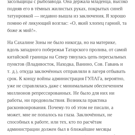
засольщицы с рыбозавода. Она держала младенца, высоко
подняв его в тёмных жилистых руках, покрытых синей
татуировкой — недавно вышла из заключения, Я хорошо
помню её ликующий возглас: «О, який хлопец гарний, та
боже ж мий!».
На Сахалине Зоны не было никогда, но на материке,
вдоль западного побережья Татарского пролива, от самой
китайской границы на Север тянулась цепь пересыльных
пунктов (Владивосток, Находка, Ванино, Сов. Гавань и
т. д.), откуда заключённых отправляли в лагеря отбывать
срок. К концу войны администрация ГУЛАГа, вероятно,
уже не справлялась даже с минимальным обеспечением
миллионов репрессированных. Не было для них ни
работы, ни продовольствия. Возникла практика
расконвоирования. Почему-то об этом не писали, а
может, мне не попалось на глаза. Заключённых, не
способных к работе, или тех, кто по расчётам
администрации должен был в ближайшие месяцы