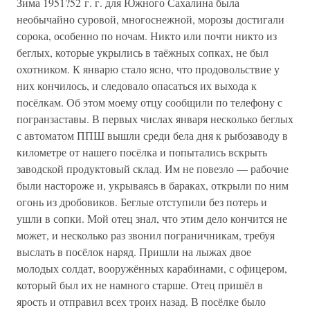
Зима 1951?52 г. г. для Южного Сахалина была
необычайно суровой, многоснежной, морозы достигали
сорока, особенно по ночам. Никто или почти никто из
беглых, которые укрылись в таёжных сопках, не был
охотником. К январю стало ясно, что продовольствие у
них кончилось, и следовало опасаться их выхода к
посёлкам. Об этом моему отцу сообщили по телефону с
погранзаставы. В первых числах января несколько беглых
с автоматом ППШ вышли среди бела дня к рыбозаводу в
километре от нашего посёлка и попытались вскрыть
заводской продуктовый склад. Им не повезло — рабочие
были настороже и, укрываясь в бараках, открыли по ним
огонь из дробовиков. Беглые отступили без потерь и
ушли в сопки. Мой отец знал, что этим дело кончится не
может, и несколько раз звонил пограничникам, требуя
выслать в посёлок наряд. Пришли на лыжах двое
молодых солдат, вооружённых карабинами, с офицером,
который был их не намного старше. Отец пришёл в
ярость и отправил всех троих назад. В посёлке было