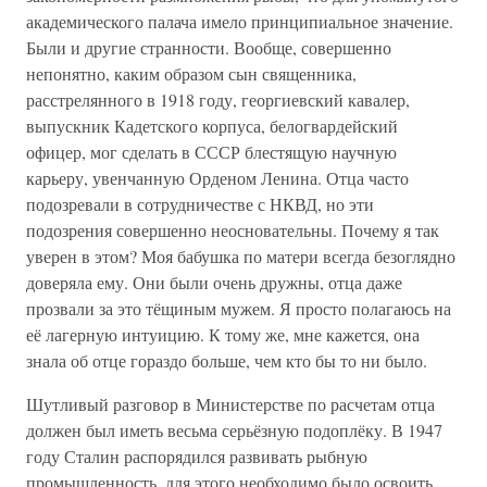
академического палача имело принципиальное значение.
Были и другие странности. Вообще, совершенно
непонятно, каким образом сын священника,
расстрелянного в 1918 году, георгиевский кавалер,
выпускник Кадетского корпуса, белогвардейский
офицер, мог сделать в СССР блестящую научную
карьеру, увенчанную Орденом Ленина. Отца часто
подозревали в сотрудничестве с НКВД, но эти
подозрения совершенно неосновательны. Почему я так
уверен в этом? Моя бабушка по матери всегда безоглядно
доверяла ему. Они были очень дружны, отца даже
прозвали за это тёщиным мужем. Я просто полагаюсь на
её лагерную интуицию. К тому же, мне кажется, она
знала об отце гораздо больше, чем кто бы то ни было.
Шутливый разговор в Министерстве по расчетам отца
должен был иметь весьма серьёзную подоплёку. В 1947
году Сталин распорядился развивать рыбную
промышленность, для этого необходимо было освоить