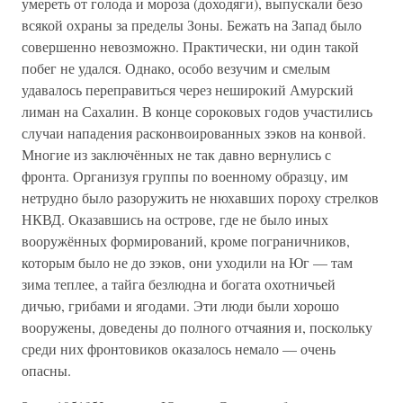
умереть от голода и мороза (доходяги), выпускали безо
всякой охраны за пределы Зоны. Бежать на Запад было
совершенно невозможно. Практически, ни один такой
побег не удался. Однако, особо везучим и смелым
удавалось переправиться через неширокий Амурский
лиман на Сахалин. В конце сороковых годов участились
случаи нападения расконвоированных зэков на конвой.
Многие из заключённых не так давно вернулись с
фронта. Организуя группы по военному образцу, им
нетрудно было разоружить не нюхавших пороху стрелков
НКВД. Оказавшись на острове, где не было иных
вооружённых формирований, кроме пограничников,
которым было не до зэков, они уходили на Юг — там
зима теплее, а тайга безлюдна и богата охотничьей
дичью, грибами и ягодами. Эти люди были хорошо
вооружены, доведены до полного отчаяния и, поскольку
среди них фронтовиков оказалось немало — очень
опасны.