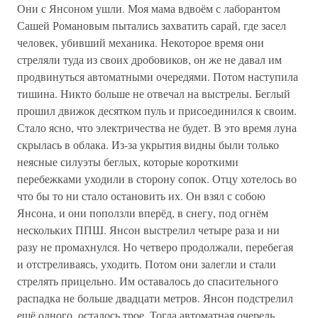
Они с Янсоном ушли. Моя мама вдвоём с лаборантом
Сашей Романовым пытались захватить сарай, где засел
человек, убивший механика. Некоторое время они
стреляли туда из своих дробовиков, он же не давал им
продвинуться автоматными очередями. Потом наступила
тишина. Никто больше не отвечал на выстрелы. Беглый
прошил движок десятком пуль и присоединился к своим.
Стало ясно, что электричества не будет. В это время луна
скрылась в облака. Из-за укрытия видны были только
неясные силуэты беглых, которые короткими
перебежками уходили в сторону сопок. Отцу хотелось во
что бы то ни стало остановить их. Он взял с собою
Янсона, и они поползли вперёд, в снегу, под огнём
нескольких ППШ. Янсон выстрелил четыре раза и ни
разу не промахнулся. Но четверо продолжали, перебегая
и отстреливаясь, уходить. Потом они залегли и стали
стрелять прицельно. Им оставалось до спасительного
распадка не больше двадцати метров. Янсон подстрелил
ещё одного, осталось трое. Тогда автоматная очередь