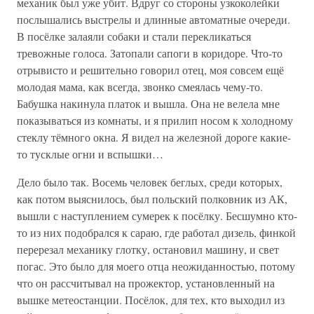
механик был уже убит. Вдруг со стороны узкоколейки
послышались выстрелы и длинные автоматные очереди.
В посёлке залаяли собаки и стали перекликаться
тревожные голоса. Затопали сапоги в коридоре. Что-то
отрывисто и решительно говорил отец, моя совсем ещё
молодая мама, как всегда, звонко смеялась чему-то.
Бабушка накинула платок и вышла. Она не велела мне
показываться из комнаты, и я прилип носом к холодному
стеклу тёмного окна. Я видел на железной дороге какие-
то тусклые огни и вспышки…
Дело было так. Восемь человек беглых, среди которых,
как потом выяснилось, был польский полковник из АК,
вышли с наступлением сумерек к посёлку. Бесшумно кто-
то из них подобрался к сараю, где работал дизель, финкой
перерезал механику глотку, остановил машину, и свет
погас. Это было для моего отца неожиданностью, потому
что он рассчитывал на прожектор, установленный на
вышке метеостанции. Посёлок, для тех, кто выходил из