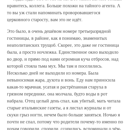
нравитесь, коллега. Больше похожи на тайного агента. А
то вы уж стали напоминать проворовавшегося
церковного старосту, вам это не идёт.
Это было, в очень дешёвом номере третьеразрядной
гостиницы, в районе, как я понимаю, знаменитых
неаполитанских трущоб. Скорее, это даже не гостиница
была, а просто ночлежка. Единственное окно выходило
во двор, и прямо под нами огромная куча отбросов, над
которой стояла тьма мух. Мы там и поселились.
Несколько дней не выходили из номера. Была
невыносимая жара, духота и вонь. Еду нам приносила
какая-то мрачная, усатая и растрёпанная старуха в
грязном переднике, она молчала, будто воды в рот
набрала. Отец целый день спал, как убитый, мать читала
старые итальянские газеты, а я листал журналы и от
скуки грыз ногти, нечем было больше заняться. Ночью я
почти не спал, потому что родители почему-то именно по
ночам говорили, спорили, ссорились, вспоминали о чём-