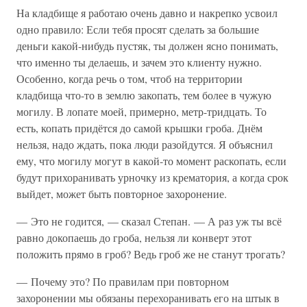
На кладбище я работаю очень давно и накрепко усвоил
одно правило: Если тебя просят сделать за большие
деньги какой-нибудь пустяк, ты должен ясно понимать,
что именно ты делаешь, и зачем это клиенту нужно.
Особенно, когда речь о том, чтоб на территории
кладбища что-то в землю закопать, тем более в чужую
могилу. В лопате моей, примерно, метр-тридцать. То
есть, копать придётся до самой крышки гроба. Днём
нельзя, надо ждать, пока люди разойдутся. Я объяснил
ему, что могилу могут в какой-то момент раскопать, если
будут прихоранивать урночку из крематория, а когда срок
выйдет, может быть повторное захоронение.
— Это не годится, — сказал Степан. — А раз уж ты всё
равно докопаешь до гроба, нельзя ли конверт этот
положить прямо в гроб? Ведь гроб же не станут трогать?
— Почему это? По правилам при повторном
захоронении мы обязаны перехоранивать его на штык в