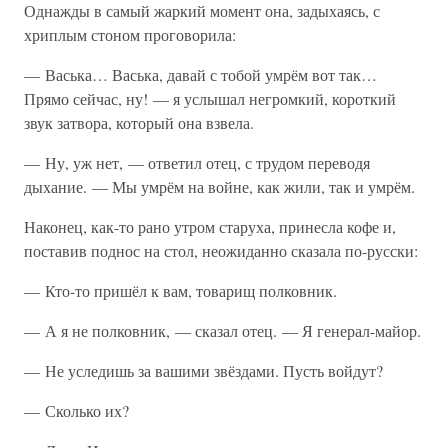
Однажды в самый жаркий момент она, задыхаясь, с
хриплым стоном проговорила:
— Васька… Васька, давай с тобой умрём вот так…
Прямо сейчас, ну! — я услышал негромкий, короткий
звук затвора, который она взвела.
— Ну, уж нет, — ответил отец, с трудом переводя
дыхание. — Мы умрём на войне, как жили, так и умрём.
Наконец, как-то рано утром старуха, принесла кофе и,
поставив поднос на стол, неожиданно сказала по-русски:
— Кто-то пришёл к вам, товарищ полковник.
— А я не полковник, — сказал отец. — Я генерал-майор.
— Не уследишь за вашими звёздами. Пусть войдут?
— Сколько их?