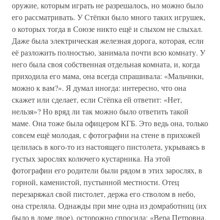
оружие, которым играть не разрешалось, но можно было
его рассматривать. У Стёпки было много таких игрушек,
о которых тогда в Союзе никто ещё и слыхом не слыхал.
Даже была электрическая железная дорога, которая, если
её разложить полностью, занимала почти всю комнату. У
него была своя собственная отдельная комната, и, когда
приходила его мама, она всегда спрашивала: «Мальчики,
можно к вам?». Я думал иногда: интересно, что она
скажет или сделает, если Стёпка ей ответит: «Нет,
нельзя»? Но вряд ли так можно было ответить такой
маме. Она тоже была офицером КГБ. Это ведь она, только
совсем ещё молодая, с фотографии на стене в прихожей
целилась в кого-то из настоящего пистолета, укрываясь в
густых зарослях колючего кустарника. На этой
фотографии его родители были рядом в этих зарослях, в
горной, каменистой, пустынной местности. Отец
перезаряжал свой пистолет, держа его стволом в небо,
она стреляла. Однажды при мне одна из домработниц (их
было в доме двое), осторожно спросила: «Вера Петровна,