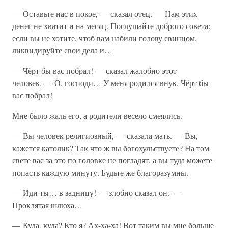
— Оставьте нас в покое, — сказал отец. — Нам этих
денег не хватит и на месяц. Послушайте доброго совета:
если вы не хотите, чтоб вам набили голову свинцом,
ликвидируйте свои дела и…
— Чёрт бы вас побрал! — сказал жалобно этот
человек. — О, господи… У меня родился внук. Чёрт бы
вас побрал!
Мне было жаль его, а родители весело смеялись.
— Вы человек религиозный, — сказала мать. — Вы,
кажется католик? Так что ж вы богохульствуете? На том
свете вас за это по головке не погладят, а вы туда можете
попасть каждую минуту. Будьте же благоразумны.
— Иди ты… в задницу! — злобно сказал он. —
Проклятая шлюха…
— Куда, куда? Кто я? Ах-ха-ха! Вот таким вы мне больше