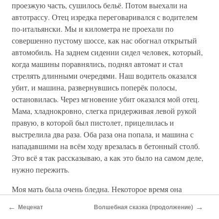
проезжую часть, сушилось бельё. Потом выехали на
автотрассу. Отец изредка переговаривался с водителем
по-итальянски. Мы и километра не проехали по
совершенно пустому шоссе, как нас обогнал открытый
автомобиль. На заднем сидении сидел человек, который,
когда машины поравнялись, поднял автомат и стал
стрелять длинными очередями. Наш водитель оказался
убит, и машина, развернувшись поперёк полосы,
остановилась. Через мгновение убит оказался мой отец.
Мама, хладнокровно, слегка придерживая левой рукой
правую, в которой был пистолет, прицелилась и
выстрелила два раза. Оба раза она попала, и машина с
нападавшими на всём ходу врезалась в бетонный столб.
Это всё я так рассказываю, а как это было на самом деле,
нужно пережить.
Моя мать была очень бледна. Некоторое время она
внимательно смотрела на меня. Потом сказала:
←
→
Меценат
Волшебная сказка (продолжение)