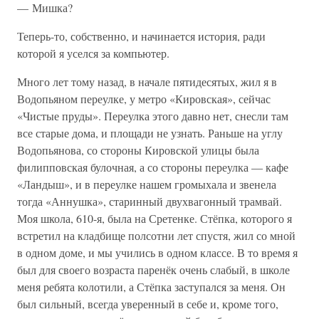
— Мишка?
Теперь-то, собственно, и начинается история, ради
которой я уселся за компьютер.
Много лет тому назад, в начале пятидесятых, жил я в
Водопьяном переулке, у метро «Кировская», сейчас
«Чистые пруды». Переулка этого давно нет, снесли там
все старые дома, и площади не узнать. Раньше на углу
Водопьянова, со стороны Кировской улицы была
филипповская булочная, а со стороны переулка — кафе
«Ландыш», и в переулке нашем громыхала и звенела
тогда «Аннушка», старинный двухвагонный трамвай.
Моя школа, 610-я, была на Сретенке. Стёпка, которого я
встретил на кладбище полсотни лет спустя, жил со мной
в одном доме, и мы учились в одном классе. В то время я
был для своего возраста паренёк очень слабый, в школе
меня ребята колотили, а Стёпка заступался за меня. Он
был сильный, всегда уверенный в себе и, кроме того,