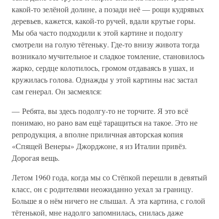
какой-то зелёной долине, а позади неё — рощи кудрявых
деревьев, кажется, какой-то ручей, вдали крутые горы.
Мы оба часто подходили к этой картине и подолгу
смотрели на голую тётеньку. Где-то внизу живота тогда
возникало мучительное и сладкое томление, становилось
жарко, сердце колотилось, громом отдаваясь в ушах, и
кружилась голова. Однажды у этой картины нас застал
сам генерал. Он засмеялся:
— Ребята, вы здесь подолгу-то не торчите. Я это всё
понимаю, но рано вам ещё таращиться на такое. Это не
репродукция, а вполне приличная авторская копия
«Спящей Венеры» Джорджоне, я из Италии привёз.
Дорогая вещь.
Летом 1960 года, когда мы со Стёпкой перешли в девятый
класс, он с родителями неожиданно уехал за границу.
Больше я о нём ничего не слышал. А эта картина, с голой
тётенькой, мне надолго запомнилась, снилась даже