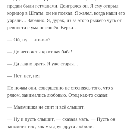
предки были гетманами. Доигрался он. Я ему открыл
коридор в Штаты, он не поехал. Я жалел, когда наши его
убрали… Забавно. Я, дурак, из-за этого рыжего чуть от
ревности с ума не сошёл. Верка…
— Ой, ну… что-о-о?
— До чего ж ты красивая баба!
— Да ладно врать. Я уже старая…
— Нет, нет, нет!
По ночам они, совершенно не стесняясь того, что я
рядом, занимались любовью. Отец как-то сказал:
— Мальчишка не спит и всё слышит.
— Ну и пусть слышит, — сказала мать. — Пусть он
запомнит нас, как мы друг друга любили.