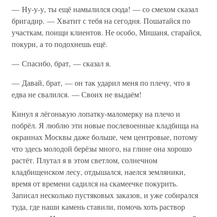
— Ну-у-у, ты ещё намылился сюда! — со смехом сказал
бригадир. — Хватит с тебя на сегодня. Пошатайся по
участкам, поищи клиентов. Не особо, Мишаня, старайся,
покури, а то подохнешь ещё.
— Спасибо, брат, — сказал я.
— Давай, брат, — он так ударил меня по плечу, что я
едва не свалился. — Своих не выдаём!
Кинул я лёгонькую лопатку-маломерку на плечо и
побрёл. Я люблю эти новые послевоенные кладбища на
окраинах Москвы даже больше, чем центровые, потому
что здесь молодой берёзы много, на глине она хорошо
растёт. Плутал я в этом светлом, солнечном
кладбищенском лесу, отдышался, наелся земляники,
время от времени садился на скамеечке покурить.
Записал несколько пустяковых заказов, и уже собирался
туда, где наши камень ставили, помочь хоть раствор