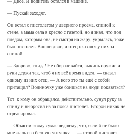
— Двое. И водитель остался в машине.
— Пускай заходят.
Он встал с пистолетом у дверного проёма, спиной к
стене, а мама села в кресло с газетой, но я знал, что под
пледом, которым она, не смотря на жару, укрылась, тоже
был пистолет. Вошли двое, и отец оказался у них за
спиной.
— Здорово, гнида! Не оборачивайся, выкинь оружие и
руки держи так, чтоб я их всё время видел, — сказал
одному из них отец. — А кого это ты ещё с собой
притащил? Водиночку уже боишься на люди показаться?
Тот, к кому он обращался, действительно, сунул руку за
спину и выбросил из-за пояса пистолет. Второй никак не
отреагировал.
— Объясни этому сумасшедшему, что, если б не было
мне жаль его бедную матушку…, — второй пистолет