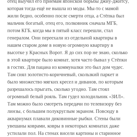
отец выучил его приёмам японской борьбы джиу-джитсу,
которая тогда ещё не вышла из моды. Мы-то с мамой
жили бедно, особенно после смерти отца, а Стёпка был
мальчик богатый, отец его, полковник сначала МГБ,
потом КГБ, когда мы в пятый класс перешли, стал
генералом. Они переехали из отдельной квартиры в
нашем старом доме в новую огромную квартиру в
высотке у Красных Ворот. Я до сих пор не знаю, сколько
в этой квартире было комнат, хотя часто бывал у Стёпки
в гостях. Для пацана из коммуналки это был дом чудес.
Там сиял золотисто-коричневый, скользкий паркет и
было множество мягких кресел и диванов, по которым
разрешалось прыгать, сколько угодно. Там стоял
огромный белый рояль. Там гудел холодильник «ЗИЛ».
Там можно было смотреть передачи по телевизору без
линзы, с большим полукруглым экраном. Повсюду в
аквариумах плавали диковинные рыбки. Стены были
увешаны коврами, ковры в некоторых комнатах даже
устилали пол. На стенах висели картины и старинное