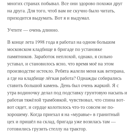
многих странах побывал. Все они здорово похожи друг
на друга. Для того, чтоб вам не скучно было читать,
приходится выдумать. Вот я и выдумал.
Учтите — очень длинно.
В конце лета 1998 года я работал на одном большом
московском кладбище в бригаде по установке
памятников. Заработок неплохой, однако, я сильно
уставал, и становилось ясно, что время моё на этом
производстве истекло. Ребята жалели меня как ветерана,
а где на кладбище лёгкая работа? Однажды собирались
ставить большой камень. День был очень жаркий. Я с
утра водиночку делал под подставку грунтовую насыпь и
работая тяжёлой трамбовкой, чувствовал, что спина вот-
вот сядет, и сердце колотилось что-то совсем не по-
хорошему. Когда приехал я на «муравье» в гранитный
цех и пришёл на склад, бригада уже возилась там —
готовились грузить стеллу на трактор.