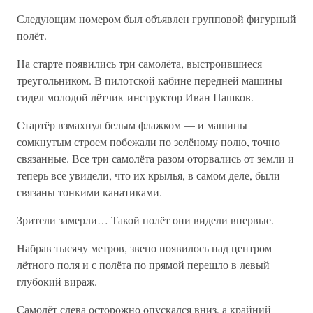
Следующим номером был объявлен групповой фигурный
полёт.
На старте появились три самолёта, выстроившиеся
треугольником. В пилотской кабине передней машины
сидел молодой лётчик-инструктор Иван Пашков.
Стартёр взмахнул белым флажком — и машины
сомкнутым строем побежали по зелёному полю, точно
связанные. Все три самолёта разом оторвались от земли и
теперь все увидели, что их крылья, в самом деле, были
связаны тонкими канатиками.
Зрители замерли… Такой полёт они видели впервые.
Набрав тысячу метров, звено появилось над центром
лётного поля и с полёта по прямой перешло в левый
глубокий вираж.
Самолёт слева осторожно опускался вниз, а крайний