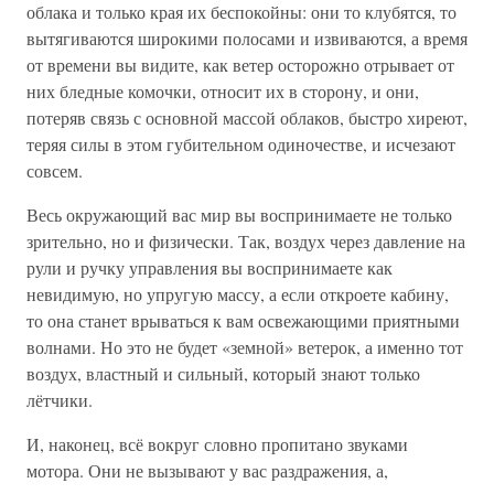
облака и только края их беспокойны: они то клубятся, то
вытягиваются широкими полосами и извиваются, а время
от времени вы видите, как ветер осторожно отрывает от
них бледные комочки, относит их в сторону, и они,
потеряв связь с основной массой облаков, быстро хиреют,
теряя силы в этом губительном одиночестве, и исчезают
совсем.
Весь окружающий вас мир вы воспринимаете не только
зрительно, но и физически. Так, воздух через давление на
рули и ручку управления вы воспринимаете как
невидимую, но упругую массу, а если откроете кабину,
то она станет врываться к вам освежающими приятными
волнами. Но это не будет «земной» ветерок, а именно тот
воздух, властный и сильный, который знают только
лётчики.
И, наконец, всё вокруг словно пропитано звуками
мотора. Они не вызывают у вас раздражения, а,