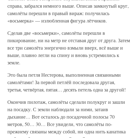
справа, забрался немного выше. Описав замкнутый круг,
самолёты перешли в правый вираж: получилась
«восьмерка» — излюбленная фигура лётчиков.
Сделав две «восьмерки», самолёты перешли в
пикирование, ни на метр не отставая друг от друга. Затем
все три самолёта энергично взмыли вверх, всё выше и
выше, плавно легли на спину и вновь устремились к
земле.
Это была петля Нестерова, выполненная связанными
самолётами! За первой петлёй последовала другая,
третья, четвёртая, пятая… десять петель одна за другой!
Окончив пилотаж, самолёты сделали полукруг и зашли
на посадку. С земли наблюдали за ними, затаив
дыхание… Вот осталось до посадочной полосы 70
метров, 50… 30… Все увидели, что самолёты по-
прежнему связаны между собой, ни одна нить канатика