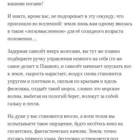
вашими ногами!
И никто, кроме вас, не подозревает в эту секунду, что
произошло во вселенной: земля лишь вам одному явилась
в таком «легкомысленном» для её солидного возраста
положении…
Задержав самолёт вверх колесами, вы тут же плавно
подбираете ручку управления немного на себя (то же
самое делает и Пашков), и самолёт начинает опускать нос
к земле, скорость нарастает, воздух снова становится
упругим и плотным и, скользя по крыльям и вдоль
фюзеляжа, создаёт такой шорох, словно это морские
волны, выбегая на пологий берег, волокут за собой
гальку и песок.
На душе у вас становится весело, а всем телом вы
испытываете такое ощущение, будто несётесь вниз на
гигантских, фантастических качелях. Земля, точно
пугаясь прямого удара, бесшумно устремляется под