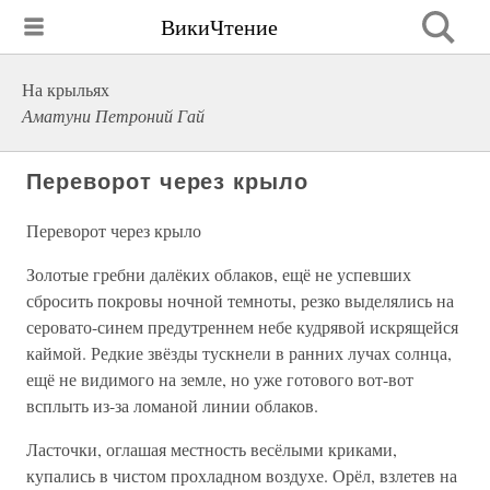
ВикиЧтение
На крыльях
Аматуни Петроний Гай
Переворот через крыло
Переворот через крыло
Золотые гребни далёких облаков, ещё не успевших
сбросить покровы ночной темноты, резко выделялись на
серовато-синем предутреннем небе кудрявой искрящейся
каймой. Редкие звёзды тускнели в ранних лучах солнца,
ещё не видимого на земле, но уже готового вот-вот
всплыть из-за ломаной линии облаков.
Ласточки, оглашая местность весёлыми криками,
купались в чистом прохладном воздухе. Орёл, взлетев на