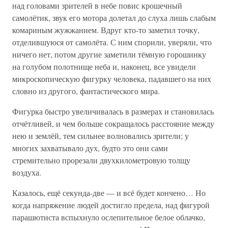
над головами зрителей в небе повис крошечный
самолётик, звук его мотора долетал до слуха лишь слабым
комариным жужжанием. Вдруг кто-то заметил точку,
отделившуюся от самолёта. С ним спорили, уверяли, что
ничего нет, потом другие заметили тёмную горошинку
на голубом полотнище неба и, наконец, все увидели
микроскопическую фигурку человека, падавшего на них
словно из другого, фантастического мира.
Фигурка быстро увеличивалась в размерах и становилась
отчётливей, и чем больше сокращалось расстояние между
нею и землёй, тем сильнее волновались зрители; у
многих захватывало дух, будто это они сами
стремительно прорезали двухкилометровую толщу
воздуха.
Казалось, ещё секунда-две — и всё будет кончено… Но
когда напряжение людей достигло предела, над фигурой
парашютиста вспыхнуло ослепительное белое облачко,