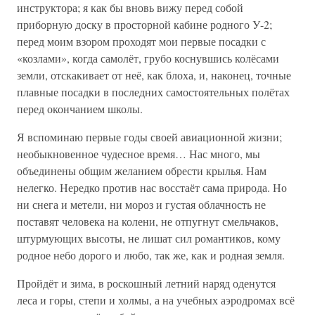
инструктора; я как бы вновь вижу перед собой
приборную доску в просторной кабине родного У-2;
перед моим взором проходят мои первые посадки с
«козлами», когда самолёт, грубо коснувшись колёсами
земли, отскакивает от неё, как блоха, и, наконец, точные
плавные посадки в последних самостоятельных полётах
перед окончанием школы.
Я вспоминаю первые годы своей авиационной жизни;
необыкновенное чудесное время… Нас много, мы
объединены общим желанием обрести крылья. Нам
нелегко. Нередко против нас восстаёт сама природа. Но
ни снега и метели, ни мороз и густая облачность не
поставят человека на колени, не отпугнут смельчаков,
штурмующих высоты, не лишат сил романтиков, кому
родное небо дорого и любо, так же, как и родная земля.
Пройдёт и зима, в роскошный летний наряд оденутся
леса и горы, степи и холмы, а на учебных аэродромах всё