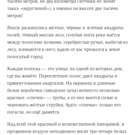
тысячи метров, не два километра (лётчики не любят
таких «округлений»), а именно на высоте две тысячи
метров!
Внизу раскинулись жёлтые, чёрные и зелёные квадраты
полей, тёмный массив леса; голубая лента реки вьётся
между пологими холмами, серебристые ручьи, выбегая из
лесу, вливаются в него; вдали от вас прижался к земле
полосатый город.
Каждая полоска — это улица, на одной из которых дом,
где вы живёте. Переплетение полос дают квадраты и
прямоугольники кварталов. На окраинах в длинные
белые коробочки (заводские цеха) воткнуто несколько
красных «спичек» — трубы, а из них вьются сизые и
черновато-жёлтые струйки, будто «спички» только что
погасли, но ещё дымятся.
Над всей этой красивой и величественной панорамой, в
прозрачном воздухе неподвижно висят три-четыре белых