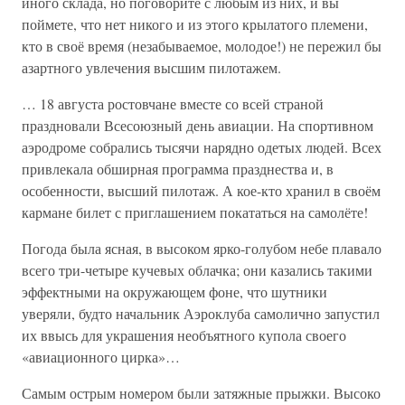
иного склада, но поговорите с любым из них, и вы
поймете, что нет никого и из этого крылатого племени,
кто в своё время (незабываемое, молодое!) не пережил бы
азартного увлечения высшим пилотажем.
… 18 августа ростовчане вместе со всей страной
праздновали Всесоюзный день авиации. На спортивном
аэродроме собрались тысячи нарядно одетых людей. Всех
привлекала обширная программа празднества и, в
особенности, высший пилотаж. А кое-кто хранил в своём
кармане билет с приглашением покататься на самолёте!
Погода была ясная, в высоком ярко-голубом небе плавало
всего три-четыре кучевых облачка; они казались такими
эффектными на окружающем фоне, что шутники
уверяли, будто начальник Аэроклуба самолично запустил
их ввысь для украшения необъятного купола своего
«авиационного цирка»…
Самым острым номером были затяжные прыжки. Высоко