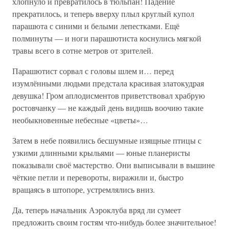
хлопнуло и превратилось в тюльпан! Падение
прекратилось, и теперь вверху плыл круглый купол
парашюта с синими и белыми лепестками. Ещё
полминуты — и ноги парашютиста коснулись мягкой
травы всего в сотне метров от зрителей.
Парашютист сорвал с головы шлем и… перед
изумлёнными людьми предстала красивая златокудрая
девушка! Гром аплодисментов приветствовал храбрую
ростовчанку — не каждый день видишь воочию такие
необыкновенные небесные «цветы»…
Затем в небе появились бесшумные изящные птицы с
узкими длинными крыльями — юные планеристы
показывали своё мастерство. Они выписывали в вышине
чёткие петли и перевороты, виражили и, быстро
вращаясь в штопоре, устремлялись вниз.
Да, теперь начальник Аэроклуба вряд ли сумеет
предложить своим гостям что-нибудь более значительное!