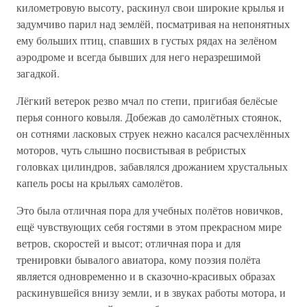
километровую высоту, раскинул свои широкие крылья и
задумчиво парил над землёй, посматривая на непонятных
ему больших птиц, спавших в густых рядах на зелёном
аэродроме и всегда бывших для него неразрешимой
загадкой.
Лёгкий ветерок резво мчал по степи, пригибая белёсые
перья сонного ковыля. Добежав до самолётных стоянок,
он сотнями ласковых струек нежно касался расчехлённых
моторов, чуть слышно посвистывая в ребристых
головках цилиндров, забавлялся дрожанием хрустальных
капель росы на крыльях самолётов.
Это была отличная пора для учебных полётов новичков,
ещё чувствующих себя гостями в этом прекрасном мире
ветров, скоростей и высот; отличная пора и для
тренировки бывалого авиатора, кому поэзия полёта
является одновременно и в сказочно-красивых образах
раскинувшейся внизу земли, и в звуках работы мотора, и