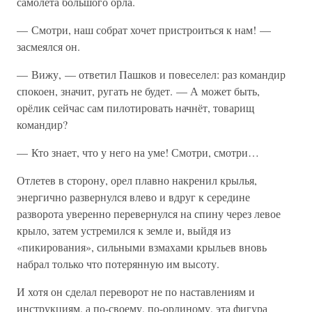
самолёта большого орла.
— Смотри, наш собрат хочет пристроиться к нам! —
засмеялся он.
— Вижу, — ответил Пашков и повеселел: раз командир
спокоен, значит, ругать не будет. — А может быть,
орёлик сейчас сам пилотировать начнёт, товарищ
командир?
— Кто знает, что у него на уме! Смотри, смотри…
Отлетев в сторону, орел плавно накренил крылья,
энергично развернулся влево и вдруг к середине
разворота уверенно перевернулся на спину через левое
крыло, затем устремился к земле и, выйдя из
«пикирования», сильными взмахами крыльев вновь
набрал только что потерянную им высоту.
И хотя он сделал переворот не по наставлениям и
инструкциям, а по-своему, по-орлиному, эта фигура