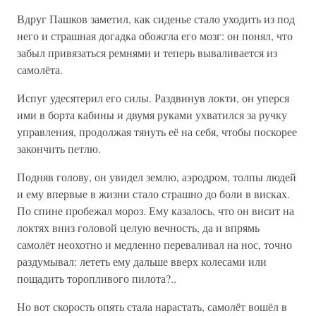
Вдруг Пашков заметил, как сиденье стало уходить из под
него и страшная догадка обожгла его мозг: он понял, что
забыл привязаться ремнями и теперь вываливается из
самолёта.
Испуг удесятерил его силы. Раздвинув локти, он уперся
ими в борта кабины и двумя руками ухватился за ручку
управления, продолжая тянуть её на себя, чтобы поскорее
закончить петлю.
Подняв голову, он увидел землю, аэродром, толпы людей
и ему впервые в жизни стало страшно до боли в висках.
По спине пробежал мороз. Ему казалось, что он висит на
локтях вниз головой целую вечность, да и впрямь
самолёт неохотно и медленно переваливал на нос, точно
раздумывал: лететь ему дальше вверх колесами или
пощадить торопливого пилота?..
Но вот скорость опять стала нарастать, самолёт вошёл в