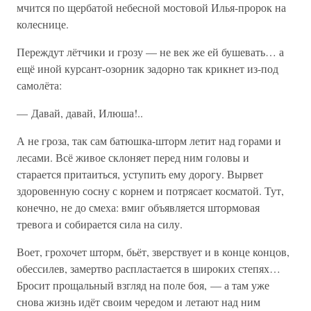
мчится по щербатой небесной мостовой Илья-пророк на
колеснице.
Переждут лётчики и грозу — не век же ей бушевать… а
ещё иной курсант-озорник задорно так крикнет из-под
самолёта:
— Давай, давай, Илюша!..
А не гроза, так сам батюшка-шторм летит над горами и
лесами. Всё живое склоняет перед ним головы и
старается притаиться, уступить ему дорогу. Вырвет
здоровенную сосну с корнем и потрясает косматой. Тут,
конечно, не до смеха: вмиг объявляется штормовая
тревога и собирается сила на силу.
Воет, грохочет шторм, бьёт, зверствует и в конце концов,
обессилев, замертво распластается в широких степях…
Бросит прощальный взгляд на поле боя, — а там уже
снова жизнь идёт своим чередом и летают над ним