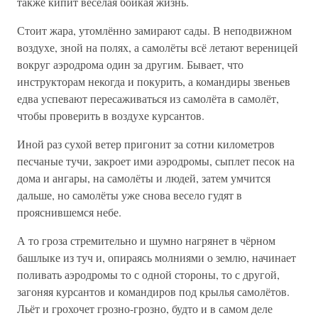
также кипит весёлая бойкая жизнь.
Стоит жара, утомлённо замирают сады. В неподвижном
воздухе, зной на полях, а самолёты всё летают вереницей
вокруг аэродрома один за другим. Бывает, что
инструкторам некогда и покурить, а командиры звеньев
едва успевают пересаживаться из самолёта в самолёт,
чтобы проверить в воздухе курсантов.
Иной раз сухой ветер пригонит за сотни километров
песчаные тучи, закроет ими аэродромы, сыплет песок на
дома и ангары, на самолёты и людей, затем умчится
дальше, но самолёты уже снова весело гудят в
прояснившемся небе.
А то гроза стремительно и шумно нагрянет в чёрном
башлыке из туч и, опираясь молниями о землю, начинает
поливать аэродромы то с одной стороны, то с другой,
загоняя курсантов и командиров под крылья самолётов.
Льёт и грохочет грозно-грозно, будто и в самом деле