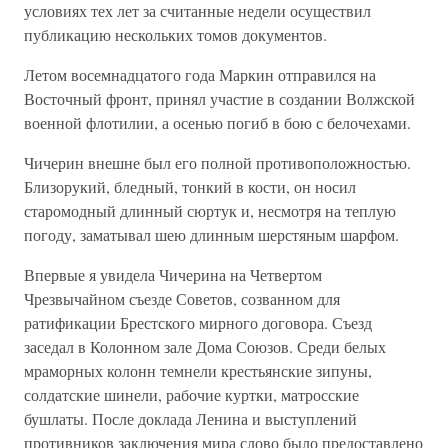
условиях тех лет за считанные недели осуществил
публикацию нескольких томов документов.
Летом восемнадцатого года Маркин отправился на
Восточный фронт, принял участие в создании Волжской
военной флотилии, а осенью погиб в бою с белочехами.
Чичерин внешне был его полной противоположностью.
Близорукий, бледный, тонкий в кости, он носил
старомодный длинный сюртук и, несмотря на теплую
погоду, заматывал шею длинным шерстяным шарфом.
Впервые я увидела Чичерина на Четвертом
Чрезвычайном съезде Советов, созванном для
ратификации Брестского мирного договора. Съезд
заседал в Колонном зале Дома Союзов. Среди белых
мраморных колонн темнели крестьянские зипуны,
солдатские шинели, рабочие куртки, матросские
бушлаты. После доклада Ленина и выступлений
противников заключения мира слово было предоставлено