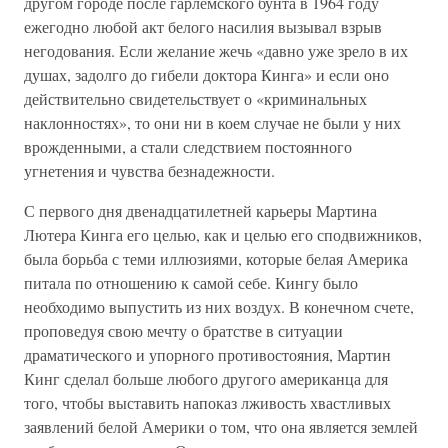
другом городе после гарлемского бунта в 1964 году
ежегодно любой акт белого насилия вызывал взрыв
негодования. Если желание жечь «давно уже зрело в их
душах, задолго до гибели доктора Кинга» и если оно
действительно свидетельствует о «криминальных
наклонностях», то они ни в коем случае не были у них
врожденными, а стали следствием постоянного
угнетения и чувства безнадежности.
С первого дня двенадцатилетней карьеры Мартина
Лютера Кинга его целью, как и целью его сподвижников,
была борьба с теми иллюзиями, которые белая Америка
питала по отношению к самой себе. Кингу было
необходимо выпустить из них воздух. В конечном счете,
проповедуя свою мечту о братстве в ситуации
драматического и упорного противостояния, Мартин
Кинг сделал больше любого другого американца для
того, чтобы выставить напоказ лживость хвастливых
заявлений белой Америки о том, что она является землей