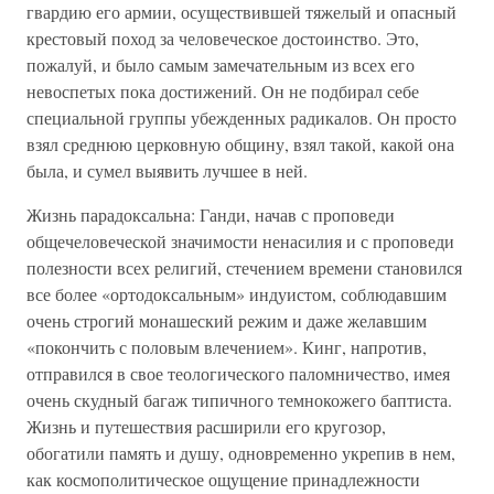
гвардию его армии, осуществившей тяжелый и опасный
крестовый поход за человеческое достоинство. Это,
пожалуй, и было самым замечательным из всех его
невоспетых пока достижений. Он не подбирал себе
специальной группы убежденных радикалов. Он просто
взял среднюю церковную общину, взял такой, какой она
была, и сумел выявить лучшее в ней.
Жизнь парадоксальна: Ганди, начав с проповеди
общечеловеческой значимости ненасилия и с проповеди
полезности всех религий, стечением времени становился
все более «ортодоксальным» индуистом, соблюдавшим
очень строгий монашеский режим и даже желавшим
«покончить с половым влечением». Кинг, напротив,
отправился в свое теологического паломничество, имея
очень скудный багаж типичного темнокожего баптиста.
Жизнь и путешествия расширили его кругозор,
обогатили память и душу, одновременно укрепив в нем,
как космополитическое ощущение принадлежности