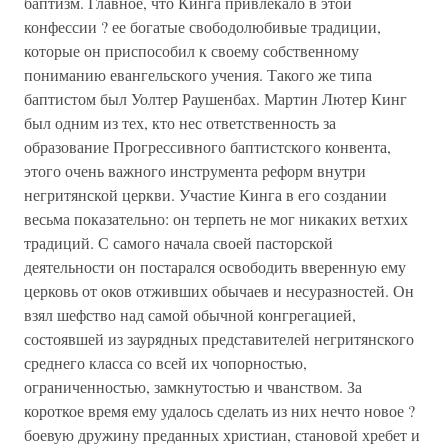
баптизм. Главное, что Кинга привлекало в этой
конфессии ? ее богатые свободолюбивые традиции,
которые он приспособил к своему собственному
пониманию евангельского учения. Такого же типа
баптистом был Уолтер Раушенбах. Мартин Лютер Кинг
был одним из тех, кто нес ответственность за
образование Прогрессивного баптистского конвента,
этого очень важного инструмента реформ внутри
негритянской церкви. Участие Кинга в его создании
весьма показательно: он терпеть не мог никаких ветхих
традиций. С самого начала своей пасторской
деятельности он постарался освободить вверенную ему
церковь от оков отживших обычаев и несуразностей. Он
взял шефство над самой обычной конгрегацией,
состоявшей из заурядных представителей негритянского
среднего класса со всей их чопорностью,
ограниченностью, замкнутостью и чванством. За
короткое время ему удалось сделать из них нечто новое ?
боевую дружину преданных христиан, становой хребет и