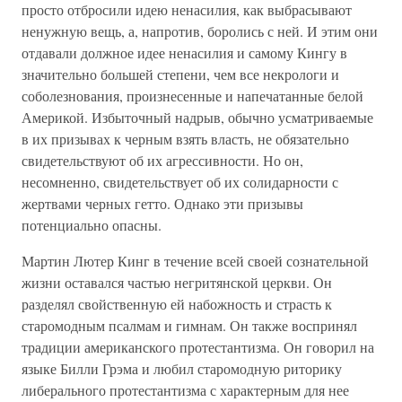
просто отбросили идею ненасилия, как выбрасывают
ненужную вещь, а, напротив, боролись с ней. И этим они
отдавали должное идее ненасилия и самому Кингу в
значительно большей степени, чем все некрологи и
соболезнования, произнесенные и напечатанные белой
Америкой. Избыточный надрыв, обычно усматриваемые
в их призывах к черным взять власть, не обязательно
свидетельствуют об их агрессивности. Но он,
несомненно, свидетельствует об их солидарности с
жертвами черных гетто. Однако эти призывы
потенциально опасны.
Мартин Лютер Кинг в течение всей своей сознательной
жизни оставался частью негритянской церкви. Он
разделял свойственную ей набожность и страсть к
старомодным псалмам и гимнам. Он также воспринял
традиции американского протестантизма. Он говорил на
языке Билли Грэма и любил старомодную риторику
либерального протестантизма с характерным для нее