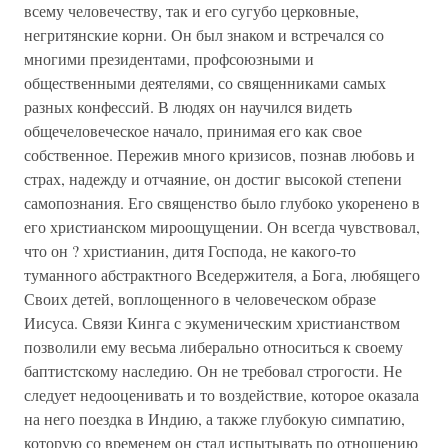
всему человечеству, так и его сугубо церковные,
негритянские корни. Он был знаком и встречался со
многими президентами, профсоюзными и
общественными деятелями, со священниками самых
разных конфессий. В людях он научился видеть
общечеловеческое начало, принимая его как свое
собственное. Пережив много кризисов, познав любовь и
страх, надежду и отчаяние, он достиг высокой степени
самопознания. Его священство было глубоко укоренено в
его христианском мироощущении. Он всегда чувствовал,
что он ? христианин, дитя Господа, не какого-то
туманного абстрактного Вседержителя, а Бога, любящего
Своих детей, воплощенного в человеческом образе
Иисуса. Связи Кинга с экуменическим христианством
позволили ему весьма либерально относиться к своему
баптистскому наследию. Он не требовал строгости. Не
следует недооценивать и то воздействие, которое оказала
на него поездка в Индию, а также глубокую симпатию,
которую со временем он стал испытывать по отношению