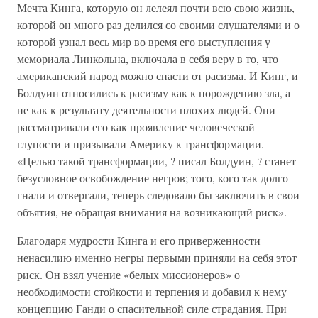
Мечта Кинга, которую он лелеял почти всю свою жизнь,
которой он много раз делился со своими слушателями и о
которой узнал весь мир во время его выступления у
мемориала Линкольна, включала в себя веру в то, что
американский народ можно спасти от расизма. И Кинг, и
Болдуин относились к расизму как к порождению зла, а
не как к результату деятельности плохих людей. Они
рассматривали его как проявление человеческой
глупости и призывали Америку к трансформации.
«Целью такой трансформации, ? писал Болдуин, ? станет
безусловное освобождение негров; того, кого так долго
гнали и отвергали, теперь следовало бы заключить в свои
объятия, не обращая внимания на возникающий риск».
Благодаря мудрости Кинга и его приверженности
ненасилию именно негры первыми приняли на себя этот
риск. Он взял учение «белых миссионеров» о
необходимости стойкости и терпения и добавил к нему
концепцию Ганди о спасительной силе страдания. При