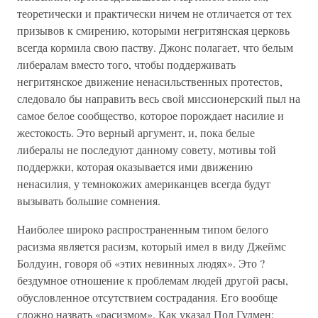
теоретически и практически ничем не отличается от тех
призывов к смирению, которыми негритянская церковь
всегда кормила свою паству. Джонс полагает, что белым
либералам вместо того, чтобы поддерживать
негритянское движение ненасильственных протестов,
следовало бы направить весь свой миссионерский пыл на
самое белое сообщество, которое порождает насилие и
жестокость. Это верный аргумент, и, пока белые
либералы не последуют данному совету, мотивы той
поддержки, которая оказывается ими движению
ненасилия, у темнокожих американцев всегда будут
вызывать большие сомнения.
Наиболее широко распространенным типом белого
расизма является расизм, который имел в виду Джеймс
Болдуин, говоря об «этих невинных людях». Это ?
бездумное отношение к проблемам людей другой расы,
обусловленное отсутствием сострадания. Его вообще
сложно назвать «расизмом». Как указал Пол Гудмен: