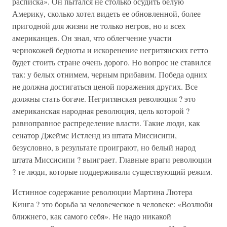
расписка». Он пытался не столько осудить белую
Америку, сколько хотел видеть ее обновленной, более
пригодной для жизни не только негров, но и всех
американцев. Он знал, что облегчение участи
чернокожей бедноты и искоренение негритянских гетто
будет стоить стране очень дорого. Но вопрос не ставился
так: у белых отнимем, черным прибавим. Победа одних
не должна достигаться ценой поражения других. Все
должны стать богаче. Негритянская революция ? это
американская народная революция, цель которой ?
равноправное распределение власти. Такие люди, как
сенатор Джеймс Истленд из штата Миссисипи,
безусловно, в результате проиграют, но белый народ
штата Миссисипи ? выиграет. Главные враги революции
? те люди, которые поддерживали существующий режим.
Истинное содержание революции Мартина Лютера
Кинга ? это борьба за человеческое в человеке: «Возлюби
ближнего, как самого себя». Не надо никакой