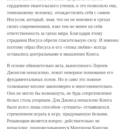
сердцевине евангельского учения, и это позволило ему,
темнокожему человеку, отождествлять себя с самим
Иисусом, который, зная, что он не виновен в грехах
своих современников, взял тем не менее на себя
ответственность за грехи мира. Благодаря этому
страдания Иисуса обрели спасительную силу. И именно
поэтому образ Иисуса и его «этика любви» всегда
оставались центральными в мышлении Кинга.
В основе обвинительно акта, вынесенного Лероем
Джонсом ненасилию, лежит неверное понимание его
фундаментальных основ. Но и само это ложное
толкование вполне закономерно и многозначительно.
Оно не могло бы возникнуть, не будь сопротивление
белых столь упорным. Для Джонса ненасилие Кинга
было всего лишь способом «утешить» отчаявшихся,
стремлением играть в игру, придуманную белыми.
Решающим является вопрос: действительно ли
ненасилие, проповедовавшееся Мартином Кингом,