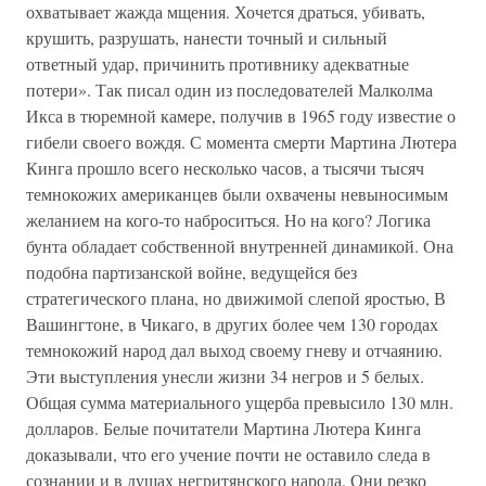
охватывает жажда мщения. Хочется драться, убивать,
крушить, разрушать, нанести точный и сильный
ответный удар, причинить противнику адекватные
потери». Так писал один из последователей Малколма
Икса в тюремной камере, получив в 1965 году известие о
гибели своего вождя. С момента смерти Мартина Лютера
Кинга прошло всего несколько часов, а тысячи тысяч
темнокожих американцев были охвачены невыносимым
желанием на кого-то наброситься. Но на кого? Логика
бунта обладает собственной внутренней динамикой. Она
подобна партизанской войне, ведущейся без
стратегического плана, но движимой слепой яростью, В
Вашингтоне, в Чикаго, в других более чем 130 городах
темнокожий народ дал выход своему гневу и отчаянию.
Эти выступления унесли жизни 34 негров и 5 белых.
Общая сумма материального ущерба превысило 130 млн.
долларов. Белые почитатели Мартина Лютера Кинга
доказывали, что его учение почти не оставило следа в
сознании и в душах негритянского народа. Они резко