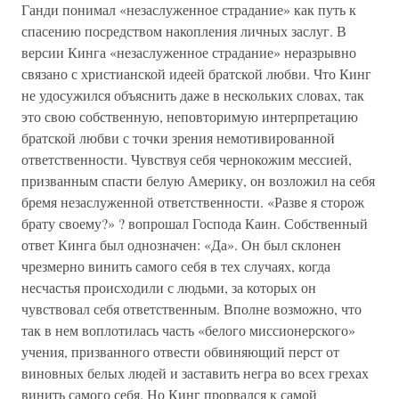
Ганди понимал «незаслуженное страдание» как путь к
спасению посредством накопления личных заслуг. В
версии Кинга «незаслуженное страдание» неразрывно
связано с христианской идеей братской любви. Что Кинг
не удосужился объяснить даже в нескольких словах, так
это свою собственную, неповторимую интерпретацию
братской любви с точки зрения немотивированной
ответственности. Чувствуя себя чернокожим мессией,
призванным спасти белую Америку, он возложил на себя
бремя незаслуженной ответственности. «Разве я сторож
брату своему?» ? вопрошал Господа Каин. Собственный
ответ Кинга был однозначен: «Да». Он был склонен
чрезмерно винить самого себя в тех случаях, когда
несчастья происходили с людьми, за которых он
чувствовал себя ответственным. Вполне возможно, что
так в нем воплотилась часть «белого миссионерского»
учения, призванного отвести обвиняющий перст от
виновных белых людей и заставить негра во всех грехах
винить самого себя. Но Кинг прорвался к самой