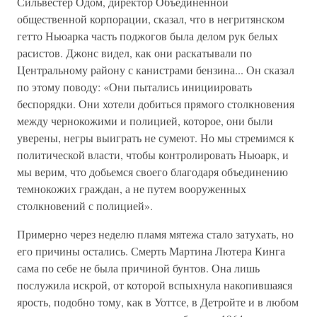
Сильвестер Одом, директор Объединенной
общественной корпорации, сказал, что в негритянском
гетто Ньюарка часть поджогов была делом рук белых
расистов. Джонс видел, как они раскатывали по
Центральному району с канистрами бензина... Он сказал
по этому поводу: «Они пытались инициировать
беспорядки. Они хотели добиться прямого столкновения
между чернокожими и полицией, которое, они были
уверены, негры выиграть не сумеют. Но мы стремимся к
политической власти, чтобы контролировать Ньюарк, и
мы верим, что добьемся своего благодаря объединению
темнокожих граждан, а не путем вооруженных
столкновений с полицией».
Примерно через неделю пламя мятежа стало затухать, но
его причины остались. Смерть Мартина Лютера Кинга
сама по себе не была причиной бунтов. Она лишь
послужила искрой, от которой вспыхнула накопившаяся
ярость, подобно тому, как в Уоттсе, в Детройте и в любом