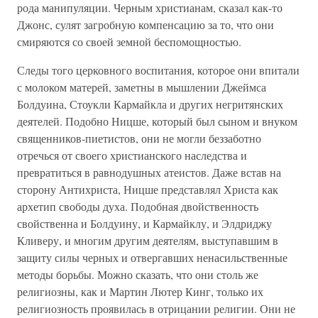
рода манипуляции. Черным христианам, сказал как-то
Джонс, сулят загробную компенсацию за то, что они
смиряются со своей земной беспомощностью.
Следы того церковного воспитания, которое они впитали
с молоком матерей, заметны в мышлении Джеймса
Болдуина, Стоукли Кармайкла и других негритянских
деятелей. Подобно Ницше, который был сыном и внуком
священников-пиетистов, они не могли беззаботно
отречься от своего христианского наследства и
превратиться в равнодушных атеистов. Даже встав на
сторону Антихриста, Ницше представлял Христа как
архетип свободы духа. Подобная двойственность
свойственна и Болдуину, и Кармайклу, и Элдриджу
Кливеру, и многим другим деятелям, выступавшим в
защиту силы черных и отвергавших ненасильственные
методы борьбы. Можно сказать, что они столь же
религиозны, как и Мартин Лютер Кинг, только их
религиозность проявилась в отрицании религии. Они не