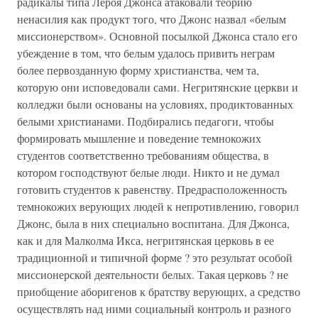
радикалы типа Лероя Джонса атаковали теорию
ненасилия как продукт того, что Джонс назвал «белым
миссионерством». Основной посылкой Джонса стало его
убеждение в том, что белым удалось привить неграм
более первозданную форму христианства, чем та,
которую они исповедовали сами. Негритянские церкви и
колледжи были основаны на условиях, продиктованных
белыми христианами. Подбирались педагоги, чтобы
формировать мышление и поведение темнокожих
студентов соответственно требованиям общества, в
котором господствуют белые люди. Никто и не думал
готовить студентов к равенству. Предрасположенность
темнокожих верующих людей к непротивлению, говорил
Джонс, была в них специально воспитана. Для Джонса,
как и для Малколма Икса, негритянская церковь в ее
традиционной и типичной форме ? это результат особой
миссионерской деятельности белых. Такая церковь ? не
приобщение аборигенов к братству верующих, а средство
осуществлять над ними социальный контроль и разного