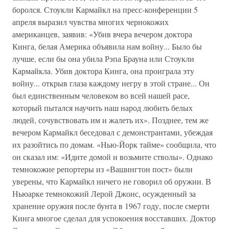
боролся. Стоукли Кармайкл на пресс-конференции 5
апреля выразил чувства многих чернокожих
американцев, заявив: «Убив вчера вечером доктора
Кинга, белая Америка объявила нам войну... Было бы
лучше, если бы она убила Рэпа Брауна или Стоукли
Кармайкла. Убив доктора Кинга, она проиграла эту
войну... открыв глаза каждому негру в этой стране... Он
был единственным человеком во всей нашей расе,
который пытался научить наш народ любить белых
людей, сочувствовать им и жалеть их». Позднее, тем же
вечером Кармайкл беседовал с демонстрантами, убеждая
их разойтись по домам. «Нью-Йорк тайме» сообщила, что
он сказал им: «Идите домой и возьмите стволы». Однако
темнокожие репортеры из «Вашингтон пост» были
уверены, что Кармайкл ничего не говорил об оружии. В
Ньюарке темнокожий Лерой Джонс, осужденный за
хранение оружия после бунта в 1967 году, после смерти
Кинга многое сделал для успокоения восставших. Доктор