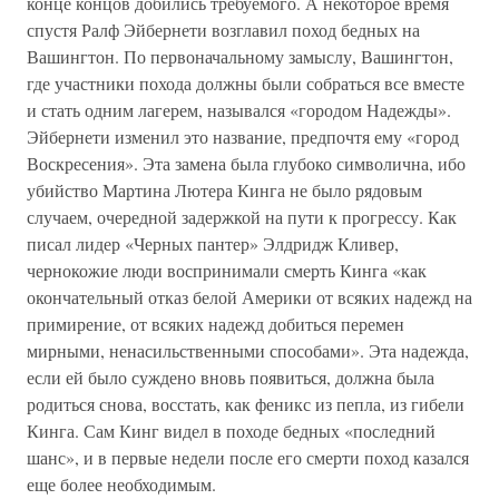
конце концов добились требуемого. А некоторое время
спустя Ралф Эйбернети возглавил поход бедных на
Вашингтон. По первоначальному замыслу, Вашингтон,
где участники похода должны были собраться все вместе
и стать одним лагерем, назывался «городом Надежды».
Эйбернети изменил это название, предпочтя ему «город
Воскресения». Эта замена была глубоко символична, ибо
убийство Мартина Лютера Кинга не было рядовым
случаем, очередной задержкой на пути к прогрессу. Как
писал лидер «Черных пантер» Элдридж Кливер,
чернокожие люди воспринимали смерть Кинга «как
окончательный отказ белой Америки от всяких надежд на
примирение, от всяких надежд добиться перемен
мирными, ненасильственными способами». Эта надежда,
если ей было суждено вновь появиться, должна была
родиться снова, восстать, как феникс из пепла, из гибели
Кинга. Сам Кинг видел в походе бедных «последний
шанс», и в первые недели после его смерти поход казался
еще более необходимым.