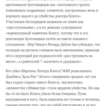
критиковали бунтовщиков как «ничтожную группу
темнокожих подрывных элементов, настроенных жечь и
воровать задолго до убийства доктора Кинга».
Участников беспорядков называли не иначе как
«преступниками», а в их деяниях усматривали
«карикатурный памятник Кингу, потому что к его
революции бунтовщики почти не имели никакого
отношения». Мэр Чикаго Ричард Дейли был убежден, что
полиция застрелила слишком мало мятежников, приказав
ей в следующий раз поджигателей «расстреливать на
месте», а грабителей ? «калечить и уродовать».
Кто убил Мартина Лютера Кинга? ФБР разыскивало
Джеймса Эрла Рея ? белого северянина средних лет (он
был годом старше самого Кинга), чья винтовка
«ремингтон гейммастер» стала орудием убийства. Но как
бы то ни было Кинга убила белая Америка. Пуля,
выпущенная в него, была нацелена не столько в человека,
сколько против того, что он собой представлял и за что