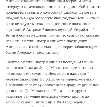
Америка одарила его восхищенным взором, а затем
отвернулась, самодовольная, очень гордая собой за то, что
поприветствовала его полусонной улыбкой. Ее совесть
нуждалась в куда более серьезном раздражителе, иначе ей
было не ощутить отчаянно бедственное положение
чернокожей Америки ? нищенствующей, безработной.
Белая Америка не хотела понять, что сама она отнюдь не
невинна. Мартин Лютер Кинг хотел спасти душу
Америки, и его гибель стала приговором, обвиняющим
белую Америку в грехе расизма.
«Доктор Мартин Лютер Кинг был последним гением
ненасилия, ? сказал Флойд Маккиссик через несколько
часов после его смерти. ? Ненасилие в наши дни ?
мертвая философия. Но убили ее не чернокожие люди.
Ненасилие пало от рук белокожего народа, от рук белых
расистов». Для Маккиссика, Кармайкла и других
радикалов движение ненасилия умерло задолго до
кончины самого Кинга. Еще в 1963 году черные