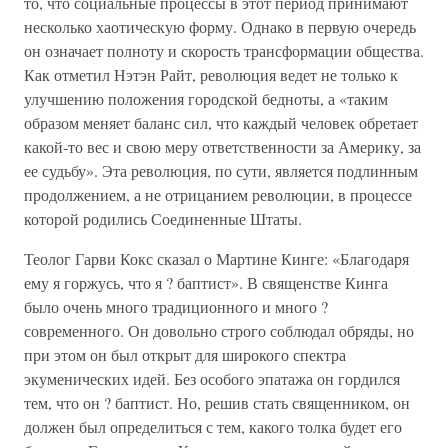
то, что социальные процессы в этот период принимают
несколько хаотическую форму. Однако в первую очередь
он означает полноту и скорость трансформации общества.
Как отметил Нэтэн Райт, революция ведет не только к
улучшению положения городской бедноты, а «таким
образом меняет баланс сил, что каждый человек обретает
какой-то вес и свою меру ответственности за Америку, за
ее судьбу». Эта революция, по сути, является подлинным
продолжением, а не отрицанием революции, в процессе
которой родились Соединенные Штаты.
Теолог Гарви Кокс сказал о Мартине Кинге: «Благодаря
ему я горжусь, что я ? баптист». В священстве Кинга
было очень много традиционного и много ?
современного. Он довольно строго соблюдал обряды, но
при этом он был открыт для широкого спектра
экуменических идей. Без особого эпатажа он гордился
тем, что он ? баптист. Но, решив стать священником, он
должен был определиться с тем, какого толка будет его