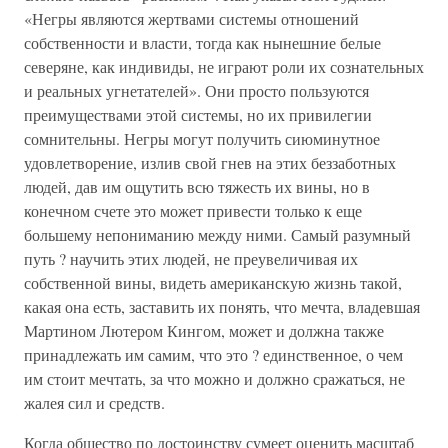
«Негры являются жертвами системы отношений
собственности и власти, тогда как нынешние белые
северяне, как индивиды, не играют роли их сознательных
и реальных угнетателей». Они просто пользуются
преимуществами этой системы, но их привилегии
сомнительны. Негры могут получить сиюминутное
удовлетворение, излив свой гнев на этих беззаботных
людей, дав им ощутить всю тяжесть их вины, но в
конечном счете это может привести только к еще
большему непониманию между ними. Самый разумный
путь ? научить этих людей, не преувеличивая их
собственной вины, видеть американскую жизнь такой,
какая она есть, заставить их понять, что мечта, владевшая
Мартином Лютером Кингом, может и должна также
принадлежать им самим, что это ? единственное, о чем
им стоит мечтать, за что можно и должно сражаться, не
жалея сил и средств.
Когда общество по достоинству сумеет оценить масштаб