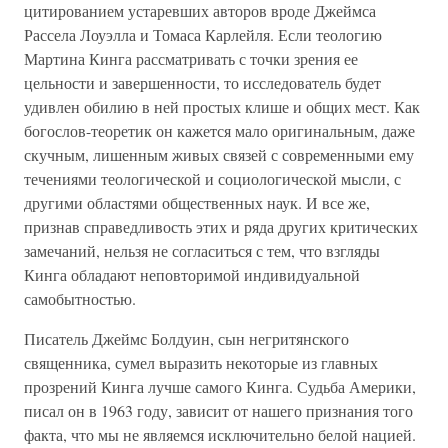
цитированием устаревших авторов вроде Джеймса
Рассела Лоуэлла и Томаса Карлейля. Если теологию
Мартина Кинга рассматривать с точки зрения ее
цельности и завершенности, то исследователь будет
удивлен обилию в ней простых клише и общих мест. Как
богослов-теоретик он кажется мало оригинальным, даже
скучным, лишенным живых связей с современными ему
течениями теологической и социологической мысли, с
другими областями общественных наук. И все же,
признав справедливость этих и ряда других критических
замечаний, нельзя не согласиться с тем, что взгляды
Кинга обладают неповторимой индивидуальной
самобытностью.
Писатель Джеймс Болдуин, сын негритянского
священника, сумел выразить некоторые из главных
прозрений Кинга лучше самого Кинга. Судьба Америки,
писал он в 1963 году, зависит от нашего признания того
факта, что мы не являемся исключительно белой нацией.