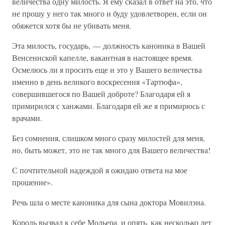
величества одну милость. Я ему сказал в ответ на это, что
не прошу у него так много и буду удовлетворен, если он
обяжется хотя бы не убивать меня.
Эта милость, государь, — должность каноника в Вашей
Венсеннской капелле, вакантная в настоящее время.
Осмелюсь ли я просить еще и это у Вашего величества
именно в день великого воскресения «Тартюфа»,
совершившегося по Вашей доброте? Благодаря ей я
примирился с ханжами. Благодаря ей же я примирюсь с
врачами.
Без сомнения, слишком много сразу милостей для меня,
но, быть может, это не так много для Вашего величества!
С почтительной надеждой я ожидаю ответа на мое
прошение».
Речь шла о месте каноника для сына доктора Мовилэна.
Король вызвал к себе Мольера, и опять, как несколько лет