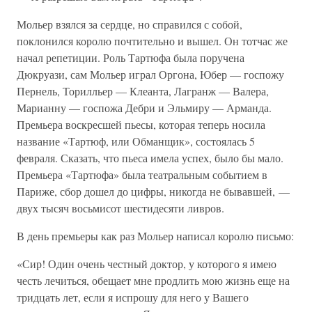
Мольер взялся за сердце, но справился с собой,
поклонился королю почтительно и вышел. Он тотчас же
начал репетиции. Роль Тартюфа была поручена
Дюкруази, сам Мольер играл Оргона, Юбер — госпожу
Пернель, Торилльер — Клеанта, Лагранж — Валера,
Марианну — госпожа Дебри и Эльмиру — Арманда.
Премьера воскресшей пьесы, которая теперь носила
название «Тартюф, или Обманщик», состоялась 5
февраля. Сказать, что пьеса имела успех, было бы мало.
Премьера «Тартюфа» была театральным событием в
Париже, сбор дошел до цифры, никогда не бывавшей, —
двух тысяч восьмисот шестидесяти ливров.
В день премьеры как раз Мольер написал королю письмо:
«Сир! Один очень честный доктор, у которого я имею
честь лечиться, обещает мне продлить мою жизнь еще на
тридцать лет, если я испрошу для него у Вашего