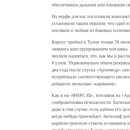
обеспечивать дальним или ближним св
На верфи для нас изготовили комплект
установили таким образом, что один и
носовым и любым из боковых иллюмин
Корпус прибыл в Тулон только 28 июля
занялись конструированием поплавка. 
зволяли надеяться, что, как мы и расс
8 узлов. Первоначально объем резервуа
два года после спуска «Архимеда» уве
потребовало соответствующе­го увелич
добавили несколько «карманов».
Как и на «ФНРС-ІІІ», поплавок на «Ар
соображениями безопас­ности. Батиск
даже в том случае, если кабина его це
когда-нибудь произойдет, батискаф дол
кораблестроители сумели установить п
стал бы тяжелее на 5 тонн, следовател