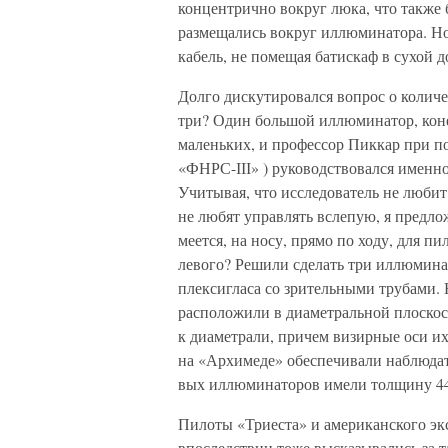
концентрично вокруг люка, что также 
размещались вокруг иллюминатора. Но
кабель, не помещая батискаф в сухой д
Долго дискутировался вопрос о колич
три? Один большой иллюмина­тор, коне
маленьких, и профессор Пиккар при п
«ФНРС-ІІІ» ) руководствовался имен­но
Учиты­вая, что исследователь не люби
не любят управлять вслепую, я предло
меется, на носу, прямо по ходу, для пи
левого? Решили сделать три иллю­мина
плек­сигласа со зрительными трубами
расположили в диаметральной плоскос
к диаметрали, причем визирные оси и
на «Архимеде» обеспечивали наблюдате
вых иллюминаторов имели толщину 44
Пилоты «Триеста» и американского э
впоследствии тоже высказыва­лись за 