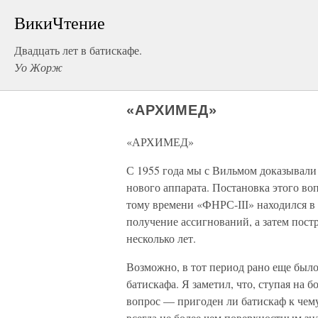
ВикиЧтение
Двадцать лет в батискафе.
Уо Жорж
«АРХИМЕД»
«АРХИМЕД»
С 1955 года мы с Вильмом доказывали 
нового аппарата. По­становка этого во
тому времени «ФНРС-ІІІ» находился в 
получение ассигнований, а затем постр
несколько лет.
Возможно, в тот период рано еще был
батискафа. Я заметил, что, ступая на 
вопрос — пригоден ли батискаф к чем
всегда не более чем поверхност­ным з