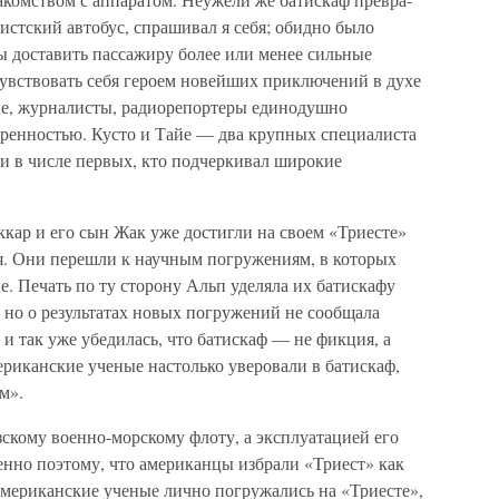
истский автобус, спра­шивал я себя; обидно было
ы доставить пассажиру более или менее сильные
увствовать себя героем новейших приключений в духе
ые, журналисты, радиорепортеры единодушно
ренностью. Кусто и Тайе — два крупных специалиста
и в числе первых, кто подчеркивал широкие
кар и его сын Жак уже достигли на своем «Триесте»
ля. Они перешли к научным погружениям, в которых
. Печать по ту сторону Альп уделяла их батискафу
 но о результатах новых погружений не сообщала
а и так уже убедилась, что батискаф — не фикция, а
риканские ученые настолько уверовали в батискаф,
м».
кому военно-мор­скому флоту, а эксплуатацией его
енно поэтому, что американцы избрали «Триест» как
американские ученые лично погружались на «Триесте»,