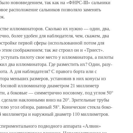
было нововведением, так как на «ФНРС-III» сальники
вое расположение сальников позволяло заменять
ок.
естве иллюминаторов. Сколько их нужно — один, два,
чно, более удобен для наблюдателя, чем, скажем, два
остройке первой сферы (использованной потом для
 этим соображением; так же строил он и «Триест».
т уступать пилоту свое место у иллюминатора, а пилоты
жил два иллюминатора. Где разместить их? Один, разу­
лота. А для наблюдате­ля? С правого борта или с
тора меньших размеров, установив в них конусы из
. Носовой иллюминатор диаметром 21 миллиметр
ти, а боковые — симметрично носовому, под углом 50°
х сделали наклонными вниз на 20°. Зрительные трубы
лю угол обзора, равный 58°. Конические стекла боко­
 миллиметра и наруж­ный диаметр 110 миллиметров.
кспериментального подводного аппарата «Алвин»
такое конструктивное решение. Непосредственное на­