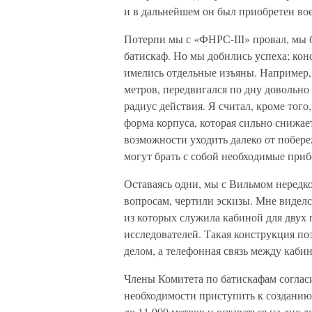
и в дальнейшем он был при­обретен 
Потерпи мы с «ФНРС-ІІІ» провал, мы б
батискаф. Но мы добились успеха; кон
имелись отдельные изъяны. Например, 
метров, передвигался по дну довольно 
радиус дейст­вия. Я считал, кроме того
форма корпуса, которая сильно снижае
возможности уходить да­леко от побере
могут брать с собой необходимые приб
Оставаясь одни, мы с Вильмом нередко
вопросам, чертили эскизы. Мне виделся
из которых служила кабиной для двух 
исследователей. Такая конструкция по
делом, а телефонная связь между каб
Члены Комитета по батискафам соглас
необходимости приступить к созданию 
до 11 000 метров и оставаться на дне 