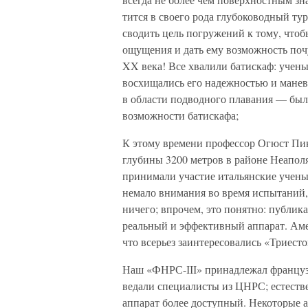
тится в своего рода глубоководный тур
сводить цель погружений к тому, чтоб
ощущения и дать ему возможность поч
XX века! Все хвалили батискаф: учен
восхищались его надежностью и манев
в области подводного плавания — был
возможности батискафа;
К этому времени профессор Огюст Пик
глубины 3200 метров в райо­не Неапо
принимали участие итальянские ученые
немало внимания во время испы­таний,
ниче­го; впрочем, это понятно: публик
реальный и эффективный аппарат. Аме
что всерьез заинтересовались «Триесто
Наш «ФНРС-ІІІ» принадлежал французс
ведали специалисты из ЦНРС; естеств
аппарат более доступный. Некоторые 