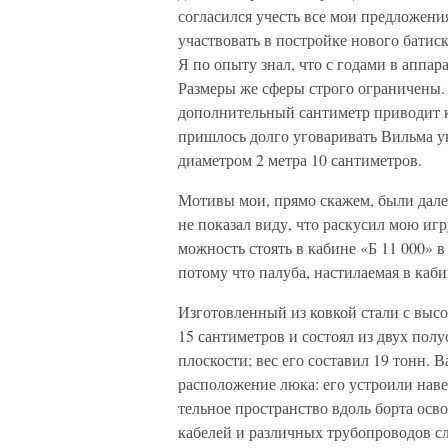
согласился учесть все мои предложени
участвовать в постройке нового батиск
Я по опыту знал, что с годами в аппа
Размеры же сферы строго ограничены. 
дополнительный санти­метр приводит 
пришлось долго уговаривать Вильма ув
диаметром 2 метра 10 сан­тиметров.
Мотивы мои, прямо скажем, были дале
не показал виду, что раску­сил мою иг
можность стоять в кабине «Б 11 000» в
потому что палуба, настилаемая в каб
Изготовленный из ковкой стали с вы
15 сантиметров и состоял из двух пол
плоскости; вес его составил 19 тонн
расположение люка: его устрои­ли нав
тельное пространство вдоль борта осв
кабелей и различных трубопрово­дов 