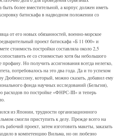
 быть более вместительной, а корпус должен иметь
уксировку батискафа в надводном положении со
вца от его новых обязанностей, военно-морское
редварительный проект батискафа «Б 11 000» и
мете стоимость постройки состав­ляла около 2,5
сопо­ставить ее со стоимостью хотя бы небольшого
е профану. Но получить ассигнования всегда нелегко,
та, потребовалось на это два года. Да и то успехом
ру Дюбюиссону, который, можно сказать, добавил ему
о­нального фонда научных исследований (Бельгия),
лю расходов по постройке «ФНРС-ІII» и теперь
ло.
атился из Японии, трудности организационного
льмом смогли приступить к делу. Прежде всего на
ть рабочий проект, затем изго­товить макеты, заказать
входило в компетенцию Вильма, но он любезно