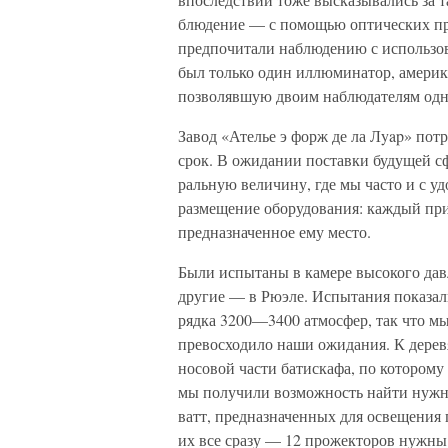
блюдение — с помощью оптических п
предпочитали наблюдению с исполь­зо
был только один иллюминатор, америк
позволявшую двоим наблюдателям одно­
Завод «Ателье э форж де ла Лyap» пот
срок. В ожидании поставки будущей сф
ральную величину, где мы часто и с у
размещение оборудования: каждый приб
предназначенное ему место.
Были испытаны в камере высокого давл
другие — в Рюэле. Испытания показал
рядка 3200—3400 атмосфер, так что мы
превосходило наши ожида­ния. К дере
носовой части батискафа, по которому
мы получили возможность найти нужн
ватт, предназначенных для освещения
их все сразу — 12 про­жекторов нужны 