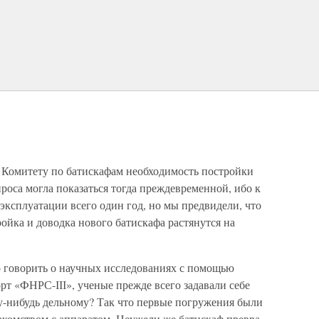
Комитету по бати­скафам необходимость по­стройки
проса могла показаться тогда преждевре­менной, ибо к
эк­сплуатации всего один год, но мы предвидели, что
ой­ка и доводка нового батискафа растянутся на
о говорить о научных исследованиях с помощью
борт «ФНРС-ІІІ», ученые прежде всего задавали себе
у-нибудь дельному? Так что первые погружения были
накомством с аппаратом. Неужели же батискаф превра­