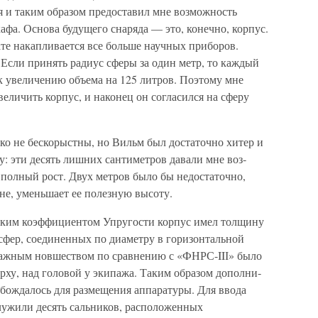
я и таким образом предоставил мне возможность
афа. Осно­ва будущего снаряда — это, конечно, корпус.
рате накапливается все больше научных приборов.
Если принять радиус сферы за один метр, то каждый
к увеличению объема на 125 литров. Поэтому мне
еличить корпус, и наконец он согласился на сферу
ко не бескорыстны, но Вильм был достаточно хитер и
ру: эти десять лишних сантиметров давали мне воз­
 полный рост. Двух мет­ров было бы недостаточно,
ине, уменьшает ее полезную высоту.
соким коэффициентом Упругости корпус имел толщину
усфер, соединенных по диаметру в горизонтальной
. Важным новшеством по сравнению с «ФНРС-IIІ» было
ерху, над головой у экипажа. Таким образом дополни­
обождалось для размещения аппаратуры. Для ввода
служили десять сальников, расположенных