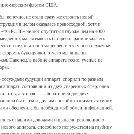
военно-морским флотом США.
ы, конечно, не стали сразу же строить новый
струкция в целом оказалась превосходной, хотя и
«ФНРС-ІІІ» не мог опуститься глубже чем на 4000
мед­ленно, малая емкость батарей ограничивала его
, что он недостаточно маневрен и что у него неудачная
т ско­рость буксировки, отчего мы лишены
жья. Наконец, в кабине аппарата тесно, ученые не
оры.
 обсуждали буду­щий аппарат, спорили по разным
 аппарат, состоявший из двух спаренных сфер, од­на
пилотов, а вторая — лабораторией для двух
­зволила бы и тем и другим спокойно заниматься своим
инами обеспечила бы необходи­мый обмен информацией.
ились с нашими до­водами и вынесли резолюцию о
нового аппарата, способного погружаться на глубину
достаточно долго для про­ведения серьезных