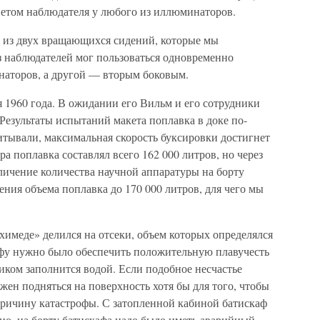
етом наблю­дателя у любого из иллюминаторов.
 из двух вращаю­щихся сидений, которые мы
з наблюдателей мог пользоваться одновременно
аторов, а другой — вторым бо­ковым.
 1960 года. В ожи­дании его Вильм и его сотрудники
Результаты испытаний макета поплавка в доке по­
читывали, максималь­ная скорость буксировки достигнет
ра поплавка составлял всего 162 000 литров, но через
личение количест­ва научной аппаратуры на борту
ения объема поплавка до 170 000 литров, для чего мы
химеде» делился на отсеки, объем которых определялся
афу нужно было обеспечить положительную пла­вучесть
ликом заполнит­ся водой. Если подобное несчастье
жен подняться на поверхность хотя бы для того, чтобы
ричину катастро­фы. С затопленной кабиной батискаф
ьно, на борту батискафа надо было иметь аварийный