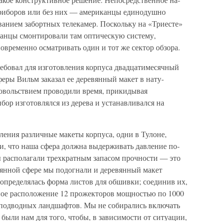
риборов или без них — американцы единодушно
ванием забортных телекамер. Поскольку на «Триесте»
анцы смонтировали там оп­тическую систему,
временно осматривать один и тот же сектор обзора.
ребовал для изготов­ления корпуса двадцатимесячный
еры Вильм заказал ее деревянный макет в нату­
довольствием проводили время, прикидывая
ор изготовлялся из дерева и устанавливался на
ения различные ма­кеты корпуса, одни в Тулоне,
и, что наша сфера должна выдерживать давление по­
 располагали трех­кратным запасом прочности — это
вянной сфере мы подогнали и деревянный макет
 определялась форма листов для обшивки; соединив их,
ое расположение 12 прожекторов мощностью по 1000
 подводных ланд­шафтов. Мы не собирались включать
были нам для того, чтобы, в зависимости от ситуации,