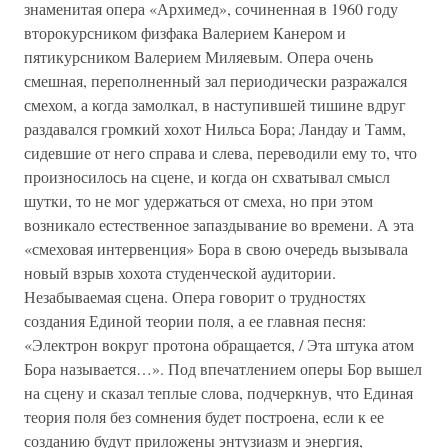
знаменитая опера «Архимед», сочиненная в 1960 году
второкурсником физфака Валерием Канером и
пятикурсником Валерием Миляевым. Опера очень
смешная, переполненный зал периодически разражался
смехом, а когда замолкал, в наступившей тишине вдруг
раздавался громкий хохот Нильса Бора; Ландау и Тамм,
сидевшие от него справа и слева, переводили ему то, что
произносилось на сцене, и когда он схватывал смысл
шутки, то не мог удержаться от смеха, но при этом
возникало естественное запаздывание во времени. А эта
«смеховая интервенция» Бора в свою очередь вызывала
новый взрыв хохота студенческой аудитории.
Незабываемая сцена. Опера говорит о трудностях
создания Единой теории поля, а ее главная песня:
«Электрон вокруг протона обращается, / Эта штука атом
Бора называется…». Под впечатлением оперы Бор вышел
на сцену и сказал теплые слова, подчеркнув, что Единая
теория поля без сомнения будет построена, если к ее
созданию будут приложены энтузиазм и энергия,