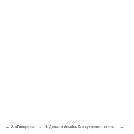
←
→
2. «Говорящая лошадь»
4. Делаем бомбы. Кто «укрепляет» и кто «направляет»?