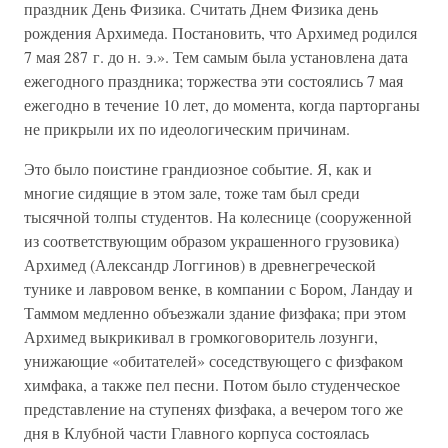
праздник День Физика. Считать Днем Физика день
рождения Архимеда. Постановить, что Архимед родился
7 мая 287 г. до н. э.». Тем самым была установлена дата
ежегодного праздника; торжества эти состоялись 7 мая
ежегодно в течение 10 лет, до момента, когда парторганы
не прикрыли их по идеологическим причинам.
Это было поистине грандиозное событие. Я, как и
многие сидящие в этом зале, тоже там был среди
тысячной толпы студентов. На колеснице (сооруженной
из соответствующим образом украшенного грузовика)
Архимед (Александр Логгинов) в древнегреческой
тунике и лавровом венке, в компании с Бором, Ландау и
Таммом медленно объезжали здание физфака; при этом
Архимед выкрикивал в громкоговоритель лозунги,
унижающие «обитателей» соседствующего с физфаком
химфака, а также пел песни. Потом было студенческое
представление на ступенях физфака, а вечером того же
дня в Клубной части Главного корпуса состоялась