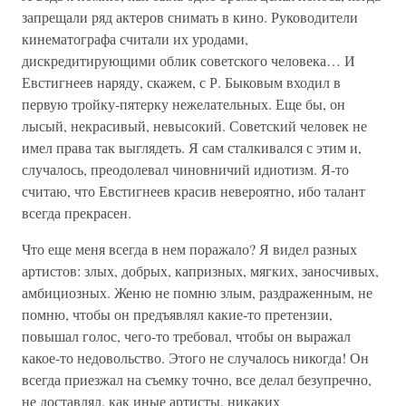
запрещали ряд актеров снимать в кино. Руководители
кинематографа считали их уродами,
дискредитирующими облик советского человека… И
Евстигнеев наряду, скажем, с Р. Быковым входил в
первую тройку-пятерку нежелательных. Еще бы, он
лысый, некрасивый, невысокий. Советский человек не
имел права так выглядеть. Я сам сталкивался с этим и,
случалось, преодолевал чиновничий идиотизм. Я-то
считаю, что Евстигнеев красив невероятно, ибо талант
всегда прекрасен.
Что еще меня всегда в нем поражало? Я видел разных
артистов: злых, добрых, капризных, мягких, заносчивых,
амбициозных. Женю не помню злым, раздраженным, не
помню, чтобы он предъявлял какие-то претензии,
повышал голос, чего-то требовал, чтобы он выражал
какое-то недовольство. Этого не случалось никогда! Он
всегда приезжал на съемку точно, все делал безупречно,
не доставлял, как иные артисты, никаких