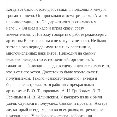
Когда все было готово для съемки, я подходил к нему и
трогал за плечо. Он просыпался, осматривался: «Ага – я
на киностудии, это Эльдар – значит, я снимаюсь у
него…» Он шел в кадр и играл сразу, сразу
замечательно… Поэтому говорить о работе режиссера с
артистом Евстигнеевым я не могу – я не знаю. Не было
застольного периода, мучительных репетиций,
многочисленных вариантов. Приходил на съемку
человек, невероятно естественный, органичный,
талантливый, входил в кадр, в сцену и делал сразу все то,
что я от него хотел. Достаточно было что-то сказать
полунамеком. Такого «самостоятельного» актера я
больше не встречал, хотя работал с прекрасными
артистами: В. О. Топорковым, А. Н. Грибовым, Э. П.
Гариным и И. В. Ильинским. У каждого из них были
удачи, случался и полууспех, бывали и провалы. Актера
же, который всегда хорош во всех ролях, встречать не
приходилось. У любого режиссера, добротен ли