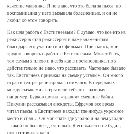
качестве ударника. Я не знаю, что это была за пьеса, но
воспоминания у него вызывала болезненные, и он не
любил об этом говорить.
Как шла работа с Евстигнеевым? Я думаю, что кое-кто из
режиссеров стал режиссером и даже знаменитым
благодаря его участию в их фильмах. Признаюсь, мне
трудно говорить о работе с Естигнеевым. Может быть,
тем самым я плюю и в себя как в постановщика, но я
действительно не знаю, что рассказать. Частенько бывало
так. Евстигнеев приезжал на съемку усталым. Он много
играл в театре, репетировал, снимался. В перерывах
между съемками актеры вели себя по – разному,
например, Бурков шутил, «травил» смешные байки,
Никулин рассказывал анекдоты, Ефремов все время
читал пьесы, а Евстигнеев находил где-нибудь укромное
место и спал… Он мог спать где угодно и на чем угодно
– такой он был всегда усталый. Я его жалел и не будил,
пока готовился кадр.