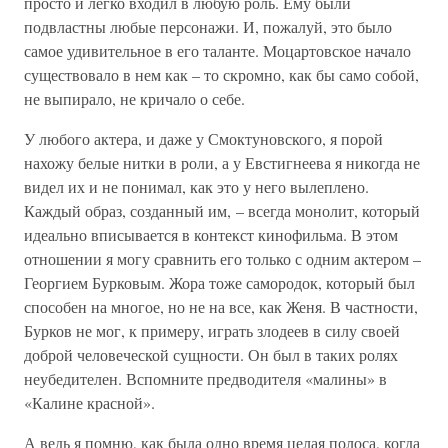
просто и легко входил в любую роль. Ему были
подвластны любые персонажи. И, пожалуй, это было
самое удивительное в его таланте. Моцартовское начало
существовало в нем как – то скромно, как бы само собой,
не выпирало, не кричало о себе.
У любого актера, и даже у Смоктуновского, я порой
нахожу белые нитки в роли, а у Евстигнеева я никогда не
видел их и не понимал, как это у него вылеплено.
Каждый образ, созданный им, – всегда монолит, который
идеально вписывается в контекст кинофильма. В этом
отношении я могу сравнить его только с одним актером –
Георгием Бурковым. Жора тоже самородок, который был
способен на многое, но не на все, как Женя. В частности,
Бурков не мог, к примеру, играть злодеев в силу своей
доброй человеческой сущности. Он был в таких ролях
неубедителен. Вспомните предводителя «малины» в
«Калине красной».
А ведь я помню, как была одно время целая полоса, когда