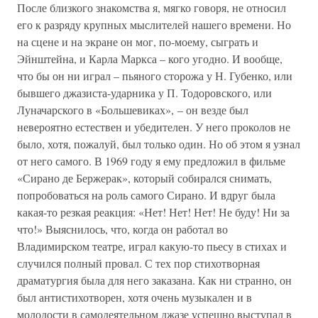
После близкого знакомства я, мягко говоря, не относил
его к разряду крупных мыслителей нашего времени. Но
на сцене и на экране он мог, по-моему, сыграть и
Эйнштейна, и Карла Маркса – кого угодно. И вообще,
что бы он ни играл – пьяного сторожа у Н. Губенко, или
бывшего джазиста-ударника у П. Тодоровского, или
Луначарского в «Большевиках», – он везде был
невероятно естествен и убедителен. У него проколов не
было, хотя, пожалуй, был только один. Но об этом я узнал
от него самого. В 1969 году я ему предложил в фильме
«Сирано де Бержерак», который собирался снимать,
попробоваться на роль самого Сирано. И вдруг была
какая-то резкая реакция: «Нет! Нет! Нет! Не буду! Ни за
что!» Выяснилось, что, когда он работал во
Владимирском театре, играл какую-то пьесу в стихах и
случился полный провал. С тех пор стихотворная
драматургия была для него заказана. Как ни странно, он
был антистихотворен, хотя очень музыкален и в
молодости в самодеятельном джазе успешно выступал в