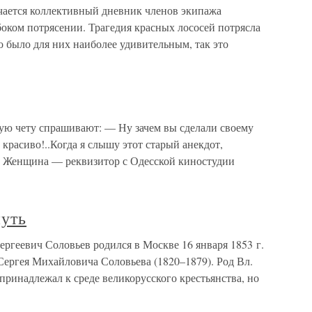
чается коллективный дневник членов экипажа
боком потрясении. Трагедия красных лососей потрясла
о было для них наиболее удивительным, так это
ю чету спрашивают: — Ну зачем вы сделали своему
красиво!..Когда я слышу этот старый анекдот,
. Женщина — реквизитор с Одесской киностудии
уть
ргеевич Соловьев родился в Москве 16 января 1853 г.
 Сергея Михайловича Соловьева (1820–1879). Род Вл.
принадлежал к среде великорусского крестьянства, но