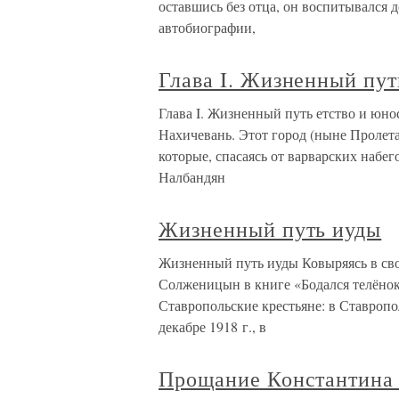
оставшись без отца, он воспитывался 
автобиографии,
Глава I. Жизненный пут
Глава I. Жизненный путь етство и юн
Нахичевань. Этот город (ныне Пролет
которые, спасаясь от варварских набе
Налбандян
Жизненный путь иуды
Жизненный путь иуды Ковыряясь в св
Солженицын в книге «Бодался телён
Ставропольские крестьяне: в Ставропо
декабре 1918 г., в
Прощание Константина 