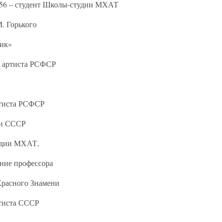
956 – студент Школы-студии МХАТ
. Горького
ник»
о артиста РСФСР
ртиста РСФСР
ии СССР
удии МХАТ,
ание профессора
Красного Знамени
ртиста СССР