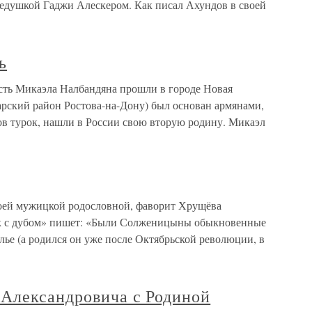
дедушкой Гаджи Алескером. Как писал Ахундов в своей
ь
ость Микаэла Налбандяна прошли в городе Новая
арский район Ростова-на-Дону) был основан армянами,
гов турок, нашли в России свою вторую родину. Микаэл
оей мужицкой родословной, фаворит Хрущёва
ок с дубом» пишет: «Были Солженицыны обыкновенные
лье (а родился он уже после Октябрьской революции, в
Александровича с Родиной