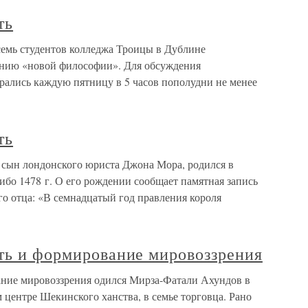
ть
осемь студентов колледжа Троицы в Дублине
ению «новой философии». Для обсуждения
рались каждую пятницу в 5 часов пополудни не менее
ть
 сын лондонского юриста Джона Мора, родился в
ибо 1478 г. О его рождении сообщает памятная запись
его отца: «В семнадцатый год правления короля
уть и формирование мировоззрения
ание мировоззрения одился Мирза-Фатали Ахундов в
м центре Шекинского ханства, в семье торговца. Рано