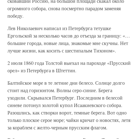
сковавший Россию, на большой площади скакал около
огромного собора, снова посмертно парадом заменяя
победу.
Лев Николаевич написал из Петербурга тетушке
Ергольской за несколько часов до отъезда за границу: «…
большие города, новые лица, знакомые мне скучны. Нет
лучше жизни, как косить с шестипалым Тихоном».
2 июля 1860 года Толстой выехал на пароходе «Прусский
орел» из Петербурга в Штеттин.
Балтийское море в те летние дни белесо. Солнце долго
стоит над горизонтом. Волны серо-синие. Берега
уходили. Скрывался Петербург. Последним в белесой
синеве потонул золотой купол Исаакиевского собора.
Разошлись, как створки ворот, темные берега. Вот одно
только плоское серое море; чайки кричат о новостях, летя
за кораблем с желто-черным прусским флагом.