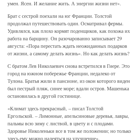
умен. Ясен. И желание жить. А энергии жизни нет».
Брат с сестрой поехали на юг Франции. Толстой
продолжал путешествовать один. Осматривал фермы.
Удивлялся, как плохо кормят поденщиков, как похожа их
работа на барщину. Он разочарованно записывает 29
августа: «Пора перестать ждать неожиданных подарков
от жизни, а самому делать жизнь». Но как делать жизнь?
С братом Лев Николаевич снова встретился в Гиере. Это
город на южном побережье Франции, недалеко от
Тулона. Братья жили в пансионе, из окон которого виден
был пестрый пляж, синее море; вдали остров. Машенька
остановилась в другой гостинице.
«Климат здесь прекрасный, – писал Толстой
Ергольской. – Лимонные, апельсиновые деревья, лавры,
пальмы всю зиму с листвой, в цвету и с плодами.
Здоровье Николеньки все в том же положении; но только
здесь ему можно надеяться на улучшение».