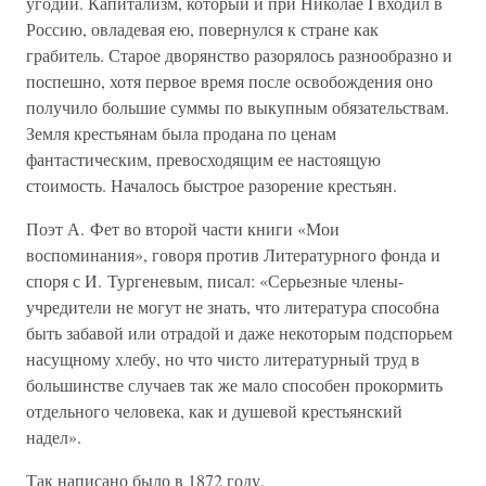
угодий. Капитализм, который и при Николае I входил в
Россию, овладевая ею, повернулся к стране как
грабитель. Старое дворянство разорялось разнообразно и
поспешно, хотя первое время после освобождения оно
получило большие суммы по выкупным обязательствам.
Земля крестьянам была продана по ценам
фантастическим, превосходящим ее настоящую
стоимость. Началось быстрое разорение крестьян.
Поэт А. Фет во второй части книги «Мои
воспоминания», говоря против Литературного фонда и
споря с И. Тургеневым, писал: «Серьезные члены-
учредители не могут не знать, что литература способна
быть забавой или отрадой и даже некоторым подспорьем
насущному хлебу, но что чисто литературный труд в
большинстве случаев так же мало способен прокормить
отдельного человека, как и душевой крестьянский
надел».
Так написано было в 1872 году.