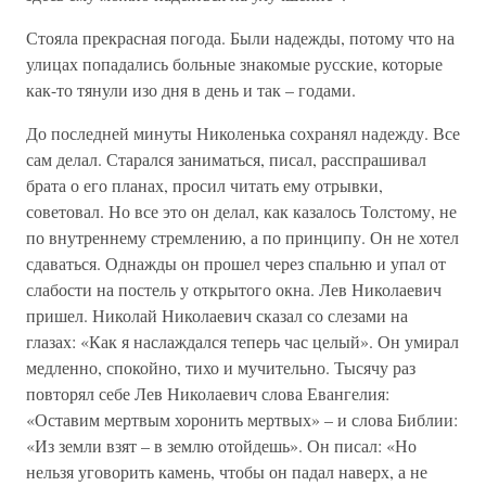
Стояла прекрасная погода. Были надежды, потому что на
улицах попадались больные знакомые русские, которые
как-то тянули изо дня в день и так – годами.
До последней минуты Николенька сохранял надежду. Все
сам делал. Старался заниматься, писал, расспрашивал
брата о его планах, просил читать ему отрывки,
советовал. Но все это он делал, как казалось Толстому, не
по внутреннему стремлению, а по принципу. Он не хотел
сдаваться. Однажды он прошел через спальню и упал от
слабости на постель у открытого окна. Лев Николаевич
пришел. Николай Николаевич сказал со слезами на
глазах: «Как я наслаждался теперь час целый». Он умирал
медленно, спокойно, тихо и мучительно. Тысячу раз
повторял себе Лев Николаевич слова Евангелия:
«Оставим мертвым хоронить мертвых» – и слова Библии:
«Из земли взят – в землю отойдешь». Он писал: «Но
нельзя уговорить камень, чтобы он падал наверх, а не