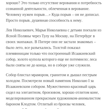
хорошо? Это только отсутствие верования и потребность
сознанной деятельности, облеченная в верование.
Человеку нужен порыв…» Куда порыв – он не дописал.
Просто порыв, душевная способность к нему.
Лев Николаевич, Марья Николаевна с детьми поехали из
Ясной Поляны через Тулу на Москву, на Петербург в
своих экипажах. В Питере они не застали знакомых –
было лето, все разъехались. Толстой показал
племянницам только что построенный Исаакиевский
собор, золото купола которого еще не потемнело; леса
были сняты не до конца, но в соборе уже служили.
Собор блистал мрамором, гранитом и дышал пестрым
холодом. Посмотрели новый памятник Николаю I за
Исаакиевским собором. Мужественно-красивый царь
сидел на элегантном, бронзовом, хорошо отлитом коне,
моделированном прекрасным художником-анималистом
бароном Клодтом. Отлитый из бронзы человек,