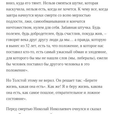
вниз, куда его тянет. Нельзя смеяться шутке, которая
наскучила, нельзя есть, когда не хочется. К чему все, когда
завтра начнутся муки смерти со всею мерзостью
подлости, лжи, самообманывания и кончатся
ничтожеством, нулем для себя. Забавная штучка. Будь
полезен, будь добродетелен, будь счастлив, покуда жив, –
говорят века друг другу люди да мы… а правда, которую
я вынес из 32 лет, есть та, что положение, в которое нас
поставил кто-то, есть самый ужасный обман и злодеяние,
для которого бы мы не нашли слов (мы, либералы), ежели
бы человек поставил бы другого человека в это
положение».
Но Толстой этому не верил. Он решает так: «Берите
жизнь, какая она есть». Как же! Я и беру жизнь, какова
она есть, как самое пошлое, отвратительное и ложное
состояние».
Перед смертью Николай Николаевич очнулся и сказал