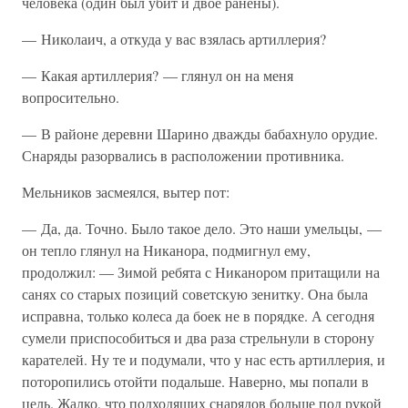
человека (один был убит и двое ранены).
— Николаич, а откуда у вас взялась артиллерия?
— Какая артиллерия? — глянул он на меня
вопросительно.
— В районе деревни Шарино дважды бабахнуло орудие.
Снаряды разорвались в расположении противника.
Мельников засмеялся, вытер пот:
— Да, да. Точно. Было такое дело. Это наши умельцы, —
он тепло глянул на Никанора, подмигнул ему,
продолжил: — Зимой ребята с Никанором притащили на
санях со старых позиций советскую зенитку. Она была
исправна, только колеса да боек не в порядке. А сегодня
сумели приспособиться и два раза стрельнули в сторону
карателей. Ну те и подумали, что у нас есть артиллерия, и
поторопились отойти подальше. Наверно, мы попали в
цель. Жалко, что подходящих снарядов больше под рукой