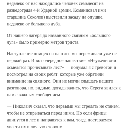
недалеко от нас находились человек семьдесят из
разведотряда 4-й Ударной армии. Командовал ими
старшина Соколов) выставили засаду на опушке,
недалеко от большого дуба.
От нашего лагеря до названного связным «большого
луга» было примерно метров триста.
Наступление немцев на наш лес мы переживали уже не
первый раз. И вот очередное нашествие. «Неужели они
осмелятся прочесывать лес?» — подумал я с тревогой и
посмотрел на своих ребят, которые уже обратили
внимание на связного. Они не могли слышать нашего
разговора, но, видимо, догадывались, что Серега явился к
нам с важным сообщением.
— Николаич сказал, что первыми мы стрелять не станем,
чтобы не открываться перед ними. Но если фрицы
двинутся в лес и направятся к вам, тогда постараемся
увести их в другую сторону.