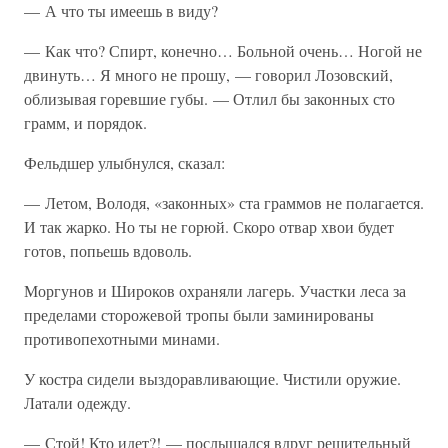
— А что ты имеешь в виду?
— Как что? Спирт, конечно… Больной очень… Ногой не
двинуть… Я много не прошу, — говорил Лозовский,
облизывая горевшие губы. — Отлил бы законных сто
грамм, и порядок.
Фельдшер улыбнулся, сказал:
— Летом, Володя, «законных» ста граммов не полагается.
И так жарко. Но ты не горюй. Скоро отвар хвои будет
готов, попьешь вдоволь.
Моргунов и Широков охраняли лагерь. Участки леса за
пределами сторожевой тропы были заминированы
противопехотными минами.
У костра сидели выздоравливающие. Чистили оружие.
Латали одежду.
— Стой! Кто идет?! — послышался вдруг решительный