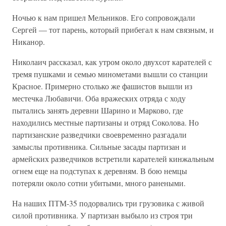
Ночью к нам пришел Мельников. Его сопровождали
Сергей — тот парень, который прибегал к нам связным, и
Никанор.
Николаич рассказал, как утром около двухсот карателей с
тремя пушками и семью минометами вышли со станции
Красное. Примерно столько же фашистов вышли из
местечка Любавичи. Оба вражеских отряда с ходу
пытались занять деревни Шарино и Марково, где
находились местные партизаны и отряд Соколова. Но
партизанские разведчики своевременно разгадали
замыслы противника. Сильные засады партизан и
армейских разведчиков встретили карателей кинжальным
огнем еще на подступах к деревням. В бою немцы
потеряли около сотни убитыми, много ранеными.
На наших ПТМ-35 подорвались три грузовика с живой
силой противника. У партизан выбыло из строя три