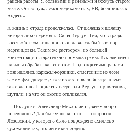
района работы. Я больными и ранеными нахожусь старом
месте. Остро нуждаемся медикаментах, ВВ, боеприпасах.
Авдеев».
А жизнь в отряде продолжалась. От шалаша к шалашу
неторопливо переходил Саша Вергун. Тем, кто страдал
расстройством кишечника, он давал слабый раствор
марганцовки. Таким же раствором, но большей
концентрации старательно промывал раны. Вскрывшиеся
нарывы обрабатывал спиртом. Над открытыми ранами
возвышались каркасы-корзинки, сплетенные из лозы
самим фельдшером, что способствовало быстрейшему
заживлению. Пациенты встречали Вергуна приветливо,
шутили, на что он охотно откликался.
— Послушай, Александр Михайлович, зачем добро
переводишь? Дал бы лучше выпить, — попросил
Лозовский, у которого было повреждено ахиллово
сухожилие так, что он не мог ходить.