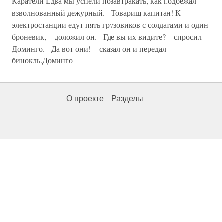
Каратели Едва мы успели позавтракать, как подбежал
взволнованный дежурный.– Товарищ капитан! К
электростанции едут пять грузовиков с солдатами и один
броневик, – доложил он.– Где вы их видите? – спросил
Доминго.– Да вот они! – сказал он и передал
бинокль.Доминго
О проекте
Разделы