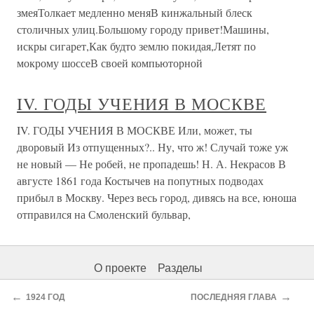
змеяТолкает медленно меняВ кинжальный блеск
столичных улиц.Большому городу привет!Машины,
искры сигарет,Как будто землю покидая,Летят по
мокрому шоссеВ своей компьюторной
IV. ГОДЫ УЧЕНИЯ В МОСКВЕ
IV. ГОДЫ УЧЕНИЯ В МОСКВЕ Или, может, ты
дворовый Из отпущенных?.. Ну, что ж! Случай тоже уж
не новый — Не робей, не пропадешь! Н. А. Некрасов В
августе 1861 года Костычев на попутных подводах
прибыл в Москву. Через весь город, дивясь на все, юноша
отправился на Смоленский бульвар,
О проекте
Разделы
←
→
1924 ГОД
ПОСЛЕДНЯЯ ГЛАВА