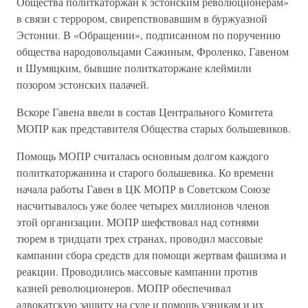
Общества политкаторжан к эстонским революционерам»
в связи с террором, свирепствовавшим в буржуазной
Эстонии. В «Обращении», подписанном по поручению
общества народовольцами Сажиным, Фроленко, Гавеном
и Шумяцким, бывшие политкаторжане клеймили
позором эстонских палачей.
Вскоре Гавена ввели в состав Центрального Комитета
МОПР как представителя Общества старых большевиков.
Помощь МОПР считалась основным долгом каждого
политкаторжанина и старого большевика. Ко времени
начала работы Гавен в ЦК МОПР в Советском Союзе
насчитывалось уже более четырех миллионов членов
этой организации. МОПР шефствовал над сотнями
тюрем в тридцати трех странах, проводил массовые
кампании сбора средств для помощи жертвам фашизма и
реакции. Проводились массовые кампании против
казней революционеров. МОПР обеспечивал
адвокатскую защиту на суде и помощь узникам и их