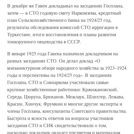
В декабре же Гавен докладывал на заседаниях Госплана,
затем — в СТО годовую смету Наркомзема, кредитный
план Сельскохозяйственного банка на 1924/25 год,
результаты обследования комиссий СТО ирригации в
Туркестане, итоги восстановления и планы развития
тонкорунного овцеводства в СССР.
В январе 1925 года Гавена назначили докладчиком на
разных заседаниях СТО. Он делал доклад «О
конъюнктурном обзоре народного хозяйства за 1923–1924
годы и перспективы на 1924/25 год». В заседаниях
Госплана, СТО и Совнаркома участвовали самые
крупные хозяйственные работники: Кржижановский,
Середа, Цюрупа, Брюханов, Межлаук, Шлихтер, Лежава,
Красин, Хинчук, Фрумкин и многие другие эксперты и
члены Госплана, консультанты Советского правительства.
Быстрота и ясность ответов на вопросы участников
заседания СТО и СНК свидетельствовали о том,
насколько докладчик овладел предметом и материалом