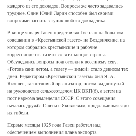
каждого из его докладов. Вопросы же часто задавались
трудные. Один Юлий Ларин способен был своими
вопросами загнать в тупик любого докладчика.
В конце января Гавен представлял Госплан на большом
совещании в «Крестьянской газете» на Воздвиженке, на
котором собрались крестьянские и рабочие
корреспонденты газеты со всех концов страны.
Обсуждались вопросы подготовки к весеннему севу.
«Готовь сани летом, а телегу — зимой» стало девизом тех
дней. Редактором «Крестьянской газеты» был Я. А.
Яковлев, талантливый организатор, потом выдвинутый
на руководство сельхозотделом ЦК ВКП(б), а затем на
пост наркома земледелия СССР. С этого совещания
началась дружба Гавена с Яковлевым, продолжавшаяся до
их гибели.
Первые месяцы 1925 года Гавен работал над
обеспечением выполнения плана экспорта