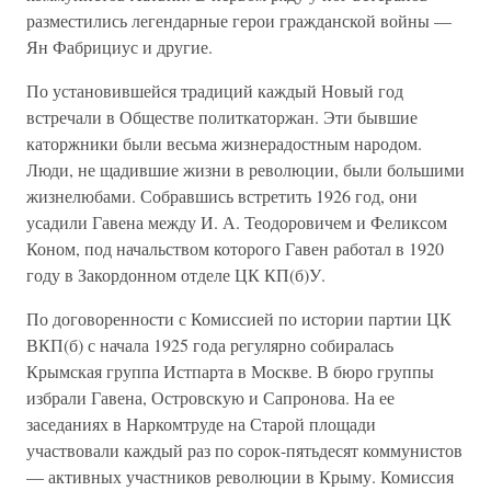
разместились легендарные герои гражданской войны —
Ян Фабрициус и другие.
По установившейся традиций каждый Новый год
встречали в Обществе политкаторжан. Эти бывшие
каторжники были весьма жизнерадостным народом.
Люди, не щадившие жизни в революции, были большими
жизнелюбами. Собравшись встретить 1926 год, они
усадили Гавена между И. А. Теодоровичем и Феликсом
Коном, под начальством которого Гавен работал в 1920
году в Закордонном отделе ЦК КП(б)У.
По договоренности с Комиссией по истории партии ЦК
ВКП(б) с начала 1925 года регулярно собиралась
Крымская группа Истпарта в Москве. В бюро группы
избрали Гавена, Островскую и Сапронова. На ее
заседаниях в Наркомтруде на Старой площади
участвовали каждый раз по сорок-пятьдесят коммунистов
— активных участников революции в Крыму. Комиссия