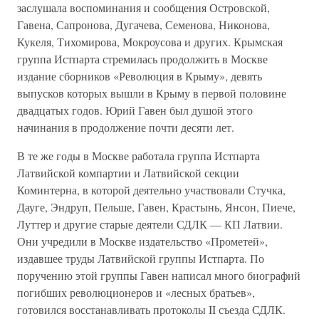
заслушала воспоминания и сообщения Островской,
Гавена, Сапронова, Дугачева, Семенова, Никонова,
Кукеля, Тихомирова, Мокроусова и других. Крымская
группа Истпарта стремилась продолжить в Москве
издание сборников «Революция в Крыму», девять
выпусков которых вышли в Крыму в первой половине
двадцатых годов. Юрий Гавен был душой этого
начинания в продолжение почти десяти лет.
В те же годы в Москве работала группа Истпарта
Латвийской компартии и Латвийской секции
Коминтерна, в которой деятельно участвовали Стучка,
Дауге, Эндруп, Пельше, Гавен, Крастынь, Янсон, Пиече,
Луттер и другие старые деятели СДЛК — КП Латвии.
Они учредили в Москве издательство «Прометей»,
издавшее труды Латвийской группы Истпарта. По
поручению этой группы Гавен написал много биографий
погибших революционеров и «лесных братьев»,
готовился восстанавливать протоколы II съезда СДЛК.