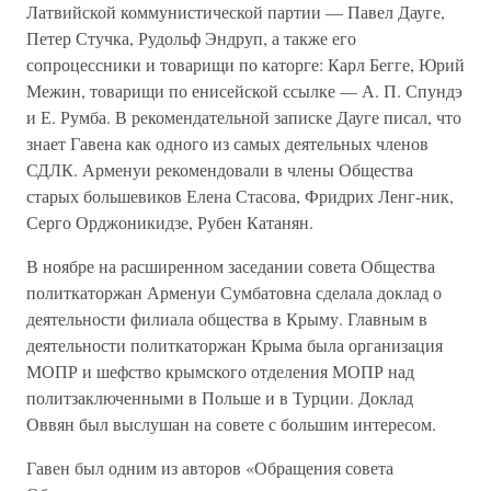
Латвийской коммунистической партии — Павел Дауге,
Петер Стучка, Рудольф Эндруп, а также его
сопроцессники и товарищи по каторге: Карл Бегге, Юрий
Межин, товарищи по енисейской ссылке — А. П. Спундэ
и Е. Румба. В рекомендательной записке Дауге писал, что
знает Гавена как одного из самых деятельных членов
СДЛК. Арменуи рекомендовали в члены Общества
старых большевиков Елена Стасова, Фридрих Ленг-ник,
Серго Орджоникидзе, Рубен Катанян.
В ноябре на расширенном заседании совета Общества
политкаторжан Арменуи Сумбатовна сделала доклад о
деятельности филиала общества в Крыму. Главным в
деятельности политкаторжан Крыма была организация
МОПР и шефство крымского отделения МОПР над
политзаключенными в Польше и в Турции. Доклад
Оввян был выслушан на совете с большим интересом.
Гавен был одним из авторов «Обращения совета