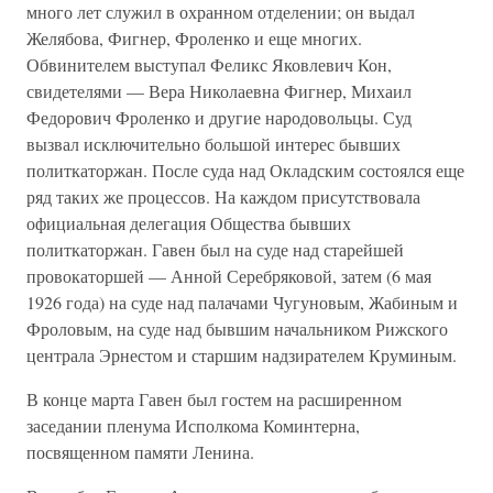
много лет служил в охранном отделении; он выдал
Желябова, Фигнер, Фроленко и еще многих.
Обвинителем выступал Феликс Яковлевич Кон,
свидетелями — Вера Николаевна Фигнер, Михаил
Федорович Фроленко и другие народовольцы. Суд
вызвал исключительно большой интерес бывших
политкаторжан. После суда над Окладским состоялся еще
ряд таких же процессов. На каждом присутствовала
официальная делегация Общества бывших
политкаторжан. Гавен был на суде над старейшей
провокаторшей — Анной Серебряковой, затем (6 мая
1926 года) на суде над палачами Чугуновым, Жабиным и
Фроловым, на суде над бывшим начальником Рижского
централа Эрнестом и старшим надзирателем Круминым.
В конце марта Гавен был гостем на расширенном
заседании пленума Исполкома Коминтерна,
посвященном памяти Ленина.