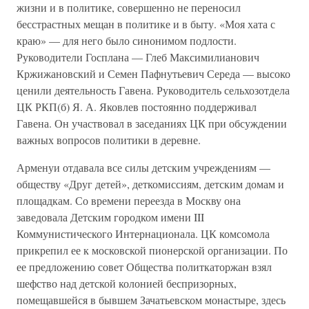
жизни и в политике, совершенно не переносил
бесстрастных мещан в политике и в быту. «Моя хата с
краю» — для него было синонимом подлости.
Руководители Госплана — Глеб Максимилианович
Кржижановский и Семен Пафнутьевич Середа — высоко
ценили деятельность Гавена. Руководитель сельхозотдела
ЦК РКП(б) Я. А. Яковлев постоянно поддерживал
Гавена. Он участвовал в заседаниях ЦК при обсуждении
важных вопросов политики в деревне.
Арменуи отдавала все силы детским учреждениям —
обществу «Друг детей», деткомиссиям, детским домам и
площадкам. Со времени переезда в Москву она
заведовала Детским городком имени III
Коммунистического Интернационала. ЦК комсомола
прикрепил ее к московской пионерской организации. По
ее предложению совет Общества политкаторжан взял
шефство над детской колонией беспризорных,
помещавшейся в бывшем Зачатьевском монастыре, здесь