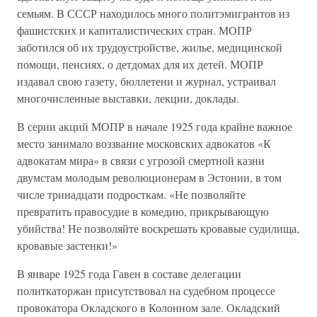
семьям. В СССР находилось много политэмигрантов из
фашистских и капиталистических стран. МОПР
заботился об их трудоустройстве, жилье, медицинской
помощи, пенсиях, о детдомах для их детей. МОПР
издавал свою газету, бюллетени и журнал, устраивал
многочисленные выставки, лекции, доклады.
В серии акций МОПР в начале 1925 года крайне важное
место занимало воззвание московских адвокатов «К
адвокатам мира» в связи с угрозой смертной казни
двумстам молодым революционерам в Эстонии, в том
числе тринадцати подросткам. «Не позволяйте
превратить правосудие в комедию, прикрывающую
убийства! Не позволяйте воскрешать кровавые судилища,
кровавые застенки!»
В январе 1925 года Гавен в составе делегации
политкаторжан присутствовал на судебном процессе
провокатора Окладского в Колонном зале. Окладский