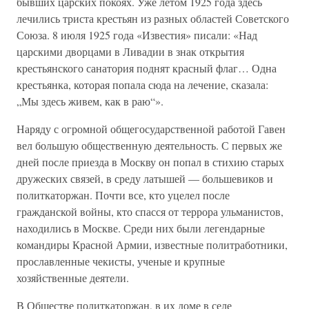
бывших царских покоях. Уже летом 1925 года здесь
лечились триста крестьян из разных областей Советского
Союза. 8 июля 1925 года «Известия» писали: «Над
царскими дворцами в Ливадии в знак открытия
крестьянского санатория поднят красный флаг… Одна
крестьянка, которая попала сюда на лечение, сказала:
„Мы здесь живем, как в раю“».
Наряду с огромной общегосударственной работой Гавен
вел большую общественную деятельность. С первых же
дней после приезда в Москву он попал в стихию старых
дружеских связей, в среду латышей — большевиков и
политкаторжан. Почти все, кто уцелел после
гражданской войны, кто спасся от террора ульманистов,
находились в Москве. Среди них были легендарные
командиры Красной Армии, известные политработники,
прославленные чекисты, ученые и крупные
хозяйственные деятели.
В Обществе политкаторжан, в их доме в селе