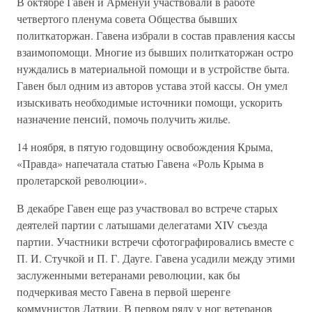
В октябре Гавен и Арменуи участвовали в работе
четвертого пленума совета Общества бывших
политкаторжан. Гавена избрали в состав правления кассы
взаимопомощи. Многие из бывших политкаторжан остро
нуждались в материальной помощи и в устройстве быта.
Гавен был одним из авторов устава этой кассы. Он умел
изыскивать необходимые источники помощи, ускорить
назначение пенсий, помочь получить жилье.
14 ноября, в пятую годовщину освобождения Крыма,
«Правда» напечатала статью Гавена «Роль Крыма в
пролетарской революции».
В декабре Гавен еще раз участвовал во встрече старых
деятелей партии с латышами делегатами XIV съезда
партии. Участники встречи сфотографировались вместе с
П. И. Стучкой и П. Г. Дауге. Гавена усадили между этими
заслуженными ветеранами революции, как бы
подчеркивая место Гавена в первой шеренге
коммунистов Латвии. В первом ряду у ног ветеранов