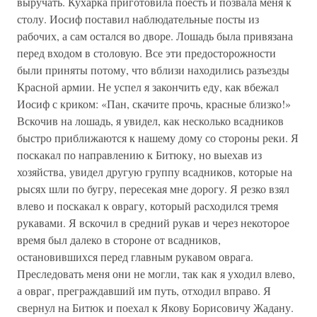
выручать. Кухарка приготовила поесть и позвала меня к
столу. Иосиф поставил наблюдательные посты из
рабочих, а сам остался во дворе. Лошадь была привязана
перед входом в столовую. Все эти предосторожности
были приняты потому, что вблизи находились разъезды
Красной армии. Не успел я закончить еду, как вбежал
Иосиф с криком: «Пан, скачите прочь, красные близко!»
Вскочив на лошадь, я увидел, как несколько всадников
быстро приближаются к нашему дому со стороны реки. Я
поскакал по направлению к Битюку, но выехав из
хозяйства, увидел другую группу всадников, которые на
рысях шли по бугру, пересекая мне дорогу. Я резко взял
влево и поскакал к оврагу, который расходился тремя
рукавами. Я вскочил в средний рукав и через некоторое
время был далеко в стороне от всадников,
остановившихся перед главным рукавом оврага.
Преследовать меня они не могли, так как я уходил влево,
а овраг, преграждавший им путь, отходил вправо. Я
свернул на Битюк и поехал к Якову Борисовичу Жадану.