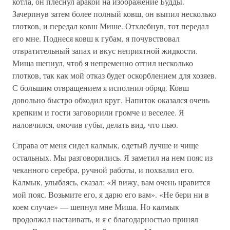
котла, он плеснул аракой на изображение Будды.
Зачерпнув затем более полный ковш, он выпил несколько
глотков, и передал ковш Мише. Отхлебнув, тот передал
его мне. Поднеся ковш к губам, я почувствовал
отвратительный запах и вкус неприятной жидкости.
Миша шепнул, чтоб я непременно отпил несколько
глотков, так как мой отказ будет оскорблением для хозяев.
С большим отвращением я исполнил обряд. Ковш
довольно быстро обходил круг. Напиток оказался очень
крепким и гости заговорили громче и веселее. Я
наловчился, омочив губы, делать вид, что пью.
Справа от меня сидел калмык, одетый лучше и чище
остальных. Мы разговорились. Я заметил на нем пояс из
чеканного серебра, ручной работы, и похвалил его.
Калмык, улыбаясь, сказал: «Я вижу, вам очень нравится
мой пояс. Возьмите его, я дарю его вам». «Не бери ни в
коем случае» — шепнул мне Миша. Но калмык
продолжал настаивать, и я с благодарностью принял