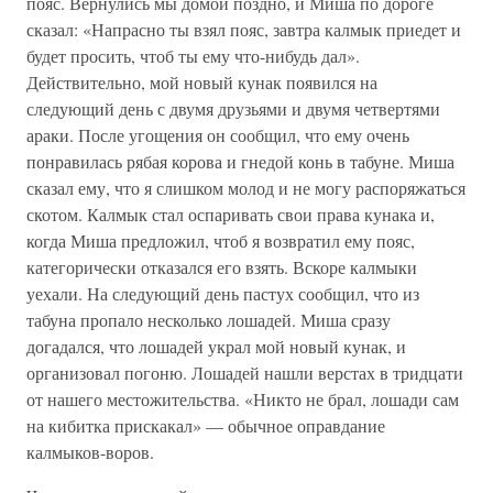
пояс. Вернулись мы домой поздно, и Миша по дороге
сказал: «Напрасно ты взял пояс, завтра калмык приедет и
будет просить, чтоб ты ему что-нибудь дал».
Действительно, мой новый кунак появился на
следующий день с двумя друзьями и двумя четвертями
араки. После угощения он сообщил, что ему очень
понравилась рябая корова и гнедой конь в табуне. Миша
сказал ему, что я слишком молод и не могу распоряжаться
скотом. Калмык стал оспаривать свои права кунака и,
когда Миша предложил, чтоб я возвратил ему пояс,
категорически отказался его взять. Вскоре калмыки
уехали. На следующий день пастух сообщил, что из
табуна пропало несколько лошадей. Миша сразу
догадался, что лошадей украл мой новый кунак, и
организовал погоню. Лошадей нашли верстах в тридцати
от нашего местожительства. «Никто не брал, лошади сам
на кибитка прискакал» — обычное оправдание
калмыков-воров.