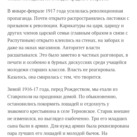
В январе-феврале 1917 года усилилась революционная
пропаганда. Почти открыто распространялись листовки с
призывом к революции. Карикатуры на царя, царицу и
других членов царской семьи (главным образом в связи с
Распутиным) открыто клеились на стенах, на заборах и
даже на окнах магазинов. Авторитет власти
расшатывался. Это было заметно в частных разговорах, в
печати и особенно в бурных дискуссиях среди учащейся
молодежи старших классов. Власть не реагировала.
Казалось, она смирилась с тем, что творится.
Зимой 1916-17 года, перед Рождеством, мы ехали из
Ставрополя на праздники домой. По обыкновению,
остановились покормить лошадей и отдохнуть у
знакомого крестьянина в селе Терновское. Старик внешне
не изменился, но выглядел озабоченно. Три его младших
сына были в армии. Для нужд армии была реквизирована
пара лучших его лошадей и молодой бычок. На