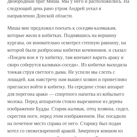
двоюродный брат Миша. Мы у него и расположились. На
следующий день рано утром Андрей уехал в
направлении Донской области.
Миша мне предложил поехать к соседям-калмыкам,
которые жили в кибитках. Поднявшись на вершину
кургана, он внимательно осмотрел степную равнину, на
которой были разбросаны кибитки кочевников, и сказал:
«Поедем вон в ту кибитку, там кончают варить араку и
скоро соберутся калмыки-соседи». Из кибитки выходила
тонкая струя светлого дыма. Не успели мы слезть с
лошадей, как навстречу нам вышел хозяин и приветливо
пригласил войти в кибитку. На середине стоял аппарат
для перегона араки — спиртного напитка из кобыльего
молока. Перед аппаратом стояло вырезанное из дерева
изображение Будды. Старик-калмык, отец хозяина, сидел,
скрестив ноги, перед этим изображением. Нас посадили
на почетное место справа от него. Старику был подан
котел со свежесваренной аракой. Зачерпнув ковшом из