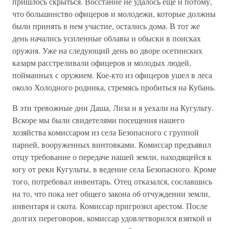
пришлось скрыться. Восстание не удалось еще и потому,
что большинство офицеров и молодежи, которые должны
были принять в нем участие, остались дома. В тот же
день начались усиленные облавы и обыски в поисках
оружия. Уже на следующий день во дворе осетинских
казарм расстреливали офицеров и молодых людей,
пойманных с оружием. Кое-кто из офицеров ушел в леса
около Холодного родника, стремясь пробиться на Кубань.
В эти тревожные дни Даша, Лиза и я уехали на Кугульту.
Вскоре мы были свидетелями посещения нашего
хозяйства комиссаром из села Безопасного с группой
парней, вооруженных винтовками. Комиссар предъявил
отцу требование о передаче нашей земли, находящейся к
югу от реки Кугульты, в ведение села Безопасного. Кроме
того, потребовал инвентарь. Отец отказался, сославшись
на то, что пока нет общего закона об отчуждении земли,
инвентаря и скота. Комиссар пригрозил арестом. После
долгих переговоров, комиссар удовлетворился взяткой и