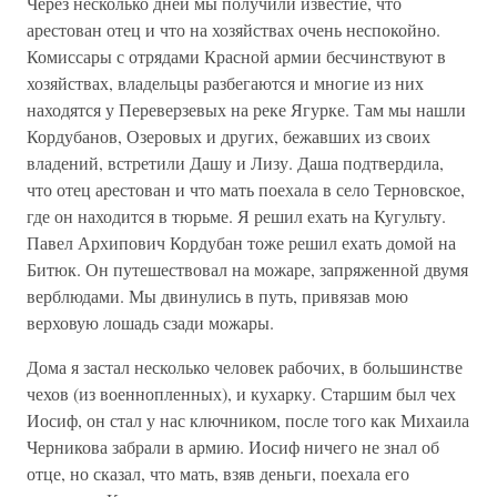
Через несколько дней мы получили известие, что
арестован отец и что на хозяйствах очень неспокойно.
Комиссары с отрядами Красной армии бесчинствуют в
хозяйствах, владельцы разбегаются и многие из них
находятся у Переверзевых на реке Ягурке. Там мы нашли
Кордубанов, Озеровых и других, бежавших из своих
владений, встретили Дашу и Лизу. Даша подтвердила,
что отец арестован и что мать поехала в село Терновское,
где он находится в тюрьме. Я решил ехать на Кугульту.
Павел Архипович Кордубан тоже решил ехать домой на
Битюк. Он путешествовал на можаре, запряженной двумя
верблюдами. Мы двинулись в путь, привязав мою
верховую лошадь сзади можары.
Дома я застал несколько человек рабочих, в большинстве
чехов (из военнопленных), и кухарку. Старшим был чех
Иосиф, он стал у нас ключником, после того как Михаила
Черникова забрали в армию. Иосиф ничего не знал об
отце, но сказал, что мать, взяв деньги, поехала его