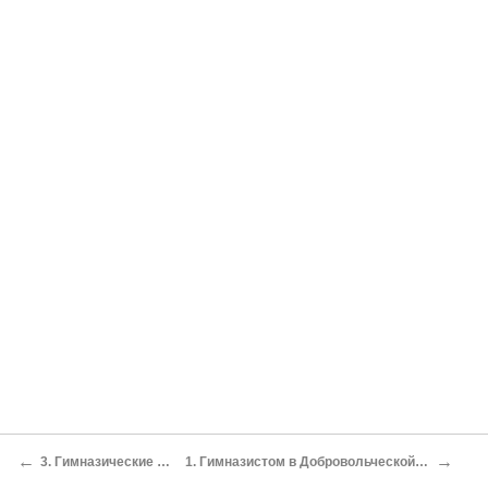
←
→
3. Гимназические годы
1. Гимназистом в Добровольческой армии