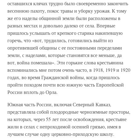
оставшихся клячах трудно было своевременно закончить
весеннюю пахоту, покос травы и уборку урожая. К тому
же его наделы общинной земли были расположены в
разных местах и довольно далеко от села. Впервые
пришлось услышать от крепкого старика накипевшую
горечь, что «вот, трудились, готовились выйти из
опротивевшей общины с ее постоянными переделами
земли, с наделами, которые становятся все меньше, да
вот, война помешала». Эти горькие слова крестьянина
вспоминались мне потом очень часто, в 1918, 1919 и 1920
годах, во время Гражданской войны, когда пришлось
пройти походом почти всю южную часть Европейской
России вплоть до Орла.
Южная часть России, включая Северный Кавказ,
представляла собой плодородные черноземные просторы,
на которых, через 55 лет после освобождения, крестьяне
жили в селах с непроходимой осенней грязью, имея в
лучшем случае одну церковно-приходскую школу.