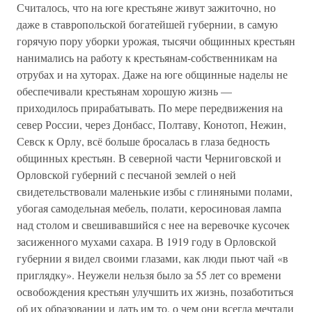
Считалось, что на юге крестьяне живут зажиточно, но
даже в ставропольской богатейшей губернии, в самую
горячую пору уборки урожая, тысячи общинных крестьян
нанимались на работу к крестьянам-собственникам на
отрубах и на хуторах. Даже на юге общинные наделы не
обеспечивали крестьянам хорошую жизнь —
приходилось прирабатывать. По мере передвижения на
север России, через Донбасс, Полтаву, Конотоп, Нежин,
Севск к Орлу, всё больше бросалась в глаза бедность
общинных крестьян. В северной части Черниговской и
Орловской губерний с песчаной землей о ней
свидетельствовали маленькие избы с глиняными полами,
убогая самодельная мебель, полати, керосиновая лампа
над столом и свешивавшийся с нее на веревочке кусочек
засиженного мухами сахара. В 1919 году в Орловской
губернии я видел своими глазами, как люди пьют чай «в
приглядку». Неужели нельзя было за 55 лет со времени
освобождения крестьян улучшить их жизнь, позаботиться
об их образовании и дать им то, о чем они всегда мечтали