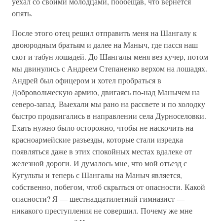
уехал со своими молодцами, пообещав, что вернется
опять.
После этого отец решил отправить меня на Шангалу к
двоюродным братьям и далее на Маныч, где пасся наш
скот и табун лошадей. До Шангалы меня вез кучер, потом
мы двинулись с Андреем Степаненко верхом на лошадях.
Андрей был офицером и хотел пробраться в
Добровольческую армию, двигаясь по-над Манычем на
северо-запад. Выехали мы рано на рассвете и по холодку
быстро продвигались в направлении села Дурноселовки.
Ехать нужно было осторожно, чтобы не наскочить на
красноармейские разъезды, которые стали изредка
появляться даже в этих спокойных местах вдалеке от
железной дороги. И думалось мне, что мой отъезд с
Кугульты и теперь с Шангалы на Маныч является,
собственно, побегом, чтоб скрыться от опасности. Какой
опасности? Я — шестнадцатилетний гимназист —
никакого преступления не совершил. Почему же мне