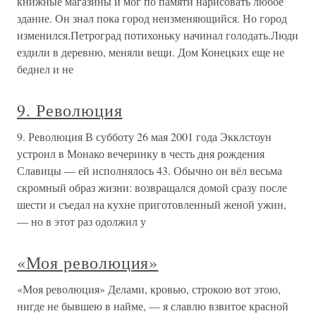
книжные магазины и мог по памяти нарисовать любое
здание. Он знал пока город неизменяющийся. Но город
изменился.Петроград потихоньку начинал голодать.Люди
ездили в деревню, меняли вещи. Дом Конецких еще не
беднел и не
9. Революция
9. Революция В субботу 26 мая 2001 года Экклстоун
устроил в Монако вечеринку в честь дня рождения
Славицы — ей исполнялось 43. Обычно он вёл весьма
скромный образ жизни: возвращался домой сразу после
шести и съедал на кухне приготовленный женой ужин,
— но в этот раз одолжил у
«Моя революция»
«Моя революция» Делами, кровью, строкою вот этою,
нигде не бывшею в найме, — я славлю взвитое красной