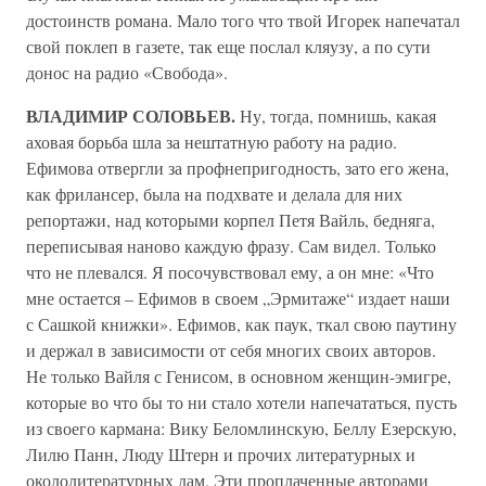
достоинств романа. Мало того что твой Игорек напечатал
свой поклеп в газете, так еще послал кляузу, а по сути
донос на радио «Свобода».
ВЛАДИМИР СОЛОВЬЕВ.
Ну, тогда, помнишь, какая
аховая борьба шла за нештатную работу на радио.
Ефимова отвергли за профнепригодность, зато его жена,
как фрилансер, была на подхвате и делала для них
репортажи, над которыми корпел Петя Вайль, бедняга,
переписывая наново каждую фразу. Сам видел. Только
что не плевался. Я посочувствовал ему, а он мне: «Что
мне остается – Ефимов в своем „Эрмитаже“ издает наши
с Сашкой книжки». Ефимов, как паук, ткал свою паутину
и держал в зависимости от себя многих своих авторов.
Не только Вайля с Генисом, в основном женщин-эмигре,
которые во что бы то ни стало хотели напечататься, пусть
из своего кармана: Вику Беломлинскую, Беллу Езерскую,
Лилю Панн, Люду Штерн и прочих литературных и
окололитературных дам. Эти проплаченные авторами