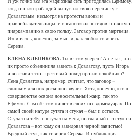
И уж точно вся эта мафиозная сеть пригодилась Ефимову,
когда он контрабандой выпустил свою переписку с
Довлатовым, несмотря на протесты вдовы и
правообладательницы, и организовал антидовлатовскую
пиаркампанию в свою пользу. Заговор против мертвеца.
Извиняюсь, конечно, за мысли, как любил говорить
Сережа.
ЕЛЕНА КЛЕПИКОВА.
Ты в этом уверен? А не так, что
их просто объединила зависть к Довлатову, пусть Игорь
и возглавил этот крестовый поход против покойника?
Лена Довлатова, например, считает, что заговор –
слишком для них роскошно звучит. Хотя, конечно, кто в
совершенстве освоил доносительный жанр, так это
Ефимов. Сам об этом пишет в своих псевдомемуарах. По
самой своей натуре сутяга и стукач – был и остался.
Стучал на тебя, настучал на меня, но главный его стук на
Довлатова – вот кому он завидовал черной завистью!
Вредный стук, как говорил Сережа. И публикация