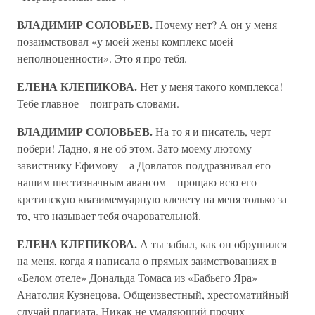
ВЛАДИМИР СОЛОВЬЕВ.
Почему нет? А он у меня
позаимствовал «у моей жены комплекс моей
неполноценности». Это я про тебя.
ЕЛЕНА КЛЕПИКОВА.
Нет у меня такого комплекса!
Тебе главное – поиграть словами.
ВЛАДИМИР СОЛОВЬЕВ.
На то я и писатель, черт
побери! Ладно, я не об этом. Зато моему лютому
завистнику Ефимову – а Довлатов поддразнивал его
нашим шестизначным авансом – прощаю всю его
кретинскую квазимемуарную клевету на меня только за
то, что называет тебя очаровательной.
ЕЛЕНА КЛЕПИКОВА.
А ты забыл, как он обрушился
на меня, когда я написала о прямых заимствованиях в
«Белом отеле» Дональда Томаса из «Бабьего Яра»
Анатолия Кузнецова. Общеизвестный, хрестоматийный
случай плагиата. Никак не умаляющий прочих