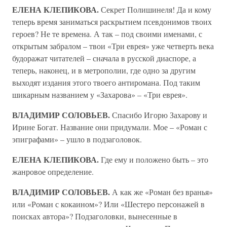
ЕЛЕНА КЛЕПИКОВА.
Секрет Полишинеля! Да и кому
теперь время заниматься раскрытием псевдонимов твоих
героев? Не те времена. А так – под своими именами, с
открытым забралом – твои «Три еврея» уже четверть века
будоражат читателей – сначала в русской диаспоре, а
теперь, наконец, и в метрополии, где одно за другим
выходят издания этого твоего антиромана. Под таким
шикарным названием у «Захарова» – «Три еврея».
ВЛАДИМИР СОЛОВЬЕВ.
Спасибо Игорю Захарову и
Ирине Богат. Название они придумали. Мое – «Роман с
эпиграфами» – ушло в подзаголовок.
ЕЛЕНА КЛЕПИКОВА.
Где ему и положено быть – это
жанровое определение.
ВЛАДИМИР СОЛОВЬЕВ.
А как же «Роман без вранья»
или «Роман с кокаином»? Или «Шестеро персонажей в
поисках автора»? Подзаголовки, вынесенные в