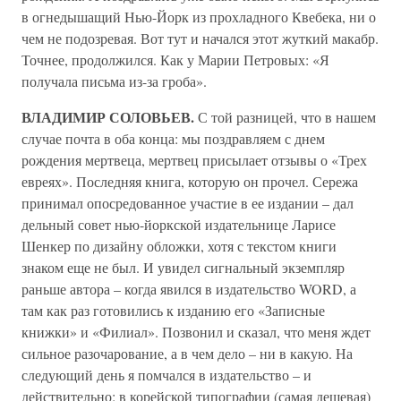
в огнедышащий Нью-Йорк из прохладного Квебека, ни о
чем не подозревая. Вот тут и начался этот жуткий макабр.
Точнее, продолжился. Как у Марии Петровых: «Я
получала письма из-за гроба».
ВЛАДИМИР СОЛОВЬЕВ.
С той разницей, что в нашем
случае почта в оба конца: мы поздравляем с днем
рождения мертвеца, мертвец присылает отзывы о «Трех
евреях». Последняя книга, которую он прочел. Сережа
принимал опосредованное участие в ее издании – дал
дельный совет нью-йоркской издательнице Ларисе
Шенкер по дизайну обложки, хотя с текстом книги
знаком еще не был. И увидел сигнальный экземпляр
раньше автора – когда явился в издательство WORD, а
там как раз готовились к изданию его «Записные
книжки» и «Филиал». Позвонил и сказал, что меня ждет
сильное разочарование, а в чем дело – ни в какую. На
следующий день я помчался в издательство – и
действительно: в корейской типографии (самая дешевая)