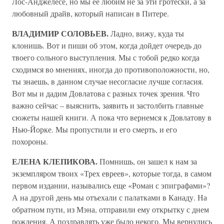
Лос-Анджелесе, но мы ее любим не за эти гротески, а за
любовный драйв, который написан в Питере.
ВЛАДИМИР СОЛОВЬЕВ.
Ладно, вижу, куда ты
клонишь. Вот и пиши об этом, когда дойдет очередь до
твоего сольного выступления. Мы с тобой редко когда
сходимся во мнениях, иногда до противоположности, но,
ты знаешь, в данном случае несогласие лучше согласия.
Вот мы и дадим Довлатова с разных точек зрения. Что
важно сейчас – выяснить, заявить и застолбить главные
сюжеты нашей книги. А пока что вернемся к Довлатову в
Нью-Йорке. Мы пропустили и его смерть, и его
похороны.
ЕЛЕНА КЛЕПИКОВА.
Помнишь, он зашел к нам за
экземпляром твоих «Трех евреев», которые тогда, в самом
первом издании, назывались еще «Роман с эпиграфами»?
А на другой день мы отъехали с палатками в Канаду. На
обратном пути, из Мэна, отправили ему открытку с днем
рождения. А поздравлять уже было некого. Мы вернулись