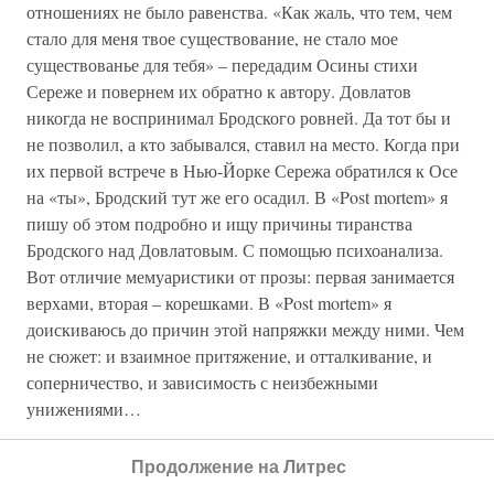
отношениях не было равенства. «Как жаль, что тем, чем
стало для меня твое существование, не стало мое
существованье для тебя» – передадим Осины стихи
Сереже и повернем их обратно к автору. Довлатов
никогда не воспринимал Бродского ровней. Да тот бы и
не позволил, а кто забывался, ставил на место. Когда при
их первой встрече в Нью-Йорке Сережа обратился к Осе
на «ты», Бродский тут же его осадил. В «Post mortem» я
пишу об этом подробно и ищу причины тиранства
Бродского над Довлатовым. С помощью психоанализа.
Вот отличие мемуаристики от прозы: первая занимается
верхами, вторая – корешками. В «Post mortem» я
доискиваюсь до причин этой напряжки между ними. Чем
не сюжет: и взаимное притяжение, и отталкивание, и
соперничество, и зависимость с неизбежными
унижениями…
ЕЛЕНА КЛЕПИКОВА.
…понятно кого кем.
Продолжение на Литрес