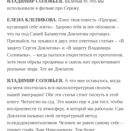
ВЛАДИМИР СОЛОВЬЕВ.
Включая те, что мы
использовали в фильме про Сережу.
ЕЛЕНА КЛЕПИКОВА.
Плюс твоя повесть «Призрак,
кусающий себе локти». Здорово тебя за нее обложили –
что ты под Сашей Баламутом Довлатова протащил.
Признайся, ты лукавил в двух этих ответных статьях – «В
защиту Сергея Довлатова» и «В защиту Владимира
Соловьева», – когда пытался откреститься от прототипов,
хотя твои образы прозрачны и сквозь них просвечивают
реальные люди. Тот же Довлатов.
ВЛАДИМИР СОЛОВЬЕВ.
А что мне оставалось, когда
на меня ополчилась вся окололитературная сволочь
нашей эмиграции! Обе эти статьи стоит тиснуть в этой
книге. Читателю на суд. Это важно еще и для того, чтобы
воспроизвести ту атмосферу, в которой мы работали. Сам
Довлатов называл свой литературный метод
псевдодокументализмом. Человек не равен самому себе –
привет графу Льву Николаевичу. Тем более