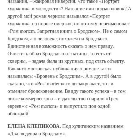
названия, – жанровая инверсия. Что такое «Портрет
художника в молодости»? Название или подзаголовок? А
другой мой роман черново назывался «Портрет
художника на пороге смерти», но потом я переименовал:
«Post mortem. Запретная книга о Бродском». Не о самом
Бродском, а о человеке, похожем на Бродского.
Единственная возможность сказать о нем правду.
Очистить образ Бродского от патины, то есть от
скверны, – задача была из крупных, под стать объекту.
Какая-то московская публикация о романе так и
называлась: «Вровень с Бродским». А в другой было
сказано, что «Post mortem» то ли закрывает, то ли
отменяет бродсковедение. Ввиду такого успеха – в том
числе коммерческого – издательство спарило «Трех
евреев» с «Post mortem» и выпустило под одной
обложкой.
ЕЛЕНА КЛЕПИКОВА.
Под хулиганским названием
«Два шедевра о Бродском».