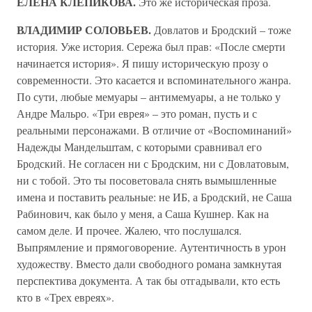
ЕЛЕНА КЛЕПИКОВА.
Это же историческая проза.
ВЛАДИМИР СОЛОВЬЕВ.
Довлатов и Бродский – тоже
история. Уже история. Сережа был прав: «После смерти
начинается история». Я пишу историческую прозу о
современности. Это касается и вспоминательного жанра.
По сути, любые мемуары – антимемуары, а не только у
Андре Мальро. «Три еврея» – это роман, пусть и с
реальными персонажами. В отличие от «Воспоминаний»
Надежды Мандельштам, с которыми сравнивал его
Бродский. Не согласен ни с Бродским, ни с Довлатовым,
ни с тобой. Это ты посоветовала снять вымышленные
имена и поставить реальные: не ИБ, а Бродский, не Саша
Рабинович, как было у меня, а Саша Кушнер. Как на
самом деле. И прочее. Жалею, что послушался.
Выпрямление и прямоговорение. Аутентичность в урон
художеству. Вместо дали свободного романа замкнутая
перспектива документа. А так бы отгадывали, кто есть
кто в «Трех евреях».