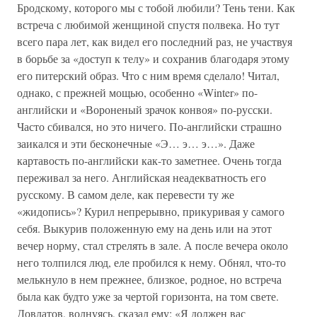
Бродскому, которого мы с тобой любили? Тень тени. Как
встреча с любимой женщиной спустя полвека. Но тут
всего пара лет, как видел его последний раз, не участвуя
в борьбе за «доступ к телу» и сохранив благодаря этому
его питерский образ. Что с ним время сделало! Читал,
однако, с прежней мощью, особенно «Winter» по-
английски и «Вороненый зрачок конвоя» по-русски.
Часто сбивался, но это ничего. По-английски страшно
заикался и эти бесконечные «Э… э… э…». Даже
картавость по-английски как-то заметнее. Очень тогда
переживал за него. Английская неадекватность его
русскому. В самом деле, как перевести ту же
«жидопись»? Курил непрерывно, прикуривая у самого
себя. Выкурив положенную ему на день или на этот
вечер норму, стал стрелять в зале. А после вечера около
него толпился люд, еле пробился к нему. Обнял, что-то
мелькнуло в нем прежнее, близкое, родное, но встреча
была как будто уже за чертой горизонта, на том свете.
Довлатов, волнуясь, сказал ему: «Я должен вас