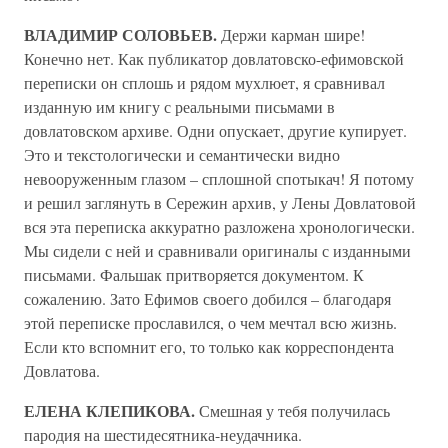
ВЛАДИМИР СОЛОВЬЕВ.
Держи карман шире!
Конечно нет. Как публикатор довлатовско-ефимовской
переписки он сплошь и рядом мухлюет, я сравнивал
изданную им книгу с реальными письмами в
довлатовском архиве. Одни опускает, другие купирует.
Это и текстологически и семантически видно
невооруженным глазом – сплошной спотыкач! Я потому
и решил заглянуть в Сережин архив, у Лены Довлатовой
вся эта переписка аккуратно разложена хронологически.
Мы сидели с ней и сравнивали оригиналы с изданными
письмами. Фальшак притворяется документом. К
сожалению. Зато Ефимов своего добился – благодаря
этой переписке прославился, о чем мечтал всю жизнь.
Если кто вспомнит его, то только как корреспондента
Довлатова.
ЕЛЕНА КЛЕПИКОВА.
Смешная у тебя получилась
пародия на шестидесятника-неудачника.