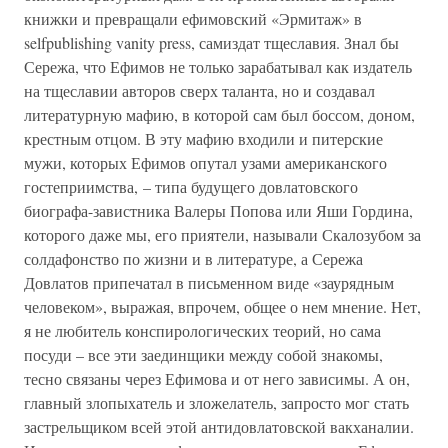
книжки и превращали ефимовский «Эрмитаж» в
selfpublishing vanity press, самиздат тщеславия. Знал бы
Сережа, что Ефимов не только зарабатывал как издатель
на тщеславии авторов сверх таланта, но и создавал
литературную мафию, в которой сам был боссом, доном,
крестным отцом. В эту мафию входили и питерские
мужи, которых Ефимов опутал узами американского
гостеприимства, – типа будущего довлатовского
биографа-завистника Валеры Попова или Яши Гордина,
которого даже мы, его приятели, называли Скалозубом за
солдафонство по жизни и в литературе, а Сережа
Довлатов припечатал в письменном виде «заурядным
человеком», выражая, впрочем, общее о нем мнение. Нет,
я не любитель конспирологических теорий, но сама
посуди – все эти заединщики между собой знакомы,
тесно связаны через Ефимова и от него зависимы. А он,
главный злопыхатель и зложелатель, запросто мог стать
застрельщиком всей этой антидовлатовской вакханалии.