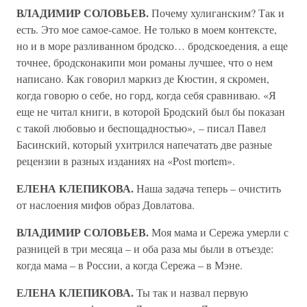
ВЛАДИМИР СОЛОВЬЕВ.
Почему хулиганским? Так и
есть. Это мое самое-самое. Не только в моем контексте,
но и в море разливанном бродско… бродскоедения, а еще
точнее, бродсконакипи мои романы лучшее, что о нем
написано. Как говорил маркиз де Кюстин, я скромен,
когда говорю о себе, но горд, когда себя сравниваю. «Я
еще не читал книги, в которой Бродский был бы показан
с такой любовью и беспощадностью», – писал Павел
Басинский, который ухитрился напечатать две разные
рецензии в разных изданиях на «Post mortem».
ЕЛЕНА КЛЕПИКОВА.
Наша задача теперь – очистить
от наслоения мифов образ Довлатова.
ВЛАДИМИР СОЛОВЬЕВ.
Моя мама и Сережа умерли с
разницей в три месяца – и оба раза мы были в отъезде:
когда мама – в России, а когда Сережа – в Мэне.
ЕЛЕНА КЛЕПИКОВА.
Ты так и назвал первую