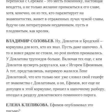
переписки с Сережей – это месть покойнику, настоящая
вендетта, а не только желание примазаться к его славе,
хотя, конечно, он из тех, кто паразитирует на
знаменитостях, живет в отраженных лучах чужой славы,
будучи сам литературным неудачником, пусть и
плодовитым, как кролик.
ВЛАДИМИР СОЛОВЬЕВ.
Ну, Довлатов и Бродский –
кормушка для всех, кто их знал. Пусть даже шапочно. А
то и вовсе рядом не стояли, но post mortem примазались.
У Довлатова трупоедов больше. Включая тех еще, с кем
Довлатов вусмерть разругался, как с Игорем Ефимовым.
А тот, представляешь, напрямую жалился Лене
Довлатовой, что кто только мог уже словил свой гешефт
от знакомства с Довлатовым, а он, Ефимов, все еще не
допущен к этой кормушке, пришел к шапочному разбору,
опоздал к разделу довлатовского поминного пирога.
ЕЛЕНА КЛЕПИКОВА.
Ефимов опубликовал это
письмо?