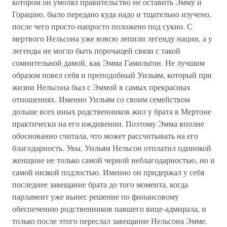
котором он умолял правительство не оставить Эмму и
Горацию, было передано куда надо и тщательно изучено,
после чего просто-напросто положено под сукно. С
мертвого Нельсона уже вовсю лепили легенду нации, а у
легенды не могло быть порочащей связи с такой
сомнительной дамой, как Эмма Гамильтон. Не лучшим
образом повел себя и преподобный Уильям, который при
жизни Нельсона был с Эммой в самых прекрасных
отношениях. Именно Уильям со своим семейством
дольше всех иных родственников жил у брата в Мертоне
практически на его иждивении. Поэтому Эмма вполне
обоснованно считала, что может рассчитывать на его
благодарность. Увы, Уильям Нельсон отплатил одинокой
женщине не только самой черной неблагодарностью, но и
самой низкой подлостью. Именно он придержал у себя
последнее завещание брата до того момента, когда
парламент уже вынес решение по финансовому
обеспечению родственников павшего вице-адмирала, и
только после этого переслал завещание Нельсона Эмме.