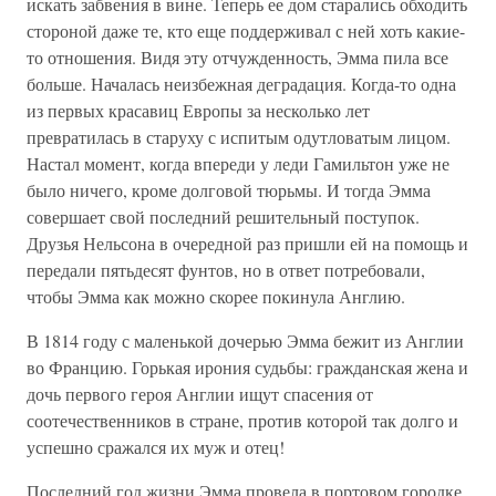
искать забвения в вине. Теперь ее дом старались обходить
стороной даже те, кто еще поддерживал с ней хоть какие-
то отношения. Видя эту отчужденность, Эмма пила все
больше. Началась неизбежная деградация. Когда-то одна
из первых красавиц Европы за несколько лет
превратилась в старуху с испитым одутловатым лицом.
Настал момент, когда впереди у леди Гамильтон уже не
было ничего, кроме долговой тюрьмы. И тогда Эмма
совершает свой последний решительный поступок.
Друзья Нельсона в очередной раз пришли ей на помощь и
передали пятьдесят фунтов, но в ответ потребовали,
чтобы Эмма как можно скорее покинула Англию.
В 1814 году с маленькой дочерью Эмма бежит из Англии
во Францию. Горькая ирония судьбы: гражданская жена и
дочь первого героя Англии ищут спасения от
соотечественников в стране, против которой так долго и
успешно сражался их муж и отец!
Последний год жизни Эмма провела в портовом городке