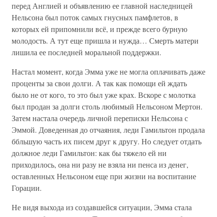
перед Англией и объявлению ее главной наследницей
Нельсона был поток самых гнусных памфлетов, в
которых ей припомнили всё, и прежде всего бурную
молодость. А тут еще пришла и нужда… Смерть матери
лишила ее последней моральной поддержки.
Настал момент, когда Эмма уже не могла оплачивать даже
проценты за свои долги. А так как помощи ей ждать
было не от кого, то это был уже крах. Вскоре с молотка
был продан за долги столь любимый Нельсоном Мертон.
Затем настала очередь личной переписки Нельсона с
Эммой. Доведенная до отчаяния, леди Гамильтон продала
ббльшую часть их писем друг к другу. Но следует отдать
должное леди Гамильтон: как бы тяжело ей ни
приходилось, она ни разу не взяла ни пенса из денег,
оставленных Нельсоном еще при жизни на воспитание
Горации.
Не видя выхода из создавшейся ситуации, Эмма стала