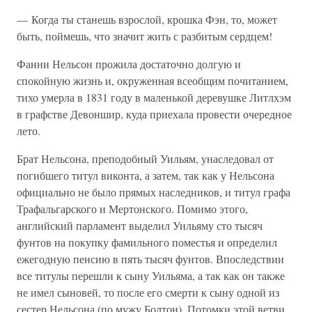
— Когда ты станешь взрослой, крошка Фэн, то, может
быть, поймешь, что значит жить с разбитым сердцем!
Фанни Нельсон прожила достаточно долгую и
спокойную жизнь и, окруженная всеобщим почитанием,
тихо умерла в 1831 году в маленькой деревушке Литлхэм
в графстве Девоншир, куда приехала провести очередное
лето.
Брат Нельсона, преподобный Уильям, унаследовал от
погибшего титул виконта, а затем, так как у Нельсона
официально не было прямых наследников, и титул графа
Трафальгарского и Мертонского. Помимо этого,
английский парламент выделил Уильяму сто тысяч
фунтов на покупку фамильного поместья и определил
ежегодную пенсию в пять тысяч фунтов. Впоследствии
все титулы перешли к сыну Уильяма, а так как он также
не имел сыновей, то после его смерти к сыну одной из
сестер Нельсона (по мужу Болтон). Потомки этой ветви