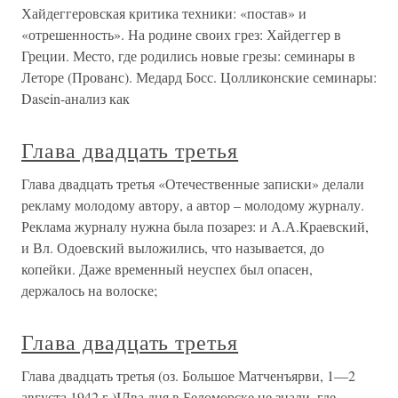
Хайдеггеровская критика техники: «постав» и
«отрешенность». На родине своих грез: Хайдеггер в
Греции. Место, где родились новые грезы: семинары в
Леторе (Прованс). Медард Босс. Цолликонские семинары:
Dasein-анализ как
Глава двадцать третья
Глава двадцать третья «Отечественные записки» делали
рекламу молодому автору, а автор – молодому журналу.
Реклама журналу нужна была позарез: и А.А.Краевский,
и Вл. Одоевский выложились, что называется, до
копейки. Даже временный неуспех был опасен,
держалось на волоске;
Глава двадцать третья
Глава двадцать третья (оз. Большое Матченъярви, 1—2
августа 1942 г.)IДва дня в Беломорске не знали, где