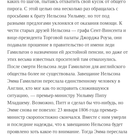
каких-то шагов, пытаясь отхватить свой кусок от общего
пирога. С этой целью она несколько раз обращалась с
просьбами к брату Нельсона Уильяму, но тот под
разными предлогами уклонялся от оказания помощи. К
чести старых друзей Нельсона — графа Сент-Винсента и
вице-президента Торговой палаты Джорджа Роуза, они
подавали прошение в правительство от имени леди
Гамильтон о назначении ей достойной пенсии, но даже от
этих весьма известных просителей там отмахнулись.
После смерти Нельсона леди Гамильтон для английского
общества более не существовала. Завещание Нельсона
Эмма Гамильтон переслала единственному человеку в
Англии, кто мог как-то исправить сложившуюся
ситуацию, — премьер-министру Уильяму Пипу
Младшему. Возможно, Питт и сделал бы что-нибудь, но
Эмме снова не повезло: 23 января 1806 года премьер-
министр скоропостижно скончался. Вместе с ним умерли
и последние надежды, что к завещанию Нельсона будет
проявлено хоть какое-то внимание. Тогда Эмма переслала