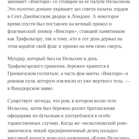
занимает «Виктори» со стоящим на ее палубе Нельсоном.
Это полотно доныне украшает зал совета палаты лордов
в Сент-Джеймсском дворце в Лондоне. А некоторое
время спустя был поставлен на вечный прикол и
флагманский линкор «Виктори», ставший памятником
как Трафальгару, так и тому, кто в тот день держал на
этом корабле свой флаг и принял на нем свою смерть.
Мундир, который был на Нельсоне в день
Трафальгарского сражения, бережно хранится в
Гринвичском госпитале, а часть фок-мачты «Виктори» и
роковая пуля, которую извлекли из уже мертвого тела, —
в Виндзорском замке.
Существует легенда, что ром, в котором везли тело
Нельсона, затем был бережно разлит британскими
офицерами по бутылкам и употреблялся в особо
торжественных случаях. Когда же «нельсоновский ром»
закончился, некий предприимчивый делец наладил
массовый выпуск рома под названием «Кровь Нельсона»,