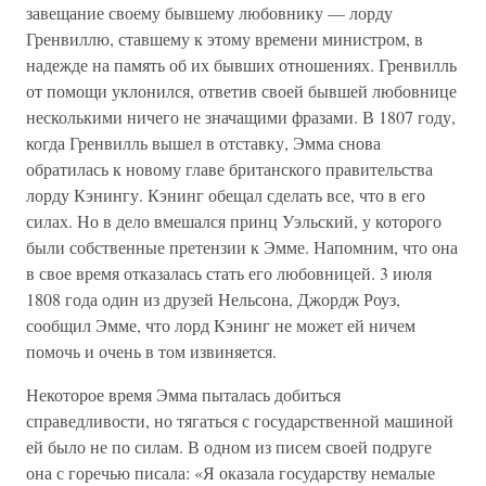
завещание своему бывшему любовнику — лорду
Гренвиллю, ставшему к этому времени министром, в
надежде на память об их бывших отношениях. Гренвилль
от помощи уклонился, ответив своей бывшей любовнице
несколькими ничего не значащими фразами. В 1807 году,
когда Гренвилль вышел в отставку, Эмма снова
обратилась к новому главе британского правительства
лорду Кэнингу. Кэнинг обещал сделать все, что в его
силах. Но в дело вмешался принц Уэльский, у которого
были собственные претензии к Эмме. Напомним, что она
в свое время отказалась стать его любовницей. 3 июля
1808 года один из друзей Нельсона, Джордж Роуз,
сообщил Эмме, что лорд Кэнинг не может ей ничем
помочь и очень в том извиняется.
Некоторое время Эмма пыталась добиться
справедливости, но тягаться с государственной машиной
ей было не по силам. В одном из писем своей подруге
она с горечью писала: «Я оказала государству немалые