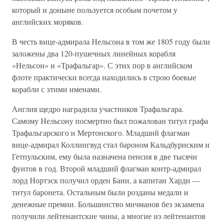
который и доныне пользуется особым почетом у
английских моряков.
В честь вице-адмирала Нельсона в том же 1805 году были
заложены два 120-пушечных линейных корабля
«Нельсон» и «Трафальгар». С этих пор в английском
флоте практически всегда находились в строю боевые
корабли с этими именами.
Англия щедро наградила участников Трафальгара.
Самому Нельсону посмертно был пожалован титул графа
Трафальгарского и Мертонского. Младший флагман
вице-адмирал Коллингвуд стал бароном Кальдбурнским и
Гетпульским, ему была назначена пенсия в две тысячи
фунтов в год. Второй младший флагман контр-адмирал
лорд Нортэск получил орден Бани, а капитан Харди —
титул баронета. Остальным были розданы медали и
денежные премии. Большинство мичманов без экзамена
получили лейтенантские чины, а многие из лейтенантов