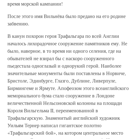
время морской кампании!
После этого имя Вильнёва было предано на его родине
забвению.
В канун похорон героя Трафальгара по всей Англии
началось лихорадочное сооружение памятников ему. Не
было, наверное, в то время ни одного селения, где на
обывателей не взирал бы с наскоро сооруженного
пьедестала одноглазый и однорукий герой. Наиболее
значительные монументы были поставлены в Норвиче,
Бристоле, Эдинбурге, Глазго, Дублине, Ливерпуле,
Бирмингеме и Ярмуте. Апофеозом этого всеанглийского
мемориального бума стало сооружение в Лондоне
величественной Нельсоновской колонны на площади
Короля Вильгельма II, переименованной в
Трафальгарскую. Знаменитый английский художник
Уильям Тернер написал гигантское полотно
«Трафальгарский бой», на котором центральное место