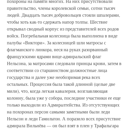
похороны на памяти многих. На них присутствовали
правительство, члены королевской семьи, сотни тысяч
людей. Двадцать тысяч добровольцев стояли шпалерами,
чтобы хоть как-то сдержать напор толпы. Шествие
открывал сводный корпус из представителей всех родов
войск. Погребальная колесница была выполнена в виде
палубы «Виктори». За колесницей шли матросы с
флагманского линкора, неся на руках разорванный
французскими ядрами вице-адмиральский флаг
Нельсона, за матросами следовали принцы крови, затем в
соответствии со старшинством должностные лица
государства и далее уже необозримая река всех
остальных. Процессия была такой длинной (целые две
мили), что, когда легкая кавалерия, возглавляющая
колонну, была уже у собора, последние участники ее еще
только выходили из Адмиралтейства. Из отсутствующих
на похоронах персон самыми заметными были леди
Нельсон и леди Гамильтон. А поразило всех присутствие
адмирала Вильнёва — он был взят в плен у Трафальгара