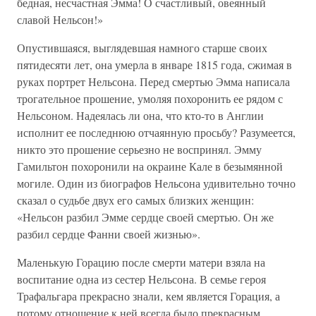
бедная, несчастная Эмма! О счастливый, овеянный
славой Нельсон!»
Опустившаяся, выглядевшая намного старше своих
пятидесяти лет, она умерла в январе 1815 года, сжимая в
руках портрет Нельсона. Перед смертью Эмма написала
трогательное прошение, умоляя похоронить ее рядом с
Нельсоном. Надеялась ли она, что кто-то в Англии
исполнит ее последнюю отчаянную просьбу? Разумеется,
никто это прошение серьезно не воспринял. Эмму
Гамильтон похоронили на окраине Кале в безымянной
могиле. Один из биографов Нельсона удивительно точно
сказал о судьбе двух его самых близких женщин:
«Нельсон разбил Эмме сердце своей смертью. Он же
разбил сердце Фанни своей жизнью».
Маленькую Горацию после смерти матери взяла на
воспитание одна из сестер Нельсона. В семье героя
Трафальгара прекрасно знали, кем является Горация, а
потому отношение к ней всегда было прекрасным.