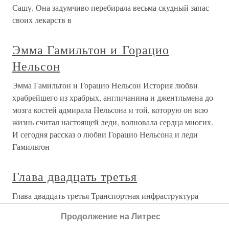
Сашу. Она задумчиво перебирала весьма скудный запас
своих лекарств в
Эмма Гамильтон и Горацио
Нельсон
Эмма Гамильтон и Горацио Нельсон История любви
храбрейшего из храбрых, англичанина и джентльмена до
мозга костей адмирала Нельсона и той, которую он всю
жизнь считал настоящей леди, волновала сердца многих.
И сегодня рассказ о любви Горацио Нельсона и леди
Гамильтон
Глава двадцать третья
Глава двадцать третья Транспортная инфраструктура
трещит от перегрузки. — Продовольственная проблема
Продолжение на Литрес
— символ беспомощности правительства. —