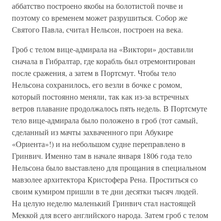
аббатство построено якобы на болотистой почве и
поэтому со временем может разрушиться. Собор же
Святого Павла, считал Нельсон, построен на века.
Гроб с телом вице-адмирала на «Виктори» доставили
сначала в Гибралтар, где корабль был отремонтирован
после сражения, а затем в Портсмут. Чтобы тело
Нельсона сохранилось, его везли в бочке с ромом,
который постоянно меняли, так как из-за встречных
ветров плавание продолжалось пять недель. В Портсмуте
тело вице-адмирала было положено в гроб (тот самый,
сделанный из мачты захваченного при Абукире
«Ориента»!) и на небольшом судне переправлено в
Гринвич. Именно там в начале января 1806 года тело
Нельсона было выставлено для прощания в специальном
мавзолее архитектора Кристофера Рена. Проститься со
своим кумиром пришли в те дни десятки тысяч людей.
На целую неделю маленький Гринвич стал настоящей
Меккой для всего английского народа. Затем гроб с телом