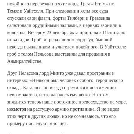
покойного перевезли на яхте лорда Грея «Чэтэм» по
Темзе в Уайтхолл. При следовании яхты все суда
спускали свои флаги, форты Тилбери и Гревзенда
салютовали орудийными залпами, в церквях звонили в
колокола. Вечером 23 декабря яхта пристала к Госпиталю
инвалидов. Гроб встречал лично лорд Гуд, бывший
некогда начальником и учителем покойного. В Уайтхолле
гроб с телом Нельсона выставили для прощания в
Адмиралтействе.
Друг Нельсона лорд Минто уже давал пространные
интервью: «Нельсон был человек особого, героического
склада. Казалось, он всегда стремился к достижению
невозможного, и это давалось ему легко. На этом
зиждится теперь наше постоянное превосходство на море,
несмотря на растущую армию противника. Я не видел
этих черт в других людях, но не сомневаюсь, что его
примеру последуют многие».