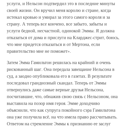
услуги, и Нельсон подтвердил это в последние минуты
своей жизни. Он вручил меня королю и стране, когда
истекал кровью и умирал за этого самого короля и за
страну. А теперь все кончено, все забыто, забыты и
услуги бедной, несчастной, одинокой Эммы. Я должна
отказаться от дома и прислуги на Кларджес-стрит, боюсь,
что мне придется отказаться и от Мертона, если
правительство мне не поможет».
Затем Эмма Гамильтон решилась на крайний и очень
рискованный шаг. Она передала завещание Нельсона в
суд, а заодно опубликовала его в газетах. В результате
последовал грандиозный скандал. Теперь от Эммы
отвернулись даже самые верные друзья Нельсона,
посчитавшие, что, обнажив свою связь с Нельсоном, она
выставила на позор имя героя. Эмме доходчиво
объяснили, что как супруга покойного сэра Гамильтона
она уже получила всё, на что имела право рассчитывать.
Ответом на стремление Эммы к признанию ее заслуг