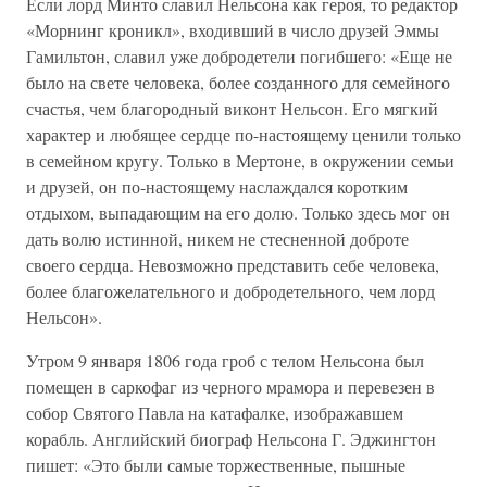
Если лорд Минто славил Нельсона как героя, то редактор
«Морнинг кроникл», входивший в число друзей Эммы
Гамильтон, славил уже добродетели погибшего: «Еще не
было на свете человека, более созданного для семейного
счастья, чем благородный виконт Нельсон. Его мягкий
характер и любящее сердце по-настоящему ценили только
в семейном кругу. Только в Мертоне, в окружении семьи
и друзей, он по-настоящему наслаждался коротким
отдыхом, выпадающим на его долю. Только здесь мог он
дать волю истинной, никем не стесненной доброте
своего сердца. Невозможно представить себе человека,
более благожелательного и добродетельного, чем лорд
Нельсон».
Утром 9 января 1806 года гроб с телом Нельсона был
помещен в саркофаг из черного мрамора и перевезен в
собор Святого Павла на катафалке, изображавшем
корабль. Английский биограф Нельсона Г. Эджингтон
пишет: «Это были самые торжественные, пышные