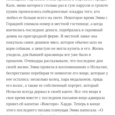
Кале, мимо которого столько раз в гуле парусов и грохоте
пушек проносились победоносные эскадры того, кто
любил ее больше всего на свете. Некоторое время Эмма с
Горацией снимала номер в местной гостинице, а когда
кончились последние деньги, перебралась в скромный
домик на пригородной ферме. В местной лавке она
покупала самое дешевое мясо, которое обычно шло на
корм собакам, а зачастую не могла купить и его. Жизнь
уходила, для бывшей красавицы все уже было в
прошлом. Очевидцы рассказывали, что последние дни
своей жизни Эмма провела в воспоминаниях о Нельсоне,
беспрестанно перебирая те немногие его вещи, которые у
нее остались: несколько колец, пара медальонов, прядь
его волос, а также ее собственный портрет, который
Нельсон всегда держал в своей каюте. Все эти вещи в
свое время вместе с последним письмом вице-адмирала
привез ей капитан «Виктори» Харди. Теперь в конце
этого последнего письма плачущая Эмма написала: «О