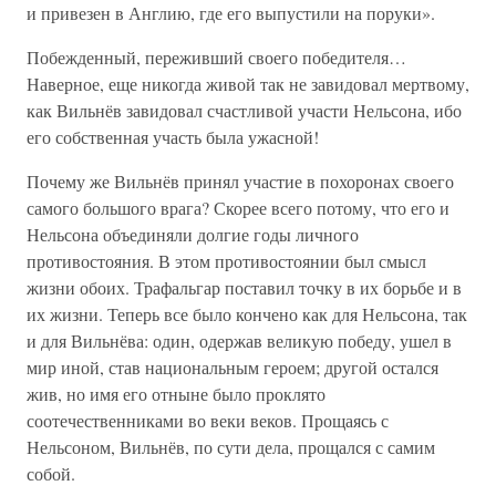
и привезен в Англию, где его выпустили на поруки».
Побежденный, переживший своего победителя…
Наверное, еще никогда живой так не завидовал мертвому,
как Вильнёв завидовал счастливой участи Нельсона, ибо
его собственная участь была ужасной!
Почему же Вильнёв принял участие в похоронах своего
самого большого врага? Скорее всего потому, что его и
Нельсона объединяли долгие годы личного
противостояния. В этом противостоянии был смысл
жизни обоих. Трафальгар поставил точку в их борьбе и в
их жизни. Теперь все было кончено как для Нельсона, так
и для Вильнёва: один, одержав великую победу, ушел в
мир иной, став национальным героем; другой остался
жив, но имя его отныне было проклято
соотечественниками во веки веков. Прощаясь с
Нельсоном, Вильнёв, по сути дела, прощался с самим
собой.