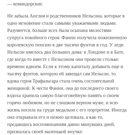
— командорские.
Не забыла Англия и родственников Нельсона, которые в
одно мгновение стали самыми уважаемыми людьми.
Разумеется, больше всех была осыпана милостями
супруга покойного героя. Фанни получила пожизненную
королевскую пенсию в две тысячи фунтов в год. У леди
Нельсон имелось два больших дома: в Лондоне и в Бате,
где когда-то вместе с Нельсоном они провели столько
времени вдвоем. Если к этому капиталу добавить еще и
тысячу фунтов, которую ей завещал сам Нельсон, то
вдова героя Трафальгара стала очень состоятельной
женщиной. К чести Фанни, она до последнего своего
вздоха хранила самую благоговейную память о своем
горячо любимом, но не слишком верном муже, и всю
жизнь носила на груди медальон с его портретом. Иногда
она открывала его и нежно целовала, а как-то,
предавшись воспоминаниям давно минувших дней,
призналась своей маленькой внучке: