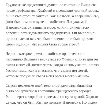
Трудно даже представить душевное состояние Вильнёва
после Трафальгара. Храбрый и предельно честный моряк,
он не был столь талантлив, как Нельсон, а вверенный ему
флот был намного хуже английского. Понукаемый
Наполеоном, он вышел в море, хотя и понимал всю
обреченность задуманного предприятия. Он выполнил
приказ, сделав все, что было возможно, и был проклят
своей родиной. Что может быть горше этого?
Через некоторое время английское правительство
разрешило Вильнёву вернуться во Францию. В те дни он
писал жене: «Я достиг черты, когда жизнь уже становится
бесчестием… Как я счастлив, что у меня нет детей,
которые получили бы от меня бремя моего имени!»
Спустя несколько дней тело вице-адмирала Вильнёва
было обнаружено в гостинице французского городка
Рени, через который он проезжал по пути домой. Ходили
слухи, что он был убит по приказу Наполеона. Но рядом