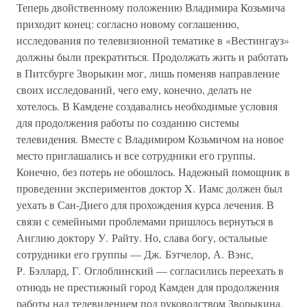
Теперь двойственному положению Владимира Козьмича
приходит конец: согласно новому соглашению,
исследования по телевизионной тематике в «Вестингауз»
должны были прекратиться. Продолжать жить и работать
в Питсбурге Зворыкин мог, лишь поменяв направление
своих исследований, чего ему, конечно, делать не
хотелось. В Камдене создавались необходимые условия
для продолжения работы по созданию системы
телевидения. Вместе с Владимиром Козьмичом на новое
место приглашались и все сотрудники его группы.
Конечно, без потерь не обошлось. Надежный помощник в
проведении экспериментов доктор X. Иамс должен был
уехать в Сан-Диего для прохождения курса лечения. В
связи с семейными проблемами пришлось вернуться в
Англию доктору У. Райту. Но, слава богу, остальные
сотрудники его группы — Дж. Бэтчелор, А. Вэнс,
Р. Бэллард, Г. Оглоблинский — согласились переехать в
отнюдь не престижный город Камден для продолжения
работы над телевидением под руководством Зворыкина.