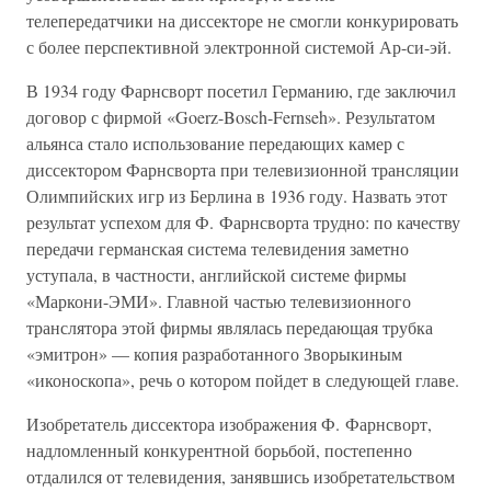
телепередатчики на диссекторе не смогли конкурировать
с более перспективной электронной системой Ар-си-эй.
В 1934 году Фарнсворт посетил Германию, где заключил
договор с фирмой «Goerz-Bosch-Fernseh». Результатом
альянса стало использование передающих камер с
диссектором Фарнсворта при телевизионной трансляции
Олимпийских игр из Берлина в 1936 году. Назвать этот
результат успехом для Ф. Фарнсворта трудно: по качеству
передачи германская система телевидения заметно
уступала, в частности, английской системе фирмы
«Маркони-ЭМИ». Главной частью телевизионного
транслятора этой фирмы являлась передающая трубка
«эмитрон» — копия разработанного Зворыкиным
«иконоскопа», речь о котором пойдет в следующей главе.
Изобретатель диссектора изображения Ф. Фарнсворт,
надломленный конкурентной борьбой, постепенно
отдалился от телевидения, занявшись изобретательством