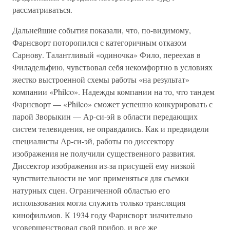
рассматриваться.
Дальнейшие события показали, что, по-видимому,
Фарнсворт поторопился с категоричным отказом
Сарнову. Талантливый «одиночка» Фило, переехав в
Филадельфию, чувствовал себя некомфортно в условиях
жестко выстроенной схемы работы «на результат»
компании «Philco». Надежды компании на то, что тандем
Фарнсворт — «Philco» сможет успешно конкурировать с
парой Зворыкин — Ар-си-эй в области передающих
систем телевидения, не оправдались. Как и предвидели
специалисты Ар-си-эй, работы по диссектору
изображения не получили существенного развития.
Диссектор изображения из-за присущей ему низкой
чувствительности не мог применяться для съемки
натурных сцен. Ограниченной областью его
использования могла служить только трансляция
кинофильмов. К 1934 году Фарнсворт значительно
усовершенствовал свой прибор, и все же