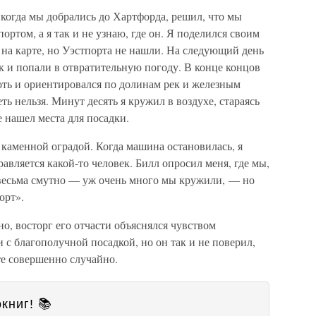
, когда мы добрались до Хартфорда, решил, что мы
ортом, а я так и не узнаю, где он. Я поделился своим
 на карте, но Уэстпорта не нашли. На следующий день
 и попали в отвратительную погоду. В конце концов
хоть и ориентировался по долинам рек и железным
ть нельзя. Минут десять я кружил в воздухе, стараясь
е нашел места для посадки.
каменной оградой. Когда машина остановилась, я
равляется какой-то человек. Билл опросил меня, где мы,
о весьма смутно — уж очень много мы кружили, — но
орт».
но, восторг его отчасти объяснялся чувством
и с благополучной посадкой, но он так и не поверил,
рте совершенно случайно.
книг! 📚