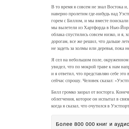
В то время я совсем не знал Востока и
наверно пролетим где-нибудь над Уэстп
горем с Биллом, и мы вместе поискали
мы вылетели из Хартфорда в Нью-Йорк
облака спустились совсем низко, и я, 
дорогам, все же решил, что дальше лете
не задеть за холмы или деревья, пока н
Я сел на небольшом поле, окруженном 
увидел, что по мокрой траве к нам нап
и я ответил, что представляю себе эт
сейчас спрошу. Человек сказал: «Уэстп
Билл громко заорал от восторга. Конеч
облегчения, которое он испытал в связ
когда я сказал, что очутился в Уэстпо
Более 800 000 книг и аудио