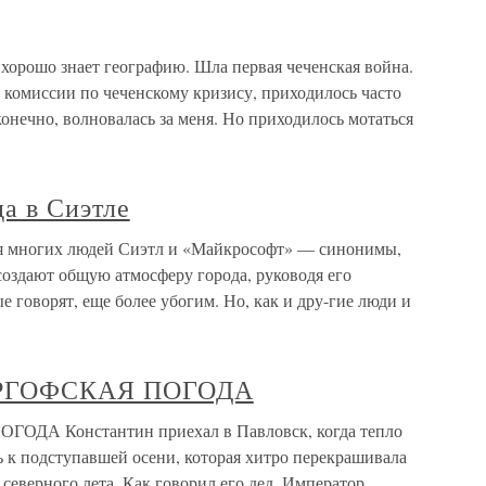
 хорошо знает географию. Шла первая чеченская война.
 комиссии по чеченскому кризису, приходилось часто
конечно, волновалась за меня. Но приходилось мотаться
да в Сиэтле
ля многих людей Сиэтл и «Майкрософт» — синонимы,
оздают общую атмосферу города, руководя его
ые говорят, еще более убогим. Но, как и дру-гие люди и
РГОФСКАЯ ПОГОДА
А Константин приехал в Павловск, когда тепло
сь к подступавшей осени, которая хитро перекрашивала
 северного лета. Как говорил его дед, Император