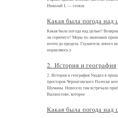
Николай I, — стояла
Какая была погода над 
Какая была погода над целью? Возвращ
ли горючего? Меры по экономии принят
почти до предела. Глушитель левого м
оправляюсь у
2. История и география
2. История и география Уходил в про
просторов Черниговского Полесья зате
Шуманы. Невесело там встречали прибл
Выхвостове, которое
Какая была погода над 