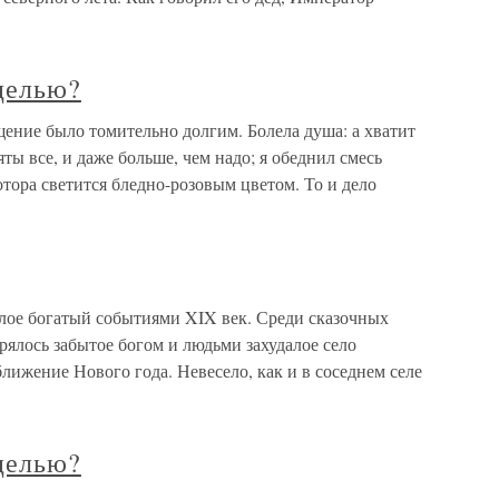
целью?
ение было томительно долгим. Болела душа: а хватит
ы все, и даже больше, чем надо; я обеднил смесь
отора светится бледно-розовым цветом. То и дело
шлое богатый событиями XIX век. Среди сказочных
рялось забытое богом и людьми захудалое село
ижение Нового года. Невесело, как и в соседнем селе
целью?