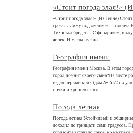
«Стоит погода злая!» (И
«Стоит погода злая!» (Из Гейне) Стоит
гроза… Сижу под окошком – и молча В
Тихонько бредет… C фонариком, вижу,
яичек, И масла нужно
География имени
География имени Москва. В этом город
город помнит своего сына?На месте ро
издал первый крик (дом № 61/2 по ули
почки и хронического
Погода лётная
Погода лётная Устойчивый и обширны
доходил до тридцати семи градусов. 
горизонта вставало яркое, но не грею