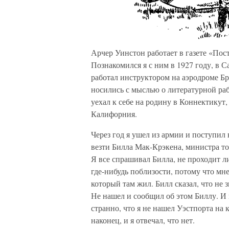
Арчер Уинстон работает в газете «Пос
Познакомился я с ним в 1927 году, в С
работал инструктором на аэродроме Бру
носились с мыслью о литературной ра
уехал к себе на родину в Коннектикут,
Калифорния.
Через год я ушел из армии и поступил
везти Билла Мак-Крэкена, министра то
Я все спрашивал Билла, не проходит л
где-нибудь поблизости, потому что мне
который там жил. Билл сказал, что не з
Не нашел и сообщил об этом Биллу. И 
странно, что я не нашел Уэстпорта на к
наконец, и я отвечал, что нет.