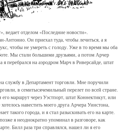
т», ведает отделом «Последние новости».
ан-Антонио. Он приехал туда, чтобы лечиться, а я
кс, чтобы не умереть с голоду. Уже в то время мы оба
боте. Мы стали большими друзьями, а потом Арчер
 а я перебрался на аэродром Марч в Риверсайде, штат
 на службу в Департамент торговли. Мне поручили
рговли, в семитысячемильный перелет по всей стране.
и его маршрут через Уэстпорт, штат Коннектикут, или
 хотелось навестить моего друга Арчера Уинстона,
нает такого города, и я стал разыскивать его на карте.
позже я неоднократно упоминал в разговоре, как
арте. Билл раза три справлялся, нашел ли я его