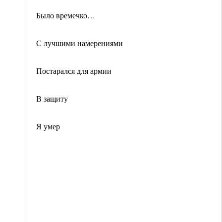
Было времечко…
С лучшими намерениями
Постарался для армии
В защиту
Я умер