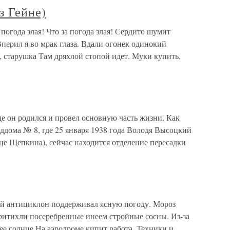
з Гейне)
 погода злая! Что за погода злая! Сердито шумит
перил я во мрак глаза. Вдали огонек одинокий
 старушка Там дряхлой стопой идет. Муки купить,
е он родился и провел основную часть жизни. Как
ддома № 8, где 25 января 1938 года Володя Высоцкий
це Щепкина), сейчас находится отделение пересадки
й антициклон поддерживал ясную погоду. Мороз
Притихли посеребренные инеем стройные сосны. Из-за
щее солнце.На аэродроме кипит работа. Техники и