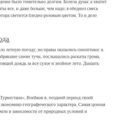
ение было томительно долгим. Болела душа: а хватит
ы все, и даже больше, чем надо; я обеднил смесь
отора светится бледно-розовым цветом. То и дело
ода
ало летную погоду, но правы оказались синоптики: к
абрякшие синие тучи, послышались раскаты грома,
тоящий дождь за все сухое и знойное лето. Дышать
Туркестана», Воейков в. поздний период своей
 экономико-географического характера. Самая ценная
емли в зависимости от природных условий и