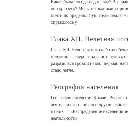
Какая была погода над целью? Возвращ
ли горючего? Меры по экономии принят
почти до предела. Глушитель левого м
справляюсь у
Глава XII. Нелетная пог
Глава XII. Нелетная погода Утро обещ
полудню с северо-запада потянулись н
разразилась гроза.Это был первый нас
стало легче,
География населения
География населения Кроме «Русского 
деятельности написал и другие работы
из них — «Распределение населения з
деятельности