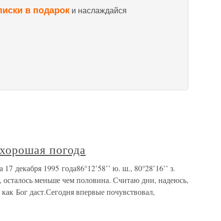
писки в подарок
и наслаждайся
 хорошая погода
7 декабря 1995 года86°12’58’’ ю. ш., 80°28’16’’ з.
, осталось меньше чем половина. Считаю дни, надеюсь,
м как Бог даст.Сегодня впервые почувствовал,