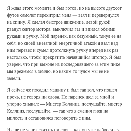
Я ждал этого момента и был готов, но на высоте двухсот
футов самолет перехитрил меня — взял и перевернулся
на спину. Я сделал быстрое движение, левой рукой
рванул сектор мотора, выключил газ и впился обеими
руками в ручку. Мой паренек, как безумный, тянул ее на
себя, но своей внезапной энергичной атакой я взял над
ним перевес и сумел протолкнуть ручку вперед как раз
настолько, чтобы прекратить начавшийся штопор. Я был
уверен, что при выходе из последовавшего за этим пике
мы врежемся в землю, но каким-то чудом мы ее не
задели.
Я сейчас же посадил машину и был так зол, что пошел
прочь, не говоря ни слова. Но паренек шел за мной и
упорно хныкал: — Мистер Коллинз, послушайте, мистер
Коллинз, послушайте, — так что я сменил гнев на
милость и остановился поговорить с ним.
Я еще не успел сказать ни слова, как он уже набросился