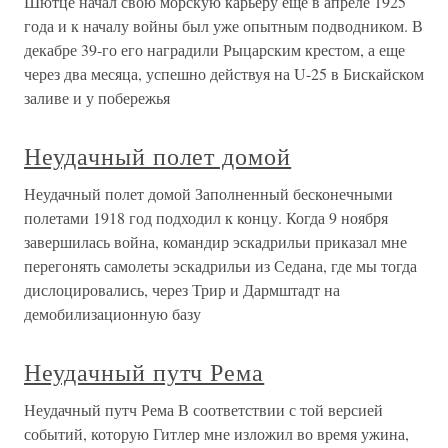
Шютце начал свою морскую карьеру еще в апреле 1925
года и к началу войны был уже опытным подводником. В
декабре 39-го его наградили Рыцарским крестом, а еще
через два месяца, успешно действуя на U-25 в Бискайском
заливе и у побережья
Неудачный полет домой
Неудачный полет домой Заполненный бесконечными
полетами 1918 год подходил к концу. Когда 9 ноября
завершилась война, командир эскадрильи приказал мне
перегонять самолеты эскадрильи из Седана, где мы тогда
дислоцировались, через Трир и Дармштадт на
демобилизационную базу
Неудачный путч Рема
Неудачный путч Рема В соответствии с той версией
событий, которую Гитлер мне изложил во время ужина,