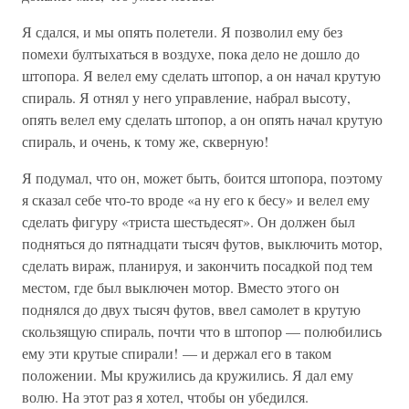
Я сдался, и мы опять полетели. Я позволил ему без
помехи бултыхаться в воздухе, пока дело не дошло до
штопора. Я велел ему сделать штопор, а он начал крутую
спираль. Я отнял у него управление, набрал высоту,
опять велел ему сделать штопор, а он опять начал крутую
спираль, и очень, к тому же, скверную!
Я подумал, что он, может быть, боится штопора, поэтому
я сказал себе что-то вроде «а ну его к бесу» и велел ему
сделать фигуру «триста шестьдесят». Он должен был
подняться до пятнадцати тысяч футов, выключить мотор,
сделать вираж, планируя, и закончить посадкой под тем
местом, где был выключен мотор. Вместо этого он
поднялся до двух тысяч футов, ввел самолет в крутую
скользящую спираль, почти что в штопор — полюбились
ему эти крутые спирали! — и держал его в таком
положении. Мы кружились да кружились. Я дал ему
волю. На этот раз я хотел, чтобы он убедился.