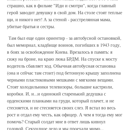
страшно, как в фильме "Иди и смотри", когда главный
герой заводит девушку в свой дом. На столе стоят теплые
щи, и никого нет! А за стеной - расстрелянная мама,
убитые братья и сестры.
Там был еще один ориентир - за автобусной остановкой,
был мемориал, кладбище воинов, погибших в 1943 году,
в боях за освобождение Киева. Врезалось в память: я
сижу на броне, на краю люка БРДМ. На спуске к мосту
водитель сбавляет ход. Обычная автобусная остановка
(она и сейчас там стоит) под бетонную крышу заполнена
черными пластиковыми мешками с мягкими вещами.
Стоят холодильники телевизоры, большие кастрюли,
коробки. И, и...и одинокий старенький дедушка с
орденскими планками на груди, который плачет, и не
стесняется, и не стесняется своих слез. Я встал во весь
рост и отдал ему честь, как офицер. А чем я тогда ему мог
помочь? Старый солдат мне в ответ лишь кивнул
головой. Секундное дело и мы проехали мимо...