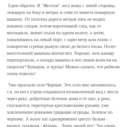
Едем обратно. В "Желтом" лесу вижу с левой стороны,
лежащую на боку в метрах в семи от кювета пожарную
машину. От полотна дороги метров пять не видно
никаких следов, потом коротенький след, как от
мотоцикла, значит ехали на одном колесе, а затем,
повалившись на левый борт, с один метр шли юзом, с
поворотом сгребая рыжую хвою до белого песка. Полет
многотонной машины впечатлил. Хорошо, хоть канаву
перепорхнули, а попади машина в нее своим колесом на
скорости? Кувырок, и трупы! Можно сказать, что ребятам
очень повезло!
Уже проехали село Черевач. Это село мне запомнилось,
т.к. на него утром открывался великолепный вид с моста
через реку: добротные беленые дома и от них, к реке,
спускаются, перетертые крестьянскими руками, уже
зазеленевшие ровными грядками огороды. Зеленое по
черному. А возле хат одновременно цветут белым -
вишни, розовым - яблони... Лишь людей нет! Это очень