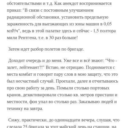
обстоятельствами и т.д. Как анекдот воспринимается
приказ: "В связи с постоянным улучшением
радиационной обстановки, установить предельную
зараженность для выезжающих из зоны машин в 0,05
млР/ч", ведь в этой палатке здесь и сейчас - 1,5 полтора
мили Рентгена, т.е. в 30 раз больше!
Затем идет разбор полетов по бригаде.
Доходит очередь и до меня. Уже все и всё знают: "Что -
залет, лейтенант?!" Встаю, не отрицаю. Поднимается с
места комбат и говорит пару слов в мою защиту, что это
был несчастный случай. Проехали, далее я отчитываюсь
про свою работу за день. Помыли столько портовых
кранов, дезактивировали столько кв. метров пристани и
местности, фон упал во столько раз. Заказываю людей и
технику на завтра.
Сижу, практически, до одиннадцати вечера, слушая, что
сделала 25 бригада за этот майский день на станции, на