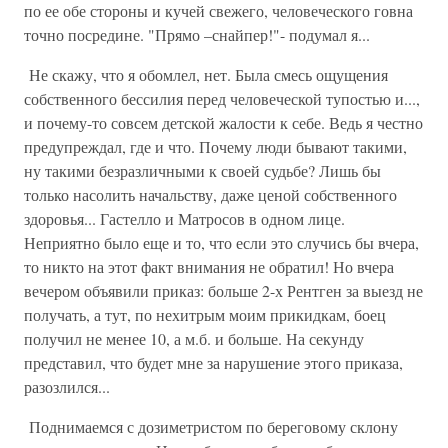
по ее обе стороны и кучей свежего, человеческого говна
точно посредине. "Прямо –снайпер!"- подумал я...
Не скажу, что я обомлел, нет. Была смесь ощущения
собственного бессилия перед человеческой тупостью и...,
и почему-то совсем детской жалости к себе. Ведь я честно
предупреждал, где и что. Почему люди бывают такими,
ну такими безразличными к своей судьбе? Лишь бы
только насолить начальству, даже ценой собственного
здоровья... Гастелло и Матросов в одном лице.
Неприятно было еще и то, что если это случись бы вчера,
то никто на этот факт внимания не обратил! Но вчера
вечером объявили приказ: больше 2-х Рентген за выезд не
получать, а тут, по нехитрым моим прикидкам, боец
получил не менее 10, а м.б. и больше. На секунду
представил, что будет мне за нарушение этого приказа,
разозлился...
Поднимаемся с дозиметристом по береговому склону