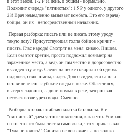
в этот выезд. 1-2 Р за день, в общем - нормально.
Подходит очередь "пятнистых": 1,5 Р у одного, у другого
28! Врач немедленно вызывает комбата. Это его (врача)
бойцы, он их - непосредственный начальник.
Первая разборка: писать или не писать этому уроду
такую дозу? Присутствующая толпа бойцов кричит –
писать. Глас народа! Смотрят на меня, киваю. Пишем.
Если бы этот кретин, просто подложил дозиметр на
зараженное место, а ведь он там честно и добросовестно
высидел эту дозу. Следы на песке говорили об одном:
подошел, снял штаны, сидел. Долго сидел, его сапоги
оставили очень глубокие следы в песке. Облегчился,
вытерся ладонью, ладони помыл в реке, зачерпывая
песочек возле уреза воды. Смешно.
Разборка вторая: штабная палатка батальона. Я и
"пятнистый" даем устные пояснения, как и что. Упираю
на то, что это была чистая самоволка, что я приказывал:
"Туда не ходить!" Санитар не возражает, а несколько