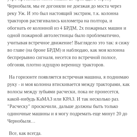
Чернобыля, мы ее догоняли не доезжая до моста через
реку Уж. И это был настоящий экстрим, т.к. колонна
тракторов растягивались километра на полтора, и
обогнать ее колонной из 4 БРДМ, 2х пожарных машин и
одной пожарной автолестницы было проблематично,
учитывая встречное движение! Выглядело это так: я сижу
во главе (на броне БРДМ) и наблюдаю, как моя колонна
беспрерывно сигналя, несется по встречной полосе,
обгоняя, плотно идущую вереницу тракторов.
На горизонте появляется встречная машина, я поднимаю
руку - и моя колонна втискивается между тракторами, как
волосы между зубьями расчески, пока не пронесется,
какой-нибудь КаМАЗ или КРАЗ. И так несколько раз.
"Расческу" проскочили, дальше должны быть только
одиночные машины и я могу подремать еще минут 20 до
Чернобыля…
Все, как всегда.