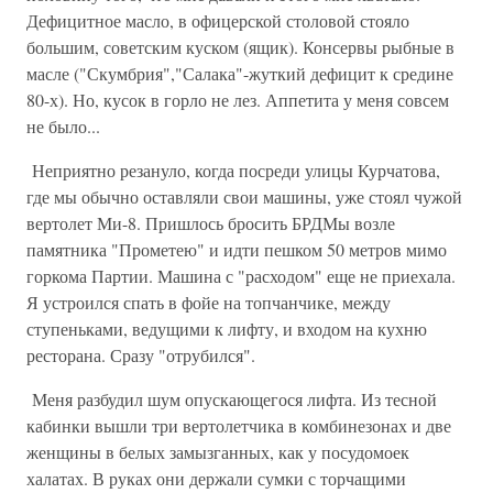
Дефицитное масло, в офицерской столовой стояло
большим, советским куском (ящик). Консервы рыбные в
масле ("Скумбрия","Салака"-жуткий дефицит к средине
80-х). Но, кусок в горло не лез. Аппетита у меня совсем
не было...
Неприятно резануло, когда посреди улицы Курчатова,
где мы обычно оставляли свои машины, уже стоял чужой
вертолет Ми-8. Пришлось бросить БРДМы возле
памятника "Прометею" и идти пешком 50 метров мимо
горкома Партии. Машина с "расходом" еще не приехала.
Я устроился спать в фойе на топчанчике, между
ступеньками, ведущими к лифту, и входом на кухню
ресторана. Сразу "отрубился".
Меня разбудил шум опускающегося лифта. Из тесной
кабинки вышли три вертолетчика в комбинезонах и две
женщины в белых замызганных, как у посудомоек
халатах. В руках они держали сумки с торчащими