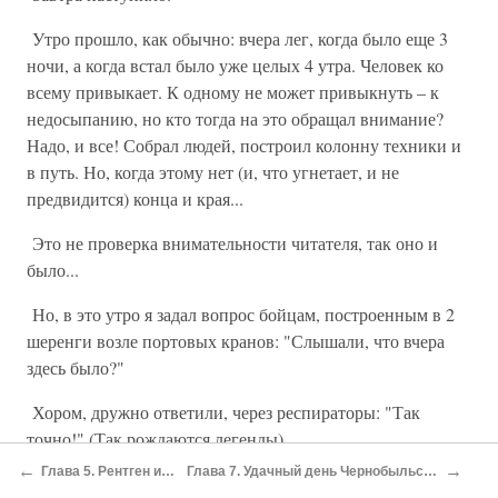
Утро прошло, как обычно: вчера лег, когда было еще 3
ночи, а когда встал было уже целых 4 утра. Человек ко
всему привыкает. К одному не может привыкнуть – к
недосыпанию, но кто тогда на это обращал внимание?
Надо, и все! Собрал людей, построил колонну техники и
в путь. Но, когда этому нет (и, что угнетает, и не
предвидится) конца и края...
Это не проверка внимательности читателя, так оно и
было...
Но, в это утро я задал вопрос бойцам, построенным в 2
шеренги возле портовых кранов: "Слышали, что вчера
здесь было?"
Хором, дружно ответили, через респираторы: "Так
точно!" (Так рождаются легенды).
←
→
Глава 5. Рентген и Доза
Глава 7. Удачный день Чернобыльская АЭС
Стало проще, почувствовал, что эти бойцы далеко не