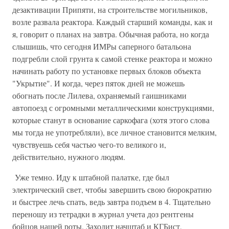
дезактивации Припяти, на строительстве могильников,
возле развала реактора. Каждый старший команды, как и
я, говорит о планах на завтра. Обычная работа, но когда
слышишь, что сегодня ИМРы саперного батальона
подгребли слой грунта к самой стенке реактора и можно
начинать работу по установке первых блоков объекта
"Укрытие". И когда, через пяток дней не можешь
обогнать после Лилева, охраняемый гаишниками
автопоезд с огромными металлическими конструкциями,
которые станут в основание саркофага (хотя этого слова
мы тогда не употребляли), все личное становится мелким,
чувствуешь себя частью чего-то великого и,
действительно, нужного людям.
Уже темно. Иду к штабной палатке, где был
электрический свет, чтобы завершить свою бюрократию
и быстрее лечь спать, ведь завтра подъем в 4. Тщательно
переношу из тетрадки в журнал учета доз рентгены
бойцов нашей роты. Заходит начштаб и КГБист,