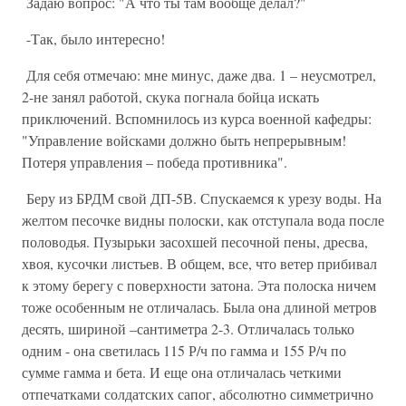
Задаю вопрос: "А что ты там вообще делал?"
-Так, было интересно!
Для себя отмечаю: мне минус, даже два. 1 – неусмотрел,
2-не занял работой, скука погнала бойца искать
приключений. Вспомнилось из курса военной кафедры:
"Управление войсками должно быть непрерывным!
Потеря управления – победа противника".
Беру из БРДМ свой ДП-5В. Спускаемся к урезу воды. На
желтом песочке видны полоски, как отступала вода после
половодья. Пузырьки засохшей песочной пены, дресва,
хвоя, кусочки листьев. В общем, все, что ветер прибивал
к этому берегу с поверхности затона. Эта полоска ничем
тоже особенным не отличалась. Была она длиной метров
десять, шириной –сантиметра 2-3. Отличалась только
одним - она светилась 115 Р/ч по гамма и 155 Р/ч по
сумме гамма и бета. И еще она отличалась четкими
отпечатками солдатских сапог, абсолютно симметрично