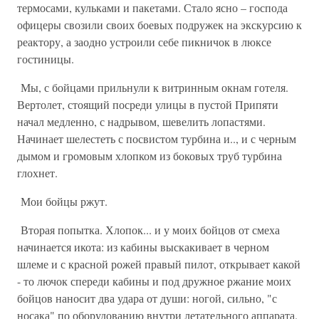
термосами, кульками и пакетами. Стало ясно – господа
офицеры свозили своих боевых подружек на экскурсию к
реактору, а заодно устроили себе пикничок в люксе
гостиницы.
Мы, с бойцами прильнули к витринным окнам готеля.
Вертолет, стоящий посреди улицы в пустой Припяти
начал медленно, с надрывом, шевелить лопастями.
Начинает шелестеть с посвистом турбина и.., и с черным
дымом и громовым хлопком из боковых труб турбина
глохнет.
Мои бойцы ржут.
Вторая попытка. Хлопок... и у моих бойцов от смеха
начинается икота: из кабины выскакивает в черном
шлеме и с красной рожей правый пилот, открывает какой
- то лючок спереди кабины и под дружное ржание моих
бойцов наносит два удара от души: ногой, сильно, "с
носака" по оборудованию внутри летательного аппарата.