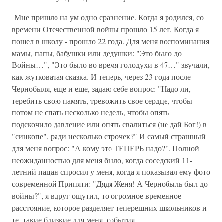
Мне пришло на ум одно сравнение. Когда я родился, со
времени Отечественной войны прошло 15 лет. Когда я
пошел в школу - прошло 22 года. Для меня воспоминания
мамы, папы, бабушки или дедушки: "Это было до
Войны…", "Это было во время голодухи в 47…" звучали,
как жутковатая сказка. И теперь, через 23 года после
Чернобыля, еще и еще, задаю себе вопрос: "Надо ли,
теребить свою память, тревожить свое сердце, чтобы
потом не спать несколько недель, чтобы опять
подскочило давление или опять свалиться (не дай Бог!) в
"синкопе", ради несколько строчек?" И самый страшный
для меня вопрос: "А кому это ТЕПЕРЬ надо?". Полной
неожиданностью для меня было, когда соседский 11-
летний пацан спросил у меня, когда я показывал ему фото
современной Припяти: "Дядя Женя! А Чернобыль был до
войны?", я вдруг ощутил, то огромное временное
расстояние, которое разделяет теперешних школьников и
те, такие близкие для меня, события.