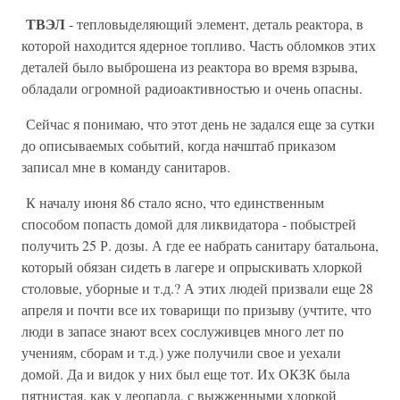
ТВЭЛ
- тепловыделяющий элемент, деталь реактора, в
которой находится ядерное топливо. Часть обломков этих
деталей было выброшена из реактора во время взрыва,
обладали огромной радиоактивностью и очень опасны.
Сейчас я понимаю, что этот день не задался еще за сутки
до описываемых событий, когда начштаб приказом
записал мне в команду санитаров.
К началу июня 86 стало ясно, что единственным
способом попасть домой для ликвидатора - побыстрей
получить 25 Р. дозы. А где ее набрать санитару батальона,
который обязан сидеть в лагере и опрыскивать хлоркой
столовые, уборные и т.д.? А этих людей призвали еще 28
апреля и почти все их товарищи по призыву (учтите, что
люди в запасе знают всех сослуживцев много лет по
учениям, сборам и т.д.) уже получили свое и уехали
домой. Да и видок у них был еще тот. Их ОКЗК была
пятнистая, как у леопарда, с выжженными хлоркой