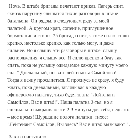
Ночь. В штабе бригады печатают приказ. Лагерь спит,
сквозь парусину слышатся тихие разговоры в штабе
батальона. Он рядом, в следующем ряду за моей
палаткой. А кругом храп, сопение, приглушенное
бормотание и стоны. 25 бригада спит, я тоже сплю, сплю
крепко, настолько крепко, как только могу, и даже
сильнее. Но я слышу эти разговоры в штабе, слышу
распоряжения, я слышу все. Я сплю крепко и буду так
спать, пока не услышу ожидаемое каждую минуту моего
сна: " Дневальный, позвать лейтенанта Самойлова!".
Тогда я начну просыпаться. Я проснусь не сразу, я буду
ждать, пока дневальный, заглядывая в каждую
офицерскую палатку, тихо будет звать: "Лейтенант
Самойлов, Вас в штаб!". Наша палатка 3-тья, но я
специально выкраиваю эти 2-3 минуты для себя, ведь это
– мое время! Шуршание полога палатки, тихое:
"Лейтенант Самойлов, Вы здесь? Вас в штаб вызывают!".
Завтра наступило.