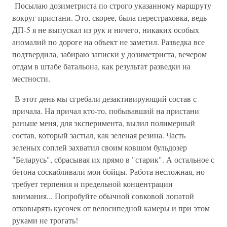
Посылаю дозиметриста по строго указанному маршруту
вокруг пристани. Это, скорее, была перестраховка, ведь
ДП-5 я не выпускал из рук и ничего, никаких особых
аномалий по дороге на объект не заметил. Разведка все
подтвердила, забираю записки у дозиметриста, вечером
отдам в штабе батальона, как результат разведки на
местности.
В этот день мы сгребали дезактивирующий состав с
причала. На причал кто-то, побывавший на пристани
раньше меня, для эксперимента, вылил полимерный
состав, который застыл, как зеленая резина. Часть
зеленых соплей захватил своим ковшом бульдозер
"Беларусь", сбрасывая их прямо в "старик". А остальное с
бетона соскабливали мои бойцы. Работа несложная, но
требует терпения и предельной концентрации
внимания... Попробуйте обычной совковой лопатой
отковырять кусочек от велосипедной камеры и при этом
руками не трогать!