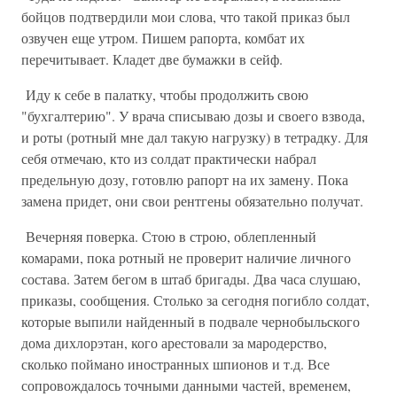
бойцов подтвердили мои слова, что такой приказ был
озвучен еще утром. Пишем рапорта, комбат их
перечитывает. Кладет две бумажки в сейф.
Иду к себе в палатку, чтобы продолжить свою
"бухгалтерию". У врача списываю дозы и своего взвода,
и роты (ротный мне дал такую нагрузку) в тетрадку. Для
себя отмечаю, кто из солдат практически набрал
предельную дозу, готовлю рапорт на их замену. Пока
замена придет, они свои рентгены обязательно получат.
Вечерняя поверка. Стою в строю, облепленный
комарами, пока ротный не проверит наличие личного
состава. Затем бегом в штаб бригады. Два часа слушаю,
приказы, сообщения. Столько за сегодня погибло солдат,
которые выпили найденный в подвале чернобыльского
дома дихлорэтан, кого арестовали за мародерство,
сколько поймано иностранных шпионов и т.д. Все
сопровождалось точными данными частей, временем,