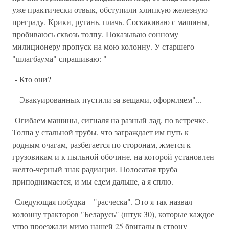
уже практически отвык, обступили хлипкую железную
преграду. Крики, ругань, плачь. Соскакиваю с машины,
пробиваюсь сквозь толпу. Показываю сонному
милиционеру пропуск на мою колонну. У старшего
"шлагбаума" спрашиваю: "
- Кто они?
- Эвакуированных пустили за вещами, оформляем"...
Огибаем машины, сигналя на разный лад, по встречке.
Толпа у стальной трубы, что заграждает им путь к
родным очагам, разбегается по сторонам, жмется к
грузовикам и к пыльной обочине, на которой установлен
желто-черный знак радиации. Полосатая труба
приподнимается, и мы едем дальше, а я сплю.
Следующая побудка – "расческа". Это я так назвал
колонну тракторов "Беларусь" (штук 30), которые каждое
утро проезжали мимо нашей 25 бригады в строну