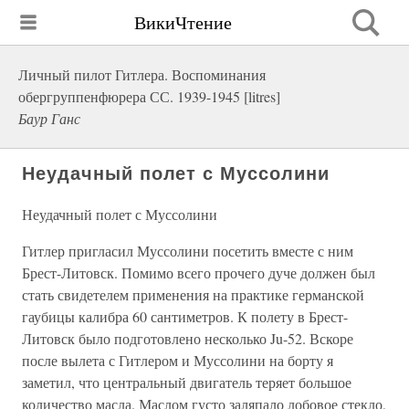
ВикиЧтение
Личный пилот Гитлера. Воспоминания
обергруппенфюрера СС. 1939-1945 [litres]
Баур Ганс
Неудачный полет с Муссолини
Неудачный полет с Муссолини
Гитлер пригласил Муссолини посетить вместе с ним
Брест-Литовск. Помимо всего прочего дуче должен был
стать свидетелем применения на практике германской
гаубицы калибра 60 сантиметров. К полету в Брест-
Литовск было подготовлено несколько Ju-52. Вскоре
после вылета с Гитлером и Муссолини на борту я
заметил, что центральный двигатель теряет большое
количество масла. Маслом густо заляпало лобовое стекло,