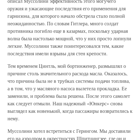
описал Муссолини эффективность этого могучего
оружия и ужасающие последствия его применения для
гарнизона, для которого начало обстрела стало полной
неожиданностью. По словам Гитлера, много солдат
противника погибло еще в казармах, поскольку ударная
волна была настолько мощной, что у них просто лопнули
легкие. Муссолини также поинтересовался тем, какие
последствия имели взрывы для стен крепости.
Тем временем Цинтль, мой бортинженер, размышлял о
причине столь значительного расхода масла. Оказалось,
что причина была не в трубках системы подачи топлива,
а в том, что у масляного насоса вылетела прокладка. Ее
заменили, и проблема была решена. После этого самолет
как следует отмыли. Наш надежный «Юнкерс» снова
выглядел как новенький, когда пассажиры возвратились к
нему.
Муссолини хотел встретиться с Герингом. Мы доставили
его на аэродром в окрестностях Шпитцингзее, где он и