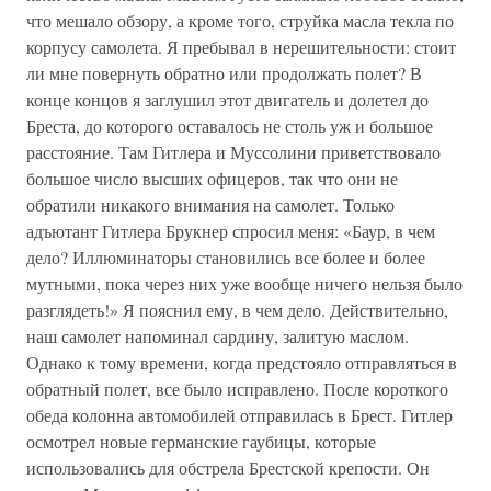
что мешало обзору, а кроме того, струйка масла текла по
корпусу самолета. Я пребывал в нерешительности: стоит
ли мне повернуть обратно или продолжать полет? В
конце концов я заглушил этот двигатель и долетел до
Бреста, до которого оставалось не столь уж и большое
расстояние. Там Гитлера и Муссолини приветствовало
большое число высших офицеров, так что они не
обратили никакого внимания на самолет. Только
адъютант Гитлера Брукнер спросил меня: «Баур, в чем
дело? Иллюминаторы становились все более и более
мутными, пока через них уже вообще ничего нельзя было
разглядеть!» Я пояснил ему, в чем дело. Действительно,
наш самолет напоминал сардину, залитую маслом.
Однако к тому времени, когда предстояло отправляться в
обратный полет, все было исправлено. После короткого
обеда колонна автомобилей отправилась в Брест. Гитлер
осмотрел новые германские гаубицы, которые
использовались для обстрела Брестской крепости. Он