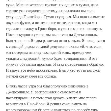
хуже. Мне не хотелось пускать их одних в туман, да и
солнце уже садилось, поэтому я предложил им свои
услуги до Гринсборо. Туман сгущался. Мы шли на высоте
двухсот футов, а потом и еще ниже, так что, когда мы
сделали посадку в Гринсборо, я уже не мог их покинуть.
После скудного ужина мы вылетели на Джексонвиль.
Был час ночи. Я едва различал огни маяков. Я повернулся
к сидящей рядом со мной девушке и сказал ей, что, если
мы потеряем из виду последний маяк, прежде чем
увидим следующий, нужно будет возвращаться. В эту
минуту оба маяка пропали. Я стал поворачивать обратно.
И вдруг все небо просветлело. Будто кто-то гигантской
метлой сразу смел все облака.
В пять часов утра мы благополучно снизились в
Джексонвиле. Я распрощался с самолетом и
пассажирами, а потом стал думать, как же мне теперь
вернуться в Нью-Йорк. Я решил сэкономить на
железнодорожном билете и двигаться по способу хич-