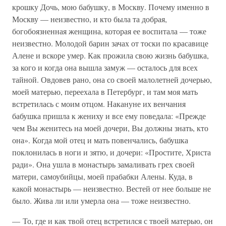
крошку Дочь, мою бабушку, в Москву. Почему именно в
Москву — неизвестно, и кто была та добрая,
богобоязненная женщина, которая ее воспитала — тоже
неизвестно. Молодой барин зачах от тоски по красавице
Алене и вскоре умер. Как прожила свою жизнь бабушка,
за кого и когда она вышла замуж — осталось для всех
тайной. Овдовев рано, она со своей малолетней дочерью,
моей матерью, переехала в Петербург, и там моя мать
встретилась с моим отцом. Накануне их венчания
бабушка пришла к жениху и все ему поведала: «Прежде
чем Вы женитесь на моей дочери, Вы должны знать, кто
она». Когда мой отец и мать повенчались, бабушка
поклонилась в ноги и зятю, и дочери: «Простите, Христа
ради». Она ушла в монастырь замаливать грех своей
матери, самоубийцы, моей прабабки Алены. Куда, в
какой монастырь — неизвестно. Вестей от нее больше не
было. Жива ли или умерла она — тоже неизвестно.
— То, где и как твой отец встретился с твоей матерью, он