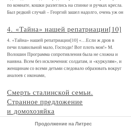
по комнате, кошки разлеглись на спинке и ручках кресла.
Был редкий случай – Георгий зашел надолго, очень уж он
4. «Тайна» нашей репатриации[10]
4. «Тайна» нашей репатриации[10] «…Если ж дров в
печи плавильной мало, Господи! Вот плоть моя!» М.
Волошин Программа сопротивления была не сложна и
наивна. Всем без исключения: солдатам, и «куркулям», и
женщинам со всеми детьми следовало образовать вокруг
аналоев с иконами,
Смерть сталинской семьи.
Странное предложение
и домохозяйка
Смерть сталинской семьи. Странное предложение
Продолжение на Литрес
и домохозяйка Впустить Берию в семью значило