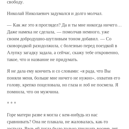
свободу.
Николай Николаевич задумался и долго молчал.
— Как же это я проглядел? Да и ты мне никогда ничего…
Даже намека не сделала, — помолчав немного, уже
своим добродушно-шутливым тоном добавил. — Со
сковородкой разодолжила, с болезнью перед поездкой в
Алупку загадку задала, а сейчас, скажу тебе откровенно,
такое, что и название не придумать.
Я не дала ему кончить и со словами: «я рада, что Вы
поняли меня, больше мне ничего не нужно», охватив его
голову, крепко поцеловала, но глаза и лоб не посмела. Я
помнила, что он мужчина.
* * *
Горе матери разве я могла с кем-нибудь из нас
сравнивать? Она не плакала, не жаловалась, как-то
застыла. Ведь ей тогда было только тридцать восемь лет.