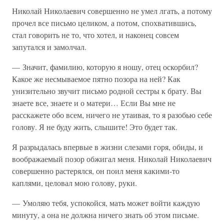
Николай Николаевич совершенно не умел лгать, а потому
прочел все письмо целиком, а потом, спохватившись,
стал говорить не то, что хотел, и наконец совсем
запутался и замолчал.
— Значит, фамилию, которую я ношу, отец оскорбил?
Какое же несмываемое пятно позора на ней? Как
унизительно звучит письмо родной сестры к брату. Вы
знаете все, знаете и о матери… Если Вы мне не
расскажете обо всем, ничего не утаивая, то я разобью себе
голову. Я не буду жить, слышите! Это будет так.
Я разрыдалась впервые в жизни слезами горя, обиды, и
воображаемый позор обжигал меня. Николай Николаевич
совершенно растерялся, он поил меня какими-то
каплями, целовал мою голову, руки.
— Умоляю тебя, успокойся, мать может войти каждую
минуту, а она не должна ничего знать об этом письме.