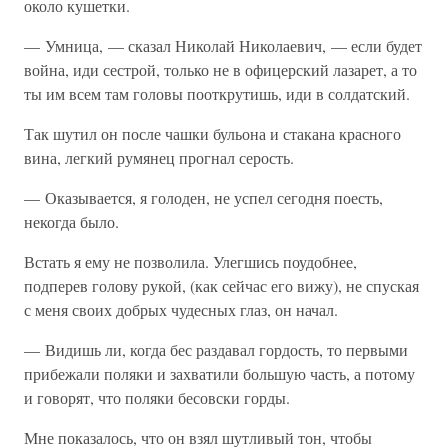
около кушетки.
— Умница, — сказал Николай Николаевич, — если будет
война, иди сестрой, только не в офицерский лазарет, а то
ты им всем там головы пооткрутишь, иди в солдатский.
Так шутил он после чашки бульона и стакана красного
вина, легкий румянец прогнал серость.
— Оказывается, я голоден, не успел сегодня поесть,
некогда было.
Встать я ему не позволила. Улегшись поудобнее,
подперев голову рукой, (как сейчас его вижу), не спуская
с меня своих добрых чудесных глаз, он начал.
— Видишь ли, когда бес раздавал гордость, то первыми
прибежали поляки и захватили большую часть, а потому
и говорят, что поляки бесовски горды.
Мне показалось, что он взял шутливый тон, чтобы