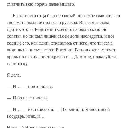
смягчить всю горечь дальнейшего.
— Брак твоего отца был неравный, но самое главное, что
твоя мать была не полька, а русская. Вся семья была
против этого. Родители твоего отца были сказочно
богаты, но он был лишен своей доли наследства, и все
родные его, как один, отказались от него, что ты сама
видишь из письма тетки Евгении. В твоих жилах течет
кровь польских аристократов и… Дам мне, пожалуйста,
папироску.
Я дала.
— И… — повторила я.
— И больше ничего.
— И… — настаивала я, — Вы влипли, милостивый
Государь, итак, и…
Николай Николаевич молчал.