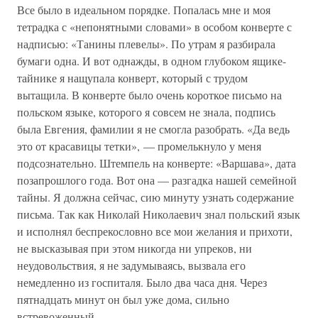
Все было в идеальном порядке. Попалась мне и моя
тетрадка с «непонятными словами» в особом конверте с
надписью: «Танины плевелы». По утрам я разбирала
бумаги одна. И вот однажды, в одном глубоком ящике-
тайнике я нащупала конверт, который с трудом
вытащила. В конверте было очень короткое письмо на
польском языке, которого я совсем не знала, подпись
была Евгения, фамилии я не смогла разобрать. «Да ведь
это от красавицы тетки», — промелькнуло у меня
подсознательно. Штемпель на конверте: «Варшава», дата
позапрошлого года. Вот она — разгадка нашей семейной
тайны. Я должна сейчас, сию минуту узнать содержание
письма. Так как Николай Николаевич знал польский язык
и исполнял беспрекословно все мои желания и прихоти,
не высказывая при этом никогда ни упреков, ни
неудовольствия, я не задумываясь, вызвала его
немедленно из госпиталя. Было два часа дня. Через
пятнадцать минут он был уже дома, сильно
встревоженный.