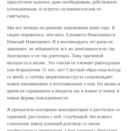
присутствие казалось даже необходимым, действовало
успокаивающе, и острота случившегося как-то
смягчалась.
Мы все четверо по-разному переживали наше горе. Я
скорее оправилась, чем мать, Елизавета Николаевна и
Николай Николаевич. И в восемнадцать лет раны не
заживают, не забываются, все же затягиваются не так
болезненно и не так длительно. Тому причиной
молодость и жизнь. Это совсем не означает равнодушия
или безразличия. О, нет, нет! Светлый образ отца всегда
со мной, а глубоко запрятанная грусть сопровождает
всякое напоминание и воспоминание о нем. Но жизнь и
время не спрашивали и вводили нас в новые условия, в
новые формы повседневности.
Я прекратила посещение консерватории и рассталась со
скрипкой, рассталась с ней, голубушкой, без всякого
сожаления, имела длинный разговор со своим
профессором и директором, а еще длиннее с Николаем