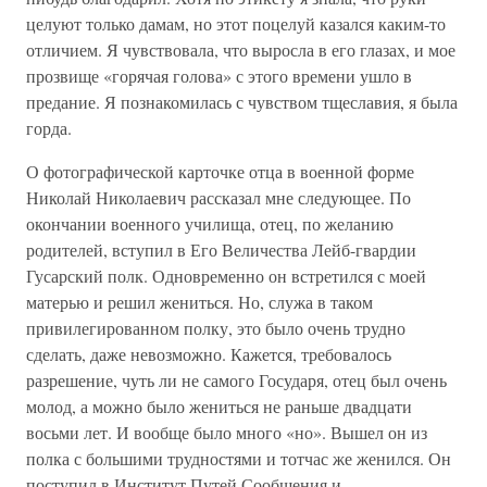
целуют только дамам, но этот поцелуй казался каким-то
отличием. Я чувствовала, что выросла в его глазах, и мое
прозвище «горячая голова» с этого времени ушло в
предание. Я познакомилась с чувством тщеславия, я была
горда.
О фотографической карточке отца в военной форме
Николай Николаевич рассказал мне следующее. По
окончании военного училища, отец, по желанию
родителей, вступил в Его Величества Лейб-гвардии
Гусарский полк. Одновременно он встретился с моей
матерью и решил жениться. Но, служа в таком
привилегированном полку, это было очень трудно
сделать, даже невозможно. Кажется, требовалось
разрешение, чуть ли не самого Государя, отец был очень
молод, а можно было жениться не раньше двадцати
восьми лет. И вообще было много «но». Вышел он из
полка с большими трудностями и тотчас же женился. Он
поступил в Институт Путей Сообщения и