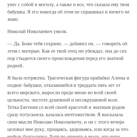
унес с собой в могилу, а также и все, что сказала ему твоя
бабушка. Я его никогда об этом не спрашивал и ничего не
знаю.
Николай Николаевич умолк.
— Да, Боже тебя сохрани, — добавил он, — говорить об
этом с матерью. Как ее твой отец ни убеждал, она до сих
пор стыдится своего происхождения перед его знатной
родней.
Я была потрясена. Трагическая фигура прабабки Алены и
подвиг бабушки, отказавшейся в тридцать пять лет от
всего мирского, выросли предо мною во всей своей
цельности, чистоте душевной и несокрушимой воле.
Тетка Евгения со всей своей красотой и знатным родом
сразу потускнела, казалась ничтожеством. Я высказала
свои мысли Николаю Николаевичу, и он с этого вечера
целовал мне руку, прощаясь, здороваясь, или когда за что-
нибудь благодарил. Хотя по этикету я знала, что руки