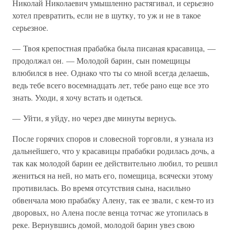
Николай Николаевич умышленно растягивал, и серьезно
хотел превратить, если не в шутку, то уж и не в такое
серьезное.
— Твоя крепостная прабабка была писаная красавица, —
продолжал он. — Молодой барин, сын помещицы
влюбился в нее. Однако что ты со мной всегда делаешь,
ведь тебе всего восемнадцать лет, тебе рано еще все это
знать. Уходи, я хочу встать и одеться.
— Уйти, я уйду, но через две минуты вернусь.
После горячих споров и словесной торговли, я узнала из
дальнейшего, что у красавицы прабабки родилась дочь, а
так как молодой барин ее действительно любил, то решил
жениться на ней, но мать его, помещица, всячески этому
противилась. Во время отсутствия сына, насильно
обвенчала мою прабабку Алену, так ее звали, с кем-то из
дворовых, но Алена после венца тотчас же утопилась в
реке. Вернувшись домой, молодой барин увез свою