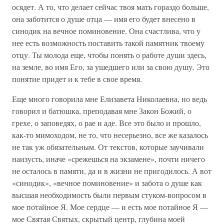
осядет. А то, что делает сейчас твоя мать гораздо больше,
она заботится о душе отца — имя его будет внесено в
синодик на вечное поминовение. Она счастлива, что у
нее есть возможность поставить такой памятник твоему
отцу. Ты молода еще, чтобы понять о работе души здесь,
на земле, во имя Его, за ушедшего или за свою душу. Это
понятие придет и к тебе в свое время.
Еще много говорила мне Елизавета Николаевна, но ведь
говорил и батюшка, преподавая мне Закон Божий, о
грехе, о заповедях, о рае и аде. Все это было и прошло,
как-то мимоходом, не то, что несерьезно, все же казалось
не так уж обязательным. От текстов, которые заучивали
наизусть, иначе «срежешься на экзамене», почти ничего
не осталось в памяти, да и в жизни не пригодилось. А вот
«синодик», «вечное поминовение» и забота о душе как
высшая необходимость были первым стуком-вопросом в
мое потайное Я. Мое сердце — и есть мое потайное Я —
мое Святая Святых, скрытый центр, глубина моей