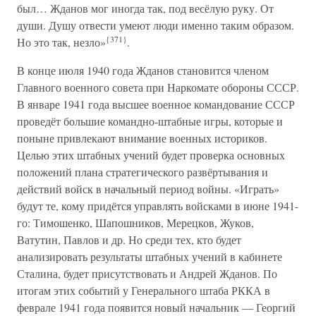
был… Жданов мог иногда так, под весёлую руку. От
души. Душу отвести умеют люди именно таким образом.
{371}
Но это так, незло»
.
В конце июля 1940 года Жданов становится членом
Главного военного совета при Наркомате обороны СССР.
В январе 1941 года высшее военное командование СССР
проведёт большие командно-штабные игры, которые и
поныне привлекают внимание военных историков.
Целью этих штабных учений будет проверка основных
положений плана стратегического развёртывания и
действий войск в начальный период войны. «Играть»
будут те, кому придётся управлять войсками в июне 1941-
го: Тимошенко, Шапошников, Мерецков, Жуков,
Ватутин, Павлов и др. Но среди тех, кто будет
анализировать результаты штабных учений в кабинете
Сталина, будет присутствовать и Андрей Жданов. По
итогам этих событий у Генерального штаба РККА в
феврале 1941 года появится новый начальник — Георгий