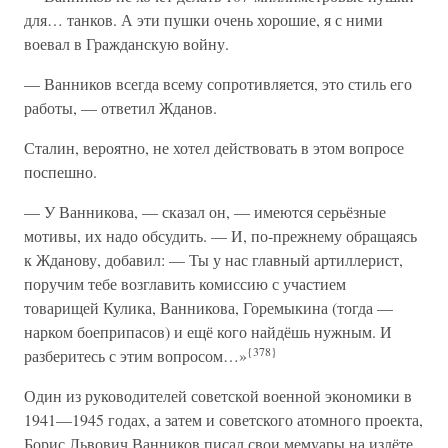
для… танков. А эти пушки очень хорошие, я с ними
воевал в Гражданскую войну.
— Ванников всегда всему сопротивляется, это стиль его
работы, — ответил Жданов.
Сталин, вероятно, не хотел действовать в этом вопросе
поспешно.
— У Ванникова, — сказал он, — имеются серьёзные
мотивы, их надо обсудить. — И, по-прежнему обращаясь
к Жданову, добавил: — Ты у нас главный артиллерист,
поручим тебе возглавить комиссию с участием
товарищей Кулика, Ванникова, Горемыкина (тогда —
нарком боеприпасов) и ещё кого найдёшь нужным. И
{378}
разберитесь с этим вопросом…»
Один из руководителей советской военной экономики в
1941—1945 годах, а затем и советского атомного проекта,
Борис Львович Ванников писал свои мемуары на излёте