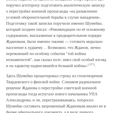
поручил агитпропу подготовить аналитическую записку
о перестройке военной пропаганды «на разъяснение
условий оборонительной борьбы в случае нападения».
Подготовку такой записки поручили именно Шумейко,
который позднее писал: «Рекомендации по её основному
содержанию, высказанные в предварительном порядке
Ждановым, были именно такими — готовить морально
население к худшему… Возможно, что Жданов, лично
переживший по-особому события "той войны
незнаменитой", как сказал поэт, имел свой особый взгляд
{377}
и на характер надвигавшейся большой войны»
.
Здесь Шумейко процитировал строку из стихотворения
Твардовского о финской войне. Слишком радикальное
решение Жданова о перестройке советской военной
пропаганды тогда испугало нового начальника УПА
Александрова, и он, перестраховываясь, попросил
Шумейко составить запрошенный Ждановым анализ не в
форме официального документа, а в виде личного