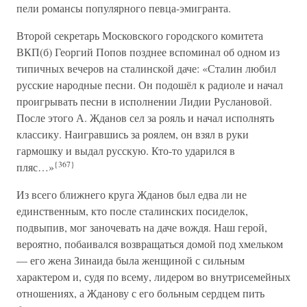
пели романсы популярного певца-эмигранта.
Второй секретарь Московского городского комитета
ВКП(б) Георгий Попов позднее вспоминал об одном из
типичных вечеров на сталинской даче: «Сталин любил
русские народные песни. Он подошёл к радиоле и начал
проигрывать песни в исполнении Лидии Руслановой.
После этого А. Жданов сел за рояль и начал исполнять
классику. Наигравшись за роялем, он взял в руки
гармошку и выдал русскую. Кто-то ударился в
{367}
пляс…»
Из всего ближнего круга Жданов был едва ли не
единственным, кто после сталинских посиделок,
подвыпив, мог заночевать на даче вождя. Наш герой,
вероятно, побаивался возвращаться домой под хмельком
— его жена Зинаида была женщиной с сильным
характером и, судя по всему, лидером во внутрисемейных
отношениях, а Жданову с его больным сердцем пить