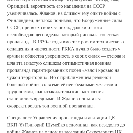
Францией, вероятность его нападения на СССР
увеличивалась. Жданов, на близком ему опыте войны с
Финляндией, неплохо понимал, что Вооружённые силы
СССР, при всех своих успехах, далеки от того
всепобеждающего идеала, который рисовала советская
пропаганда. В 1930-е годы вместе с ростом технического
оснащения и численности РККА нужно было создать у
армии и общества уверенность в своих силах — отсюда и
шла эта зачастую слишком оптимистичная военная
пропаганда гарантированных побед «малой кровью на
чужой территории». Но с приближением реальной
большой войны, со всеми её неизбежными ужасами и
трудностями, шапкозакидательские настроения
становились вредными. И Жданов попытался
скорректировать тон военной пропаганды.
Специалист Управления пропаганды и агитации ЦК
ВКП (б) Григорий Шумейко вспоминал, как незадолго до
войны Жданов на одном из заседаний Секретариата ЦК