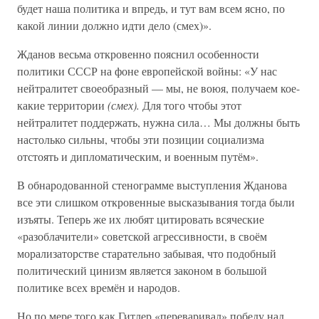
будет наша политика и впредь, и тут вам всем ясно, по
какой линии должно идти дело (смех)».
Жданов весьма откровенно пояснил особенности
политики СССР на фоне европейской войны: «У нас
нейтралитет своеобразный — мы, не воюя, получаем кое-
какие территории
(смех).
Для того чтобы этот
нейтралитет поддержать, нужна сила… Мы должны быть
настолько сильны, чтобы эти позиции социализма
отстоять и дипломатическим, и военным путём».
В обнародованной стенограмме выступления Жданова
все эти слишком откровенные высказывания тогда были
изъяты. Теперь же их любят цитировать всяческие
«разоблачители» советской агрессивности, в своём
морализаторстве старательно забывая, что подобный
политический цинизм является законом в большой
политике всех времён и народов.
Но по мере того как Гитлер «переваривал» победу над