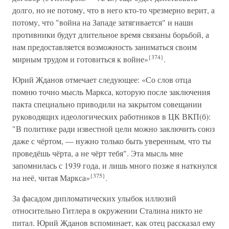
долго, но не потому, что в него кто-то чрезмерно верит, а
потому, что "война на Западе затягивается" и наши
противники будут длительное время связаны борьбой, а
нам предоставляется возможность заниматься своим
{374}
мирным трудом и готовиться к войне»
.
Юрий Жданов отмечает следующее: «Со слов отца
помню точно мысль Маркса, которую после заключения
пакта специально приводили на закрытом совещании
руководящих идеологических работников в ЦК ВКП(б):
"В политике ради известной цели можно заключить союз
даже с чёртом, — нужно только быть уверенным, что ты
проведёшь чёрта, а не чёрт тебя". Эта мысль мне
запомнилась с 1939 года, и лишь много позже я наткнулся
{375}
на неё, читая Маркса»
.
За фасадом дипломатических улыбок иллюзий
относительно Гитлера в окружении Сталина никто не
питал. Юрий Жданов вспоминает, как отец рассказал ему