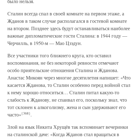
было нельзя.
Сталин всегда спал в своей комнате на первом этаже, а
Жданов в таком случае располагался в гостевой комнате
на втором. Позднее здесь будут останавливаться наиболее
важные дипломатические гости Сталина: в 1944 году —
Черчилль, в 1950-м — Мао Цзэдун.
Все участники того ближнего круга, кто оставил
воспоминания, не без некоторой ревности отмечают
особо приятельские отношения Сталина и Жданова.
Анастас Микоян через многие десятилетия напишет: «Что
касается Жданова, то Сталин особенно перед войной стал
к нему хорошо относиться… Сталин питал какую-то
слабость к Жданову, не спаивал его, поскольку знал, что
тот склонен к алкоголизму, жена и сын удерживают его
{368}
часто»
.
Злой на язык Никита Хрущёв так вспоминает вечеринки
на сталинской даче: «Когда Жданов стал вращаться в