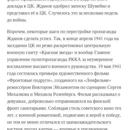
доклада в ЦК. Жданов одобрил записку Шумейко и
представил её в ЦК. Случилось это за несколько недель
до войны.
Впрочем, некоторые шаги по перестройке пропаганды
Жданов сделать успел. Так, в конце апреля 1941 года на
заседании ЦК он резко раскритиковал центральную
военную газету «Красная звезда» и вообще Главное
управление политпропаганды РККА за неумеренное
восхваление высшего военного руководства. 19 мая 1941
года состоялась премьера художественного фильма
«Фронтовые подруги», созданного на «Ленфильме»
режиссёром Виктором Эйсымонтом по сценарию Сергея
Михалкова и Михаила Розенберга. Фильм рассказывал о
девушках, добровольно отправившихся на финский
фронт санитарками. Соблюдая стиль советского кино тех
лет, с военной романтикой, подвигами и верой в победу,
он тем не менее отличался от шапкозакидательского
настроя других картин — впервые в предвоенном