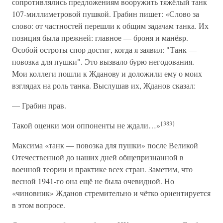
сопротивлялись предложениям вооружить тяжёлый танк
107-миллиметровой пушкой. Грабин пишет: «Слово за
слово: от частностей перешли к общим задачам танка. Их
позиция была прежней: главное — броня и манёвр.
Особой остроты спор достиг, когда я заявил: "Танк —
повозка для пушки". Это вызвало бурю негодования.
Мои коллеги пошли к Жданову и доложили ему о моих
взглядах на роль танка. Выслушав их, Жданов сказал:
— Грабин прав.
{383}
Такой оценки мои оппоненты не ждали…»
Максима «танк — повозка для пушки» после Великой
Отечественной до наших дней общепризнанной в
военной теории и практике всех стран. Заметим, что
весной 1941-го она ещё не была очевидной. Но
«чиновник» Жданов стремительно и чётко ориентируется
в этом вопросе.