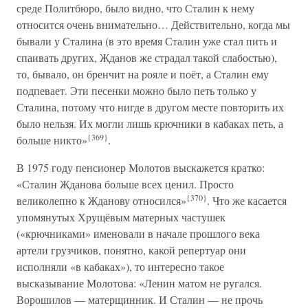
среде Политбюро, было видно, что Сталин к нему
относится очень внимательно… Действительно, когда мы
бывали у Сталина (в это время Сталин уже стал пить и
спаивать других, Жданов же страдал такой слабостью),
то, бывало, он бренчит на рояле и поёт, а Сталин ему
подпевает. Эти песенки можно было петь только у
Сталина, потому что нигде в другом месте повторить их
было нельзя. Их могли лишь крючники в кабаках петь, а
{369}
больше никто»
.
В 1975 году пенсионер Молотов выскажется кратко:
«Сталин Жданова больше всех ценил. Просто
{370}
великолепно к Жданову относился»
. Что же касается
упомянутых Хрущёвым матерных частушек
(«крючниками» именовали в начале прошлого века
артели грузчиков, понятно, какой репертуар они
исполняли «в кабаках»), то интересно такое
высказывание Молотова: «Ленин матом не ругался.
Ворошилов — матерщинник. И Сталин — не прочь