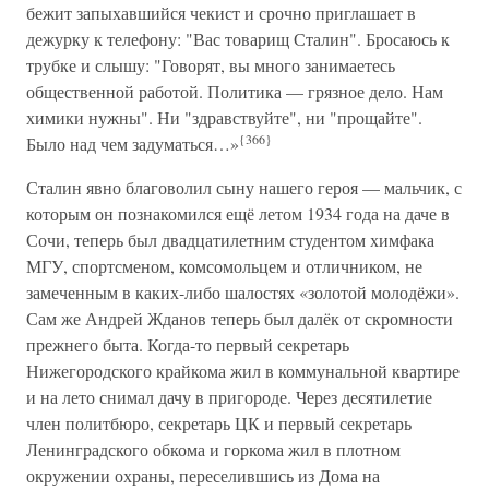
бежит запыхавшийся чекист и срочно приглашает в
дежурку к телефону: "Вас товарищ Сталин". Бросаюсь к
трубке и слышу: "Говорят, вы много занимаетесь
общественной работой. Политика — грязное дело. Нам
химики нужны". Ни "здравствуйте", ни "прощайте".
{366}
Было над чем задуматься…»
Сталин явно благоволил сыну нашего героя — мальчик, с
которым он познакомился ещё летом 1934 года на даче в
Сочи, теперь был двадцатилетним студентом химфака
МГУ, спортсменом, комсомольцем и отличником, не
замеченным в каких-либо шалостях «золотой молодёжи».
Сам же Андрей Жданов теперь был далёк от скромности
прежнего быта. Когда-то первый секретарь
Нижегородского крайкома жил в коммунальной квартире
и на лето снимал дачу в пригороде. Через десятилетие
член политбюро, секретарь ЦК и первый секретарь
Ленинградского обкома и горкома жил в плотном
окружении охраны, переселившись из Дома на