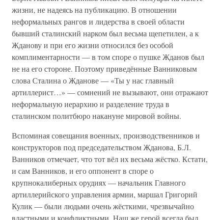
жизни, не надеясь на публикацию. В отношении
неформальных рангов и лидерства в своей области
бывший сталинский нарком был весьма щепетилен, а к
Жданову и при его жизни относился без особой
комплиментарности — в том споре о пушке Жданов был
не на его стороне. Поэтому приведённые Ванниковым
слова Сталина о Жданове — «Ты у нас главный
артиллерист…» — сомнений не вызывают, они отражают
неформальную иерархию и разделение труда в
сталинском политбюро накануне мировой войны.
Вспоминая совещания военных, производственников и
конструкторов под председательством Жданова, Б.Л.
Ванников отмечает, что тот вёл их весьма жёстко. Кстати,
и сам Ванников, и его оппонент в споре о
крупнокалиберных орудиях — начальник Главного
артиллерийского управления армии, маршал Григорий
Кулик — были людьми очень жёсткими, чрезвычайно
властными и конфликтными. Наш же герой всегда был