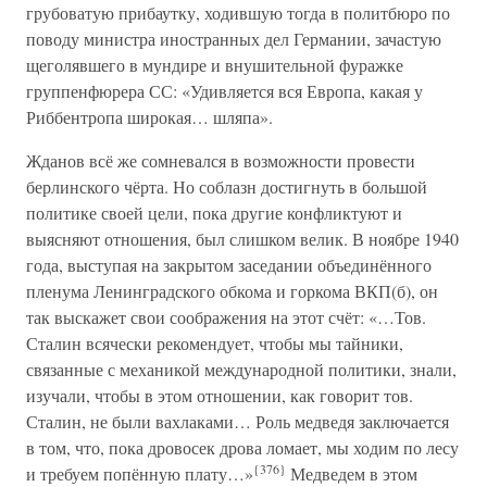
грубоватую прибаутку, ходившую тогда в политбюро по
поводу министра иностранных дел Германии, зачастую
щеголявшего в мундире и внушительной фуражке
группенфюрера СС: «Удивляется вся Европа, какая у
Риббентропа широкая… шляпа».
Жданов всё же сомневался в возможности провести
берлинского чёрта. Но соблазн достигнуть в большой
политике своей цели, пока другие конфликтуют и
выясняют отношения, был слишком велик. В ноябре 1940
года, выступая на закрытом заседании объединённого
пленума Ленинградского обкома и горкома ВКП(б), он
так выскажет свои соображения на этот счёт: «…Тов.
Сталин всячески рекомендует, чтобы мы тайники,
связанные с механикой международной политики, знали,
изучали, чтобы в этом отношении, как говорит тов.
Сталин, не были вахлаками… Роль медведя заключается
в том, что, пока дровосек дрова ломает, мы ходим по лесу
{376}
и требуем попённую плату…»
Медведем в этом