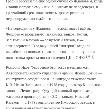
Грабин рассказал о ещё одном случае со Ждановым, когда
Сталин поручил ему «лично, никому не передоверяя, в
кратчайший срок подготовить проект решения по
перевооружению тяжёлого танка…».
«На совещании у Жданова, — вспоминает Грабин, —
Федоренко представлял заказчика танков, Котин,
Зальцман и Казаков — создателей танков, я —
артиллеристов. В задачу нашей "пятёрки" входила
выработка основных характеристик танка и пушки и
{381}
подготовка проекта постановления ЦК и СНК»
.
Комбриг Яков Федоренко был тогда начальником
Автобронетанкового управления армии. Жозеф Котин —
конструктор созданного в Ленинграде тяжёлого танка
К.В. Исаак Зальцман — с 1938 года директор Кировского
завода в Ленинграде, будущий главный организатор
массового производства в СССР танков. Николай
Казаков — с 1938 года директор Ижорского завода, в
годы войны он станет наркомом тяжёлого