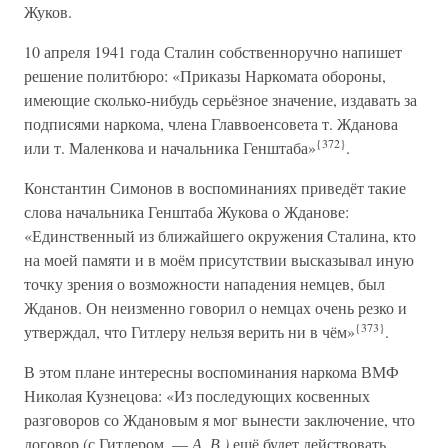
Жуков.
10 апреля 1941 года Сталин собственноручно напишет
решение политбюро: «Приказы Наркомата обороны,
имеющие сколько-нибудь серьёзное значение, издавать за
подписями наркома, члена Главвоенсовета т. Жданова
{372}
или т. Маленкова и начальника Генштаба»
.
Константин Симонов в воспоминаниях приведёт такие
слова начальника Генштаба Жукова о Жданове:
«Единственный из ближайшего окружения Сталина, кто
на моей памяти и в моём присутствии высказывал иную
точку зрения о возможности нападения немцев, был
Жданов. Он неизменно говорил о немцах очень резко и
{373}
утверждал, что Гитлеру нельзя верить ни в чём»
.
В этом плане интересны воспоминания наркома ВМФ
Николая Кузнецова: «Из последующих косвенных
разговоров со Ждановым я мог вынести заключение, что
договор (с Гитлером. —
А. В.)
ещё будет действовать