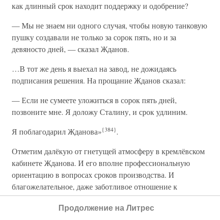
как длинный срок находит поддержку и одобрение?
— Мы не знаем ни одного случая, чтобы новую танковую
пушку создавали не только за сорок пять, но и за
девяносто дней, — сказал Жданов.
…В тот же день я выехал на завод, не дожидаясь
подписания решения. На прощание Жданов сказал:
— Если не сумеете уложиться в сорок пять дней,
позвоните мне. Я доложу Сталину, и срок удлиним.
{384}
Я поблагодарил Жданова»
.
Отметим далёкую от гнетущей атмосферу в кремлёвском
кабинете Жданова. И его вполне профессиональную
ориентацию в вопросах сроков производства. И
благожелательное, даже заботливое отношение к
талантливому конструктору, который берёт на себя ранее
Продолжение на Литрес
невиданные обязательства.