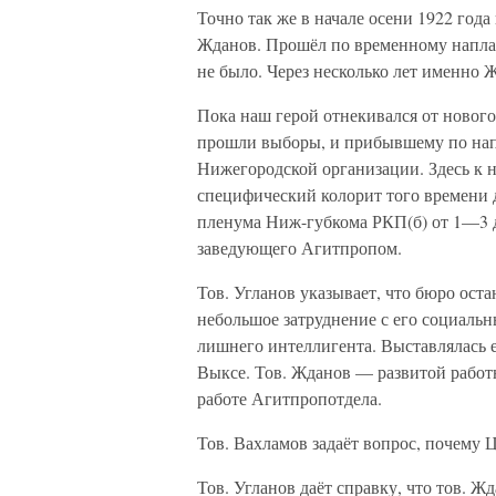
Точно так же в начале осени 1922 год
Жданов. Прошёл по временному наплав
не было. Через несколько лет именно Ж
Пока наш герой отнекивался от новог
прошли выборы, и прибывшему по нап
Нижегородской организации. Здесь к н
специфический колорит того времени д
пленума Ниж-губкома РКП(б) от 1—3 де
заведующего Агитпропом.
Тов. Угланов указывает, что бюро ост
небольшое затруднение с его социальн
лишнего интеллигента. Выставлялась е
Выксе. Тов. Жданов — развитой работн
работе Агитпропотдела.
Тов. Вахламов задаёт вопрос, почему 
Тов. Угланов даёт справку, что тов. 