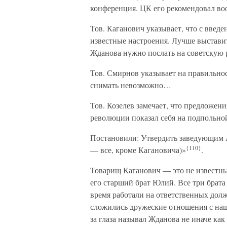
конференция. ЦК его рекомендовал во
Тов. Каганович указывает, что с введе
известные настроения. Лучше выставить
Жданова нужно послать на советскую 
Тов. Смирнов указывает на правильнос
снимать невозможно…
Тов. Козелев замечает, что предложени
революции показал себя на подпольн
Постановили: Утвердить заведующим А
{110}
— все, кроме Кагановича)»
.
Товарищ Каганович — это не известны
его старший брат Юлий. Все три брат
время работали на ответственных долж
сложились дружеские отношения с на
за глаза называл Жданова не иначе ка