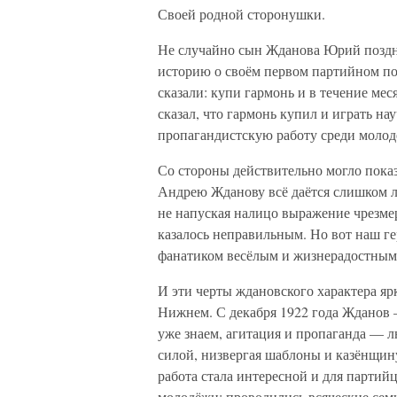
Своей родной сторонушки.
Не случайно сын Жданова Юрий поздне
историю о своём первом партийном по
сказали: купи гармонь и в течение мес
сказал, что гармонь купил и играть на
пропагандистскую работу среди моло
Со стороны действительно могло показ
Андрею Жданову всё даётся слишком л
не напуская налицо выражение чрезме
казалось неправильным. Но вот наш г
фанатиком весёлым и жизнерадостны
И эти черты ждановского характера яр
Нижнем. С декабря 1922 года Жданов
уже знаем, агитация и пропаганда — лю
силой, низвергая шаблоны и казёнщин
работа стала интересной и для партийц
молодёжи: проводились всяческие семи