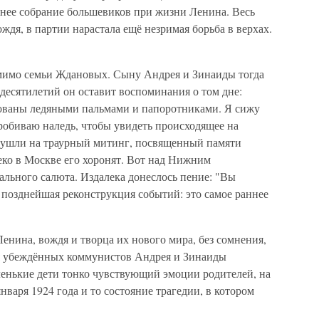
нее собрание большевиков при жизни Ленина. Весь
ждя, в партии нарастала ещё незримая борьба в верхах.
мимо семьи Ждановых. Сыну Андрея и Зинаиды тогда
ь десятилетий он оставит воспоминания о том дне:
сованы ледяными пальмами и папоротниками. Я сижу
обиваю наледь, чтобы увидеть происходящее на
ть ушли на траурный митинг, посвященный памяти
еко в Москве его хоронят. Вот над Нижним
льного салюта. Издалека донеслось пение: "Вы
позднейшая реконструкция событий: это самое раннее
нина, вождя и творца их нового мира, без сомнения,
я убеждённых коммунистов Андрея и Зинаиды
ленькие дети тонко чувствующий эмоции родителей, на
нваря 1924 года и то состояние трагедии, в котором