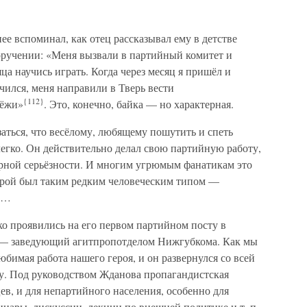
е вспоминал, как отец рассказывал ему в детстве
ручении: «Меня вызвали в партийный комитет и
яца научись играть. Когда через месяц я пришёл и
учился, меня направили в Тверь вести
{112}
дёжи»
. Это, конечно, байка — но характерная.
аться, что весёлому, любящему пошутить и спеть
егко. Он действительно делал свою партийную работу,
рной серьёзности. И многим угрюмым фанатикам это
ерой был таким редким человеческим типом —
м…
ко проявились на его первом партийном посту в
 — заведующий агитпропотделом Нижгубкома. Как мы
бимая работа нашего героя, и он развернулся со всей
у. Под руководством Жданова пропагандистская
ев, и для непартийного населения, особенно для
нары, дискуссии, лекции по внешней политике и т. п.