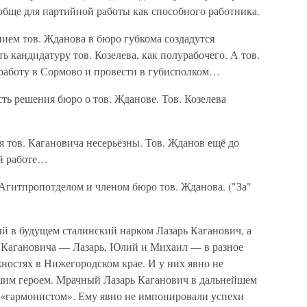
обще для партийной работы как способного работника.
нием тов. Жданова в бюро губкома создадутся
 кандидатуру тов. Козелева, как полурабочего. А тов.
работу в Сормово и провести в губисполком…
ть решения бюро о тов. Жданове. Тов. Козелева
я тов. Кагановича несерьёзны. Тов. Жданов ещё до
ой работе…
гитпропотделом и членом бюро тов. Жданова. ("За"
й в будущем сталинский нарком Лазарь Каганович, а
а Кагановича — Лазарь, Юлий и Михаил — в разное
ностях в Нижегородском крае. И у них явно не
шим героем. Мрачный Лазарь Каганович в дальнейшем
к «гармонистом». Ему явно не импонировали успехи