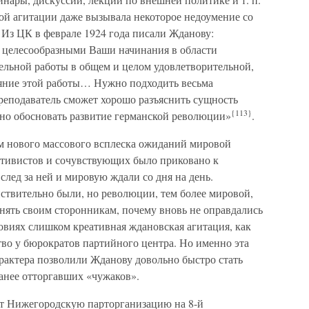
ой агитации даже вызывала некоторое недоумение со
 Из ЦК в феврале 1924 года писали Жданову:
 целесообразными Ваши начинания в области
тельной работы в общем и целом удовлетворительной,
яние этой работы… Нужно подходить весьма
реподаватель сможет хорошо разъяснить сущность
{113}
но обосновать развитие германской революции»
.
ом нового массового всплеска ожиданий мировой
ивистов и сочувствующих было приковано к
лед за ней и мировую ждали со дня на день.
ствительно были, но революции, тем более мировой,
нять своим сторонникам, почему вновь не оправдались
овиях слишком креативная ждановская агитация, как
тво у бюрократов партийного центра. Но именно эта
рактера позволили Жданову довольно быстро стать
анее отторгавших «чужаков».
яет Нижегородскую парторганизацию на 8-й