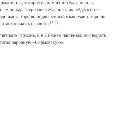
армониста», которому, по мнению Кагановича,
йшем он характеризовал Жданова так: «Здесь и не
надо иметь хорошо подвешенный язык, уметь хорошо
{111}
, и можно жить на свете»
.
тягивать гармонь, и в Нижнем частенько мог выдать
тогда народную «Сормовскую»: