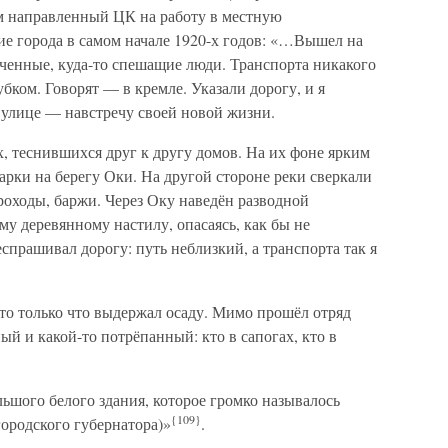
м направленный ЦК на работу в местную
ие города в самом начале 1920-х годов: «…Вышел на
ченные, куда-то спешащие люди. Транспорта никакого
бком. Говорят — в кремле. Указали дорогу, и я
улице — навстречу своей новой жизни.
 теснившихся друг к другу домов. На их фоне ярким
рки на берегу Оки. На другой стороне реки сверкали
роходы, баржи. Через Оку наведён разводной
му деревянному настилу, опасаясь, как бы не
еспрашивал дорогу: путь неблизкий, а транспорта так я
то только что выдержал осаду. Мимо прошёл отряд
й и какой-то потрёпанный: кто в сапогах, кто в
ьшого белого здания, которое громко называлось
{109}
родского губернатора)»
.