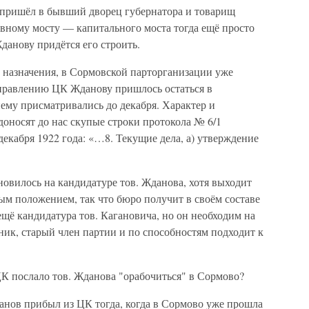
а пришёл в бывший дворец губернатора и товарищ
ному мосту — капитального моста тогда ещё просто
данову придётся его строить.
о назначения, в Сормовской парторганизации уже
равлению ЦК Жданову пришлось остаться в
ему присматривались до декабря. Характер и
оносят до нас скупые строки протокола № 6/1
кабря 1922 года: «…8. Текущие дела, а) утверждение
ановилось на кандидатуре тов. Жданова, хотя выходит
ым положением, так что бюро получит в своём составе
щё кандидатура тов. Кагановича, но он необходим на
ик, старый член партии и по способностям подходит к
ЦК послало тов. Жданова "орабочиться" в Сормово?
Жданов прибыл из ЦК тогда, когда в Сормово уже прошла