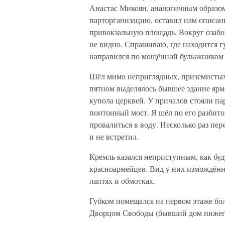
Анастас Микоян, аналогичным образо
парторганизацию, оставил нам описан
привокзальную площадь. Вокруг озабо
не видно. Спрашиваю, где находится гу
направился по мощённой булыжником 
Шёл мимо неприглядных, приземистых,
пятном выделялось бывшее здание ярма
купола церквей. У причалов стояли па
понтонный мост. Я шёл по его разбито
провалиться в воду. Несколько раз пер
и не встретил.
Кремль казался неприступным, как буд
красноармейцев. Вид у них измождённы
лаптях и обмотках.
Губком помещался на первом этаже бол
Дворцом Свободы (бывший дом нижего