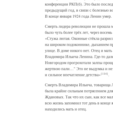
конференции РКП(б). Это было послед
предыдущий год, в связи с болезнью во
В конце января 1924 года Ленин умер.
Смерть лидера революции не прошла 
было чуть более трёх лет, через восем
«Стужа лютая. Оконные стёкла разри
на широком подоконнике, дыханием пр
улице. В доме никого нет. Отец и ма
Владимира Ильича Ленина. Где-то дал
Новгородом прогрохотали залпы проща
жертвою пали…" Это не выдумка и не 
{114}
и сильное впечатление детства»
.
Смерть Владимира Ильича, товарища Ле
была крайне сильным потрясением дл
Ждановых. Так что их сын, как все ма
всю жизнь запомнил тот день в конце я
находились мать и отец.