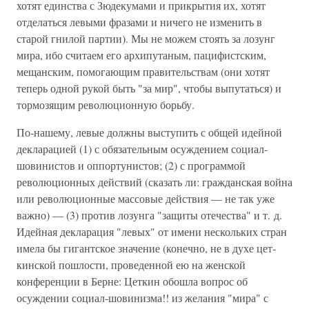
хотят единства с Зюдекумами и прикрытия их, хотят
отделаться левыми фразами и ничего не изменить в
старой гнилой партии). Мы не можем стоять за лозунг
мира, ибо считаем его архипутаным, пацифистским,
мещанским, помогающим правительствам (они хотят
теперь одной рукой быть "за мир", чтобы выпутаться) и
тормозящим революционную борьбу.
По-нашему, левые должны выступить с общей идейной
декларацией (1) с обязательным осуждением социал-
шовинистов и оппортунистов; (2) с программой
революционных действий (сказать ли: гражданская война
или революционные массовые действия — не так уже
важно) — (3) против лозунга "защиты отечества" и т. д.
Идейная декларация "левых" от имени нескольких стран
имела бы гигантское значение (конечно, не в духе цет-
кинской пошлости, проведенной ею на женской
конференции в Берне: Цеткин обошла вопрос об
осуждении социал-шовинизма!! из желания "мира" с