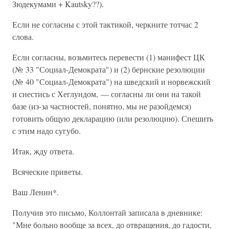
Зюдекумами + Kautsky??).
Если не согласны с этой тактикой, черкните тотчас 2
слова.
Если согласны, возьмитесь перевести (1) манифест ЦК
(№ 33 "Социал-Демократа") и (2) бернские резолюции
(№ 40 "Социал-Демократа") на шведский и норвежский
и снестись с Хеглундом, — согласны ли они на такой
базе (из-за частностей, понятно, мы не разойдемся)
готовить общую декларацию (или резолюцию). Спешить
с этим надо сугубо.
Итак, жду ответа.
Всяческие приветы.
Ваш Ленин*.
Получив это письмо, Коллонтай записала в дневнике:
"Мне больно вообще за всех, до отвращения, до гадости,