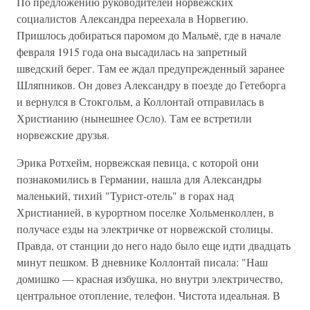
По предложению руководителей норвежских
социалистов Александра переехала в Норвегию.
Пришлось добираться паромом до Мальмё, где в начале
февраля 1915 года она высадилась на запретный
шведский берег. Там ее ждал предупрежденный заранее
Шляпников. Он довез Александру в поезде до Гетеборга
и вернулся в Стокгольм, а Коллонтай отправилась в
Христианию (нынешнее Осло). Там ее встретили
норвежские друзья.
Эрика Ротхейм, норвежская певица, с которой они
познакомились в Германии, нашла для Александры
маленький, тихий "Турист-отель" в горах над
Христианией, в курортном поселке Хольменколлен, в
получасе езды на электричке от норвежской столицы.
Правда, от станции до него надо было еще идти двадцать
минут пешком. В дневнике Коллонтай писала: "Наш
домишко — красная избушка, но внутри электричество,
центральное отопление, телефон. Чистота идеальная. В