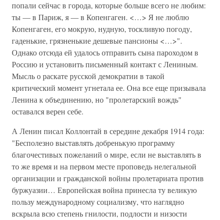
попали сейчас в города, которые больше всего не любим:
ты — в Париж, я — в Копенгаген. <…> Я не люблю
Копенгаген, его мокрую, нудную, тоскливую погоду,
гаденькие, грязненькие дешевые пансионы <…>".
Однако отсюда ей удалось отправить сына пароходом в
Россию и установить письменный контакт с Лениным.
Мысль о раскате русской демократии в такой
критический момент угнетала ее. Она все еще призывала
Ленина к объединению, но "пролетарский вождь"
оставался верен себе.
А Ленин писал Коллонтай в середине декабря 1914 года:
"Бесполезно выставлять добренькую программу
благочестивых пожеланий о мире, если не выставлять в
то же время и на первом месте проповедь нелегальной
организации и гражданской войны пролетариата против
буржуазии… Европейская война принесла ту великую
пользу международному социализму, что наглядно
вскрыла всю степень гнилости, подлости и низости