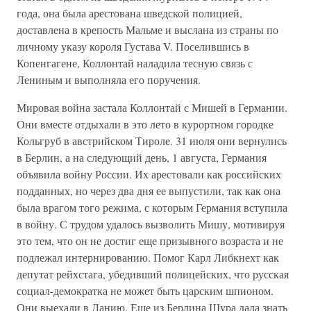
года, она была арестована шведской полицией,
доставлена в крепость Мальме и выслана из страны по
личному указу короля Густава V. Поселившись в
Копенгагене, Коллонтай наладила тесную связь с
Лениным и выполняла его поручения.
Мировая война застала Коллонтай с Мишей в Германии.
Они вместе отдыхали в это лето в курортном городке
Кольгруб в австрийском Тироле. 31 июля они вернулись
в Берлин, а на следующий день, 1 августа, Германия
объявила войну России. Их арестовали как российских
подданных, но через два дня ее выпустили, так как она
была врагом того режима, с которым Германия вступила
в войну. С трудом удалось вызволить Мишу, мотивируя
это тем, что он не достиг еще призывного возраста и не
подлежал интернированию. Помог Карл Либкнехт как
депутат рейхстага, убедивший полицейских, что русская
социал-демократка не может быть царским шпионом.
Они выехали в Данию. Еще из Берлина Шура дала знать