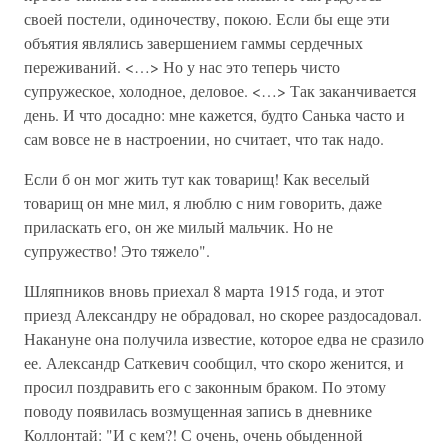
своей постели, одиночеству, покою. Если бы еще эти
объятия являлись завершением гаммы сердечных
переживаний. <…> Но у нас это теперь чисто
супружеское, холодное, деловое. <…> Так заканчивается
день. И что досадно: мне кажется, будто Санька часто и
сам вовсе не в настроении, но считает, что так надо.
Если б он мог жить тут как товарищ! Как веселый
товарищ он мне мил, я люблю с ним говорить, даже
приласкать его, он же милый мальчик. Но не
супружество! Это тяжело".
Шляпников вновь приехал 8 марта 1915 года, и этот
приезд Александру не обрадовал, но скорее раздосадовал.
Накануне она получила известие, которое едва не сразило
ее. Александр Саткевич сообщил, что скоро женится, и
просил поздравить его с законным браком. По этому
поводу появилась возмущенная запись в дневнике
Коллонтай: "И с кем?! С очень, очень обыденной