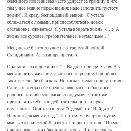
семейного повседневья часто удирает за границу и что
там у нее всякие переживания: надо заполнить пустоту
жизни". И сразу беспощадный вывод: "Я устала
сближаться с людьми, приспособляться к новой
обстановке, сживаться. Я устала вбирать жизнь. <…> А
жизнь все суровее, требовательнее, неумолимее…"
Мещанское благополучие не затронутой войной
Скандинавии Александре претило.
Она записала в дневнике: "…На днях приедет Саня. А у
меня двоится желание, двоится настроение. Одной все-
таки тяжело, без близких. Но когда я желаю присутствия
Сани, то всегда себе представляю кого-то близкого,
родного, кто обо мне ласково подумает. Стоит же
представить себе всю действительность, и руки
опускаются. Опять начнется: "Сделай это! Найди то!
Напиши для меня и т. д.". И потом, меня прямо пугает
мысль о физической близости. Старость, что ли? Но мне
просто тяжела эта обязанность жены. Я так радуюсь