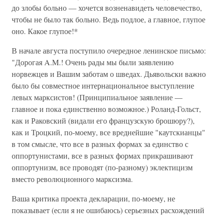
до злобы больно — хочется возненавидеть человечество,
чтобы не было так больно. Ведь подлое, а главное, глупое
оно. Какое глупое!*
В начале августа поступило очередное ленинское письмо:
"Дорогая A.M.! Очень рады мы были заявлению
норвежцев и Вашим заботам о шведах. Дьявольски важно
было бы совместное интернациональное выступление
левых марксистов! (Принципиальное заявление —
главное и пока единственно возможное.) Роланд-Гольст,
как и Раковский (видали его французскую брошюру?),
как и Троцкий, по-моему, все вреднейшие "каутскианцы"
в том смысле, что все в разных формах за единство с
оппортунистами, все в разных формах прикрашивают
оппортунизм, все проводят (по-разному) эклектицизм
вместо революционного марксизма.
Ваша критика проекта декларации, по-моему, не
показывает (если я не ошибаюсь) серьезных расхождений