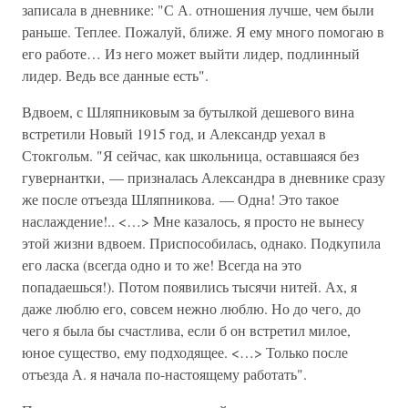
записала в дневнике: "С А. отношения лучше, чем были
раньше. Теплее. Пожалуй, ближе. Я ему много помогаю в
его работе… Из него может выйти лидер, подлинный
лидер. Ведь все данные есть".
Вдвоем, с Шляпниковым за бутылкой дешевого вина
встретили Новый 1915 год, и Александр уехал в
Стокгольм. "Я сейчас, как школьница, оставшаяся без
гувернантки, — призналась Александра в дневнике сразу
же после отъезда Шляпникова. — Одна! Это такое
наслаждение!.. <…> Мне казалось, я просто не вынесу
этой жизни вдвоем. Приспособилась, однако. Подкупила
его ласка (всегда одно и то же! Всегда на это
попадаешься!). Потом появились тысячи нитей. Ах, я
даже люблю его, совсем нежно люблю. Но до чего, до
чего я была бы счастлива, если б он встретил милое,
юное существо, ему подходящее. <…> Только после
отъезда А. я начала по-настоящему работать".