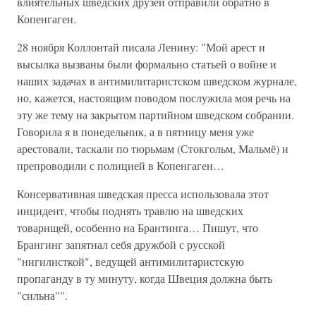
влиятельных шведских друзей отправили обратно в
Копенгаген.
28 ноября Коллонтай писала Ленину: "Мой арест и
высылка вызваны были формально статьей о войне и
наших задачах в антимилитаристском шведском журнале,
но, кажется, настоящим поводом послужила моя речь на
эту же тему на закрытом партийном шведском собрании.
Говорила я в понедельник, а в пятницу меня уже
арестовали, таскали по тюрьмам (Стокгольм, Мальмё) и
препроводили с полицией в Копенгаген…
Консервативная шведская пресса использовала этот
инцидент, чтобы поднять травлю на шведских
товарищей, особенно на Брантинга… Пишут, что
Брангинг запятнал себя дружбой с русской
"нигилисткой", ведущей антимилитаристскую
пропаганду в ту минуту, когда Швеция должна быть
"сильна"".