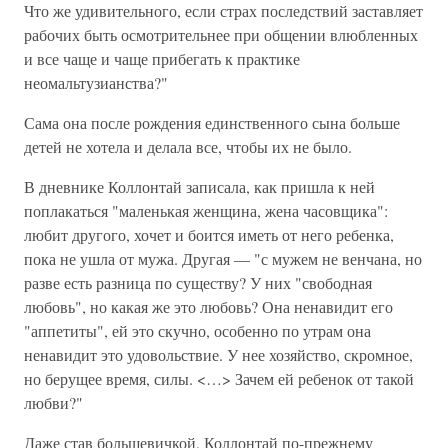
Что же удивительного, если страх последствий заставляет
рабочих быть осмотрительнее при общении влюбленных
и все чаще и чаще прибегать к практике
неомальтузианства?"
Сама она после рождения единственного сына больше
детей не хотела и делала все, чтобы их не было.
В дневнике Коллонтай записала, как пришла к ней
поплакаться "маленькая женщина, жена часовщика":
любит другого, хочет и боится иметь от него ребенка,
пока не ушла от мужа. Другая — "с мужем не венчана, но
разве есть разница по существу? У них "свободная
любовь", но какая же это любовь? Она ненавидит его
"аппетиты", ей это скучно, особенно по утрам она
ненавидит это удовольствие. У нее хозяйство, скромное,
но берущее время, силы. <…> Зачем ей ребенок от такой
любви?"
Даже став большевичкой, Коллонтай по-прежнему