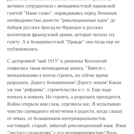
активно сотрудничала с меньшевистской парижской
газетой "Наше слово", оправдываясь перед Лениным
необходимостью донести "революционные идеи" до
бойцов русских бригад во Франции и русских
волонтеров французской армии, которые читали эту
газету. А в большевистской "Правде" она тогда еще не
публиковалась.
С датировкой "май 1915" в дневнике Коллонтай
появилась такая неожиданная запись: "Вместе с
меньшевиками я хотела строить, но сейчас время
разрушать. Дорогу большевикам! Дорогу левым! Какие
уж там "реформы", строительство и т. п. Еще надо
воевать и воевать. Не строить, а разрушать приходится.
Война открыла нам глаза, отрезвила нас. Я испытываю
чувство громадного облегчения и радости, когда слышу
от левых, от большевиков-интернационалистов,
настоящий, старый, забытый революционный язык. Язык
"чистого социализма" с его непримиримостью! Надо