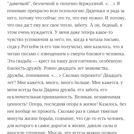
"дамочкой", безличной и типично буржуазной. <…> Я
понимаю прекрасно всю психологию Дяденьки и рада за
него, потому что сейчас это то, что ему нужно. И потому,
что она даст ему все свое тепло, заботу. А он, бедный, в
этом очень нуждается. У меня даже теперь какое-то
чувство успокоения за него, но, когда я читала письмо,
сидя у Ротхейм (я его там получила), мне казалось, что я
читаю письмо с извещением о смерти близкого человека.
Эта свадьба — крест на нашу долголетнюю, особенную
близость-дружбу. Ровно двадцать лет знакомства,
дружбы, понимания. <…> Сколько пережито! Двадцать
лет? Мне кажется, много, много больше. Мне кажется, у
меня всегда была Дядина дружба, его забота, его
исключительная привязанность. Великая, незаменимая
ценность! Опора, последняя опора в жизни! Казалось, без
нее вообще не прожить. Сколько раз в самые тяжелые
минуты жизни борьба, сознание, что где-то есть человек,
для которого я самое дорогое в жизни, давали силы и
вносили утешение. Мысль, что всегда можно позвать