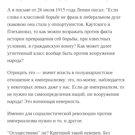
А в письме от 26 июля 1915 года Ленин писал: "Если
слова о классовой борьбе не фраза в либеральном духе
(каковою она стала у оппортунистов, Каутского и
Плеханова), то как можно возражать против факта
истории превращения сей борьбы, при известных
условиях, в гражданскую воину? Как может далее
угнетенный класс вообще быть против вооружения
народа?
Отрицать это — значит впасть в полуанархистское
отношение к империализму: это, по-моему, наблюдается
у некоторых левых даже у нас. Если-де империализм, то
не нужно ни самоопределения наций, ни вооружения
народа! Это вопиющая неверность.
Именно для социалистической революции против
империализма нужно и то, и другое.
"Осуществимо" ли? Критерий такой неверен. Без