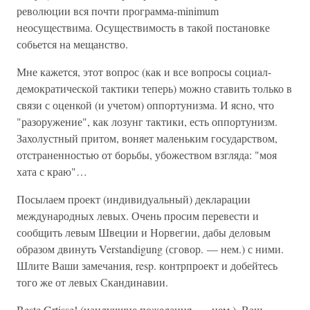
революции вся почти программа-minimum
неосуществима. Осуществимость в такой постановке
собьется на мещанство.
Мне кажется, этот вопрос (как и все вопросы социал-
демократической тактики теперь) можно ставить только в
связи с оценкой (и учетом) оппортунизма. И ясно, что
"разоружение", как лозунг тактики, есть оппортунизм.
Захолустный притом, воняет маленьким государством,
отстраненностью от борьбы, убожеством взгляда: "моя
хата с краю"…
Посылаем проект (индивидуальный) декларации
международных левых. Очень просим перевести и
сообщить левым Швеции и Норвегии, дабы деловым
образом двинуть Verstandigung (сговор. — нем.) с ними.
Шлите Ваши замечания, resp. контрпроект и добейтесь
того же от левых Скандинавии.
Beste Grtisse! (наилучшие пожелания. — нем.). Ваш