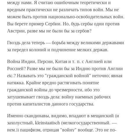
между нами. Я считаю ошибочным теоретически и
вредным практически не различать типов войн. Мы не
можем быть против национально-освободительных войн.
Вы берете пример Сербии. Но, будь сербы одни против
Австрии, разве мы не были бы за сербов?
Гвоздь дела теперь — борьба между великими державами
за передел колоний и подчинение мелких держав.
Война Индии, Персии, Китая и т. п. с Англией или
Россией? Разве мы не были бы за Индию против Англии
etc.? Называть это "гражданской войной" неточно; явная
натяжка. Крайне вредно растягивать понятие
гражданской войны до чрезмерности, ибо это
затушевывает гвоздь дела: войну наемных рабочих
против капиталистов данного государства.
Именно скандинавы, видимо, впадают в мещанский (и
захолустный, kleinstaatisch (мелкогосударственный. —
нем.)) пацифизм, отрицая "войну" вообще. Это не по-