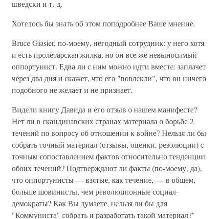
шведски и т. д.
Хотелось бы знать об этом поподробнее Ваше мнение.
Bruce Giasier, по-моему, негодный сотрудник: у него хотя
и есть пролетарская жилка, но он все же невыносимый
оппортунист. Едва ли с ним можно идти вместе: заплачет
через два дня и скажет, что его "вовлекли", что он ничего
подобного не желает и не признает.
Видели книгу Давида и его отзыв о нашем манифесте?
Нет ли в скандинавских странах материала о борьбе 2
течений по вопросу об отношении к войне? Нельзя ли бы
собрать точный материал (отзывы, оценки, резолюции) с
точным сопоставлением фактов относительно тенденции
обоих течений? Подтверждают ли факты (по-моему, да),
что оппортунисты — взятые, как течение, — в общем,
больше шовинисты, чем революционные социал-
демократы? Как Вы думаете, нельзя ли бы для
"Коммуниста" собрать и разработать такой материал?"