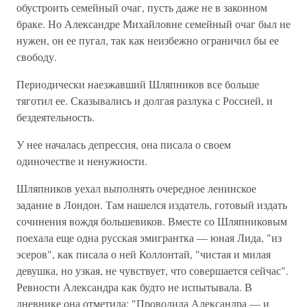
обустроить семейный очаг, пусть даже не в законном
браке. Но Александре Михайловне семейный очаг был не
нужен, он ее пугал, так как неизбежно ограничил бы ее
свободу.
Периодически наезжавший Шляпников все больше
тяготил ее. Сказывались и долгая разлука с Россией, и
бездеятельность.
У нее началась депрессия, она писала о своем
одиночестве и ненужности.
Шляпников уехал выполнять очередное ленинское
задание в Лондон. Там нашелся издатель, готовый издать
сочинения вождя большевиков. Вместе со Шляпниковым
поехала еще одна русская эмигрантка — юная Лида, "из
эсеров", как писала о ней Коллонтай, "чистая и милая
девушка, но узкая, не чувствует, что совершается сейчас".
Ревности Александра как будто не испытывала. В
дневнике она отметила: "Проводила Александра — и