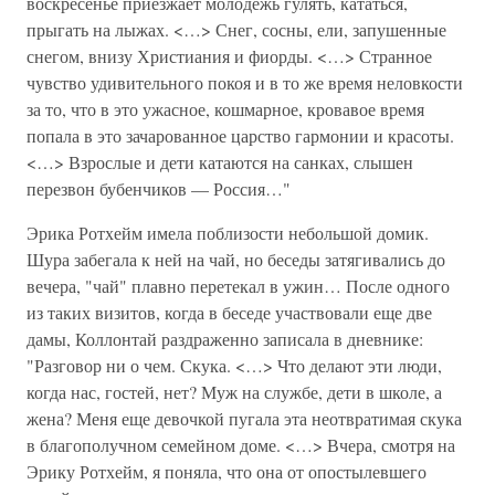
воскресенье приезжает молодежь гулять, кататься,
прыгать на лыжах. <…> Снег, сосны, ели, запушенные
снегом, внизу Христиания и фиорды. <…> Странное
чувство удивительного покоя и в то же время неловкости
за то, что в это ужасное, кошмарное, кровавое время
попала в это зачарованное царство гармонии и красоты.
<…> Взрослые и дети катаются на санках, слышен
перезвон бубенчиков — Россия…"
Эрика Ротхейм имела поблизости небольшой домик.
Шура забегала к ней на чай, но беседы затягивались до
вечера, "чай" плавно перетекал в ужин… После одного
из таких визитов, когда в беседе участвовали еще две
дамы, Коллонтай раздраженно записала в дневнике:
"Разговор ни о чем. Скука. <…> Что делают эти люди,
когда нас, гостей, нет? Муж на службе, дети в школе, а
жена? Меня еще девочкой пугала эта неотвратимая скука
в благополучном семейном доме. <…> Вчера, смотря на
Эрику Ротхейм, я поняла, что она от опостылевшего