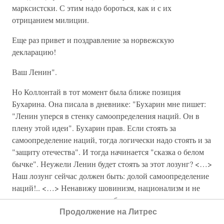
марксистски. С этим надо бороться, как и с их
отрицанием милиции.
Еще раз привет и поздравление за норвежскую
декларацию!
Ваш Ленин".
Но Коллонтай в тот момент была ближе позиция
Бухарина. Она писала в дневнике: "Бухарин мне пишет:
"Ленин уперся в стенку самоопределения наций. Он в
плену этой идеи". Бухарин прав. Если стоять за
самоопределение наций, тогда логически надо стоять и за
"защиту отечества". И тогда начинается "сказка о белом
бычке". Неужели Ленин будет стоять за этот лозунг? <…>
Наш лозунг сейчас должен быть: долой самоопределение
наций!.. <…> Ненавижу шовинизм, национализм и не
верю, что пролетариату надо бороться за национальное
самоопределение. На что это ему?"
Продолжение на Литрес