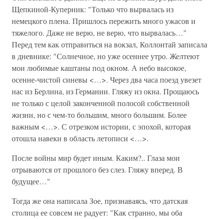
Щепкиной-Куперник: "Только что вырвалась из
немецкого плена. Пришлось пережить много ужасов и
тяжелого. Даже не верю, не верю, что вырвалась…"
Перед тем как отправиться на вокзал, Коллонтай записала
в дневнике: "Солнечное, но уже осеннее утро. Желтеют
мои любимые каштаны под окном. А небо высокое,
осенне-чистой синевы <…>. Через два часа поезд увезет
нас из Берлина, из Германии. Гляжу из окна. Прощаюсь
не только с целой законченной полосой собственной
жизни, но с чем-то большим, много большим. Более
важным <…>. С отрезком истории, с эпохой, которая
отошла навеки в область летописи <…>.
После войны мир будет иным. Каким?.. Глаза мои
отрываются от прошлого без слез. Гляжу вперед. В
будущее…"
Тогда же она написала Зое, признаваясь, что датская
столица ее совсем не радует: "Как странно, мы оба