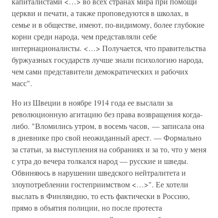
капиталистами <…> во всех странах мира при помощи
церкви и печати, а также проповедуются в школах, в
семье и в обществе, имеют, по-видимому, более глубокие
корни среди народа, чем представляли себе
интернационалисты. <…> Получается, что правительства
буржуазных государств лучше знали психологию народа,
чем сами представители демократических и рабочих
масс".
Но из Швеции в ноябре 1914 года ее выслали за
революционную агитацию без права возвращения когда-
либо. "Вломились утром, в восемь часов, — записала она
в дневнике про свой неожиданный арест. — Формально
за статьи, за выступления на собраниях и за то, что у меня
с утра до вечера толкался народ — русские и шведы.
Обвиняюсь в нарушении шведского нейтралитета и
злоупотреблении гостеприимством <…>". Ее хотели
выслать в Финляндию, то есть фактически в Россию,
прямо в объятия полиции, но после протеста