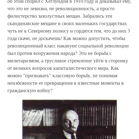
об этом спорил с Хеглундом в 1910 году и доказывал ему,
что это не левизна, не революционность, а просто
филистерство захолустных мещан. Забрались эти
скандинавские мещане в своих маленьких государствах
чуть не к Северному полюсу и гордятся тем, что до них 3
года скачи, не доскачешь! Как можно допустить, чтобы
революционный класс накануне социальной революции
был против вооружения народа? Это не борьба с
милитаризмом, а трусливое стремление уйти в сторонку
от великих вопросов капиталистического мира. Как
можно "признавать" классовую борьбу, не понимая
неизбежности ее превращения в известные моменты в
гражданскую войну?