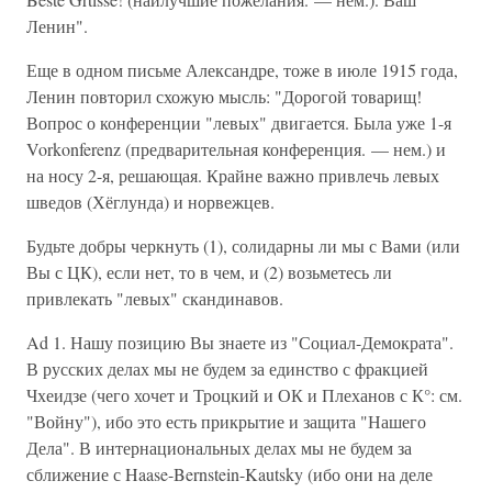
Ленин".
Еще в одном письме Александре, тоже в июле 1915 года,
Ленин повторил схожую мысль: "Дорогой товарищ!
Вопрос о конференции "левых" двигается. Была уже 1-я
Vorkonferenz (предварительная конференция. — нем.) и
на носу 2-я, решающая. Крайне важно привлечь левых
шведов (Хёглунда) и норвежцев.
Будьте добры черкнуть (1), солидарны ли мы с Вами (или
Вы с ЦК), если нет, то в чем, и (2) возьметесь ли
привлекать "левых" скандинавов.
Ad 1. Нашу позицию Вы знаете из "Социал-Демократа".
В русских делах мы не будем за единство с фракцией
Чхеидзе (чего хочет и Троцкий и ОК и Плеханов с К°: см.
"Войну"), ибо это есть прикрытие и защита "Нашего
Дела". В интернациональных делах мы не будем за
сближение с Haase-Bernstein-Kautsky (ибо они на деле